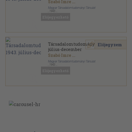
Szabó Imre
...
Magyar Társadalomtudományi Társulat
,
1943
Varrott papírkötés
,
216
oldal
Előjegyezhető
Társadalomtudomány sorozat
Társadalomtudomány 1943.
Előjegyzem
július-december
Szabó Imre
...
Magyar Társadalomtudományi Társulat
,
1943
Félvászon
,
216
oldal
Előjegyezhető
Társadalomtudomány sorozat