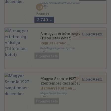
Magyar Társadalomtudományi Társulat
,
1935
50
Könyvkötői kötés
,
339
oldal
Társadalomtudomány sorozat
7.480 Ft
3.740
,-Ft
A magyar értelmiség válsága
Előjegyzem
(Tiltólistás kötet)
Rajniss Ferenc
...
Királyi Magyar Egyetemi Nyomda
,
1931
Varrott papírkötés
,
167
oldal
Előjegyezhető
Magyar Szemle 1927.
Előjegyzem
szeptember-december
Harsányi Kálmán
...
Magyar Szemle Társaság
,
1927
Könyvkötői kötés
,
432
oldal
Előjegyezhető
Magyar Szemle sorozat