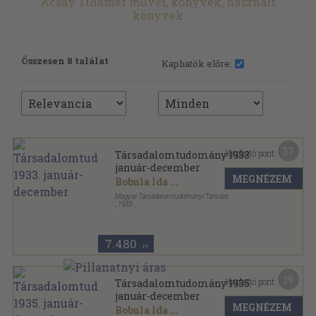
Acsay Tihamér művei, könyvek, használt
könyvek
Összesen 8 találat
Kaphatók előre:
37
Kapható pont:
Társadalomtudomány 1933.
január-december
MEGNÉZEM
Bobula Ida
...
Magyar Társadalomtudományi Társulat
,
1933
Könyvkötői kötés
,
366
oldal
Társadalomtudomány sorozat
7.480
,-Ft
19
Kapható pont:
Társadalomtudomány 1935.
január-december
MEGNÉZEM
Bobula Ida
...