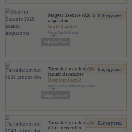
Magyar Szemle 1928. május-
Előjegyzem
augusztus
Gratz Gusztáv
...
Magyar Szemle Társaság
,
1928
Vászon Gottermayer kötés
,
392
oldal
Előjegyezhető
Magyar Szemle sorozat
Társadalomtudomány 1931.
Előjegyzem
január-december
Noszlopi László
...
Magyar Társadalomtudományi Társulat
,
1931
Könyvkötői kötés
,
328
oldal
Előjegyezhető
Társadalomtudomány sorozat
Társadalomtudomány 1943.
Előjegyzem
július-december