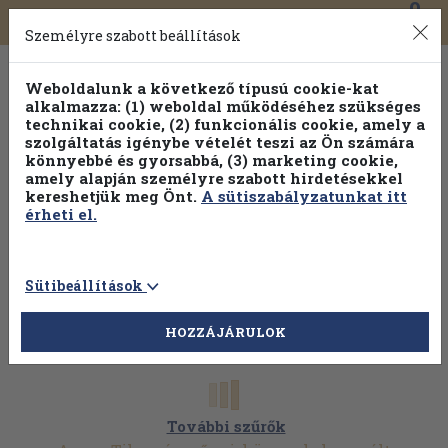
0
Toggle
Főmenü
Könyveink
navigation
Személyre szabott beállítások
Weboldalunk a következő típusú cookie-kat
alkalmazza: (1) weboldal működéséhez szükséges
technikai cookie, (2) funkcionális cookie, amely a
szolgáltatás igénybe vételét teszi az Ön számára
könnyebbé és gyorsabbá, (3) marketing cookie,
amely alapján személyre szabott hirdetésekkel
kereshetjük meg Önt.
A sütiszabályzatunkat itt
érheti el.
Sütibeállítások
HOZZÁJÁRULOK
További szűrők