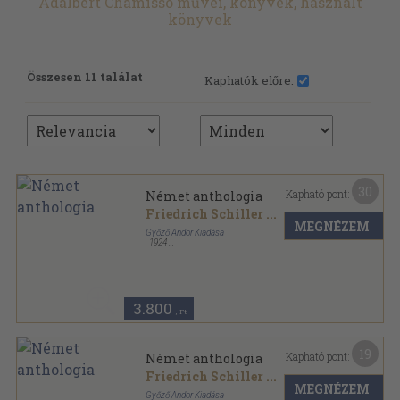
Adalbert Chamisso művei, könyvek, használt
könyvek
Összesen 11 találat
Kaphatók előre:
30
Kapható pont:
Német anthologia
Friedrich Schiller
...
MEGNÉZEM
Győző Andor Kiadása
,
1924
Könyvkötői vászonkötés
,
320
oldal
3.800
,-Ft
19
Kapható pont:
Német anthologia
Friedrich Schiller
...
MEGNÉZEM
Győző Andor Kiadása