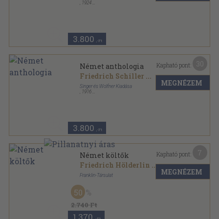
,
1924
Könyvkötői kötés
,
320
oldal
3.800
,-Ft
30
Kapható pont:
Német anthologia
Friedrich Schiller
...
MEGNÉZEM
Singer és Wolfner Kiadása
,
1916
Könyvkötői vászonkötés
,
320
oldal
3.800
,-Ft
7
Kapható pont:
Német költők
Friedrich Hölderlin
...
MEGNÉZEM
Franklin-Társulat
Aranyozott gerincű kiadói vászonkötés
,
211
oldal
50
Élő Könyvek II.-Külföldi Klasszikusok sorozat
2.740 Ft
1.370
,-Ft