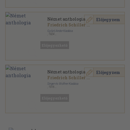
Német anthologia
Előjegyzem
Friedrich Schiller
...
Győző Andor Kiadása
,
1924
Varrott papírkötés
,
320
oldal
Előjegyezhető
Német anthologia
Előjegyzem
Friedrich Schiller
...
Singer és Wolfner Kiadása
,
1916
Könyvkötői kötés
,
320
oldal
Előjegyezhető