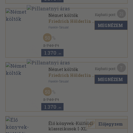
21
Kapható pont:
Német költők
Friedrich Hölderlin
...
MEGNÉZEM
Franklin-Társulat
Aranyozott gerincű kiadói vászonkötés
,
211
oldal
50
Élő Könyvek II.-Külföldi Klasszikusok sorozat
2.740 Ft
1.370
,-Ft
7
Kapható pont:
Német költők
Friedrich Hölderlin
...
MEGNÉZEM
Franklin-Társulat
Aranyozott gerincű kiadói vászonkötés
,
211
oldal
50
Élő Könyvek II.-Külföldi Klasszikusok sorozat
2.740 Ft
1.370
,-Ft
Élő könyvek-Külföldi
Előjegyzem
klasszikusok I-XL.