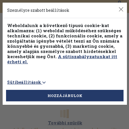
0
Toggle
Főmenü
Könyveink
navigation
Személyre szabott beállítások
Weboldalunk a következő típusú cookie-kat
alkalmazza: (1) weboldal működéséhez szükséges
technikai cookie, (2) funkcionális cookie, amely a
szolgáltatás igénybe vételét teszi az Ön számára
könnyebbé és gyorsabbá, (3) marketing cookie,
amely alapján személyre szabott hirdetésekkel
kereshetjük meg Önt.
A sütiszabályzatunkat itt
érheti el.
Sütibeállítások
HOZZÁJÁRULOK
További szűrők