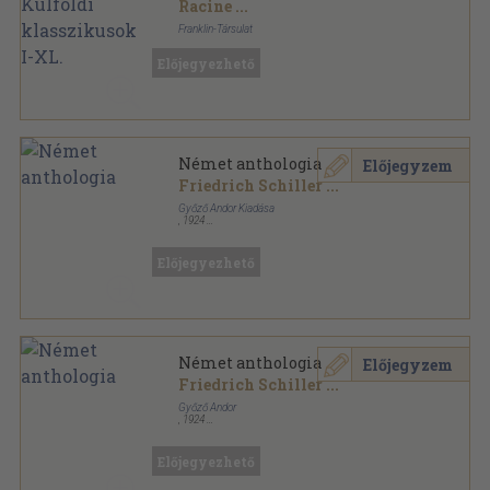
Racine
...
Franklin-Társulat
Aranyozott gerincű kiadói vászonkötés
,
8617
oldal
Előjegyezhető
Élő Könyvek-Külföldi Klasszikusok sorozat
Német anthologia
Előjegyzem
Friedrich Schiller
...
Győző Andor Kiadása
,
1924
Félvászon
,
320
oldal
Előjegyezhető
Német anthologia
Előjegyzem
Friedrich Schiller
...
Győző Andor
,
1924
Könyvkötői kötés
,
320
oldal
Előjegyezhető