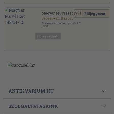
Magyar Művészet 1934/1-12.
Előjegyzem
Sebestyén Károly
...
Athenaeum Irodalmi és Nyomdai R. T.
,
1934
Könyvkötői kötés
,
375
oldal
Magyar Művészet sorozat
Előjegyezhető
ANTIKVÁRIUM.HU
SZOLGÁLTATÁSAINK