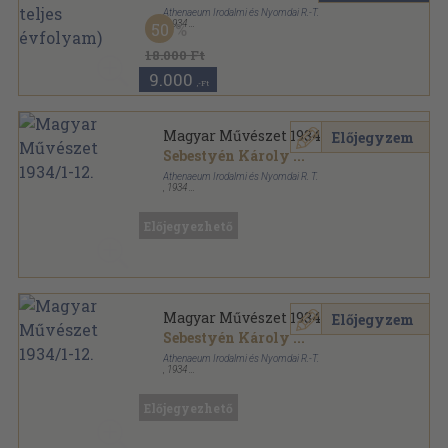
Athenaeum Irodalmi és Nyomdai R.-T.
,
1934
50
Könyvkötői vászonkötés
,
352
oldal
Magyar Művészet sorozat
18.000 Ft
9.000
,-Ft
Magyar Művészet 1934/1-12.
Előjegyzem
Sebestyén Károly
...
Athenaeum Irodalmi és Nyomdai R. T.
,
1934
Könyvkötői vászonkötés
,
375
oldal
Magyar Művészet sorozat
Előjegyezhető
Magyar Művészet 1934/1-12.
Előjegyzem
Sebestyén Károly
...
Athenaeum Irodalmi és Nyomdai R.-T.
,
1934
Aranyozott kiadói egész vászonkötés
,
375
oldal
Magyar Művészet sorozat
Előjegyezhető