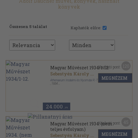
Adolf Daucher művei, könyvek, használt
könyvek
Összesen 5 találat
Kaphatók előre:
120
Kapható pont:
Magyar Művészet 1934/1-12.
Sebestyén Károly
...
MEGNÉZEM
Athenaeum Irodalmi és Nyomdai R.-T.
,
1934
Aranyozott kiadói félvászon
,
375
oldal
Magyar Művészet sorozat
24.000
,-Ft
45
Kapható pont:
Magyar Művészet 1934. (nem
teljes évfolyam)
MEGNÉZEM
Sebestyén Károly
...