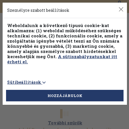
0
Toggle
Főmenü
Könyveink
navigation
Személyre szabott beállítások
Weboldalunk a következő típusú cookie-kat
alkalmazza: (1) weboldal működéséhez szükséges
technikai cookie, (2) funkcionális cookie, amely a
szolgáltatás igénybe vételét teszi az Ön számára
könnyebbé és gyorsabbá, (3) marketing cookie,
amely alapján személyre szabott hirdetésekkel
kereshetjük meg Önt.
A sütiszabályzatunkat itt
érheti el.
Sütibeállítások
HOZZÁJÁRULOK
További szűrők