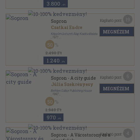
3.800
,-Ft
19
Kapható pont:
Sopron
Csatkai Endre
MEGNÉZEM
Képzőművészeti Alap Kiadóvállalata
,
1971
Vászon
,
157
oldal
50
2.490 Ft
1.240
,-Ft
5
Kapható pont:
Sopron - A city guide
Júlia Szekrényesy
MEGNÉZEM
Bethlen Gábor Publishing House
,
1997
Varrott papírkötés
,
150
oldal
50
1.940 Ft
970
,-Ft
4
Kapható pont:
Sopron - A Várostorony és a