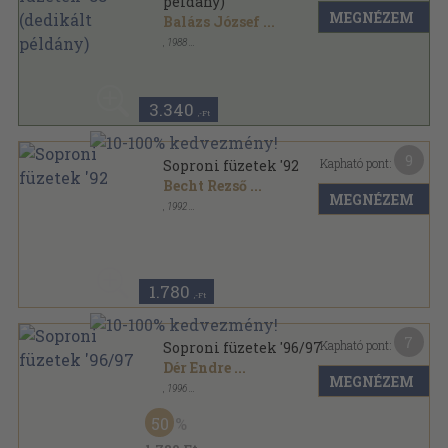
példány)
MEGNÉZEM
Balázs József
...
,
1988
Ragasztott papírkötés
,
286
oldal
Soproni füzetek sorozat
3.340
,-Ft
9
Kapható pont:
Soproni füzetek '92
Becht Rezső
...
MEGNÉZEM
,
1992
Ragasztott papírkötés
,
247
oldal
Soproni füzetek sorozat
1.780
,-Ft
7
Kapható pont:
Soproni füzetek '96/97
Dér Endre
...
MEGNÉZEM
,
1996
Ragasztott papírkötés
,
302
oldal
Soproni füzetek sorozat
50