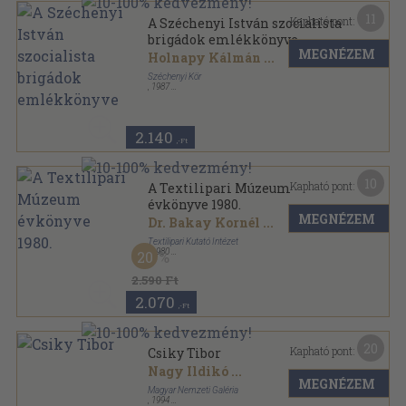
11
Kapható pont:
A Széchenyi István szocialista
brigádok emlékkönyve
MEGNÉZEM
Holnapy Kálmán
...
Széchenyi Kör
,
1987
Ragasztott papírkötés
,
95
oldal
2.140
,-Ft
10
Kapható pont:
A Textilipari Múzeum
évkönyve 1980.
MEGNÉZEM
Dr. Bakay Kornél
...
Textilipari Kutató Intézet
,
1980
20
Félvászon
,
121
oldal
A Textilipari Múzeum évkönyve sorozat
2.590 Ft
2.070
,-Ft
20
Kapható pont:
Csiky Tibor
Nagy Ildikó
...
MEGNÉZEM
Magyar Nemzeti Galéria
,
1994