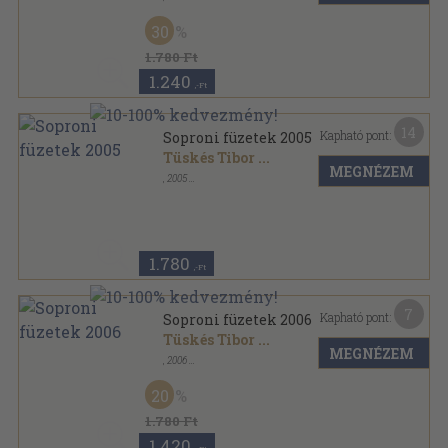
Tűzött kötés
,
261
oldal
Soproni füzetek sorozat
30
1.780 Ft
1.240
,-Ft
14
Kapható pont:
Soproni füzetek 2005
Tüskés Tibor
...
MEGNÉZEM
,
2005
Tűzött kötés
,
304
oldal
Soproni füzetek sorozat
1.780
,-Ft
7
Kapható pont:
Soproni füzetek 2006
Tüskés Tibor
...
MEGNÉZEM
,
2006
Tűzött kötés
,
337
oldal
Soproni füzetek sorozat
20
1.780 Ft
1.420