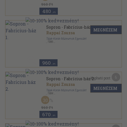
960 Ft
480
,-Ft
Sopron - Fabrícius-ház 1.
MEGNÉZEM
Rappai Zsuzsa
Tájak-Korok-Múzeumok Egyesület
,
1986
Tűzött kötés
,
16
oldal
Tájak-Korok-Múzeumok Kiskönyvtára sorozat
960
,-Ft
6
Kapható pont:
Sopron - Fabrícius ház 2.
Rappai Zsuzsa
MEGNÉZEM
Tájak-Korok-Múzeumok Egyesület
,
1984
Tűzött kötés
,
16
oldal
30
Tájak-Korok-Múzeumok Kiskönyvtára sorozat
960 Ft
670
,-Ft