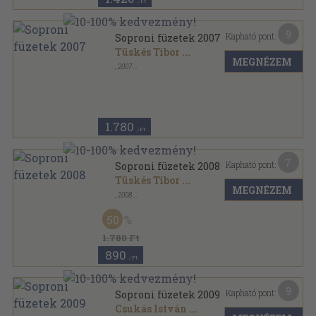
,-Ft
9
Kapható pont:
Soproni füzetek 2007
Tüskés Tibor
...
MEGNÉZEM
,
2007
Tűzött kötés
,
373
oldal
Soproni füzetek sorozat
1.780
,-Ft
7
Kapható pont:
Soproni füzetek 2008
Tüskés Tibor
...
MEGNÉZEM
,
2008
Tűzött kötés
,
349
oldal
Soproni füzetek sorozat
50
1.780 Ft
890
,-Ft
9
Kapható pont:
Soproni füzetek 2009
Csukás István
...