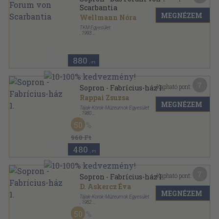
Scarbantia
MEGNÉZEM
Wellmann Nóra
TKM Egyesület
,
1993
Tűzött kötés
,
16
oldal
Tájak-Korok-Múzeumok Kiskönyvtára sorozat
880
,-Ft
7
Kapható pont:
Sopron - Fabrícius-ház 1.
Rappai Zsuzsa
MEGNÉZEM
Tájak-Korok-Múzeumok Egyesület
,
1980
Tűzött kötés
,
16
oldal
50
Tájak-Korok-Múzeumok Kiskönyvtára sorozat
960 Ft
480
,-Ft
7
Kapható pont:
Sopron - Fabrícius-ház 1.
D. Askercz Éva
MEGNÉZEM
Tájak-Korok-Múzeumok Egyesület
,
1982
Tűzött kötés
,
16
oldal
50
Tájak-Korok-Múzeumok Kiskönyvtára sorozat