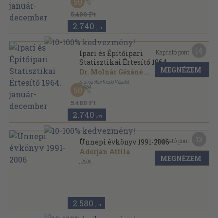
50
Könyvkötői kötés
,
449
oldal
Ipari és Építőipari Statisztikai Értesítő sorozat
5.480 Ft
2.740
,-Ft
14
Kapható pont:
Ipari és Építőipari
Statisztikai Értesítő 1964.
MEGNÉZEM
január-december
Dr. Molnár Gézáné
...
Statisztikai Kiadó Vállalat
,
1964
50
Könyvkötői kötés
,
471
oldal
Ipari és Építőipari Statisztikai Értesítő sorozat
5.480 Ft
2.740
,-Ft
13
Kapható pont:
Ünnepi évkönyv 1991-2006
Adorján Attila
MEGNÉZEM
,
2006
Ragasztott papírkötés
,
207
oldal
2.580
,-Ft