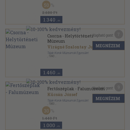
Ragasztott papírkötés
,
271
oldal
50
A Magyar Nemzeti Galéria kiadványai sorozat
2.680 Ft
1.340
,-Ft
7
Kapható pont:
Csorna - Helytörténeti
Múzeum
MEGNÉZEM
Virágné Szalontay Judit
Tájak-Korok-Múzeumok Egyesület
,
1990
Tűzött kötés
,
16
oldal
Tájak-Korok-Múzeumok Kiskönyvtára sorozat
1.460
,-Ft
9
Kapható pont:
Fertőszéplak - Falumúzeum
Kücsán József
MEGNÉZEM
Tájak-Korok-Múzeumok Egyesület
,
1983
Tűzött kötés
,
16
oldal
30
Tájak-Korok-Múzeumok Kiskönyvtára sorozat
1.440 Ft
1.000
,-Ft