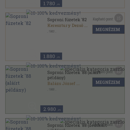
1.780
,-Ft
15
Kapható pont:
Soproni füzetek '82
Keresztury Dezső
...
MEGNÉZEM
,
1983
Varrott papírkötés
,
223
oldal
Soproni füzetek sorozat
1.880
,-Ft
15
Kapható pont:
Soproni füzetek '88 (aláírt
példány)
MEGNÉZEM
Balázs József
...
,
1988
Ragasztott papírkötés
,
286
oldal
Soproni füzetek sorozat
2.980
,-Ft
17
Kapható pont:
Soproni füzetek '88 (dedikált