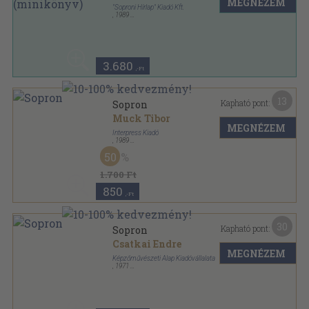
MEGNÉZEM
"Soproni Hírlap" Kiadó Kft.
,
1989
Varrott keménykötés
,
63
oldal
A Soproni Hírlap Kiskönyvtára sorozat
3.680
,-Ft
13
Kapható pont:
Sopron
Muck Tibor
MEGNÉZEM
Interpress Kiadó
,
1989
Fűzött kemény papírkötés
,
117
oldal
50
1.700 Ft
850
,-Ft
30
Kapható pont:
Sopron
Csatkai Endre
MEGNÉZEM
Képzőművészeti Alap Kiadóvállalata
,
1971
Nyl kötés
,
157
oldal