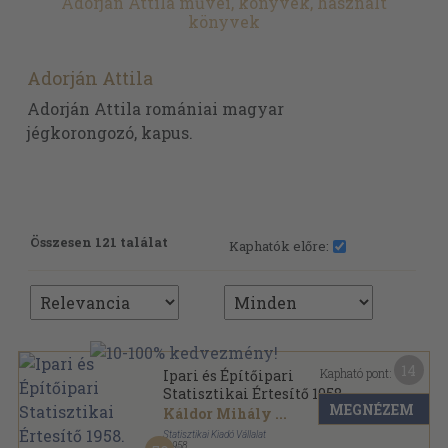
Adorján Attila művei, könyvek, használt
könyvek
Adorján Attila
Adorján Attila romániai magyar
jégkorongozó, kapus.
Összesen 121 találat
Kaphatók előre:
14
Kapható pont:
Ipari és Építőipari
Statisztikai Értesítő 1958.
MEGNÉZEM
január-december
Káldor Mihály
...
Statisztikai Kiadó Vállalat
,
1958