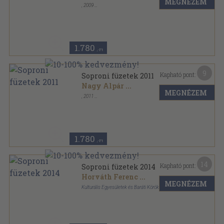
MEGNÉZEM
,
2009
Tűzött kötés
,
384
oldal
Soproni füzetek sorozat
1.780
,-Ft
9
Kapható pont:
Soproni füzetek 2011
Nagy Alpár
...
MEGNÉZEM
,
2011
Ragasztott papírkötés
,
376
oldal
Soproni füzetek sorozat
1.780
,-Ft
14
Kapható pont:
Soproni füzetek 2014
Horváth Ferenc
...
MEGNÉZEM
Kulturális Egyesületek és Baráti Körök Szövetsége
Ragasztott papírkötés
,
375
oldal
Soproni füzetek sorozat