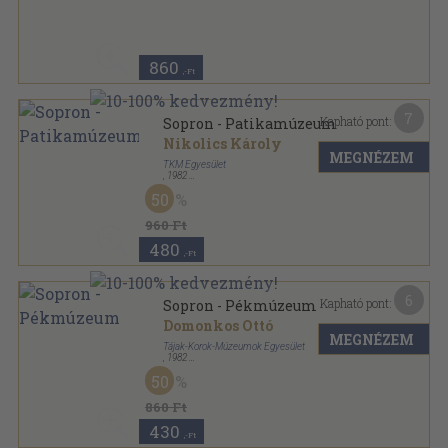
Tűzött kötés
,
16
oldal
Tájak-Korok-Múzeumok Kiskönyvtára sorozat
860
,-Ft
7
Kapható pont:
Sopron - Patikamúzeum
Nikolics Károly
MEGNÉZEM
TKM Egyesület
,
1982
Tűzött kötés
,
16
oldal
50
Tájak-Korok-Múzeumok Kiskönyvtára sorozat
960 Ft
480
,-Ft
6
Kapható pont:
Sopron - Pékmúzeum
Domonkos Ottó
MEGNÉZEM
Tájak-Korok-Múzeumok Egyesület
,
1982
Tűzött kötés
,
16
oldal
50
Tájak-Korok-Múzeumok Kiskönyvtára sorozat
860 Ft
430
,-Ft