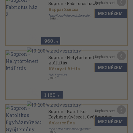
8
Kapható pont:
Sopron - Fabrícius ház 2.
Rappai Zsuzsa
MEGNÉZEM
Tájak-Korok-Múzeumok Egyesület
,
1980
Tűzött kötés
,
16
oldal
Tájak-Korok-Múzeumok Kiskönyvtára sorozat
960
,-Ft
6
Kapható pont:
Sopron - Helytörténeti
kiállítás
MEGNÉZEM
Környei Attila
TKM Egyesület
,
1987
Tűzött kötés
,
16
oldal
Tájak-Korok-Múzeumok Kiskönyvtára sorozat
1.160
,-Ft
5
Kapható pont:
Sopron - Katolikus
Egyházművészeti Gyűjtemény
MEGNÉZEM
Askercz Éva
Tájak-Korok-Múzeumok Egyesület
,
1985