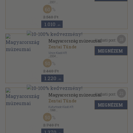
,
2001
Fűzött kemény papírkötés
,
292
oldal
60
2.540 Ft
1.010
,-Ft
18
Kapható pont:
Magyarország múzeumai
Zentai Tünde
MEGNÉZEM
Vince Kiadó Kft.
,
2004
Fűzött papírkötés
,
292
oldal
50
2.440 Ft
1.220
,-Ft
21
Kapható pont:
Magyarország múzeumai
Zentai Tünde
MEGNÉZEM
Kulturtrade Kiadó Kft.
,
1996
Fűzött kemény papírkötés
,
282
oldal
50
2.740 Ft
1.370