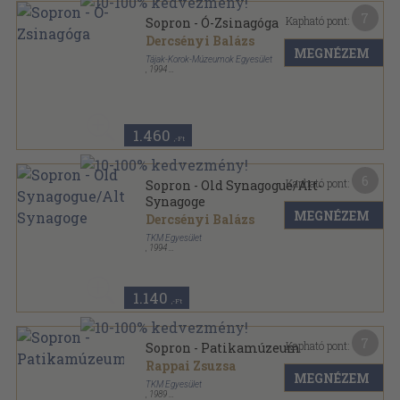
7
Kapható pont:
Sopron - Ó-Zsinagóga
Dercsényi Balázs
MEGNÉZEM
Tájak-Korok-Múzeumok Egyesület
,
1994
Tűzött kötés
,
16
oldal
Tájak-Korok-Múzeumok Kiskönyvtára sorozat
1.460
,-Ft
6
Kapható pont:
Sopron - Old Synagogue/Alt-
Synagoge
MEGNÉZEM
Dercsényi Balázs
TKM Egyesület
,
1994
Tűzött kötés
,
24
oldal
Tájak-Korok-Múzeumok Kiskönyvtára sorozat
1.140
,-Ft
7
Kapható pont:
Sopron - Patikamúzeum
Rappai Zsuzsa
MEGNÉZEM
TKM Egyesület
,
1989