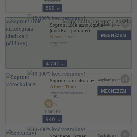
1.780 Ft
890
,-Ft
24
Kapható pont:
Soproni írók antológiája
(dedikált példány)
MEGNÉZEM
Kerék Imre
...
Városi Tanács
,
1976
Fűzött papírkötés
,
263
oldal
4.740
,-Ft
14
Kapható pont:
Soproni városkalauz
Albert Tibor
MEGNÉZEM
Bethlen Gábor Könyvkiadó Bt.
,
1995
Ragasztott papírkötés
,
275
oldal
50
1.880 Ft
940
,-Ft
6
Kapható pont:
Széchenyi István