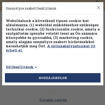
0
Toggle
Főmenü
Könyveink
navigation
Személyre szabott beállítások
Weboldalunk a következő típusú cookie-kat
alkalmazza: (1) weboldal működéséhez szükséges
technikai cookie, (2) funkcionális cookie, amely a
szolgáltatás igénybe vételét teszi az Ön számára
könnyebbé és gyorsabbá, (3) marketing cookie,
Válogasson több mint 1.000.000 kiadványunk közül
10-
amely alapján személyre szabott hirdetésekkel
100% kedvezménnyel!
kereshetjük meg Önt.
A sütiszabályzatunkat itt
érheti el.
Sütibeállítások
HOZZÁJÁRULOK
További szűrők