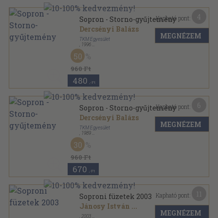
4
Kapható pont:
Sopron - Storno-gyűjtemény
Dercsényi Balázs
MEGNÉZEM
TKM Egyesület
,
1996
Tűzött kötés
,
16
oldal
50
Tájak-Korok-Múzeumok Kiskönyvtára sorozat
960 Ft
480
,-Ft
6
Kapható pont:
Sopron - Storno-gyűjtemény
Dercsényi Balázs
MEGNÉZEM
TKM Egyesület
,
1989
Tűzött kötés
,
16
oldal
30
Tájak-Korok-Múzeumok Kiskönyvtára sorozat
960 Ft
670
,-Ft
11
Kapható pont:
Soproni füzetek 2003
Jánosy István
...
MEGNÉZEM
,
2003