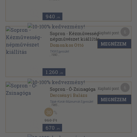
Tűzött kötés
,
16
oldal
Tájak-Korok-Múzeumok Kiskönyvtára sorozat
940
,-Ft
6
Kapható pont:
Sopron - Kézművesség-
népművészet kiállítás
MEGNÉZEM
Domonkos Ottó
TKM Egyesület
,
1990
Tűzött kötés
,
16
oldal
Tájak-Korok-Múzeumok Kiskönyvtára sorozat
1.260
,-Ft
6
Kapható pont:
Sopron - Ó-Zsinagóga
Dercsényi Balázs
MEGNÉZEM
Tájak-Korok-Múzeumok Egyesület
,
1985
Tűzött kötés
,
16
oldal
30
Tájak-Korok-Múzeumok Kiskönyvtára sorozat
960 Ft
670
,-Ft