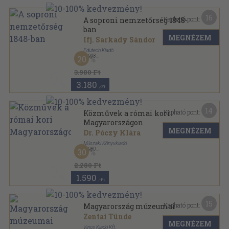
16
Kapható pont:
A soproni nemzetőrség 1848-
ban
MEGNÉZEM
Ifj. Sarkady Sándor
Edutech Kiadó
,
1998
20
Ragasztott papírkötés
,
185
oldal
VÁRhely könyvek sorozat
3.980 Ft
3.180
,-Ft
14
Kapható pont:
Közművek a római kori
Magyarországon
MEGNÉZEM
Dr. Póczy Klára
Műszaki Könyvkiadó
,
1980
30
Fűzött keménykötés
,
154
oldal
2.280 Ft
1.590
,-Ft
15
Kapható pont:
Magyarország múzeumai
Zentai Tünde
MEGNÉZEM
Vince Kiadó Kft.