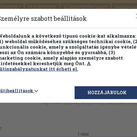
TÁRUHÁZ
ELŐJEGYZÉS
AJÁNDÉKUTALVÁNY
Partnerün
SZÁLLÍTÁS
SEGÍTSÉG
Személyre szabott beállítások
Részletes kereső
Témaköri fa
eboldalunk a következő típusú cookie-kat alkalmazza:
1) weboldal működéséhez szükséges technikai cookie, (2
Vál
unkcionális cookie, amely a szolgáltatás igénybe vételé
eszi az Ön számára könnyebbé és gyorsabbá, (3)
arketing cookie, amely alapján személyre szabott
PILLANATNYI ÁRAINK
FENNTARTHATÓ OLVASMÁN
irdetésekkel kereshetjük meg Önt.
A
ütiszabályzatunkat itt érheti el.
ütibeállítások
HOZZÁJÁRULOK
Ág Tibor művei, könyvek, használt k
7.
1 oldal