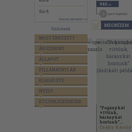
Krimi
940
,-Ft
Sci-fi
5
pont kapható
összes témakör >>
MEGNÉZEM
Szűrések
MOST ÉRKEZETT
ÁR SZERINT
ÁLLAPOT
PILLANATNYI ÁR
KIADÁS ÉVE
NYELV
KÜLÖNLEGESSÉGEK
"Pogánykát
vittünk,
báránykát
hoztunk"...
Csáky Károly