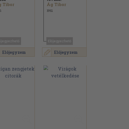
 Tibor
Ág Tibor
6
1992
őjegyezhető
Előjegyezhető
Előjegyzem
Előjegyzem