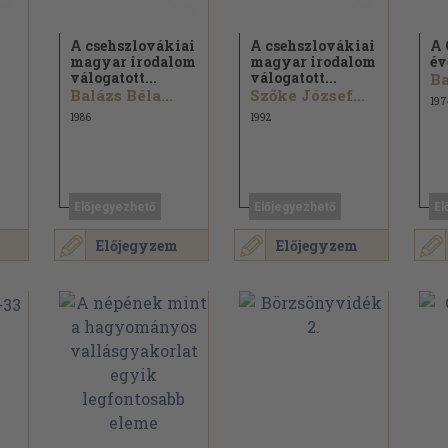
A csehszlovákiai
A csehszlovákiai
A 
magyar irodalom
magyar irodalom
év
válogatott...
válogatott...
Ba
Balázs Béla...
Szőke József...
197
1986
1992
Előjegyezhető
Előjegyezhető
El
Előjegyzem
Előjegyzem