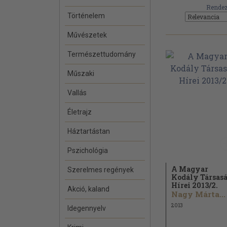
Rendez
Történelem
Művészetek
Természettudomány
Műszaki
Vallás
Életrajz
Háztartástan
Pszichológia
A Magyar
Szerelmes regények
Kodály Társas
Hírei 2013/
2.
Akció, kaland
Nagy Márta...
2013
Idegennyelv