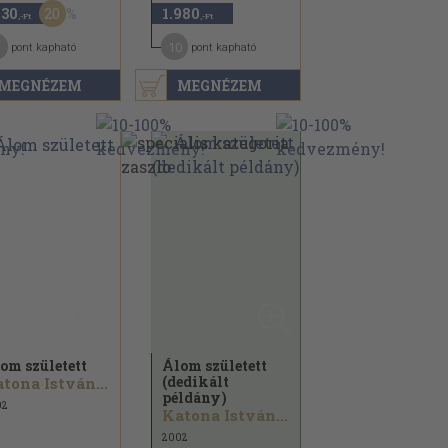
20
430
1.980
,-Ft
,-Ft
1
10
pont kapható
pont kapható
MEGNÉZEM
MEGNÉZEM
om született
Álom született
(dedikált
tona István...
példány)
02
Katona István...
2002