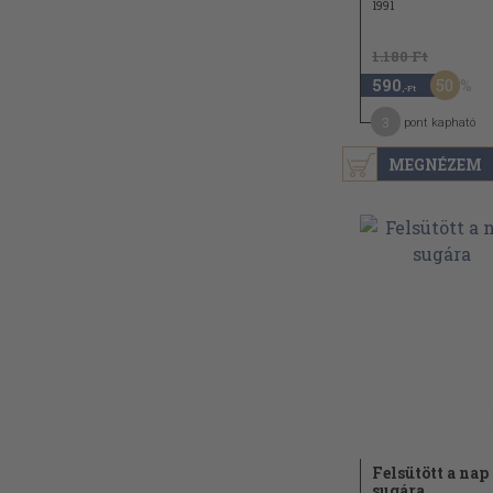
1991
1.180 Ft
50
590
,-Ft
3
pont kapható
MEGNÉZEM
Felsütött a nap
sugára