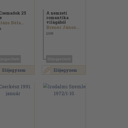
Csemadok 25
A nemzeti
e
romantika
világából
lázs Béla...
Breuer János...
4
2005
őjegyezhető
Előjegyezhető
Előjegyzem
Előjegyzem