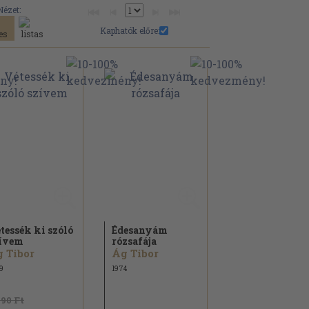
Nézet:
Kaphatók előre:
tessék ki szóló
Édesanyám
ívem
rózsafája
 Tibor
Ág Tibor
9
1974
790 Ft