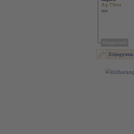
Ág Tibor
1999
Előjegyezhető
Előjegyzem