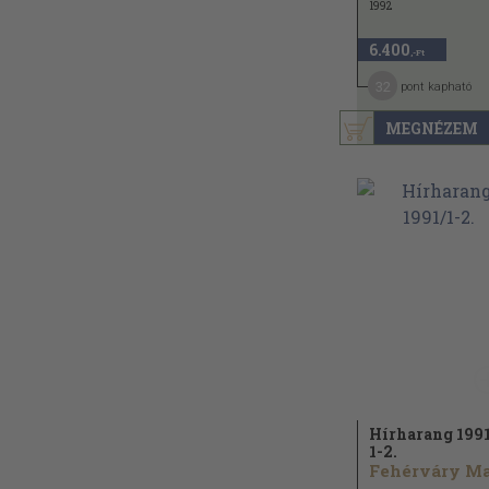
1992
6.400
,-Ft
32
pont kapható
MEGNÉZEM
Hírharang 1991
1-2.