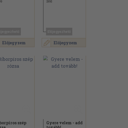
09
1995
őjegyezhető
Előjegyezhető
Előjegyzem
Előjegyzem
borpiros szép
Gyere velem - add
zsa
tovább!