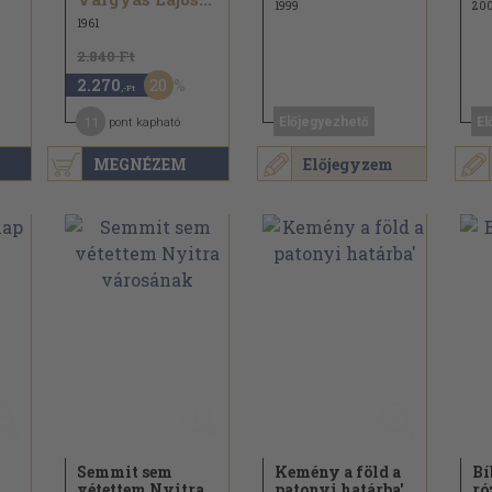
1999
20
1961
2.840 Ft
20
2.270
,-Ft
11
Előjegyezhető
El
pont kapható
MEGNÉZEM
Előjegyzem
Semmit sem
Kemény a föld a
Bí
vétettem Nyitra
patonyi határba'
ró