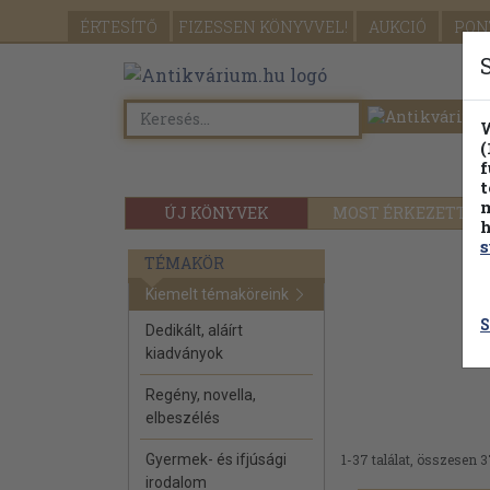
ÉRTESÍTŐ
FIZESSEN
KÖNYVVEL!
AUKCIÓ
PON
W
(
f
t
m
ÚJ KÖNYVEK
MOST ÉRKEZETT
h
s
TÉMAKÖR
Kiemelt témaköreink
S
Dedikált, aláírt
kiadványok
Regény, novella,
elbeszélés
Gyermek- és ifjúsági
1-37 találat, összesen 3
irodalom