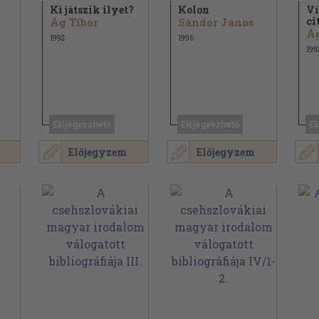
Ki játszik ilyet?
Kolon
Ví
ci
Ág Tibor
Sándor János
Ág
1992
1996
199
Előjegyezhető
Előjegyezhető
El
Előjegyzem
Előjegyzem