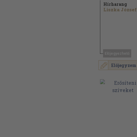
Hírharang
Liszka József
Előjegyezhető
Előjegyzem