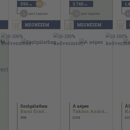
50
590
3.740
1.
,-Ft
,-Ft
3
19
1
pont kapható
pont kapható
MEGNÉZEM
MEGNÉZEM
Szolgálatban
A népes
Ál
Barsi Ernő...
Takács András...
Ka
1998
2004
20