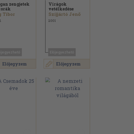
gan zengjetek
Virágok
torák
vetélkedése
 Tibor
Szíjjártó Jenő
2
2001
őjegyezhető
Előjegyezhető
Előjegyzem
Előjegyzem