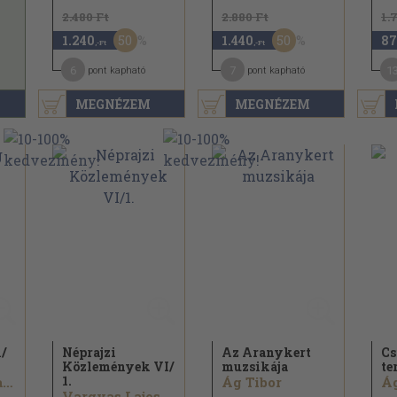
2.480 Ft
2.880 Ft
1.
50
50
1.240
1.440
87
,-Ft
,-Ft
6
7
1
pont kapható
pont kapható
MEGNÉZEM
MEGNÉZEM
/
Néprajzi
Az Aranykert
Cs
Közlemények VI/
muzsikája
te
1.
Fehérváry Magda...
Ág Tibor
Ág
Vargyas Lajos...