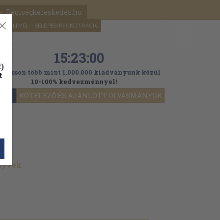
k: Régiségkereskedés.hu
A kosaram
HÍRLEVÉL
BELÉPÉS/REGISZTRÁCIÓ
MÉG
0
5000
Ft
15:22:58
)
ogasson több mint 1.000.000 kiadványunk közül
t
10-100% kedvezménnyel!
YOK
KÖTELEZŐ ÉS AJÁNLOTT OLVASMÁNYOK
önyvek