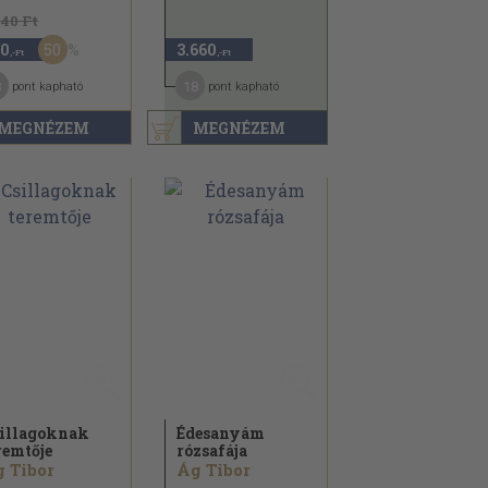
740 Ft
50
0
3.660
,-Ft
,-Ft
3
18
pont kapható
pont kapható
MEGNÉZEM
MEGNÉZEM
illagoknak
Édesanyám
remtője
rózsafája
 Tibor
Ág Tibor