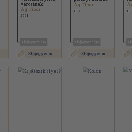
városának
Ág Tibor...
Ág
Ág Tibor
1997
199
2004
Előjegyezhető
Előjegyezhető
El
Előjegyzem
Előjegyzem