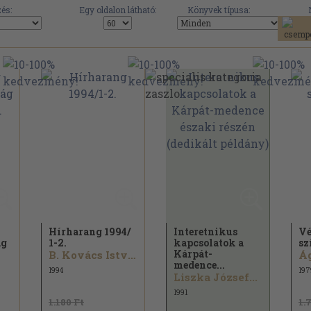
és:
Egy oldalon látható:
Könyvek típusa:
Hírharang 1994/
Interetnikus
Vé
ág
1-2.
kapcsolatok a
sz
Kárpát-
B. Kovács István...
Ág
medence...
1994
197
Liszka József...
1991
1.180 Ft
1.