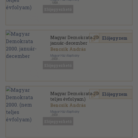
,
1999
Tűzött kötés
,
2400
oldal
Előjegyezhető
Magyar Demokrata sorozat
Magyar Demokrata 2000.
Előjegyzem
január-december
Bencsik András
Magyar Ház Alapítvány
,
2000
Tűzött kötés
,
3500
oldal
Előjegyezhető
Magyar Demokrata sorozat
Magyar Demokrata 2000. (nem
Előjegyzem
teljes évfolyam)
Bencsik András
Magyar Ház Alapítvány
,
2000
Tűzött kötés
,
2303
oldal
Előjegyezhető
Magyar Demokrata sorozat