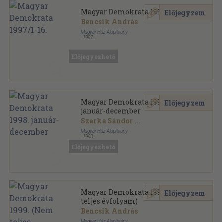
Magyar Demokrata 1997/1-16.
Előjegyzem
Bencsik András
Magyar Ház Alapítvány
,
1997
Tűzött kötés
,
752
oldal
Magyar Demokrata sorozat
Előjegyezhető
Magyar Demokrata 1998.
Előjegyzem
január-december
Szarka Sándor
...
Magyar Ház Alapítvány
,
1998
Tűzött kötés
,
2740
oldal
Előjegyezhető
Magyar Demokrata sorozat
Magyar Demokrata 1999. (Nem
Előjegyzem
teljes évfolyam)
Bencsik András
Magyar Ház Alapítvány