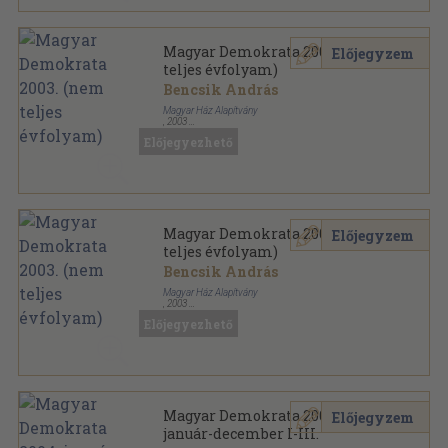
Magyar Demokrata 2003. (nem
Előjegyzem
teljes évfolyam)
Bencsik András
Magyar Ház Alapítvány
,
2003
Tűzött kötés
,
3432
oldal
Előjegyezhető
Magyar Demokrata sorozat
Magyar Demokrata 2003. (nem
Előjegyzem
teljes évfolyam)
Bencsik András
Magyar Ház Alapítvány
,
2003
Tűzött kötés
,
2574
oldal
Előjegyezhető
Magyar Demokrata sorozat
Magyar Demokrata 2004.
Előjegyzem
január-december I-III.