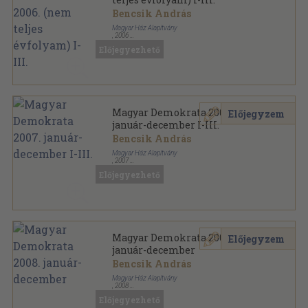
Bencsik András
Magyar Ház Alapítvány
,
2006
Tűzött kötés
,
3347
oldal
Előjegyezhető
Magyar Demokrata sorozat
Magyar Demokrata 2007.
Előjegyzem
január-december I-III.
Bencsik András
Magyar Ház Alapítvány
,
2007
Tűzött kötés
,
3300
oldal
Előjegyezhető
Magyar Demokrata sorozat
Magyar Demokrata 2008.
Előjegyzem
január-december
Bencsik András
Magyar Ház Alapítvány
,
2008
Tűzött kötés
,
3300
oldal
Előjegyezhető
Magyar Demokrata sorozat