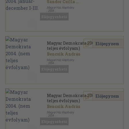
Sándor Csilla
...
Magyar Ház Alapítvány
,
2004
Könyvkötői kötés
,
3432
oldal
Előjegyezhető
Magyar Demokrata sorozat
Magyar Demokrata 2004. (nem
Előjegyzem
teljes évfolyam)
Bencsik András
Magyar Ház Alapítvány
,
2004
Tűzött kötés
,
2574
oldal
Előjegyezhető
Magyar Demokrata sorozat
Magyar Demokrata 2004. (nem
Előjegyzem
teljes évfolyam)
Bencsik András
Magyar Ház Alapítvány
,
2004
Tűzött kötés
,
3366
oldal
Előjegyezhető
Magyar Demokrata sorozat