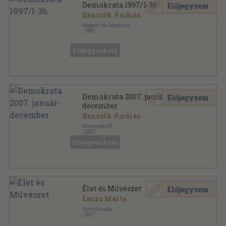
Demokrata 1997/1-36.
Előjegyzem
Bencsik András
Magyar Ház Alapítvány
,
1997
Tűzött kötés
,
2556
oldal
Demokrata sorozat
Előjegyezhető
Demokrata 2007. január-
Előjegyzem
december
Bencsik András
Artamondo Kft.
,
2007
Tűzött kötés
,
3296
oldal
Előjegyezhető
Demokrata sorozat
Élet és Művészet
Előjegyzem
Lacza Márta
Szerzői kiadás
,
2007
Félvászon
,
136
oldal