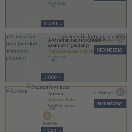
"Esá" Média Bt.
,
1995
Ragasztott papírkötés
,
119
oldal
3.480
,-Ft
31
Kapható pont:
A váratlan tanú (dedikált,
számozott példány)
MEGNÉZEM
Varga Domokos György
"Esá" Média Bt.
,
1995
Ragasztott papírkötés
,
119
oldal
3.860
,-Ft
26
Kapható pont:
Arckép
Kuczka Péter
MEGNÉZEM
Kárpáti Ház Alapítvány
,
2003
Ragasztott papírkötés
,
477
oldal
50
Magyar Ház Könyvek sorozat
3.480 Ft
1.740
,-Ft