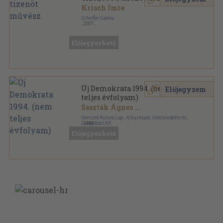
Krisch Imre
Scheffer Galéria
,
2007
Ragasztott papírkötés
,
38
oldal
Előjegyezhető
Új Demokrata 1994. (nem
Előjegyzem
teljes évfolyam)
Seszták Ágnes
...
Nemzeti Korona Lap-, Könyvkiadó, Kereskedelmi és
Szolgáltató Kft.
,
1994
Tűzött kötés
,
846
oldal
Előjegyezhető
Új Demokrata sorozat