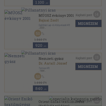
1.100
,-Ft
14
Kapható pont:
MÚOSZ évkönyv 2001
Bajnai Zsolt
MEGNÉZEM
Sajtóház Lap- és Könyvkiadó Kft.
,
2000
Ragasztott papírkötés
,
430
oldal
50
MÚOSZ Évkönyv sorozat
1.840 Ft
920
,-Ft
13
Kapható pont:
Nemzeti gyász
Dr. Antall József
MEGNÉZEM
Temise Kft.
,
1994
Vászon
,
100
oldal
50
1.690 Ft
840
,-Ft
30
Kapható pont:
Orient Enikő textilművész
(dedikált példány)