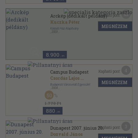
45
Kapható pont:
Arckép (dedikált példány)
Kuczka Péter
MEGNÉZEM
Kárpáti Ház Alapítvány
,
2003
Ragasztott papírkötés
,
477
oldal
Magyar Ház Könyvek sorozat
8.900
,-Ft
4
Kapható pont:
Campus Budapest
Csordás Lajos
...
MEGNÉZEM
Budapesti Városvédő Egyesület
,
2004
Fűzött kemény papírkötés
,
123
oldal
50
1.770 Ft
880
,-Ft
3
Kapható pont:
Dunapest 2007. június 20.
Dozvald János