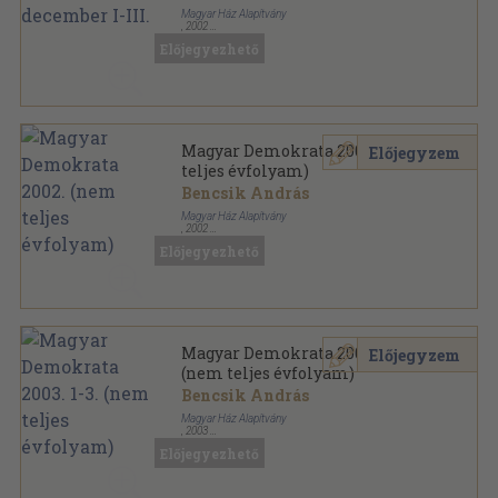
Magyar Ház Alapítvány
,
2002
Könyvkötői kötés
,
3500
oldal
Előjegyezhető
Magyar Demokrata sorozat
Magyar Demokrata 2002. (nem
Előjegyzem
teljes évfolyam)
Bencsik András
Magyar Ház Alapítvány
,
2002
Tűzött kötés
,
2750
oldal
Előjegyezhető
Magyar Demokrata sorozat
Magyar Demokrata 2003. 1-3.
Előjegyzem
(nem teljes évfolyam)
Bencsik András
Magyar Ház Alapítvány
,
2003
Könyvkötői kötés
,
3234
oldal
Előjegyezhető
Magyar Demokrata sorozat