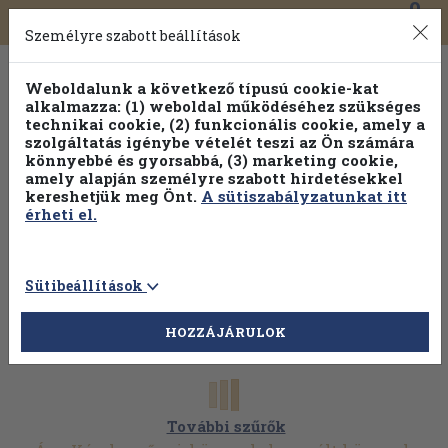
0
Toggle
Főmenü
Könyveink
navigation
Személyre szabott beállítások
Weboldalunk a következő típusú cookie-kat
alkalmazza: (1) weboldal működéséhez szükséges
technikai cookie, (2) funkcionális cookie, amely a
szolgáltatás igénybe vételét teszi az Ön számára
könnyebbé és gyorsabbá, (3) marketing cookie,
amely alapján személyre szabott hirdetésekkel
kereshetjük meg Önt.
A sütiszabályzatunkat itt
érheti el.
Sütibeállítások
HOZZÁJÁRULOK
További szűrők