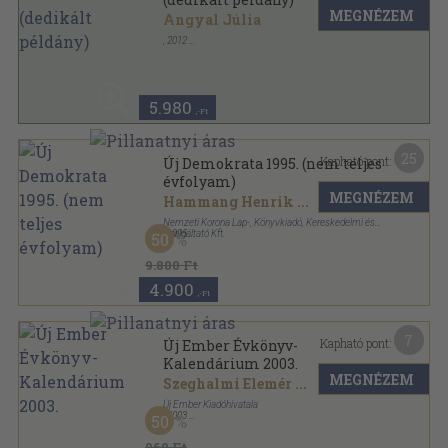
MEGNÉZEM
Angyal Júlia
,
2012
Fűzött keménykötés
,
79
oldal
5.980
,-Ft
25
Kapható pont:
Új Demokrata 1995. (nem teljes
évfolyam)
MEGNÉZEM
Hammang Henrik
...
Nemzeti Korona Lap-, Könyvkiadó, Kereskedelmi és
Szolgáltató Kft.
,
1995
50
Tűzött kötés
,
2639
oldal
Új Demokrata sorozat
9.800 Ft
4.900
,-Ft
7
Kapható pont:
Új Ember Évkönyv-
Kalendárium 2003.
MEGNÉZEM
Szeghalmi Elemér
...
Új Ember Kiadóhivatala
,
2003
50
Ragasztott papírkötés
,
144
oldal
Új Ember Évkönyv sorozat
960 Ft