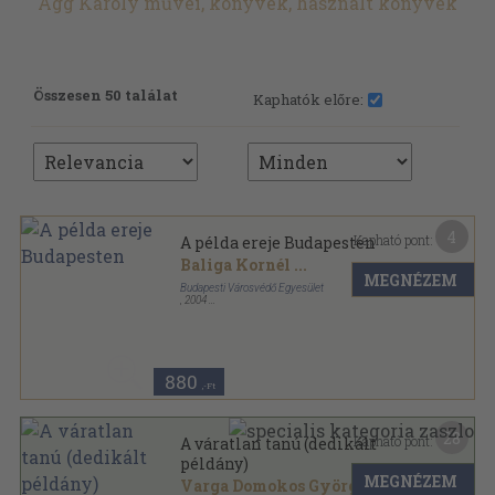
Ágg Károly művei, könyvek, használt könyvek
Összesen 50 találat
Kaphatók előre:
4
Kapható pont:
A példa ereje Budapesten
Baliga Kornél
...
MEGNÉZEM
Budapesti Városvédő Egyesület
,
2004
Ragasztott papírkötés
,
59
oldal
880
,-Ft
28
Kapható pont:
A váratlan tanú (dedikált
példány)
MEGNÉZEM
Varga Domokos György