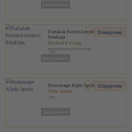
Előjegyezhető
Fiatalok Fotóművészeti
Előjegyzem
Stúdiója
Böröczfy Virág
Magyar Fotóművészek Szövetsége
,
2010
Ragasztott papírkötés
,
215
oldal
Előjegyezhető
Hommage Alpár Ignác
Előjegyzem
Tóth József
,
2007
Tűzött kötés
,
24
oldal
Előjegyezhető