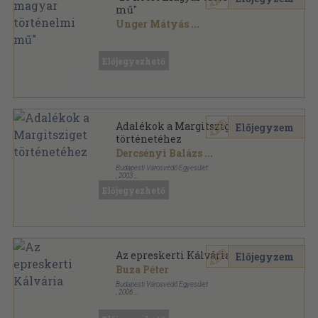
mű"
Unger Mátyás
...
Vegyes
,
7432
oldal
Előjegyezhető
Adalékok a Margitsziget
Előjegyzem
történetéhez
Dercsényi Balázs
...
Budapesti Városvédő Egyesület
,
2003
Ragasztott papírkötés
,
96
oldal
Előjegyezhető
Az epreskerti Kálvária
Előjegyzem
Buza Péter
Budapesti Városvédő Egyesület
,
2006
Tűzött kötés
,
24
oldal