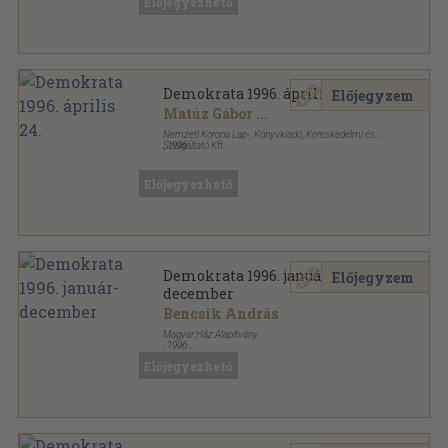
Előjegyezhető
Demokrata 1996. április 24.
Előjegyzem
Matúz Gábor
...
Nemzeti Korona Lap-, Könyvkiadó, Kereskedelmi és
Szolgáltató Kft.
,
1996
Tűzött kötés
,
66
oldal
Demokrata sorozat
Előjegyezhető
Demokrata 1996. január-
Előjegyzem
december
Bencsik András
Magyar Ház Alapítvány
,
1996
Tűzött kötés
,
2444
oldal
Előjegyezhető
Demokrata sorozat