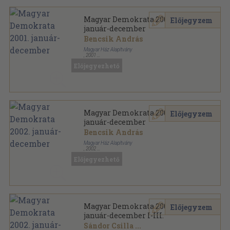
Magyar Demokrata 2001.
Előjegyzem
január-december
Bencsik András
Magyar Ház Alapítvány
,
2001
Tűzött kötés
,
3500
oldal
Előjegyezhető
Magyar Demokrata sorozat
Magyar Demokrata 2002.
Előjegyzem
január-december
Bencsik András
Magyar Ház Alapítvány
,
2002
Tűzött kötés
,
3500
oldal
Előjegyezhető
Magyar Demokrata sorozat
Magyar Demokrata 2002.
Előjegyzem
január-december I-III.
Sándor Csilla
...