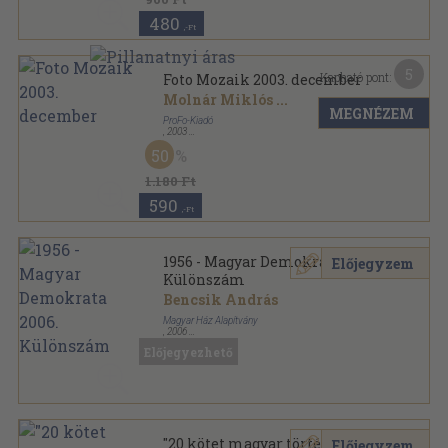
480
,-Ft
5
Kapható pont:
Foto Mozaik 2003. december
Molnár Miklós
...
MEGNÉZEM
ProFo-Kiadó
,
2003
Ragasztott papírkötés
,
106
oldal
50
Foto Mozaik sorozat
1.180 Ft
590
,-Ft
1956 - Magyar Demokrata 2006.
Előjegyzem
Különszám
Bencsik András
Magyar Ház Alapítvány
,
2006
Tűzött kötés
,
93
oldal
Előjegyezhető
Magyar Demokrata sorozat
"20 kötet magyar történelmi
Előjegyzem