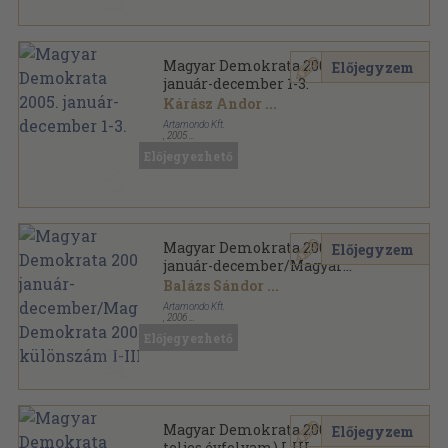
Magyar Demokrata 2005.
Előjegyzem
január-december 1-3.
Kárász Andor
...
Artamondo Kft.
,
2005
Könyvkötői kötés
,
3464
oldal
Előjegyezhető
Magyar Demokrata sorozat
Magyar Demokrata 2006.
Előjegyzem
január-december/Magyar
Demokrata 2006. különszám I-
Balázs Sándor
...
III.
Artamondo Kft.
,
2006
Könyvkötői kötés
,
3180
oldal
Előjegyezhető
Magyar Demokrata sorozat
Magyar Demokrata 2006. (nem
Előjegyzem
teljes évfolyam) I-III.