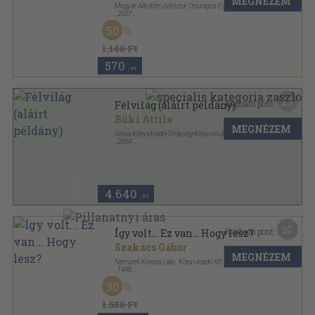
MEGNÉZEM
Magyar Alkotóművészek Országos Egyesülete
,
2007
Tűzött kötés
,
22
oldal
50
1.140 Ft
570
,-Ft
23
Kapható pont:
Félvilág (aláírt példány)
Büki Attila
MEGNÉZEM
Xénia Könyvkiadó-Örökség Könyvműhely
,
2004
Ragasztott papírkötés
,
240
oldal
4.640
,-Ft
10
Kapható pont:
Így volt... Ez van... Hogy lesz?
Szakács Gábor
MEGNÉZEM
Nemzeti Korona Lap-, Könyvkiadó Kft.
,
1996
Ragasztott papírkötés
,
119
oldal
30
1.580 Ft