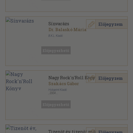
Sínvarázs
Előjegyzem
Dr. Balaskó Mária
B.K.L. Kiadó
Fűzött kemény papírkötés
,
148
oldal
Előjegyezhető
Nagy Rock'n'Roll Könyv
Előjegyzem
Szakács Gábor
Holoprint Kiadó
,
2004
Ragasztott papírkötés
,
424
oldal
Előjegyezhető
Tizenöt év, tizenöt művész
Előjegyzem