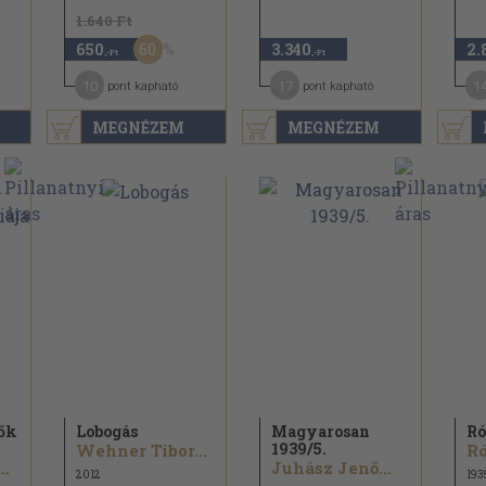
1.640 Ft
60
650
3.340
2.
,-Ft
,-Ft
10
17
1
pont kapható
pont kapható
MEGNÉZEM
MEGNÉZEM
tők
Lobogás
Magyarosan
Ró
1939/
5.
Wehner Tibor...
Ró
ány György...
Juhász Jenő...
2012
193