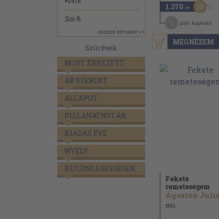
Krimi
50
1.370
,-Ft
Sci-fi
7
pont kapható
összes témakör >>
MEGNÉZEM
Szűrések
MOST ÉRKEZETT
ÁR SZERINT
ÁLLAPOT
PILLANATNYI ÁR
KIADÁS ÉVE
NYELV
KÜLÖNLEGESSÉGEK
Fekete
remeteségem
Ágoston Juli
1991