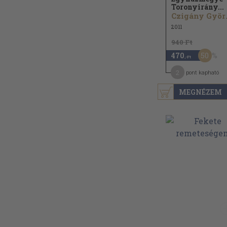
Toronyirány...
Czig
2011
940 Ft
50
470
,-Ft
2
pont kapható
MEGNÉZEM