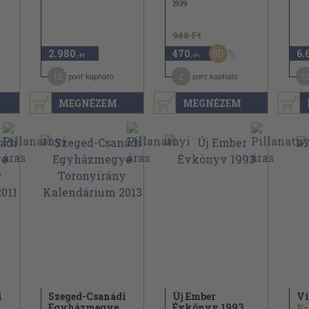
1939
940 Ft
50
2.980
470
6.
,-Ft
,-Ft
15
2
3
pont kapható
pont kapható
MEGNÉZEM
MEGNÉZEM
i
Szeged-Csanádi
Új Ember
Vi
Egyházmegye
Évkönyv 1993