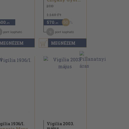
2010
1.140 Ft
50
600
570
,-Ft
,-Ft
3
9
pont kapható
pont kapható
MEGNÉZEM
MEGNÉZEM
gilia 1936/
I.
Vigilia 2003.
május
Francois Mauriac...