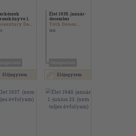
erkészek
Élet 1935. január-
rseskönyve 1.
december
Keresztury Dezső...
Tóth Dénes...
03
1935
őjegyezhető
Előjegyezhető
Előjegyzem
Előjegyzem