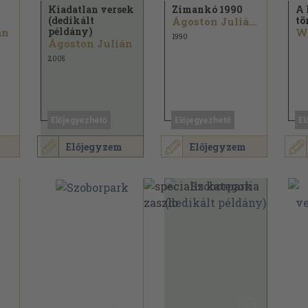
Kiadatlan versek
Zimankó 1990
A 
(dedikált
tö
Ágoston Julián...
példány)
án
1990
Ágoston Julián
2005
Előjegyezhető
Előjegyezhető
El
Előjegyzem
Előjegyzem