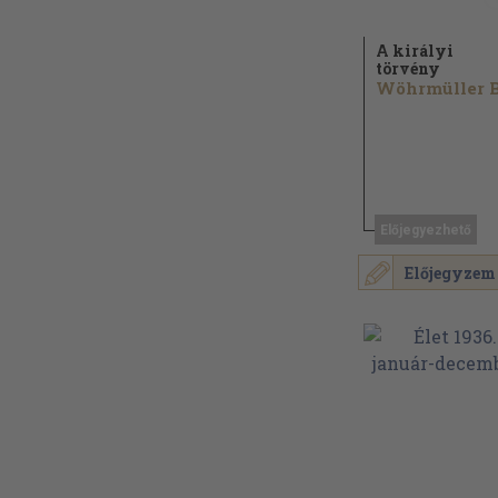
A királyi
törvény
Előjegyezhető
Előjegyzem