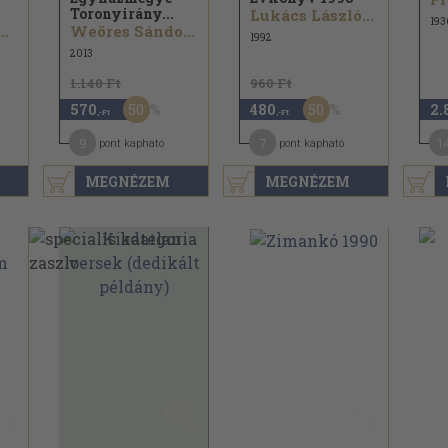
Toronyirány...
Lukács László...
193
ány György...
Weöres Sándor...
1992
2013
1.140 Ft
960 Ft
50
50
570
480
2.
,-Ft
,-Ft
9
7
1
pont kapható
pont kapható
MEGNÉZEM
MEGNÉZEM