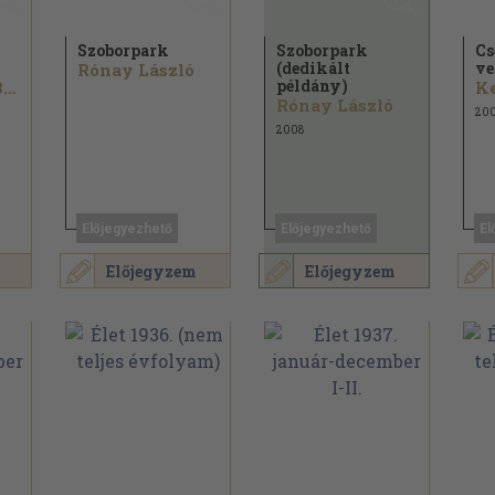
Szoborpark
Szoborpark
Cs
(dedikált
ve
Rónay László
példány)
Wöhrmüller Bonifác
Rónay László
20
2008
Előjegyezhető
Előjegyezhető
El
Előjegyzem
Előjegyzem