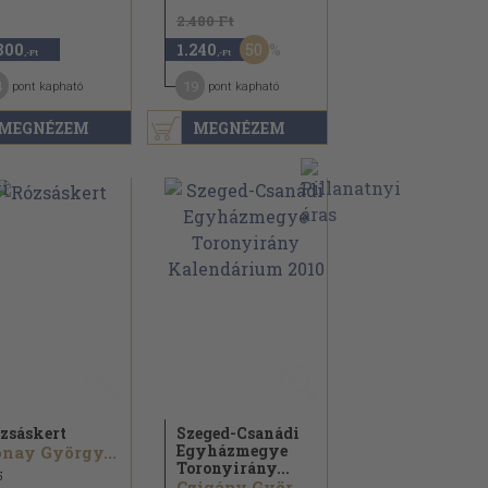
2.480 Ft
50
800
1.240
,-Ft
,-Ft
4
19
pont kapható
pont kapható
MEGNÉZEM
MEGNÉZEM
zsáskert
Szeged-Csanádi
Egyházmegye
nay György...
Toronyirány...
5
Czigány György...