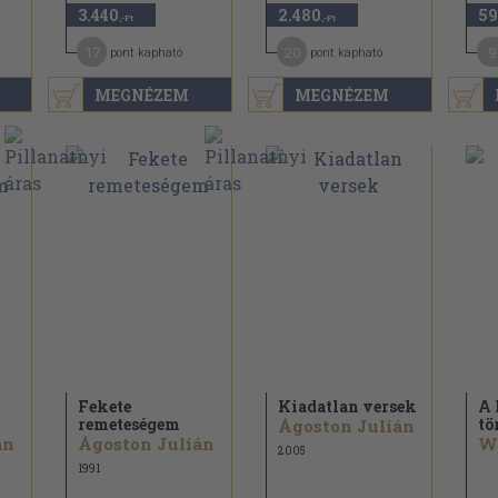
3.440
2.480
59
,-Ft
,-Ft
17
20
9
pont kapható
pont kapható
MEGNÉZEM
MEGNÉZEM
Fekete
Kiadatlan versek
A 
remeteségem
tö
Ágoston Julián
án
Ágoston Julián
2005
1991