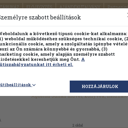
TÁRUHÁZ
ELŐJEGYZÉS
AJÁNDÉKUTALVÁNY
Partnerün
SZÁLLÍTÁS
SEGÍTSÉG
Személyre szabott beállítások
1.
Részletes kereső
Témaköri fa
eboldalunk a következő típusú cookie-kat alkalmazza:
1) weboldal működéséhez szükséges technikai cookie, (2
KIADV
unkcionális cookie, amely a szolgáltatás igénybe vételé
LEGNA
eszi az Ön számára könnyebbé és gyorsabbá, (3)
arketing cookie, amely alapján személyre szabott
PILLANATNYI ÁRAINK
ÖRÖK TÖRTÉNETEK
irdetésekkel kereshetjük meg Önt.
A
ütiszabályzatunkat itt érheti el.
ütibeállítások
HOZZÁJÁRULOK
Ágoston Julián művei, könyvek, használ
4.
2 oldal