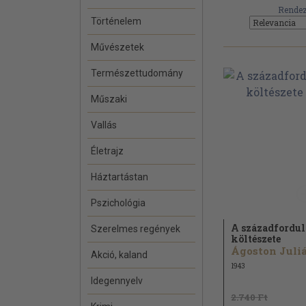
Rendez
Történelem
Művészetek
Természettudomány
Műszaki
Vallás
Életrajz
Háztartástan
Pszichológia
A századfordul
Szerelmes regények
költészete
Ágoston Juli
Akció, kaland
1943
Idegennyelv
2.740 Ft