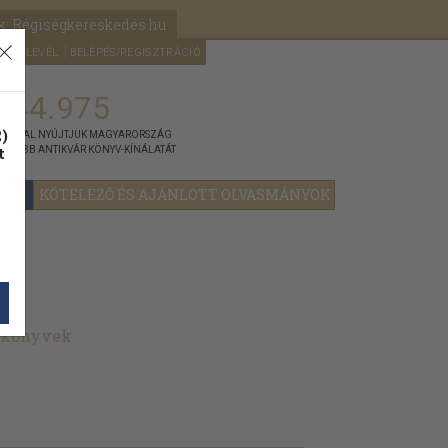
k: Régiségkereskedés.hu
A kosaram
HÍRLEVÉL
BELÉPÉS/REGISZTRÁCIÓ
MÉG
0
5000
Ft
144.975
)
ÁNNYAL NYÚJTJUK MAGYARORSZÁG
t
GYOBB ANTIKVÁR KÖNYV-KÍNÁLATÁT
KÖTELEZŐ ÉS AJÁNLOTT OLVASMÁNYOK
t könyvek