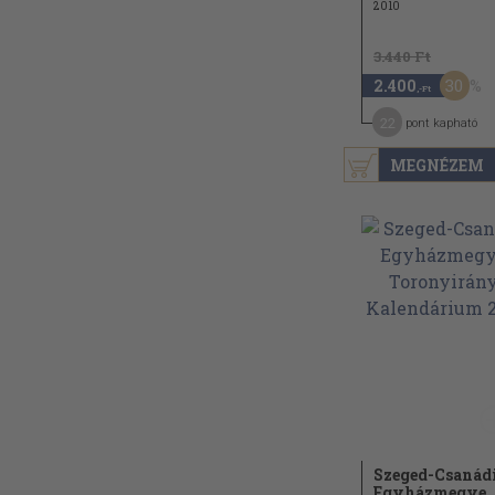
2010
3.440 Ft
30
2.400
,-Ft
22
pont kapható
MEGNÉZEM
Szeged-Csanád
Egyházmegye