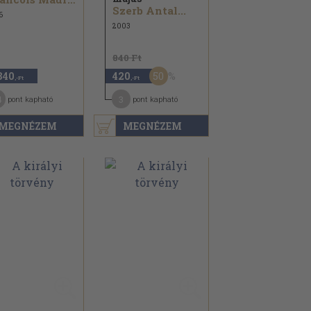
Szerb Antal...
6
2003
840 Ft
50
840
420
,-Ft
,-Ft
4
3
pont kapható
pont kapható
MEGNÉZEM
MEGNÉZEM