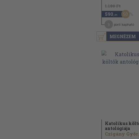
1.180 Ft
50
590
,-Ft
3
pont kapható
MEGNÉZEM
Katolikus köl
antológiája
Czig