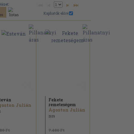
Nézet:
Kaphatók előre:
teván
Fekete
remeteségem
oston Julián
Ágoston Julián
1
1939
180 Ft
7.480 Ft