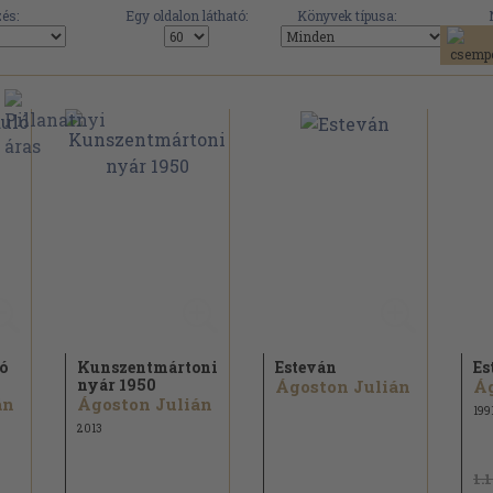
és:
Egy oldalon látható:
Könyvek típusa:
ó
Kunszentmártoni
Esteván
Es
nyár 1950
Ágoston Julián
Ág
án
Ágoston Julián
199
2013
1.