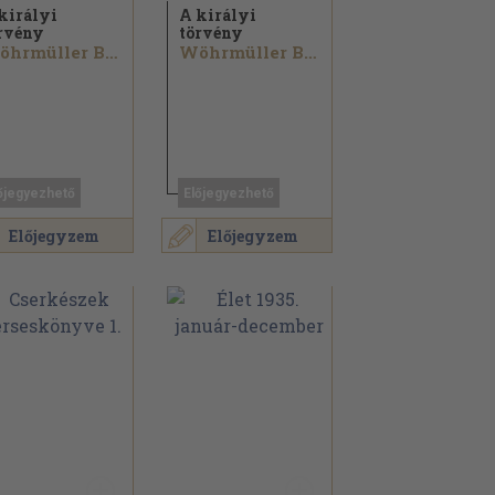
királyi
A királyi
rvény
törvény
Wöhrmüller Bonifác
Wöhrmüller Bonifác
őjegyezhető
Előjegyezhető
Előjegyzem
Előjegyzem