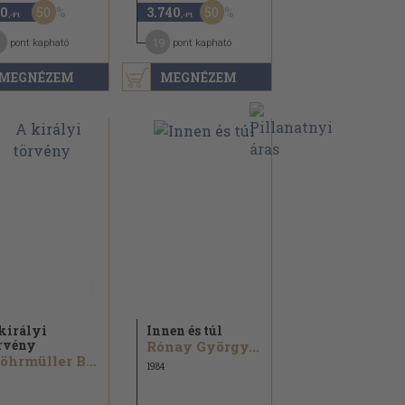
50
50
0
3.740
,-Ft
,-Ft
19
pont kapható
pont kapható
MEGNÉZEM
MEGNÉZEM
királyi
Innen és túl
rvény
Rónay György...
Wöhrmüller Bonifác
1984