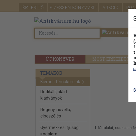
ÉRTESÍTŐ
FIZESSEN
KÖNYVVEL!
AUKCIÓ
PON
W
(
f
t
m
ÚJ KÖNYVEK
MOST ÉRKEZETT
h
s
TÉMAKÖR
Kiemelt témaköreink
S
Dedikált, aláírt
kiadványok
Regény, novella,
elbeszélés
Gyermek- és ifjúsági
1-60 találat, összesen 6
irodalom