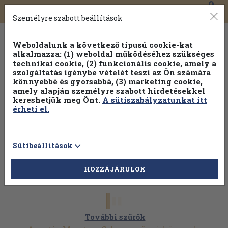
0
Toggle
Főmenü
Könyveink
navigation
Személyre szabott beállítások
Weboldalunk a következő típusú cookie-kat
alkalmazza: (1) weboldal működéséhez szükséges
technikai cookie, (2) funkcionális cookie, amely a
szolgáltatás igénybe vételét teszi az Ön számára
könnyebbé és gyorsabbá, (3) marketing cookie,
amely alapján személyre szabott hirdetésekkel
kereshetjük meg Önt.
A sütiszabályzatunkat itt
érheti el.
Sütibeállítások
HOZZÁJÁRULOK
További szűrők