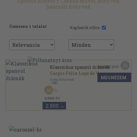
Agustín Moreto y Cabana művei, könyvek,
használt könyvek
Összesen 1 találat
Kaphatók előre:
23
Kapható pont:
Klasszikus spanyol drámák
Carpio Félix Lope de Vega
...
MEGNÉZEM
Európa Könyvkiadó
,
1986
Vászon
,
824
oldal
30
A világirodalom klasszikusai sorozat
3.580 Ft
2.500
,-Ft