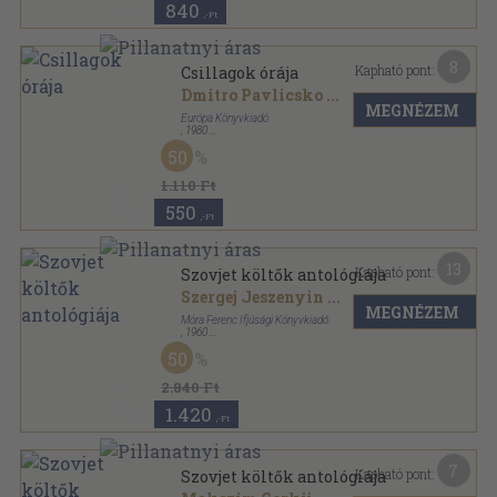
840
,-Ft
8
Kapható pont:
Csillagok órája
Dmitro Pavlicsko
...
MEGNÉZEM
Európa Könyvkiadó
,
1980
Vászon
,
861
oldal
50
A szovjet irodalom könyvtára sorozat
1.110 Ft
550
,-Ft
13
Kapható pont:
Szovjet költők antológiája
Szergej Jeszenyin
...
MEGNÉZEM
Móra Ferenc Ifjúsági Könyvkiadó
,
1960
Bőr
,
343
oldal
50
A világirodalom gyöngyszemei sorozat
2.840 Ft
1.420
,-Ft
7
Kapható pont:
Szovjet költők antológiája