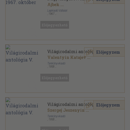
Ajbek
...
Lapkiadó Vállalat
,
1967
Fűzött papírkötés
,
156
oldal
Nagyvilág sorozat
Előjegyezhető
Világirodalmi antológia V.
Előjegyzem
Valentyin Katajev
...
Tankönyvkiadó
,
1958
Könyvkötői kötés
,
1007
oldal
Világirodalmi antológia sorozat
Előjegyezhető
Világirodalmi antológia V.
Előjegyzem
Szergej Jeszenyin
...
Tankönyvkiadó
,
1958
Félvászon
,
1007
oldal
Világirodalmi antológia sorozat