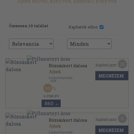
Ajbek művei, könyvek, használt könyvek
Összesen 19 találat
Kaphatók előre:
13
Kapható pont:
Rózsáskert dalosa
Ajbek
MEGNÉZEM
Európa Könyvkiadó
,
1978
Vászon
,
494
oldal
50
Századok-emberek sorozat
1.730 Ft
860
,-Ft
6
Kapható pont:
Rózsáskert dalosa
Ajbek
MEGNÉZEM
Európa Könyvkiadó