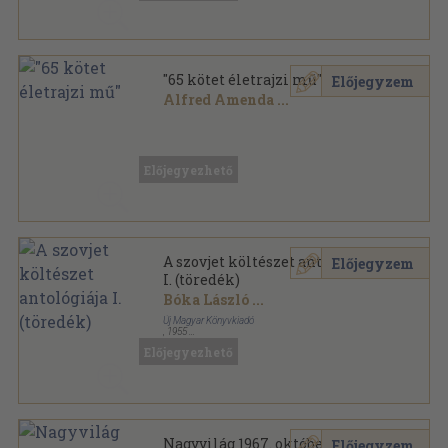
"65 kötet életrajzi mű"
Előjegyzem
Alfred Amenda
...
Vegyes
,
26416
oldal
Előjegyezhető
A szovjet költészet antológiája
Előjegyzem
I. (töredék)
Bóka László
...
Új Magyar Könyvkiadó
,
1955
Vászon
,
495
oldal
Előjegyezhető
Nagyvilág 1967. október
Előjegyzem