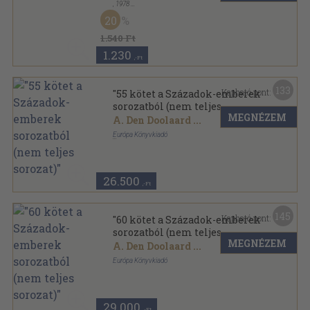
,
1978
Könyvkötői kötés
,
494
oldal
20
1.540 Ft
1.230
,-Ft
133
Kapható pont:
"55 kötet a Századok-emberek
sorozatból (nem teljes
MEGNÉZEM
sorozat)"
A. Den Doolaard
...
Európa Könyvkiadó
Vászon
,
28506
oldal
Századok-emberek sorozat
26.500
,-Ft
145
Kapható pont:
"60 kötet a Századok-emberek
sorozatból (nem teljes
MEGNÉZEM
sorozat)"
A. Den Doolaard
...
Európa Könyvkiadó
Vászon
,
31974
oldal
Századok-emberek sorozat
29.000
,-Ft