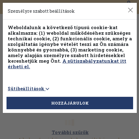
0
Toggle
Főmenü
Könyveink
navigation
Személyre szabott beállítások
Weboldalunk a következő típusú cookie-kat
alkalmazza: (1) weboldal működéséhez szükséges
technikai cookie, (2) funkcionális cookie, amely a
szolgáltatás igénybe vételét teszi az Ön számára
könnyebbé és gyorsabbá, (3) marketing cookie,
amely alapján személyre szabott hirdetésekkel
kereshetjük meg Önt.
A sütiszabályzatunkat itt
érheti el.
Sütibeállítások
HOZZÁJÁRULOK
További szűrők