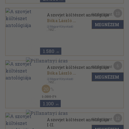
13
Kapható pont:
A szovjet költészet antológiája
Bóka László
...
MEGNÉZEM
Új Magyar Könyvkiadó
,
1952
Vászon
,
846
oldal
1.580
,-Ft
6
Kapható pont:
A szovjet költészet antológiája
Bóka László
...
MEGNÉZEM
Új Magyar Könyvkiadó
,
1952
Könyvkötői kötés
,
846
oldal
20
1.380 Ft
1.100
,-Ft
12
Kapható pont:
A szovjet költészet antológiája
I-II.