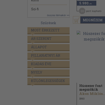
Krimi
5.980
,-Ft
Sci-fi
30
pont kapható
összes témakör >>
MEGNÉZEM
Szűrések
MOST ÉRKEZETT
ÁR SZERINT
ÁLLAPOT
PILLANATNYI ÁR
KIADÁS ÉVE
NYELV
KÜLÖNLEGESSÉGEK
Húszezer font
megszökik
Ákos Miklós..
1990