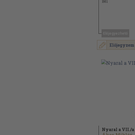
1951
Előjegyezhető
Előjegyzem
Nyaral a VII./
a
Ákos Miklós