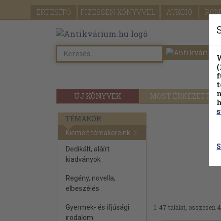
ÉRTESÍTŐ
FIZESSEN
KÖNYVVEL!
AUKCIÓ
PON
W
(
f
t
m
ÚJ KÖNYVEK
MOST ÉRKEZETT
h
s
TÉMAKÖR
Kiemelt témaköreink
S
Dedikált, aláírt
kiadványok
Regény, novella,
elbeszélés
Gyermek- és ifjúsági
1-47 találat, összesen 4
irodalom