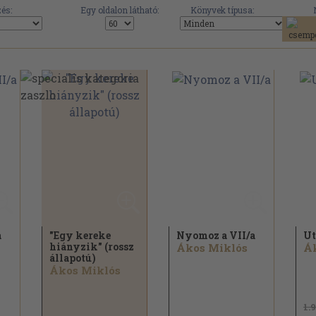
és:
Egy oldalon látható:
Könyvek típusa:
a
"Egy kereke
Nyomoz a VII/
a
Ut
hiányzik" (rossz
Ákos Miklós
Á
állapotú)
Ákos Miklós
1.