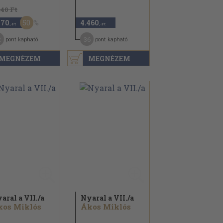
940 Ft
50
470
4.460
,-Ft
,-Ft
2
36
pont kapható
pont kapható
MEGNÉZEM
MEGNÉZEM
aral a VII./
a
Nyaral a VII./
a
kos Miklós
Ákos Miklós