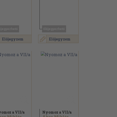
őjegyezhető
Előjegyezhető
Előjegyzem
Előjegyzem
omoz a VII/
a
Nyomoz a VII/
a
kos Miklós
Ákos Miklós