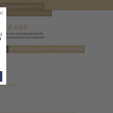
k: Régiségkereskedés.hu
A kosaram
HÍRLEVÉL
BELÉPÉS/REGISZTRÁCIÓ
MÉG
0
5000
Ft
144.668
)
ÁNNYAL NYÚJTJUK MAGYARORSZÁG
t
GYOBB ANTIKVÁR KÖNYV-KÍNÁLATÁT
YOK
KÖTELEZŐ ÉS AJÁNLOTT OLVASMÁNYOK
könyvek