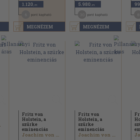
1.120
5.980
99
,-Ft
,-Ft
6
30
8
pont kapható
pont kapható
MEGNÉZEM
MEGNÉZEM
Fritz von
Fritz von
Fr
Holstein, a
Holstein, a
Ho
szürke
szürke
sz
.
eminenciás
eminenciás
em
Joachim von Kürenberg
Joachim von Kürenberg