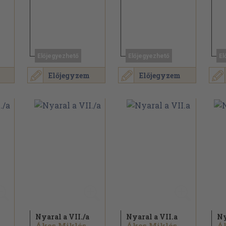
Előjegyezhető
Előjegyezhető
El
Előjegyzem
Előjegyzem
Nyaral a VII./
a
Nyaral a VII.a
Ny
Ákos Miklós
Ákos Miklós
Á