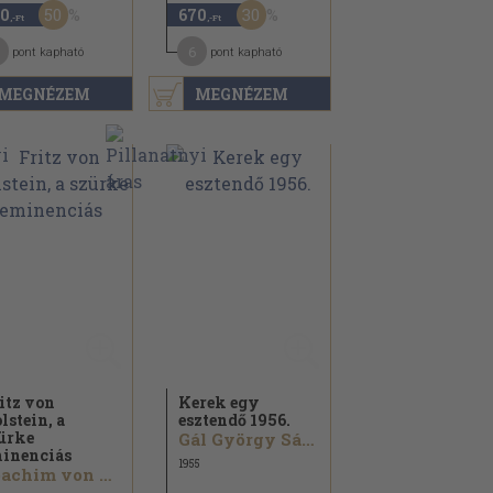
50
30
0
670
,-Ft
,-Ft
6
pont kapható
pont kapható
MEGNÉZEM
MEGNÉZEM
itz von
Kerek egy
lstein, a
esztendő 1956.
ürke
Gál György Sándor...
inenciás
1955
Joachim von Kürenberg