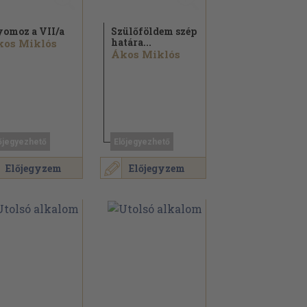
omoz a VII/
a
Szülőföldem szép
határa...
kos Miklós
Ákos Miklós
őjegyezhető
Előjegyezhető
Előjegyzem
Előjegyzem