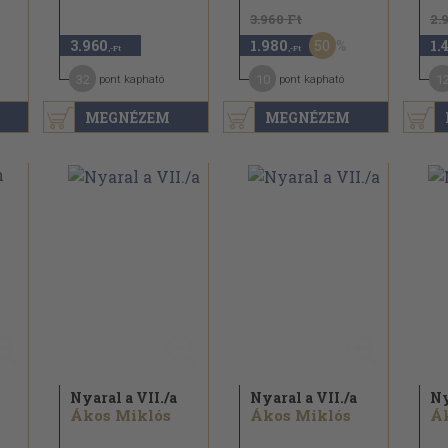
3.960 Ft
2.
50
3.960
1.980
1.
,-Ft
,-Ft
32
10
1
pont kapható
pont kapható
MEGNÉZEM
MEGNÉZEM
Nyaral a VII./
a
Nyaral a VII./
a
Ny
Ákos Miklós
Ákos Miklós
Á