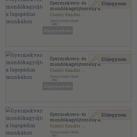
Gyermekvers- és
Előjegyzem
mondókagyűjtemény a
logopédiai munkához
Csoóri Sándor
...
Tankönyvkiadó Vállalat
,
1985
Ragasztott papírkötés
,
136
oldal
Előjegyezhető
Gyermekvers- és
Előjegyzem
mondókagyűjtemény a
logopédiai munkához
Csoóri Sándor
...
Tankönyvkiadó Vállalat
,
1992
Ragasztott papírkötés
,
136
oldal
Előjegyezhető
Gyermekvers- és
Előjegyzem
mondókagyűjtemény a
logopédiai munkához
Csoóri Sándor
...
Tankönyvkiadó Vállalat
,
1987