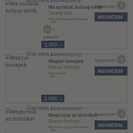
12
Kapható pont:
Ma szitálok, holnap sütök
Tarbay Ede
...
MEGNÉZEM
Móra Ferenc Ifjúsági Könyvkiadó
,
1979
Ragasztott papírkötés
,
209
oldal
20
Add a kezed! sorozat
2.960 Ft
2.360
,-Ft
15
Kapható pont:
Magyar ünnepek
Rónay György
...
MEGNÉZEM
Apáczai Kiadó
,
2007
Ragasztott papírkötés
,
343
oldal
2.980
,-Ft
4
Kapható pont:
Meghívjuk az úttörőket
Rónay György
...
MEGNÉZEM
Móra Ferenc Ifjúsági Könyvkiadó
,
1979