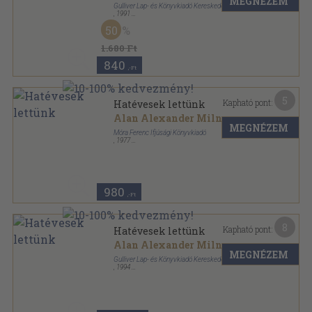
MEGNÉZEM
Gulliver Lap- és Könyvkiadó Kereskedelmi Kft.
,
1991
Ragasztott papírkötés
,
143
oldal
50
1.680 Ft
840
,-Ft
5
Kapható pont:
Hatévesek lettünk
Alan Alexander Milne
MEGNÉZEM
Móra Ferenc Ifjúsági Könyvkiadó
,
1977
Fűzött kemény papírkötés
,
67
oldal
980
,-Ft
8
Kapható pont:
Hatévesek lettünk
Alan Alexander Milne
MEGNÉZEM
Gulliver Lap- és Könyvkiadó Kereskedelmi Kft.
,
1994
Ragasztott papírkötés
,
143
oldal