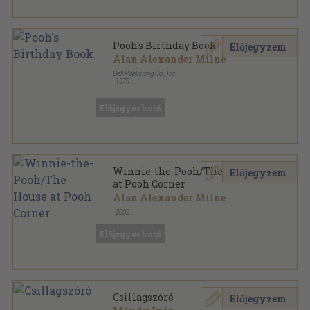
Pooh's Birthday Book
Előjegyzem
Alan Alexander Milne
Dell Publishing Co., Inc
,
1979
Ragasztott papírkötés
,
164
oldal
Yearling Book sorozat
Előjegyezhető
Winnie-the-Pooh/The House
Előjegyzem
at Pooh Corner
Alan Alexander Milne
,
2002
Könyvkötői kötés
,
201
oldal
Előjegyezhető
Csillagszóró
Előjegyzem