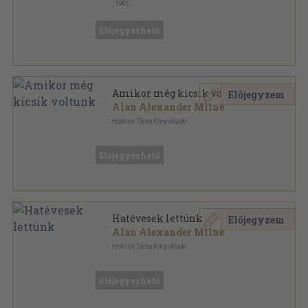
,
1995
Ragasztott papírkötés
,
261
oldal
Előjegyezhető
Amikor még kicsik voltunk
Előjegyzem
Alan Alexander Milne
Holló és Társa Könyvkiadó
Fűzött kemény papírkötés
,
99
oldal
Micimackó barátai sorozat
Előjegyezhető
Hatévesek lettünk
Előjegyzem
Alan Alexander Milne
Holló és Társa Könyvkiadó
Fűzött kemény papírkötés
,
101
oldal
Micimackó barátai sorozat
Előjegyezhető