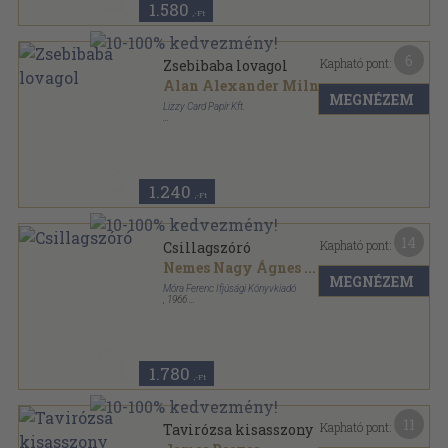
1.580
,-Ft
6
Kapható pont:
Zsebibaba lovagol
Alan Alexander Milne
MEGNÉZEM
Lizzy Card Papír Kft.
Leporelló kötés
,
7
oldal
Winnie the Pooh sorozat
1.240
,-Ft
14
Kapható pont:
Csillagszóró
Nemes Nagy Ágnes
...
MEGNÉZEM
Móra Ferenc Ifjúsági Könyvkiadó
,
1966
Félvászon
,
235
oldal
1.780
,-Ft
11
Kapható pont:
Tavirózsa kisasszony