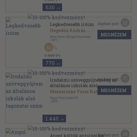
630
,-Ft
12
Kapható pont:
Legkedvesebb íróim
Hegedűs András
...
MEGNÉZEM
Móra Ferenc Ifjúsági Könyvkiadó
,
1971
Félvászon
,
341
oldal
60
1.940 Ft
770
,-Ft
7
Kapható pont:
Irodalmi szöveggyűjtemény az
általános iskolák alsó
MEGNÉZEM
tagozatai számára
Mészárosné Veres Katalin
Regun Press Kiadó Kft.
,
2004
Ragasztott papírkötés
,
315
oldal
1.440
,-Ft
28
Kapható pont:
Angol költők antológiája