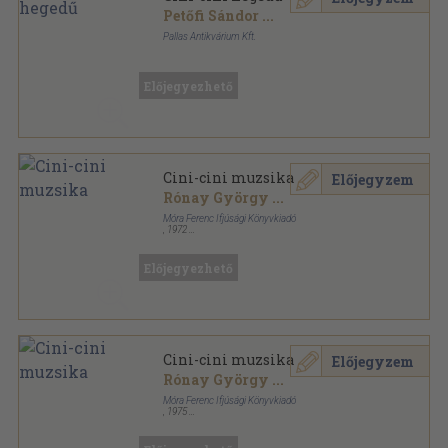
Petőfi Sándor
...
Pallas Antikvárium Kft.
Ragasztott kemény kötés
,
176
oldal
Előjegyezhető
Cini-cini muzsika
Előjegyzem
Rónay György
...
Móra Ferenc Ifjúsági Könyvkiadó
,
1972
Félvászon
,
217
oldal
Előjegyezhető
Cini-cini muzsika
Előjegyzem
Rónay György
...
Móra Ferenc Ifjúsági Könyvkiadó
,
1975
Félvászon
,
217
oldal