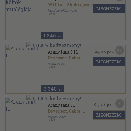
William Shakespeare
...
MEGNÉZEM
Móra Ferenc Könyvkiadó
,
1960
Fűzött keménykötés
,
895
oldal
A világirodalom gyöngyszemei sorozat
1.840
,-Ft
27
Kapható pont:
Arany lant I-II.
Devecseri Gábor
...
MEGNÉZEM
Magyar Helikon
,
1979
Vászon
,
978
oldal
Devecseri Gábor művei sorozat
3.340
,-Ft
5
Kapható pont:
Arany lant II.
Devecseri Gábor
...
MEGNÉZEM
Magyar Helikon
,
1979
Vászon
,
502
oldal
Devecseri Gábor művei sorozat