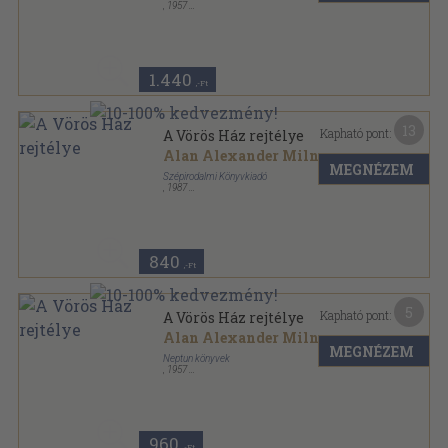
,
1957
Varrott keménykötés
,
223
oldal
Neptun könyvek sorozat
1.440
,-Ft
13
Kapható pont:
A Vörös Ház rejtélye
Alan Alexander Milne
MEGNÉZEM
Szépirodalmi Könyvkiadó
,
1987
Ragasztott papírkötés
,
246
oldal
Kentaur Könyvek sorozat
840
,-Ft
5
Kapható pont:
A Vörös Ház rejtélye
Alan Alexander Milne
MEGNÉZEM
Neptun könyvek
,
1957
Tűzött kötés
,
223
oldal
Neptun könyvek sorozat
960
,-Ft