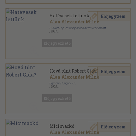
Hatévesek lettünk
Előjegyzem
Alan Alexander Milne
Gulliver Lap- és Könyvkiadó Kereskedelmi Kft.
,
1997
Ragasztott papírkötés
,
143
oldal
Előjegyezhető
Hová tűnt Róbert Gida?
Előjegyzem
Alan Alexander Milne
Egmont-Hungary Kft.
,
1998
Tűzött kötés
,
24
oldal
Mini sorozat sorozat
Előjegyezhető
Micimackó
Előjegyzem
Alan Alexander Milne