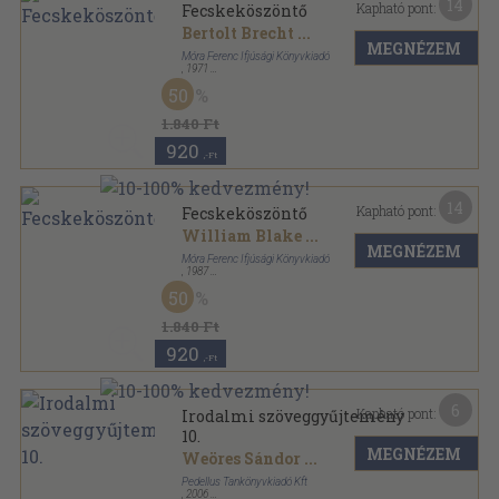
14
Kapható pont:
Fecskeköszöntő
Bertolt Brecht
...
MEGNÉZEM
Móra Ferenc Ifjúsági Könyvkiadó
,
1971
Félvászon
,
272
oldal
50
1.840 Ft
920
,-Ft
14
Kapható pont:
Fecskeköszöntő
William Blake
...
MEGNÉZEM
Móra Ferenc Ifjúsági Könyvkiadó
,
1987
Fűzött kemény papírkötés
,
255
oldal
50
1.840 Ft
920
,-Ft
6
Kapható pont:
Irodalmi szöveggyűjtemény
10.
MEGNÉZEM
Weöres Sándor
...
Pedellus Tankönyvkiadó Kft
,
2006