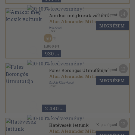
14
Kapható pont:
Amikor még kicsik voltunk
Alan Alexander Milne
MEGNÉZEM
Írás Kiadó
,
1993
Ragasztott papírkötés
,
185
oldal
50
1.860 Ft
930
,-Ft
12
Kapható pont:
Füles Borongós Útmutatója
Alan Alexander Milne
MEGNÉZEM
Szukits Könyvkiadó
,
2000
Fűzött kemény papírkötés
,
79
oldal
Meglepetés könyvek sorozat
2.440
,-Ft
13
Kapható pont:
Hatévesek lettünk
Alan Alexander Milne