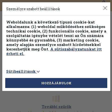
0
Toggle
Főmenü
Könyveink
navigation
Személyre szabott beállítások
Weboldalunk a következő típusú cookie-kat
alkalmazza: (1) weboldal működéséhez szükséges
technikai cookie, (2) funkcionális cookie, amely a
szolgáltatás igénybe vételét teszi az Ön számára
könnyebbé és gyorsabbá, (3) marketing cookie,
Válogasson több mint 1.000.000 kiadványunk közül
10-
amely alapján személyre szabott hirdetésekkel
100% kedvezménnyel!
kereshetjük meg Önt.
A sütiszabályzatunkat itt
érheti el.
Sütibeállítások
HOZZÁJÁRULOK
További szűrők