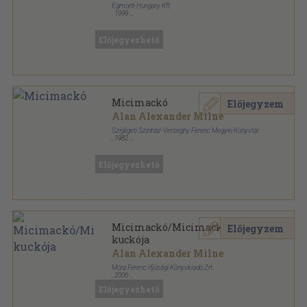
Egmont-Hungary Kft.
,
1999
Tűzött kötés
,
20
oldal
Előjegyezhető
Micimackó
Előjegyzem
Alan Alexander Milne
Szigligeti Színház-Verseghy Ferenc Megyei Könyvtár
,
1982
Ragasztott papírkötés
,
84
oldal
A Szolnoki Szigligeti Színház Műhelye sorozat
Előjegyezhető
Micimackó/Micimackó
Előjegyzem
kuckója
Alan Alexander Milne
Móra Ferenc Ifjúsági Könyvkiadó Zrt.
,
2006
Fűzött kemény papírkötés
,
236
oldal
Előjegyezhető
A Móra Kiadó Klasszikusai sorozat