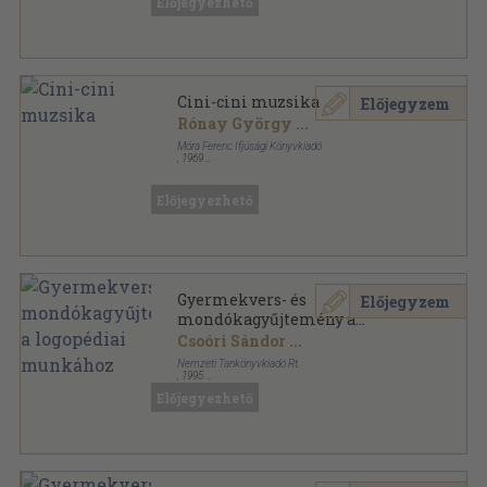
Előjegyezhető
Cini-cini muzsika
Előjegyzem
Rónay György
...
Móra Ferenc Ifjúsági Könyvkiadó
,
1969
Félvászon
,
224
oldal
Előjegyezhető
Gyermekvers- és
Előjegyzem
mondókagyűjtemény a
logopédiai munkához
Csoóri Sándor
...
Nemzeti Tankönyvkiadó Rt.
,
1995
Ragasztott papírkötés
,
136
oldal
Előjegyezhető