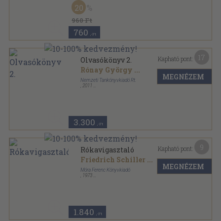
Ragasztott papírkötés
,
108
oldal
20
960 Ft
760
,-Ft
17
Kapható pont:
Olvasókönyv 2.
Rónay György
...
MEGNÉZEM
Nemzeti Tankönyvkiadó Rt.
,
2011
Fűzött kemény papírkötés
,
216
oldal
Tankönyvcsomag sorozat
3.300
,-Ft
9
Kapható pont:
Rókavigasztaló
Friedrich Schiller
...
MEGNÉZEM
Móra Ferenc Könyvkiadó
,
1973
Félvászon
,
265
oldal
1.840
,-Ft