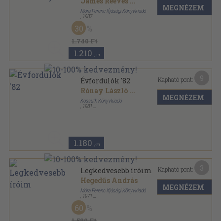
James Reeves
...
MEGNÉZEM
Móra Ferenc Ifjúsági Könyvkiadó
,
1987
Fűzött kemény papírkötés
,
324
oldal
30
Világjáró varázscipők sorozat
1.740 Ft
1.210
,-Ft
9
Kapható pont:
Évfordulók '82
Rónay László
...
MEGNÉZEM
Kossuth Könyvkiadó
,
1981
Ragasztott papírkötés
,
278
oldal
Évfordulók sorozat
1.180
,-Ft
3
Kapható pont:
Legkedvesebb íróim
Hegedűs András
MEGNÉZEM
Móra Ferenc Ifjúsági Könyvkiadó
,
1971
Könyvkötői kötés
,
341
oldal
60
1.580 Ft