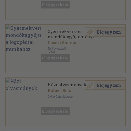
Ragasztott papírkötés
,
136
oldal
Előjegyezhető
Gyermekvers- és
Előjegyzem
mondókagyűjtemény a
logopédiai munkához
Csoóri Sándor
...
Tankönyvkiadó
,
1978
Ragasztott papírkötés
,
136
oldal
Előjegyezhető
Házi olvasmányok
Előjegyzem
Balázs Béla
...
Okker Oktatási Iroda
Ragasztott papírkötés
,
259
oldal
Előjegyezhető