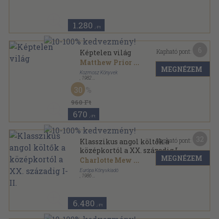
Ragasztott papírkötés
,
222
oldal
1.280
,-Ft
6
Kapható pont:
Képtelen világ
Matthew Prior
...
MEGNÉZEM
Kozmosz Könyvek
,
1982
Fűzött kemény papírkötés
,
109
oldal
30
960 Ft
670
,-Ft
32
Kapható pont:
Klasszikus angol költők a
középkortól a XX. századig I-
MEGNÉZEM
II.
Charlotte Mew
...
Európa Könyvkiadó
,
1986
Vászon
,
1991
oldal
6.480
,-Ft