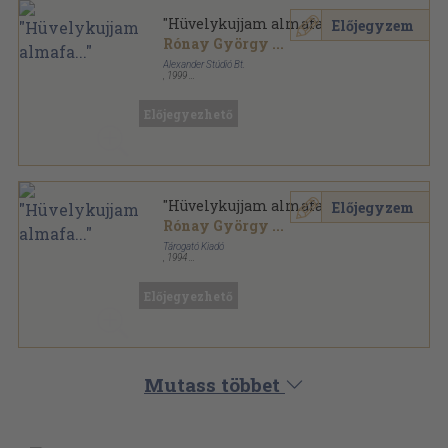
"Hüvelykujjam almafa..."
Előjegyzem
Rónay György
...
Alexander Stúdió Bt.
,
1999
Fűzött kemény papírkötés
,
240
oldal
Előjegyezhető
"Hüvelykujjam almafa..."
Előjegyzem
Rónay György
...
Tárogató Kiadó
,
1994
Ragasztott papírkötés
,
240
oldal
Előjegyezhető
Mutass többet