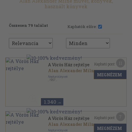
Alan Alexander Milne művei, könyvek,
használt könyvek
Összesen 79 találat
Kaphatók előre:
11
Kapható pont:
A Vörös Ház rejtélye
Alan Alexander Milne
MEGNÉZEM
Neptun könyvek
,
1957
Könyvkötői kötés
,
223
oldal
Neptun könyvek sorozat
1.340
,-Ft
7
Kapható pont:
A Vörös Ház rejtélye
Alan Alexander Milne
MEGNÉZEM
Neptun könyvek