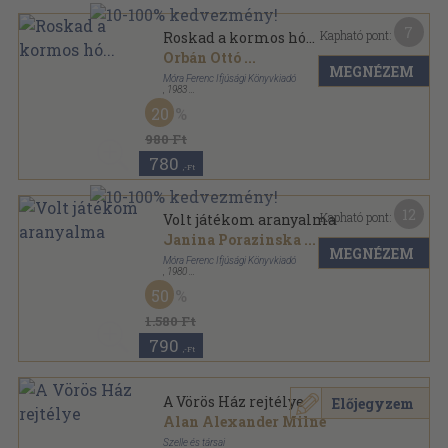
7
Kapható pont:
Roskad a kormos hó...
Orbán Ottó
...
MEGNÉZEM
Móra Ferenc Ifjúsági Könyvkiadó
,
1983
Ragasztott papírkötés
,
198
oldal
20
Add a kezed! sorozat
980 Ft
780
,-Ft
12
Kapható pont:
Volt játékom aranyalma
Janina Porazinska
...
MEGNÉZEM
Móra Ferenc Ifjúsági Könyvkiadó
,
1980
Fűzött kemény papírkötés
,
195
oldal
50
1.580 Ft
790
,-Ft
A Vörös Ház rejtélye
Előjegyzem
Alan Alexander Milne
Szelle és társai