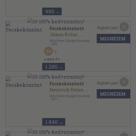
980
,-Ft
12
Kapható pont:
Fecskeköszöntő
James Krüss
...
MEGNÉZEM
Móra Ferenc Ifjúsági Könyvkiadó
,
1975
Fűzött kemény papírkötés
,
272
oldal
30
1.840 Ft
1.280
,-Ft
9
Kapható pont:
Fecskeköszöntő
Heinrich Heine
...
MEGNÉZEM
Móra Ferenc Ifjúsági Könyvkiadó
,
1977
Fűzött kemény papírkötés
,
272
oldal
1.840
,-Ft