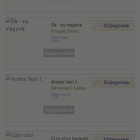
Ők - én vagyok
Előjegyzem
Popper Péter
Saxum Kiadó
,
2014
Fűzött kemény papírkötés
,
299
oldal
Előjegyezhető
Arany lant I.
Előjegyzem
Devecseri Gábor
...
Magyar Helikon
,
1979
Vászon
,
476
oldal
Devecseri Gábor művei sorozat
Előjegyezhető
Cini-cini hegedű
Előjegyzem