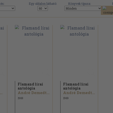
és:
Egy oldalon látható:
Könyvek típusa:
Flamand lírai
Flamand lírai
antológia
antológia
arel Jonckheere...
André Demedts...
André Demedts...
1969
1969