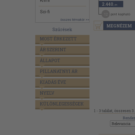
Krimi
2.440
,-Ft
Sci-fi
12
pont kapható
összes témakör >>
MEGNÉZEM
Szűrések
MOST ÉRKEZETT
ÁR SZERINT
ÁLLAPOT
PILLANATNYI ÁR
KIADÁS ÉVE
NYELV
KÜLÖNLEGESSÉGEK
1 - 3 találat, összesen 3.
Rendez