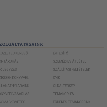
ZOLGÁLTATÁSAINK
ÉSZLETES KERESŐ
ÉRTESÍTŐ
ONTÁRUHÁZ
SZEMÉLYES ÁTVÉTEL
LŐJEGYZÉS
SZÁLLÍTÁSI FELTÉTELEK
IZESSEN KÖNYVVEL!
GYIK
ILLANATNYI ÁRAINK
OLDALTÉRKÉP
ÖNYVFELVÁSÁRLÁS
TÉMAKÖRI FA
SOMAGKÖVETÉS
ÉRDEKES TÉMAKÖREINK