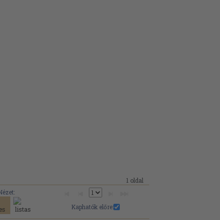
1 oldal
Nézet:
Kaphatók előre: