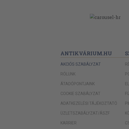
ANTIKVÁRIUM.HU
S
AKCIÓS SZABÁLYZAT
R
RÓLUNK
P
ÁTADÓPONTJAINK
E
COOKIE SZABÁLYZAT
F
ADATKEZELÉSI TÁJÉKOZTATÓ
P
ÜZLETSZABÁLYZAT/ÁSZF
K
KARRIER
C