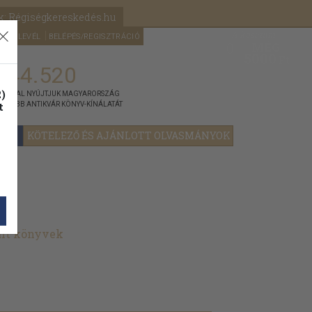
k: Régiségkereskedés.hu
A kosaram
HÍRLEVÉL
BELÉPÉS/REGISZTRÁCIÓ
MÉG
0
5000
Ft
144.520
)
ÁNNYAL NYÚJTJUK MAGYARORSZÁG
t
GYOBB ANTIKVÁR KÖNYV-KÍNÁLATÁT
YOK
KÖTELEZŐ ÉS AJÁNLOTT OLVASMÁNYOK
ált könyvek