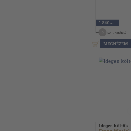
1.840
,-Ft
9
pont kapható
MEGNÉZEM
Idegen költők
Franz Werfel.