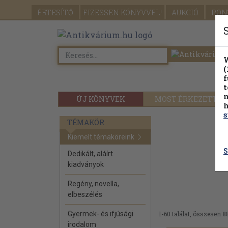
ÉRTESÍTŐ
FIZESSEN
KÖNYVVEL!
AUKCIÓ
PON
W
(
f
t
m
ÚJ KÖNYVEK
MOST ÉRKEZETT
h
s
TÉMAKÖR
Kiemelt témaköreink
S
Dedikált, aláírt
kiadványok
Regény, novella,
elbeszélés
Gyermek- és ifjúsági
1-60 találat, összesen 8
irodalom