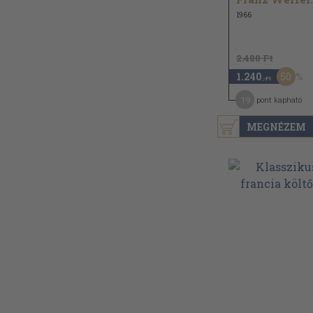
1966
2.480 Ft
50
1.240
,-Ft
19
pont kapható
MEGNÉZEM