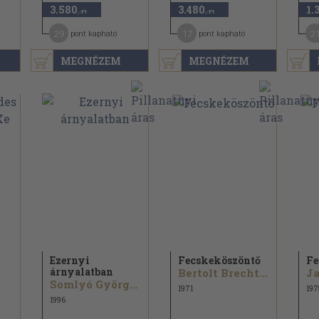
3.580
3.480
1.
,-Ft
,-Ft
29
17
2
pont kapható
pont kapható
MEGNÉZEM
MEGNÉZEM
Ezernyi
Fecskeköszöntő
Fe
árnyalatban
Bertolt Brecht...
Ja
Somlyó György...
1971
197
1996