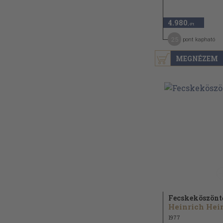
4.980
,-Ft
25
pont kapható
MEGNÉZEM
Fecskeköszönt
1977