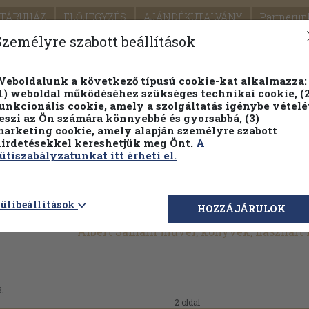
TÁRUHÁZ
ELŐJEGYZÉS
AJÁNDÉKUTALVÁNY
Partnerün
SZÁLLÍTÁS
SEGÍTSÉG
Személyre szabott beállítások
1.
Részletes kereső
Témaköri fa
eboldalunk a következő típusú cookie-kat alkalmazza:
1) weboldal működéséhez szükséges technikai cookie, (2
KIADV
unkcionális cookie, amely a szolgáltatás igénybe vételé
LEGNA
eszi az Ön számára könnyebbé és gyorsabbá, (3)
arketing cookie, amely alapján személyre szabott
PILLANATNYI ÁRAINK
FENNTARTHATÓ OLVASMÁN
irdetésekkel kereshetjük meg Önt.
A
ütiszabályzatunkat itt érheti el.
ütibeállítások
HOZZÁJÁRULOK
Albert Samain művei, könyvek, használt
8.
2 oldal