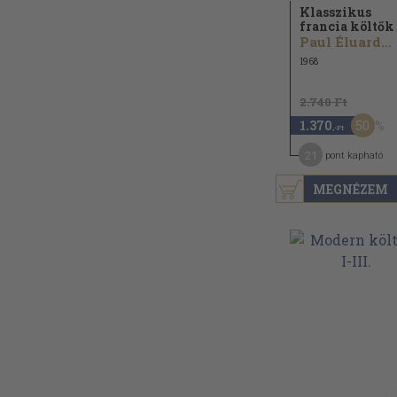
Klasszikus
francia költők
Paul Éluard...
1968
2.740 Ft
50
1.370
,-Ft
21
pont kapható
MEGNÉZEM