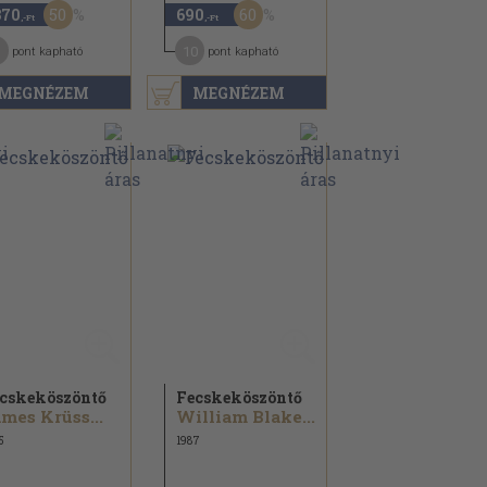
50
60
370
690
,-Ft
,-Ft
1
10
pont kapható
pont kapható
MEGNÉZEM
MEGNÉZEM
cskeköszöntő
Fecskeköszöntő
mes Krüss...
William Blake...
5
1987