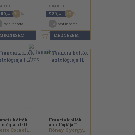
840 Ft
1.840 Ft
30
50
280
920
,-Ft
,-Ft
2
14
pont kapható
pont kapható
MEGNÉZEM
MEGNÉZEM
ancia költők
Francia költők
tológiája I-II.
antológiája II.
Pierre Corneille...
Rónay György...