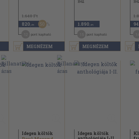
1962
196
1.640 Ft
1.
50
820
1.890
94
,-Ft
,-Ft
12
15
1
pont kapható
pont kapható
MEGNÉZEM
MEGNÉZEM
Idegen költők
Idegen költők
Kl
anthológiája I-II.
fr
..
Paul Morand...