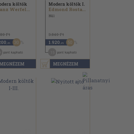
dern költők
Modern költők I.
anz Werfel...
Edmond Rostand...
1921
580 Ft
3.840 Ft
30
50
200
1.920
,-Ft
,-Ft
9
15
pont kapható
pont kapható
MEGNÉZEM
MEGNÉZEM