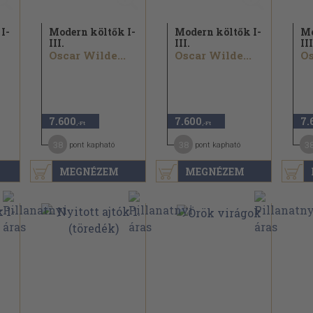
I-
Modern költők I-
Modern költők I-
Mo
III.
III.
III
Oscar Wilde...
Oscar Wilde...
Os
7.600
7.600
7.
,-Ft
,-Ft
38
38
3
pont kapható
pont kapható
MEGNÉZEM
MEGNÉZEM