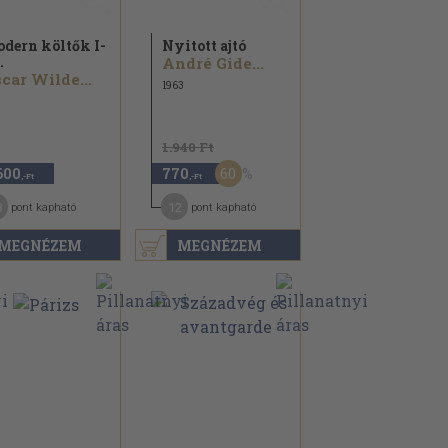
dern költők I-
Nyitott ajtó
.
André Gide...
car Wilde...
1963
1.940 Ft
60
600
770
,-Ft
,-Ft
8
12
pont kapható
pont kapható
MEGNÉZEM
MEGNÉZEM