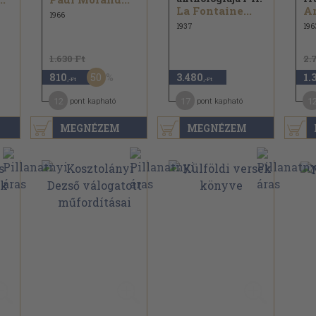
La Fontaine...
1966
1937
196
1.630 Ft
2.
50
810
3.480
1.
,-Ft
,-Ft
12
17
1
pont kapható
pont kapható
MEGNÉZEM
MEGNÉZEM