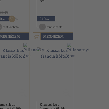
2
1962
890 Ft
50
0
940
,-Ft
,-Ft
4
5
pont kapható
pont kapható
MEGNÉZEM
MEGNÉZEM
asszikus
Klasszikus
ancia költők
francia költők