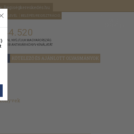
k: Régiségkereskedés.hu
A kosaram
HÍRLEVÉL
BELÉPÉS/REGISZTRÁCIÓ
MÉG
0
5000
Ft
144.520
)
ÁNNYAL NYÚJTJUK MAGYARORSZÁG
t
GYOBB ANTIKVÁR KÖNYV-KÍNÁLATÁT
YOK
KÖTELEZŐ ÉS AJÁNLOTT OLVASMÁNYOK
 könyvek