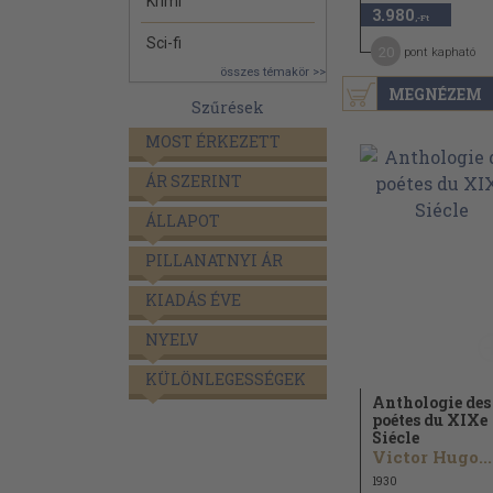
Krimi
3.980
,-Ft
Sci-fi
20
pont kapható
összes témakör >>
MEGNÉZEM
Szűrések
MOST ÉRKEZETT
ÁR SZERINT
ÁLLAPOT
PILLANATNYI ÁR
KIADÁS ÉVE
NYELV
KÜLÖNLEGESSÉGEK
Anthologie des
poétes du XIXe
Siécle
Victor Hugo...
1930