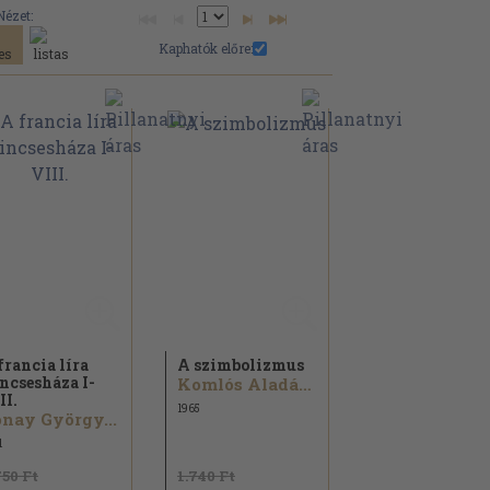
Nézet:
Kaphatók előre:
francia líra
A szimbolizmus
ncsesháza I-
Komlós Aladár...
II.
1965
nay György...
1
750 Ft
1.740 Ft