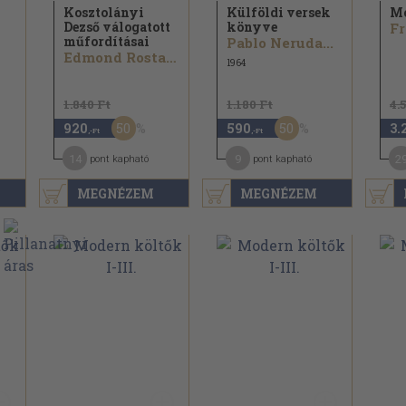
Kosztolányi
Külföldi versek
Mo
Dezső válogatott
könyve
Fr
műfordításai
Pablo Neruda...
Edmond Rostand...
1964
1.840 Ft
1.180 Ft
4.
50
50
920
590
3.
,-Ft
,-Ft
14
9
2
pont kapható
pont kapható
MEGNÉZEM
MEGNÉZEM