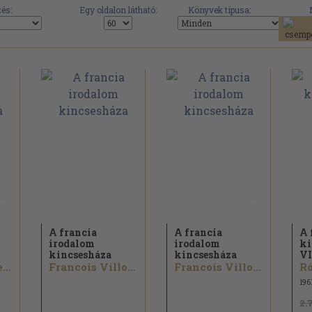
és:
Egy oldalon látható:
Könyvek típusa:
A francia
A francia
A 
irodalom
irodalom
ki
kincsesháza
kincsesháza
VI
Keresztury Dezső...
Francois Villon...
Francois Villon...
Ró
196
2.