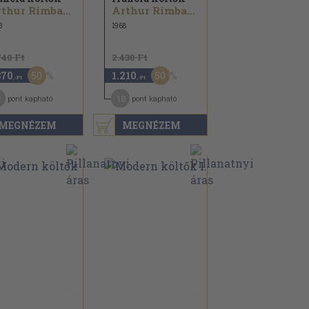
Arthur Rimbaud...
Arthur Rimbaud...
3
1968
740 Ft
2.430 Ft
50
50
370
1.210
,-Ft
,-Ft
2
18
pont kapható
pont kapható
MEGNÉZEM
MEGNÉZEM