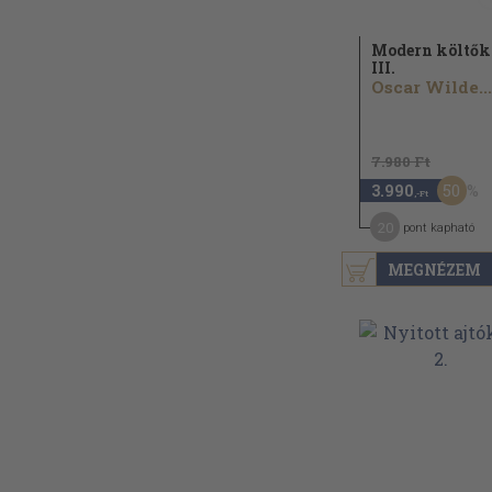
Modern költők 
III.
Oscar Wilde...
7.980 Ft
50
3.990
,-Ft
20
pont kapható
MEGNÉZEM