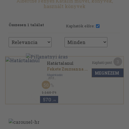
Albertné Fényes Katalin művei, könyvek,
használt könyvek
Összesen 1 találat
Kaphatók előre:
3
Kapható pont:
Határtalanul
Fekete Zsuzsanna
...
MEGNÉZEM
Magánkiadás
,
2013
Ragasztott papírkötés
,
148
oldal
50
A Nyírségi Gondolat könyvtára sorozat
1.140 Ft
570
,-Ft