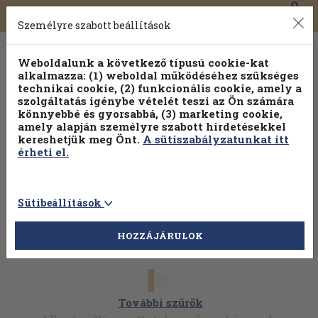
0
Toggle
Főmenü
Könyveink
navigation
Személyre szabott beállítások
Weboldalunk a következő típusú cookie-kat
alkalmazza: (1) weboldal működéséhez szükséges
technikai cookie, (2) funkcionális cookie, amely a
szolgáltatás igénybe vételét teszi az Ön számára
könnyebbé és gyorsabbá, (3) marketing cookie,
amely alapján személyre szabott hirdetésekkel
kereshetjük meg Önt.
A sütiszabályzatunkat itt
érheti el.
Sütibeállítások
HOZZÁJÁRULOK
További szűrők