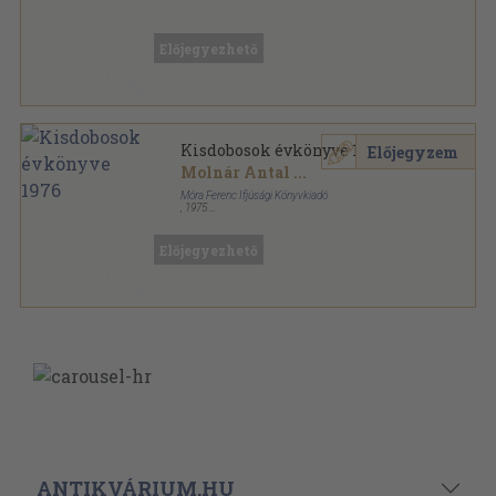
Vegyes
,
262365
oldal
Előjegyezhető
Kisdobosok évkönyve 1976
Előjegyzem
Molnár Antal
...
Móra Ferenc Ifjúsági Könyvkiadó
,
1975
Fűzött kemény papírkötés
,
283
oldal
Kisdobosok évkönyve sorozat
Előjegyezhető
ANTIKVÁRIUM.HU