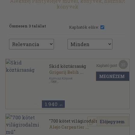
Alekszej Pantyelejev művei, könyvek, használt
könyvek
Összesen 3 találat
Kaphatók előre:
10
Kapható pont:
Skid köztársaság
Grigorij Belih
...
MEGNÉZEM
Kozmosz Könyvek
,
1968
Félvászon
,
413
oldal
1.940
,-Ft
"700 kötet világirodalmi mű"
Előjegyzem
Alejo Carpentier
...