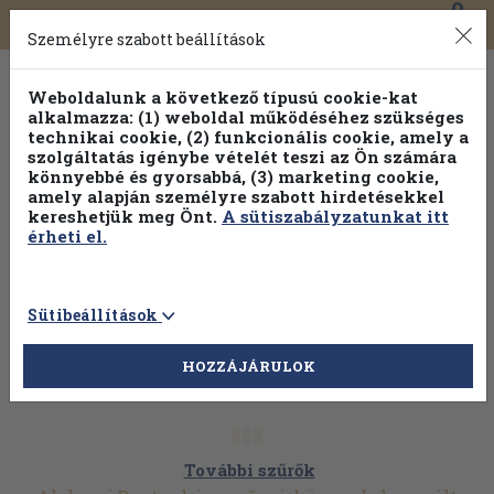
0
Toggle
Főmenü
Könyveink
navigation
Személyre szabott beállítások
Weboldalunk a következő típusú cookie-kat
alkalmazza: (1) weboldal működéséhez szükséges
technikai cookie, (2) funkcionális cookie, amely a
szolgáltatás igénybe vételét teszi az Ön számára
könnyebbé és gyorsabbá, (3) marketing cookie,
Válogasson több mint 30 000 kötet közül
amely alapján személyre szabott hirdetésekkel
Hobbi témakörökben
20% kedvezménnyel!
kereshetjük meg Önt.
A sütiszabályzatunkat itt
érheti el.
Sütibeállítások
HOZZÁJÁRULOK
További szűrők