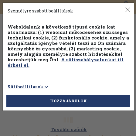
0
Toggle
Főmenü
Könyveink
navigation
Személyre szabott beállítások
Weboldalunk a következő típusú cookie-kat
alkalmazza: (1) weboldal működéséhez szükséges
technikai cookie, (2) funkcionális cookie, amely a
szolgáltatás igénybe vételét teszi az Ön számára
könnyebbé és gyorsabbá, (3) marketing cookie,
amely alapján személyre szabott hirdetésekkel
kereshetjük meg Önt.
A sütiszabályzatunkat itt
érheti el.
Sütibeállítások
HOZZÁJÁRULOK
További szűrők