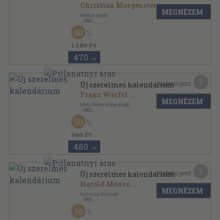
Christian Morgenstern
...
MEGNÉZEM
Helikon Kiadó
,
1990
Fűzött keménykötés
,
110
oldal
60
1.180 Ft
470
,-Ft
7
Kapható pont:
Új szerelmes kalendárium
Franz Werfel
...
MEGNÉZEM
Móra Ferenc Könyvkiadó
,
1963
Vászon
,
448
oldal
50
960 Ft
480
,-Ft
7
Kapható pont:
Új szerelmes kalendárium
Harold Monro
...
MEGNÉZEM
Kozmosz Könyvek
,
1965
Vászon
,
448
oldal
50