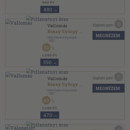
960 Ft
480
,-Ft
9
Kapható pont:
Vallomás
Rónay György
...
MEGNÉZEM
Móra Ferenc Könyvkiadó
,
1957
Vászon
,
282
oldal
50
1.180 Ft
590
,-Ft
7
Kapható pont:
Vallomás
Rónay György
...
MEGNÉZEM
Móra Ferenc Könyvkiadó
,
1957
Vászon
,
302
oldal
60
1.180 Ft
470
,-Ft
11