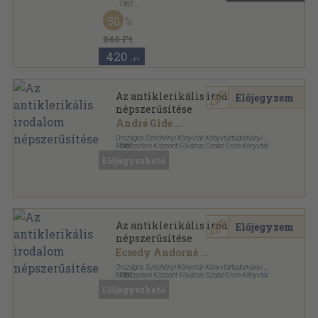
,
1962
Tűzött kötés
,
63
oldal
50
Világosság sorozat
840 Ft
420
,-Ft
Az antiklerikális irodalom
Előjegyzem
népszerűsítése
André Gide
...
Országos Széchényi Könyvtár Könyvtártudományi és
Módszertani Központ-Fővárosi Szabó Ervin Könyvtár
,
1961
Fűzött papírkötés
,
151
oldal
Előjegyezhető
Az antiklerikális irodalom
Előjegyzem
népszerűsítése
Ecsedy Andorné
...
Országos Széchényi Könyvtár Könyvtártudományi és
Módszertani Központ-Fővárosi Szabó Ervin Könyvtár
,
1961
Könyvkötői kötés
,
151
oldal
Előjegyezhető