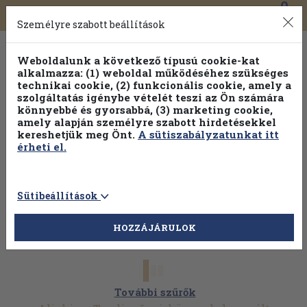
0
Toggle
Főmenü
Könyveink
navigation
Személyre szabott beállítások
Weboldalunk a következő típusú cookie-kat
alkalmazza: (1) weboldal működéséhez szükséges
technikai cookie, (2) funkcionális cookie, amely a
szolgáltatás igénybe vételét teszi az Ön számára
könnyebbé és gyorsabbá, (3) marketing cookie,
amely alapján személyre szabott hirdetésekkel
kereshetjük meg Önt.
A sütiszabályzatunkat itt
érheti el.
Sütibeállítások
HOZZÁJÁRULOK
További szűrők