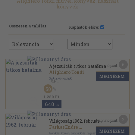
Alighiero Tondi művei, könyvek, használt
könyvek
Összesen 4 találat
Kaphatók előre:
6
Kapható pont:
A jezsuiták titkos hatalma
Alighiero Tondi
MEGNÉZEM
Szikra Könyvkiadó
,
1954
Ragasztott papírkötés
,
87
oldal
50
1.280 Ft
640
,-Ft
2
Kapható pont:
Világosság 1962. február
Farkas Endre
...
MEGNÉZEM
Gondolat Könyv-, Lapkiadó és Terjesztő Vállalat