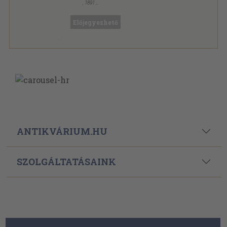
,
1891
Fűzött papírkötés
,
96
oldal
Előjegyezhető
ANTIKVÁRIUM.HU
SZOLGÁLTATÁSAINK