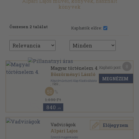
Alpári Lajos művei, könyvek, használt
könyvek
Összesen 2 találat
Kaphatók előre:
8
Kapható pont:
Magyar történelem 4.
Böszörményi László
MEGNÉZEM
Képzőművészeti Alap Kiadóvállalata
,
1969
Papírmappa
,
18
oldal
50
Arcképek sorozat
1.690 Ft
840
,-Ft
Vadvirágok
Előjegyzem
Alpári Lajos
Szerzői magánkiadás