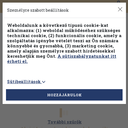
0
Toggle
Főmenü
Könyveink
navigation
Személyre szabott beállítások
Weboldalunk a következő típusú cookie-kat
alkalmazza: (1) weboldal működéséhez szükséges
technikai cookie, (2) funkcionális cookie, amely a
szolgáltatás igénybe vételét teszi az Ön számára
könnyebbé és gyorsabbá, (3) marketing cookie,
amely alapján személyre szabott hirdetésekkel
kereshetjük meg Önt.
A sütiszabályzatunkat itt
érheti el.
Sütibeállítások
HOZZÁJÁRULOK
További szűrők