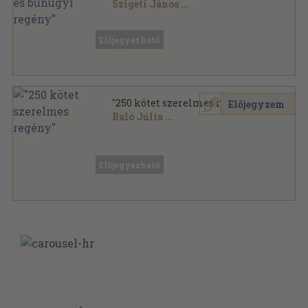
Szigeti János
...
Vegyes
,
75316
oldal
Előjegyezhető
"250 kötet szerelmes regény"
Előjegyzem
Baló Júlia
...
Vegyes
,
75037
oldal
Előjegyezhető