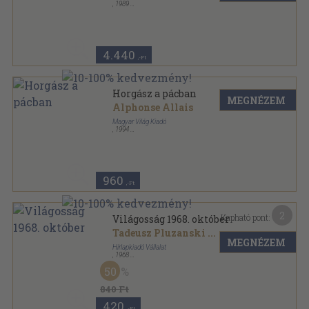
,
1989
Ragasztott papírkötés
,
1173
oldal
Bouquins sorozat
4.440
,-Ft
Horgász a pácban
MEGNÉZEM
Alphonse Allais
Magyar Világ Kiadó
,
1994
Ragasztott papírkötés
,
248
oldal
960
,-Ft
2
Kapható pont:
Világosság 1968. október
Tadeusz Pluzanski
...
MEGNÉZEM
Hírlapkiadó Vállalat
,
1968
Tűzött kötés
,
64
oldal
50
Világosság sorozat
840 Ft
420
,-Ft