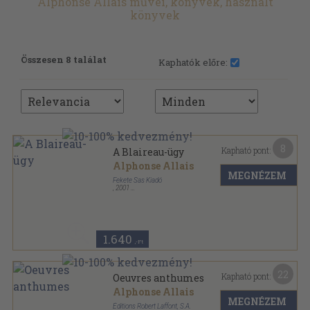
Alphonse Allais művei, könyvek, használt
könyvek
Összesen 8 találat
Kaphatók előre:
8
Kapható pont:
A Blaireau-ügy
Alphonse Allais
MEGNÉZEM
Fekete Sas Kiadó
,
2001
Ragasztott papírkötés
,
247
oldal
Öregbetűs könyvek sorozat
1.640
,-Ft
22
Kapható pont:
Oeuvres anthumes
Alphonse Allais
MEGNÉZEM
Éditions Robert Laffont, S.A.