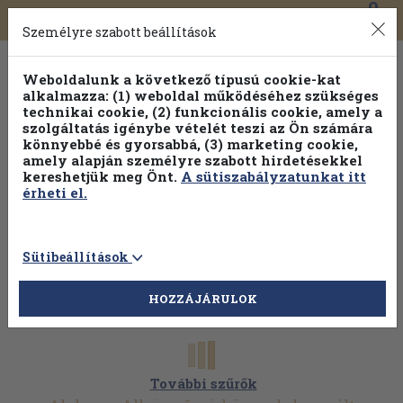
0
Toggle
Főmenü
Könyveink
navigation
Személyre szabott beállítások
Weboldalunk a következő típusú cookie-kat
alkalmazza: (1) weboldal működéséhez szükséges
technikai cookie, (2) funkcionális cookie, amely a
szolgáltatás igénybe vételét teszi az Ön számára
könnyebbé és gyorsabbá, (3) marketing cookie,
Válogasson több mint 1.000.000 kiadványunk közül
10-
amely alapján személyre szabott hirdetésekkel
100% kedvezménnyel!
kereshetjük meg Önt.
A sütiszabályzatunkat itt
érheti el.
Sütibeállítások
HOZZÁJÁRULOK
További szűrők