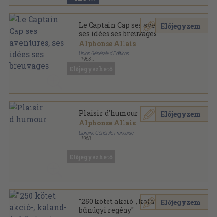
Le Captain Cap ses aventures,
Előjegyzem
ses idées ses breuvages
Alphonse Allais
Union Générale d'Éditions
,
1963
Ragasztott papírkötés
,
181
oldal
Előjegyezhető
Le monde en 10/18 sorozat
Plaisir d'humour
Előjegyzem
Alphonse Allais
Librairie Générale Francaise
,
1968
Ragasztott papírkötés
,
189
oldal
Le Livre de Poche sorozat
Előjegyezhető
"250 kötet akció-, kaland- és
Előjegyzem
bűnügyi regény"