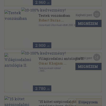
2.960
,-Ft
23
Kapható pont:
Testek vonzásában
Robert Burns
...
MEGNÉZEM
Glória Kiadó-Villon Kiadó-MMK 2000. Kft.
Fűzött kemény papírkötés
,
98
oldal
2.900
,-Ft
14
Kapható pont:
Világirodalmi antológia II.
Omar Khajjám
...
MEGNÉZEM
Tankönyvkiadó Vállalat
,
1955
Félvászon
,
927
oldal
2.780
,-Ft
"15 kötet szépirodalmi
Előjegyzem
antológia (vers, dráma,