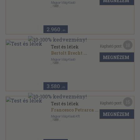
MEGNÉZEM
Magyar Világ Kiadó
,
1988
Ragasztott papírkötés
,
760
oldal
2.960
,-Ft
18
Kapható pont:
Test és lélek
Bertolt Brecht
...
MEGNÉZEM
Magyar Világ Kiadó
,
1988
Fűzött kemény papírkötés
,
760
oldal
3.580
,-Ft
15
Kapható pont:
Test és lélek
Francesco Petrarca
...
MEGNÉZEM
Magyar Világ Kiadó Kft.
,
1988
Könyvkötői vászonkötés
,
760
oldal