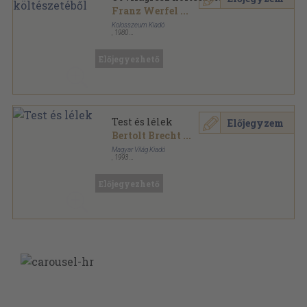
Franz Werfel
...
Kolosszeum Kiadó
,
1980
Fűzött papírkötés
,
229
oldal
Előjegyezhető
Test és lélek
Előjegyzem
Bertolt Brecht
...
Magyar Világ Kiadó
,
1993
Könyvkötői vászonkötés
,
760
oldal
Előjegyezhető