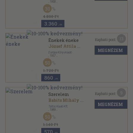
,
1958
Vászon
,
904
oldal
30
4.800 Ft
3.360
,-Ft
13
Kapható pont:
Énekek éneke
József Attila
...
MEGNÉZEM
Európa Könyvkiadó
,
1957
Vászon
,
653
oldal
50
1.720 Ft
860
,-Ft
9
Kapható pont:
Szerelem
Babits Mihály
...
MEGNÉZEM
Táltos Kiadó Kft.
,
1989
Bársony
,
42
oldal
50
1.140 Ft
570
,-Ft