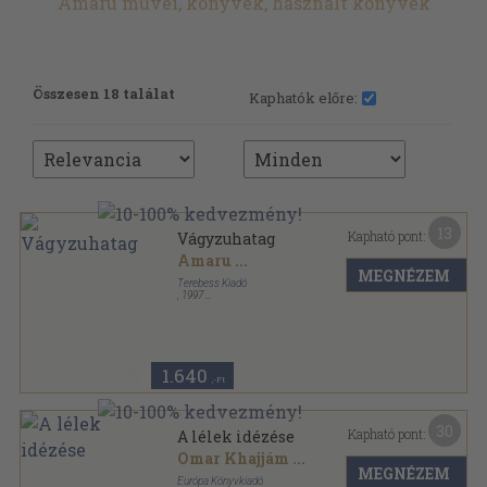
Amaru művei, könyvek, használt könyvek
Összesen 18 találat
Kaphatók előre:
13
Kapható pont:
Vágyzuhatag
Amaru
...
MEGNÉZEM
Terebess Kiadó
,
1997
Fűzött kemény papírkötés
,
83
oldal
Terebess Collection sorozat
1.640
,-Ft
30
Kapható pont:
A lélek idézése
Omar Khajjám
...
MEGNÉZEM
Európa Könyvkiadó