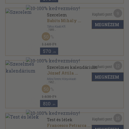
9
Kapható pont:
Szerelem
Babits Mihály
...
MEGNÉZEM
Táltos Kiadó Kft.
,
1989
Bársony
,
62
oldal
50
1.140 Ft
570
,-Ft
12
Kapható pont:
Szerelmes kalendárium
József Attila
...
MEGNÉZEM
Móra Ferenc Könyvkiadó
,
1962
Fűzött keménykötés
,
577
oldal
50
A világirodalom gyöngyszemei sorozat
1.630 Ft
810
,-Ft
15
Kapható pont:
Test és lélek
Francesco Petrarca
...