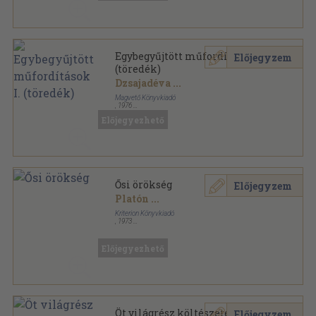
Egybegyűjtött műfordítások I.
Előjegyzem
(töredék)
Dzsajadéva
...
Magvető Könyvkiadó
,
1976
Vászon
,
926
oldal
Előjegyezhető
Ősi örökség
Előjegyzem
Platón
...
Kriterion Könyvkiadó
,
1973
Vászon
,
437
oldal
Előjegyezhető
Öt világrész költészetéből
Előjegyzem