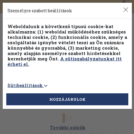
0
Toggle
Főmenü
Könyveink
navigation
Személyre szabott beállítások
Weboldalunk a következő típusú cookie-kat
alkalmazza: (1) weboldal működéséhez szükséges
technikai cookie, (2) funkcionális cookie, amely a
szolgáltatás igénybe vételét teszi az Ön számára
könnyebbé és gyorsabbá, (3) marketing cookie,
Válogasson több mint 1.000.000 kiadványunk közül
10-
amely alapján személyre szabott hirdetésekkel
100% kedvezménnyel!
kereshetjük meg Önt.
A sütiszabályzatunkat itt
érheti el.
Sütibeállítások
HOZZÁJÁRULOK
További szűrők