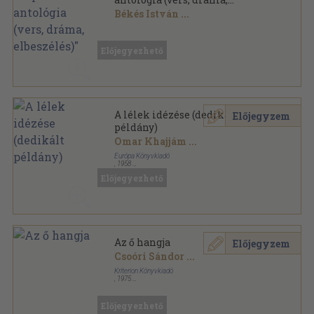
elbeszélés)"
Békés István
...
Vegyes
,
7558
oldal
Előjegyezhető
A lélek idézése (dedikált
Előjegyzem
példány)
Omar Khajjám
...
Európa Könyvkiadó
,
1958
Vászon
,
904
oldal
Előjegyezhető
Az ő hangja
Előjegyzem
Csoóri Sándor
...
Kriterion Könyvkiadó
,
1975
Fűzött kemény papírkötés
,
238
oldal
Előjegyezhető