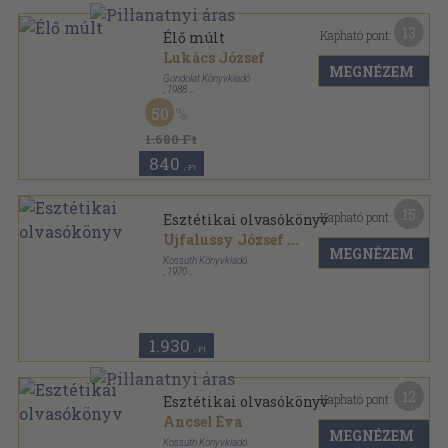
13
Kapható pont:
Élő múlt
Lukács József
MEGNÉZEM
Gondolat Könyvkiadó
,
1988
Fűzött kemény papírkötés
,
369
oldal
50
1.680 Ft
840
,-Ft
15
Kapható pont:
Esztétikai olvasókönyv
Ujfalussy József
...
MEGNÉZEM
Kossuth Könyvkiadó
,
1970
Fűzött kemény papírkötés
,
604
oldal
1.930
,-Ft
12
Kapható pont:
Esztétikai olvasókönyv
Ancsel Éva
MEGNÉZEM
Kossuth Könyvkiadó