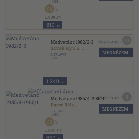
,
1965
Félvászon
,
780
oldal
50
1.630 Ft
810
,-Ft
10
Kapható pont:
Medvetánc 1982/2-3
Szvák Gyula
...
MEGNÉZEM
ELTE-MKKE
,
1982
Ragasztott papírkötés
,
325
oldal
Medvetánc sorozat
1.240
,-Ft
8
Kapható pont:
Medvetánc 1985/4-1986/1.
Bacsó Béla
...
MEGNÉZEM
ELTE-MKKE
,
1986
Ragasztott papírkötés
,
325
oldal
30
Medvetánc sorozat
1.240 Ft
860
,-Ft