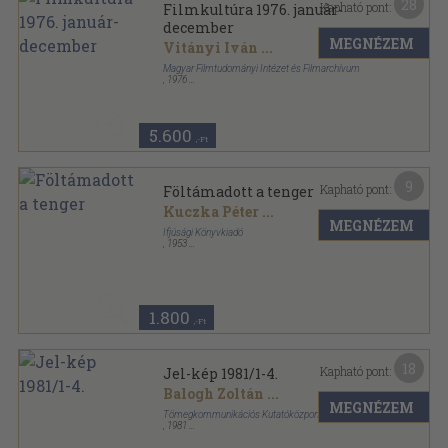
28
Kapható pont:
Filmkultúra 1976. január-
december
MEGNÉZEM
Vitányi Iván
...
Magyar Filmtudományi Intézet és Filmarchívum
,
1976
Ragasztott papírkötés
,
660
oldal
Filmkultúra sorozat
5.600
,-Ft
9
Kapható pont:
Föltámadott a tenger
Kuczka Péter
...
MEGNÉZEM
Ifjúsági Könyvkiadó
,
1953
Fűzött keménykötés
,
240
oldal
1.800
,-Ft
18
Kapható pont:
Jel-kép 1981/1-4.
Balogh Zoltán
...
MEGNÉZEM
Tömegkommunikációs Kutatóközpont
,
1981
Könyvkötői kötés
,
768
oldal
Jel-kép sorozat