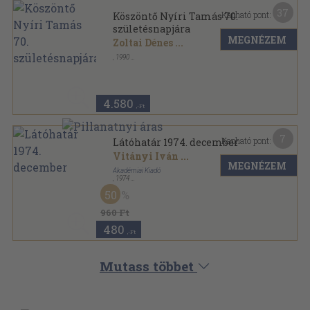
37
Kapható pont:
Köszöntő Nyíri Tamás 70.
születésnapjára
MEGNÉZEM
Zoltai Dénes
...
,
1990
Vászon
,
525
oldal
4.580
,-Ft
7
Kapható pont:
Látóhatár 1974. december
Vitányi Iván
...
MEGNÉZEM
Akadémiai Kiadó
,
1974
Ragasztott papírkötés
,
240
oldal
50
Látóhatár sorozat
960 Ft
480
,-Ft
Mutass többet