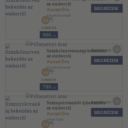
az emberről
MEGNÉZEM
Ancsel Éva
Kossuth Könyvkiadó
,
1987
50
Vászon
,
79
oldal
1.800 Ft
900
,-Ft
12
Kapható pont:
Százkilencvennégy bekezdés
az emberről
MEGNÉZEM
Ancsel Éva
Kossuth Könyvkiadó
,
1988
60
Ragasztott papírkötés
,
79
oldal
1.980 Ft
790
,-Ft
9
Kapható pont:
Száznyolcvankét új bekezdés
az emberről
MEGNÉZEM
Ancsel Éva
Interart Stúdió
,
1989
50
Ragasztott papírkötés
,
45
oldal