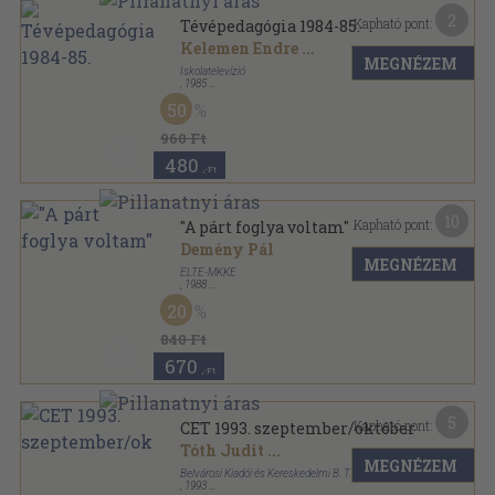
2
Kapható pont:
Tévépedagógia 1984-85.
Kelemen Endre
...
MEGNÉZEM
Iskolatelevízió
,
1985
Ragasztott papírkötés
,
475
oldal
50
Tévépedagógia sorozat
960 Ft
480
,-Ft
10
Kapható pont:
"A párt foglya voltam"
Demény Pál
MEGNÉZEM
ELTE-MKKE
,
1988
Ragasztott papírkötés
,
221
oldal
20
Medvetánc könyvek sorozat
840 Ft
670
,-Ft
5
Kapható pont:
CET 1993. szeptember/október
Tóth Judit
...
MEGNÉZEM
Belvárosi Kiadói és Kereskedelmi B. T.
,
1993