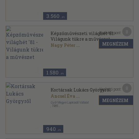
3.560
,-Ft
8
Kapható pont:
Képzőművészeti világhét '81 -
Világunk tükre a művészet
MEGNÉZEM
Nagy Péter
...
Ragasztott papírkötés
,
52
oldal
1.580
,-Ft
8
Kapható pont:
Kortársak Lukács Györgyről
Ancsel Éva
...
MEGNÉZEM
Győr Megyei Lapkiadó Vállalat
,
1985
Ragasztott papírkötés
,
69
oldal
Műhely-könyvek sorozat
940
,-Ft