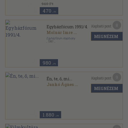
940 Ft
470
,-Ft
8
Kapható pont:
Egyházfórum 1991/4.
Molnár Imre
...
MEGNÉZEM
Egyházfórum Alapítvány
,
1991
Tűzött kötés
,
126
oldal
Egyházfórum sorozat
980
,-Ft
9
Kapható pont:
Én, te, ő, mi...
Jankó Ágnes
...
MEGNÉZEM
Ragasztott papírkötés
,
190
oldal
1.880
,-Ft