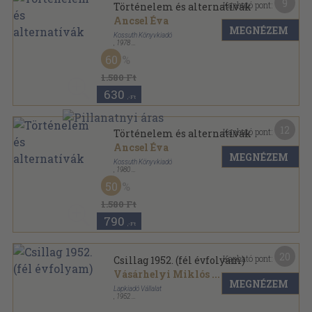
9
Kapható pont:
Történelem és alternatívák
Ancsel Éva
MEGNÉZEM
Kossuth Könyvkiadó
,
1978
Vászon
,
209
oldal
60
1.580 Ft
630
,-Ft
12
Kapható pont:
Történelem és alternatívák
Ancsel Éva
MEGNÉZEM
Kossuth Könyvkiadó
,
1980
Fűzött kemény papírkötés
,
209
oldal
50
1.580 Ft
790
,-Ft
20
Kapható pont:
Csillag 1952. (fél évfolyam)
Vásárhelyi Miklós
...
MEGNÉZEM
Lapkiadó Vállalat
,
1952
Könyvkötői kötés
,
765
oldal
Csillag sorozat