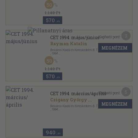
Ragasztott papírkötés
,
111
oldal
50
CET sorozat
1.140 Ft
570
,-Ft
3
Kapható pont:
CET 1994. május/június
Rayman Katalin
MEGNÉZEM
Belvárosi Kiadói és Kereskedelmi B. T.
,
1994
Ragasztott papírkötés
,
110
oldal
50
CET sorozat
1.140 Ft
570
,-Ft
5
Kapható pont:
CET 1994. március/április
Czigány György
...
MEGNÉZEM
Belvárosi Kiadói és Kereskedelmi B. T.
,
1994
Ragasztott papírkötés
,
110
oldal
CET sorozat
940
,-Ft