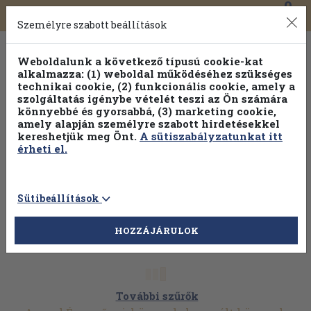
0
Toggle
Főmenü
Könyveink
navigation
Személyre szabott beállítások
Weboldalunk a következő típusú cookie-kat
alkalmazza: (1) weboldal működéséhez szükséges
technikai cookie, (2) funkcionális cookie, amely a
szolgáltatás igénybe vételét teszi az Ön számára
könnyebbé és gyorsabbá, (3) marketing cookie,
amely alapján személyre szabott hirdetésekkel
kereshetjük meg Önt.
A sütiszabályzatunkat itt
érheti el.
Sütibeállítások
HOZZÁJÁRULOK
További szűrők