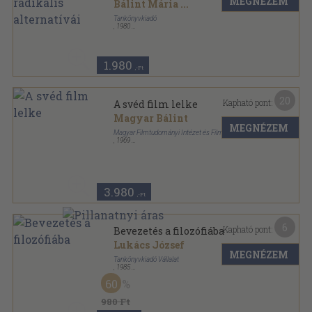
MEGNÉZEM
Bálint Mária
...
Tankönyvkiadó
,
1980
Ragasztott papírkötés
,
155
oldal
1.980
,-Ft
20
Kapható pont:
A svéd film lelke
Magyar Bálint
MEGNÉZEM
Magyar Filmtudományi Intézet és Filmarchívum
,
1969
Könyvkötői papírkötés
,
279
oldal
Filmművészeti könyvtár sorozat
3.980
,-Ft
6
Kapható pont:
Bevezetés a filozófiába
Lukács József
MEGNÉZEM
Tankönyvkiadó Vállalat
,
1985
Ragasztott papírkötés
,
474
oldal
60
980 Ft