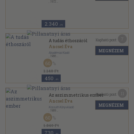
,
1972
Ragasztott papírkötés
,
178
oldal
2.340
,-Ft
7
Kapható pont:
A tudás éthoszáról
Ancsel Éva
MEGNÉZEM
Akadémiai Kiadó
,
1986
Ragasztott papírkötés
,
28
oldal
60
Értekezések-Emlékezések sorozat
1.140 Ft
450
,-Ft
11
Kapható pont:
Az aszimmetrikus ember
Ancsel Éva
MEGNÉZEM
Kossuth Könyvkiadó
,
1989
Fűzött kemény papírkötés
,
153
oldal
60
1.840 Ft
730
,-Ft