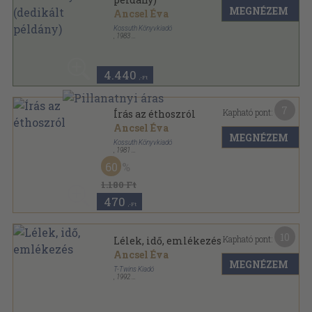
MEGNÉZEM
Ancsel Éva
Kossuth Könyvkiadó
,
1983
Vászon
,
416
oldal
4.440
,-Ft
7
Kapható pont:
Írás az éthoszról
Ancsel Éva
MEGNÉZEM
Kossuth Könyvkiadó
,
1981
Ragasztott kemény papírkötés
,
102
oldal
60
1.180 Ft
470
,-Ft
10
Kapható pont:
Lélek, idő, emlékezés
Ancsel Éva
MEGNÉZEM
T-Twins Kiadó
,
1992
Ragasztott papírkötés
,
101
oldal