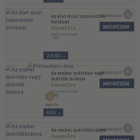
21
Kapható pont:
Az élet mint ismeretlen
történet
MEGNÉZEM
Ancsel Éva
Atlantisz Könyvkiadó
,
1995
Fűzött kemény papírkötés
,
109
oldal
Kísértések sorozat
2.640
,-Ft
6
Kapható pont:
Az ember mértéke vagy
mérték-hiánya
MEGNÉZEM
Ancsel Éva
Kossuth Könyvkiadó
,
1992
30
Ragasztott papírkötés
,
99
oldal
940 Ft
650
,-Ft
8
Kapható pont:
Az ember mértékhiánya
Ancsel Éva