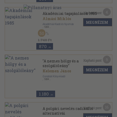
4
Kapható pont:
Akadémiai tagajánlások 1985
Almási Miklós
MEGNÉZEM
Akadémiai Kiadó és Nyomda
,
1984
Ragasztott papírkötés
,
140
oldal
50
Magyar Tudomány sorozat
1.740 Ft
870
,-Ft
9
Kapható pont:
"A nemes hölgy és a
szolgálóleány"
MEGNÉZEM
Kelemen János
Gondolat Könyvkiadó
,
1984
Ragasztott papírkötés
,
398
oldal
1.180
,-Ft
16
Kapható pont:
A polgári nevelés radikális
alternatívái