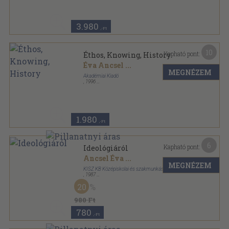
3.980
,-Ft
10
Kapható pont:
Éthos, Knowing, History
Éva Ancsel
...
MEGNÉZEM
Akadémiai Kiadó
,
1996
Ragasztott papírkötés
,
256
oldal
1.980
,-Ft
6
Kapható pont:
Ideológiáról
Ancsel Éva
...
MEGNÉZEM
KISZ KB Középiskolai és szakmunkástanuló tanácsa
,
1987
Ragasztott papírkötés
,
314
oldal
20
980 Ft
780
,-Ft