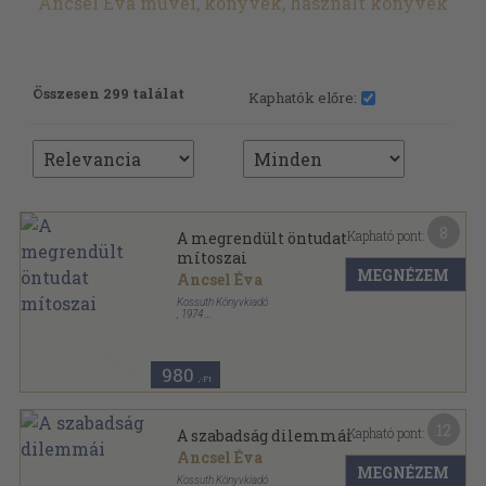
Ancsel Éva művei, könyvek, használt könyvek
Összesen 299 találat
Kaphatók előre:
8
Kapható pont:
A megrendült öntudat
mítoszai
MEGNÉZEM
Ancsel Éva
Kossuth Könyvkiadó
,
1974
Fűzött kemény papírkötés
,
235
oldal
980
,-Ft
12
Kapható pont:
A szabadság dilemmái
Ancsel Éva
MEGNÉZEM
Kossuth Könyvkiadó