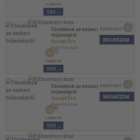
1.180 Ft
590
,-Ft
15
Kapható pont:
Töredékek az emberi
teljességről
MEGNÉZEM
Ancsel Éva
Magvető Könyvkiadó
,
1976
50
Vászon
,
227
oldal
Elvek és utak sorozat
1.980 Ft
990
,-Ft
15
Kapható pont:
Töredékek az emberi
teljességről
MEGNÉZEM
Ancsel Éva
Magvető Könyvkiadó
,
1982
50
Vászon
,
273
oldal
Elvek és utak sorozat
1.980 Ft
990
,-Ft