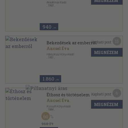
MEGNÉZEM
Akadémiai Kiadó
,
1993
Tűzött kötés
,
30
oldal
Értekezések-Emlékezések sorozat
940
,-Ft
15
Kapható pont:
Bekezdések az emberről
Ancsel Éva
MEGNÉZEM
Hibiszkusz Könyvkiadó
,
1991
Ragasztott papírkötés
,
118
oldal
1.860
,-Ft
6
Kapható pont:
Éthosz és történelem
Ancsel Éva
MEGNÉZEM
Kossuth Könyvkiadó
,
1984
Fűzött kemény papírkötés
,
134
oldal
60
960 Ft