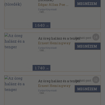
MEGNÉZEM
Edgar Allan Poe
...
Európa Könyvkiadó
,
1985
Vászon
,
1003
oldal
A világirodalom klasszikusai sorozat
1.640
,-Ft
14
Kapható pont:
Az öreg halász és a tenger
Ernest Hemingway
MEGNÉZEM
Európa Könyvkiadó
,
1996
Ragasztott papírkötés
,
283
oldal
Európa Diákkönyvtár sorozat
1.740
,-Ft
12
Kapható pont:
Az öreg halász és a tenger
Ernest Hemingway
MEGNÉZEM
Európa Könyvkiadó
,
1994
Ragasztott papírkötés
,
283
oldal
Európa Diákkönyvtár sorozat