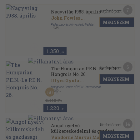
7
Kapható pont:
Nagyvilág 1988. április
John Fowles
...
MEGNÉZEM
Pallas Lap- és Könyvkiadó Vállalat
,
1988
Ragasztott papírkötés
,
158
oldal
Nagyvilág sorozat
1.350
,-Ft
6
Kapható pont:
The Hungarian P.E.N.-Le P.E.N.
Hongrois No. 26.
MEGNÉZEM
Illyés Gyula
...
Hungarian Centre of P.E.N. International
,
1985
50
Ragasztott papírkötés
,
127
oldal
The Hungarian P.E.N.-Le P.E.N. Hongrois sorozat
2.440 Ft
1.220
,-Ft
14
Kapható pont:
Angol nyelvű
külkereskedelmi és gazdasági
MEGNÉZEM
ismeretek
Vándorné Murvai Márta