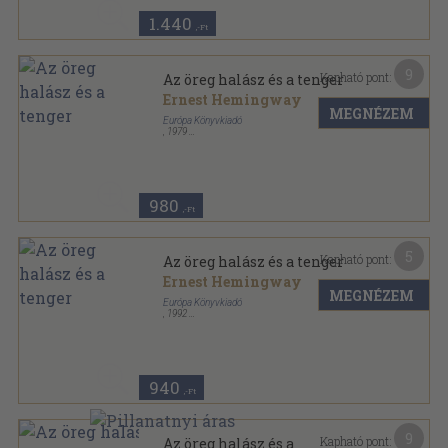
1.440
,-Ft
9
Kapható pont:
Az öreg halász és a tenger
Ernest Hemingway
MEGNÉZEM
Európa Könyvkiadó
,
1979
Ragasztott papírkötés
,
178
oldal
Európa Zsebkönyvek sorozat
980
,-Ft
5
Kapható pont:
Az öreg halász és a tenger
Ernest Hemingway
MEGNÉZEM
Európa Könyvkiadó
,
1992
Ragasztott papírkötés
,
283
oldal
Európa Diákkönyvtár sorozat
940
,-Ft
9
Kapható pont:
Az öreg halász és a