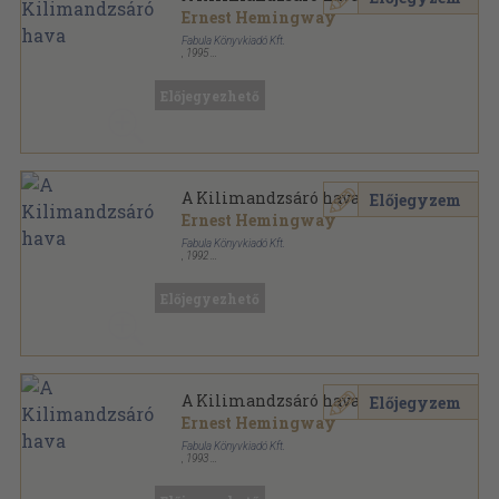
Ernest Hemingway
Fabula Könyvkiadó Kft.
,
1995
Fűzött kemény papírkötés
,
287
oldal
Előjegyezhető
A Kilimandzsáró hava
Előjegyzem
Ernest Hemingway
Fabula Könyvkiadó Kft.
,
1992
Fűzött kemény papírkötés
,
287
oldal
Előjegyezhető
A Kilimandzsáró hava
Előjegyzem
Ernest Hemingway
Fabula Könyvkiadó Kft.
,
1993
Fűzött kemény papírkötés
,
287
oldal