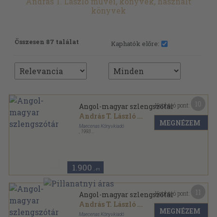
András T. László művei, könyvek, használt
könyvek
Összesen 87 találat
Kaphatók előre:
10
Kapható pont:
Angol-magyar szlengszótár
András T. László
...
MEGNÉZEM
Maecenas Könyvkiadó
,
1993
Fűzött kemény papírkötés
,
315
oldal
1.900
,-Ft
11
Kapható pont:
Angol-magyar szlengszótár
András T. László
...
MEGNÉZEM
Maecenas Könyvkiadó