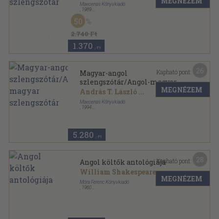
MEGNÉZEM
Maecenas Könyvkiadó
,
1989
Ragasztott papírkötés
,
391
oldal
50
2.740 Ft
1.370
,-Ft
26
Kapható pont:
Magyar-angol
szlengszótár/Angol-magyar
MEGNÉZEM
szlengszótár
András T. László
...
Maecenas Könyvkiadó
,
1994
Ragasztott papírkötés
,
708
oldal
5.280
,-Ft
28
Kapható pont:
Angol költők antológiája
William Shakespeare
...
MEGNÉZEM
Móra Ferenc Könyvkiadó
,
1960
Fűzött keménykötés
,
895
oldal
A világirodalom gyöngyszemei sorozat