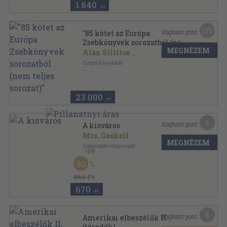
1.840
,-Ft
115
Kapható pont:
"85 kötet az Európa
Zsebkönyvek sorozatból (nem
MEGNÉZEM
teljes sorozat)"
Alan Sillitoe
...
Európa Könyvkiadó
Ragasztott papírkötés
,
23046
oldal
Európa Zsebkönyvek sorozat
23.000
,-Ft
6
Kapható pont:
A kisváros
Mrs. Gaskell
MEGNÉZEM
Szépirodalmi Könyvkiadó
,
1978
Ragasztott papírkötés
,
238
oldal
30
Olcsó könyvtár sorozat
960 Ft
670
,-Ft
8
Kapható pont:
Amerikai elbeszélők II.
(töredék)