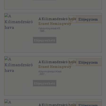
A Kilimandzsáró hava
Előjegyzem
Ernest Hemingway
Fabula Könyvkiadó Kft.
,
1995
Ragasztott papírkötés
,
287
oldal
Előjegyezhető
A Kilimandzsáró hava
Előjegyzem
Ernest Hemingway
Könyvmolyképző Kiadó
,
2007
Fűzött kemény papírkötés
,
256
oldal
Előjegyezhető
A Kilimandzsáró hava
Előjegyzem