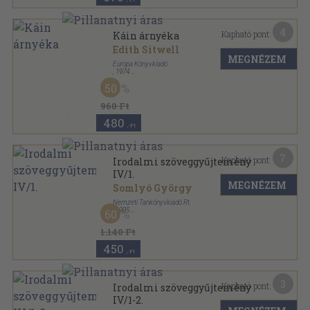
4
Kapható pont:
Káin árnyéka
Edith Sitwell
MEGNÉZEM
Európa Könyvkiadó
,
1974
Fűzött papírkötés
,
122
oldal
50
Napjaink költészete sorozat
960 Ft
480
,-Ft
7
Kapható pont:
Irodalmi szöveggyűjtemény
IV/1.
MEGNÉZEM
Somlyó György
Nemzeti Tankönyvkiadó Rt.
,
1995
60
Ragasztott papírkötés
,
299
oldal
1.140 Ft
450
,-Ft
3
Kapható pont:
Irodalmi szöveggyűjtemény
IV/1-2.