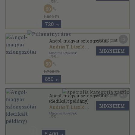
,
1994
Ragasztott papírkötés
,
317
oldal
60
1.800 Ft
720
,-Ft
13
Kapható pont:
Angol-magyar szlengszótár
András T. László
...
MEGNÉZEM
Maecenas Könyvkiadó
,
1991
Ragasztott papírkötés
,
315
oldal
50
1.700 Ft
850
,-Ft
27
Kapható pont:
Angol-magyar szlengszótár
(dedikált példány)
MEGNÉZEM
András T. László
...
Maecenas Könyvkiadó
,
1991
Ragasztott papírkötés
,
317
oldal
5.400
,-Ft