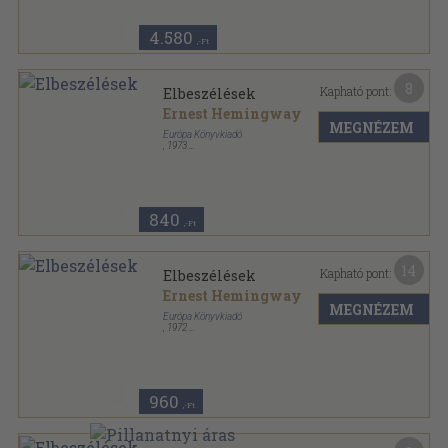
4.580
,-Ft
8
Kapható pont:
Elbeszélések
Ernest Hemingway
MEGNÉZEM
Európa Könyvkiadó
,
1973
Vászon
,
430
oldal
840
,-Ft
14
Kapható pont:
Elbeszélések
Ernest Hemingway
MEGNÉZEM
Európa Könyvkiadó
,
1972
Vászon
,
435
oldal
A világirodalom remekei sorozat
960
,-Ft