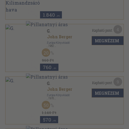
Varrott keménykötés
,
72
oldal
1.840
,-Ft
4
Kapható pont:
G.
John Berger
MEGNÉZEM
Európa Könyvkiadó
,
1982
Könyvkötői kötés
,
371
oldal
20
Európa Zsebkönyvek sorozat
960 Ft
760
,-Ft
9
Kapható pont:
G.
John Berger
MEGNÉZEM
Európa Könyvkiadó
,
1976
Fűzött keménykötés
,
387
oldal
50
1.140 Ft
570
,-Ft