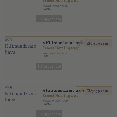
Ernest Hemingway
Könyvmolyképző Kiadó
,
2008
Fűzött kemény papírkötés
,
862
oldal
Előjegyezhető
A Kilimandzsáró hava
Előjegyzem
Ernest Hemingway
Interpopulart Könyvkiadó
,
1996
Tűzött kötés
,
107
oldal
Populart füzetek sorozat
Előjegyezhető
A Kilimandzsáró hava
Előjegyzem
Ernest Hemingway
Könyvmolyképző Kiadó
,
2008
Fűzött kemény papírkötés
,
256
oldal
Előjegyezhető