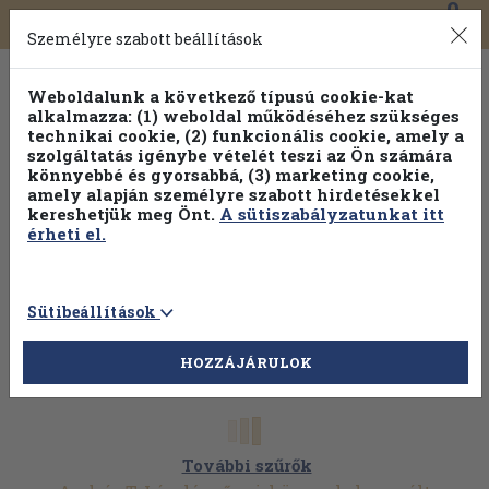
0
Toggle
Főmenü
Könyveink
navigation
Személyre szabott beállítások
Weboldalunk a következő típusú cookie-kat
alkalmazza: (1) weboldal működéséhez szükséges
technikai cookie, (2) funkcionális cookie, amely a
szolgáltatás igénybe vételét teszi az Ön számára
könnyebbé és gyorsabbá, (3) marketing cookie,
amely alapján személyre szabott hirdetésekkel
kereshetjük meg Önt.
A sütiszabályzatunkat itt
érheti el.
Sütibeállítások
HOZZÁJÁRULOK
További szűrők