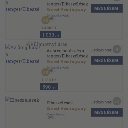
tenger/Elbeszélések
MEGNÉZEM
Ernest Hemingway
Európa Könyvkiadó
,
1985
30
Ragasztott papírkötés
,
254
oldal
Európa Zsebkönyvek sorozat
1.480 Ft
1.030
,-Ft
9
Kapható pont:
Az öreg halász és a
tenger/Elbeszélések
MEGNÉZEM
Ernest Hemingway
Európa Könyvkiadó
,
1983
50
Ragasztott papírkötés
,
257
oldal
Európa Zsebkönyvek sorozat
1.180 Ft
590
,-Ft
37
Kapható pont:
Elbeszélések
Ernest Hemingway
MEGNÉZEM
Magyar Helikon
,
1970
Nyl kötés
,
587
oldal
Ernest Hemingway művei sorozat