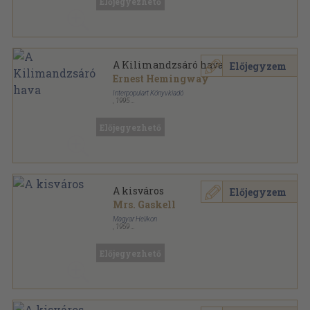
Előjegyezhető
A Kilimandzsáró hava
Előjegyzem
Ernest Hemingway
Interpopulart Könyvkiadó
,
1995
Tűzött kötés
,
107
oldal
Populart füzetek sorozat
Előjegyezhető
A kisváros
Előjegyzem
Mrs. Gaskell
Magyar Helikon
,
1959
Félbőr
,
250
oldal
Előjegyezhető