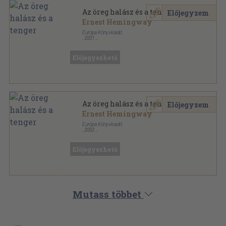
Az öreg halász és a tenger
Előjegyzem
Ernest Hemingway
Európa Könyvkiadó
,
2001
Ragasztott papírkötés
,
283
oldal
Európa Diákkönyvtár sorozat
Előjegyezhető
Az öreg halász és a tenger
Előjegyzem
Ernest Hemingway
Európa Könyvkiadó
,
2002
Ragasztott papírkötés
,
283
oldal
Európa Diákkönyvtár sorozat
Előjegyezhető
Mutass többet