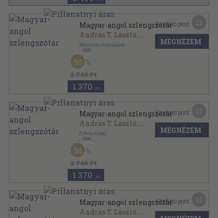
21
Kapható pont:
Magyar-angol szlengszótár
András T. László
...
MEGNÉZEM
Maecenas Könyvkiadó
,
1990
Ragasztott papírkötés
,
391
oldal
50
2.740 Ft
1.370
,-Ft
21
Kapható pont:
Magyar-angol szlengszótár
András T. László
...
MEGNÉZEM
Eötvös Kiadó
,
1994
Ragasztott papírkötés
,
391
oldal
50
2.740 Ft
1.370
,-Ft
21
Kapható pont:
Magyar-angol szlengszótár
András T. László
...