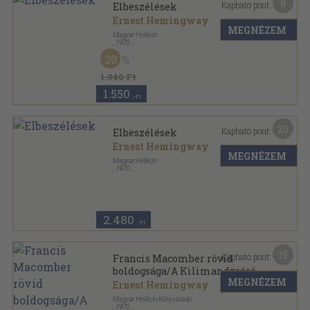
8
Kapható pont:
Elbeszélések
Ernest Hemingway
MEGNÉZEM
Magyar Helikon
,
1970
Könyvkötői kötés
,
587
oldal
20
Ernest Hemingway művei sorozat
1.940 Ft
1.550
,-Ft
20
Kapható pont:
Elbeszélések
Ernest Hemingway
MEGNÉZEM
Magyar Helikon
,
1970
Vászon
,
587
oldal
Ernest Hemingway művei sorozat
2.480
,-Ft
15
Kapható pont:
Francis Macomber rövid
boldogsága/A Kilimandzsáró
MEGNÉZEM
hava
Ernest Hemingway
Magyar Helikon Könyvkiadó
,
1970