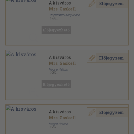
A kisváros
Előjegyzem
Mrs. Gaskell
Szépirodalmi Könyvkiadó
,
1978
Könyvkötői kötés
,
238
oldal
Olcsó könyvtár sorozat
Előjegyezhető
A kisváros
Előjegyzem
Mrs. Gaskell
Magyar Helikon
,
1959
Félbőr
,
250
oldal
Előjegyezhető
A kisváros
Előjegyzem
Mrs. Gaskell
Magyar Helikon
,
1959
Vászon
,
250
oldal