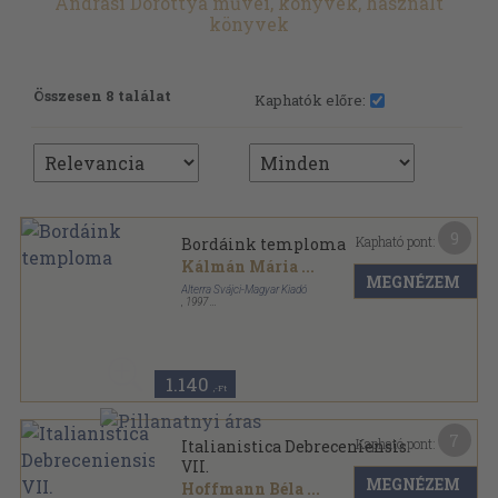
Andrási Dorottya művei, könyvek, használt
könyvek
Összesen 8 találat
Kaphatók előre:
9
Kapható pont:
Bordáink temploma
Kálmán Mária
...
MEGNÉZEM
Alterra Svájci-Magyar Kiadó
,
1997
Ragasztott papírkötés
,
73
oldal
Pályakezdő írók sorozat
1.140
,-Ft
7
Kapható pont:
Italianistica Debreceniensis
VII.
MEGNÉZEM
Hoffmann Béla
...