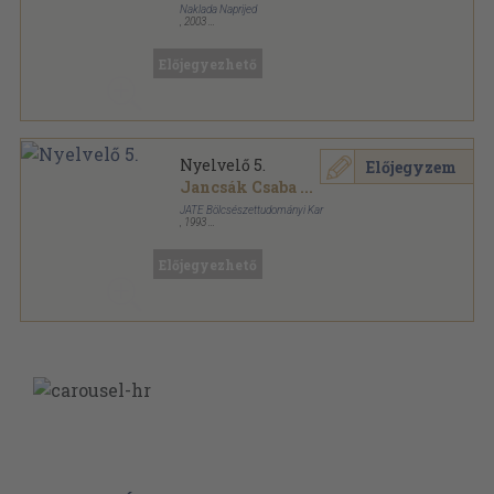
Naklada Naprijed
,
2003
Fűzött kemény papírkötés
,
387
oldal
Idegenforgalmi kalauz sorozat
Előjegyezhető
Nyelvelő 5.
Előjegyzem
Jancsák Csaba
...
JATE Bölcsészettudományi Kar
,
1993
Ragasztott papírkötés
,
134
oldal
Nyelvelő sorozat
Előjegyezhető