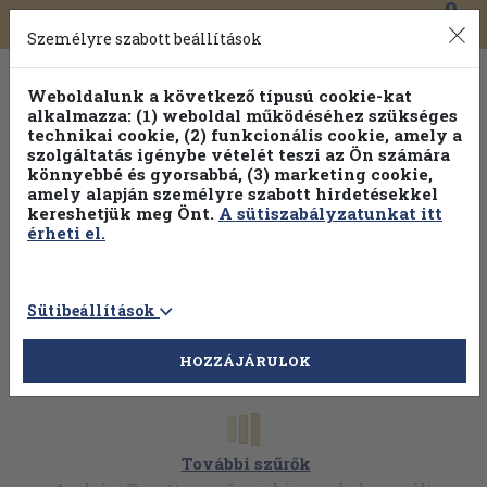
0
Toggle
Főmenü
Könyveink
navigation
Személyre szabott beállítások
Weboldalunk a következő típusú cookie-kat
alkalmazza: (1) weboldal működéséhez szükséges
technikai cookie, (2) funkcionális cookie, amely a
szolgáltatás igénybe vételét teszi az Ön számára
könnyebbé és gyorsabbá, (3) marketing cookie,
amely alapján személyre szabott hirdetésekkel
kereshetjük meg Önt.
A sütiszabályzatunkat itt
érheti el.
Sütibeállítások
HOZZÁJÁRULOK
További szűrők