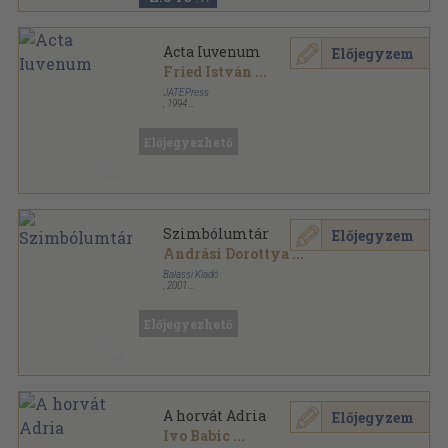
Acta Iuvenum
Előjegyzem
Fried István
...
JATEPress
,
1994
Ragasztott papírkötés
,
211
oldal
Előjegyezhető
Szimbólumtár
Előjegyzem
Andrási Dorottya
...
Balassi Kiadó
,
2001
Fűzött kemény papírkötés
,
550
oldal
Előjegyezhető
A horvát Adria
Előjegyzem
Ivo Babic
...