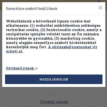
0
Toggle
Főmenü
Könyveink
navigation
Személyre szabott beállítások
Weboldalunk a következő típusú cookie-kat
alkalmazza: (1) weboldal működéséhez szükséges
technikai cookie, (2) funkcionális cookie, amely a
szolgáltatás igénybe vételét teszi az Ön számára
könnyebbé és gyorsabbá, (3) marketing cookie,
amely alapján személyre szabott hirdetésekkel
kereshetjük meg Önt.
A sütiszabályzatunkat itt
érheti el.
Sütibeállítások
HOZZÁJÁRULOK
További szűrők