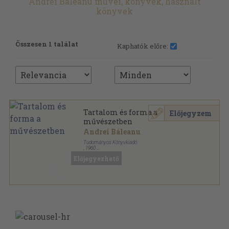
Andrei Báleanu művei, könyvek, használt
könyvek
Összesen 1 találat
Kaphatók előre:
Tartalom és forma a
Előjegyzem
művészetben
Andrei Báleanu
Tudományos Könyvkiadó
,
1960
Fűzött papírkötés
,
286
oldal
Előjegyezhető