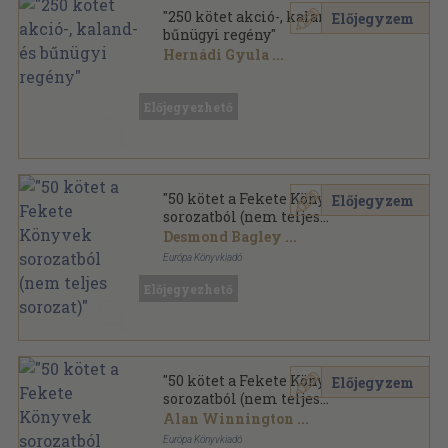
"250 kötet akció-, kaland- és
Előjegyzem
bűnügyi regény"
Hernádi Gyula
...
Vegyes
,
67957
oldal
Előjegyezhető
"50 kötet a Fekete Könyvek
Előjegyzem
sorozatból (nem teljes
sorozat)"
Desmond Bagley
...
Európa Könyvkiadó
Ragasztott papírkötés
,
12284
oldal
Előjegyezhető
Fekete Könyvek sorozat
"50 kötet a Fekete Könyvek
Előjegyzem
sorozatból (nem teljes
sorozat)"
Alan Winnington
...
Európa Könyvkiadó