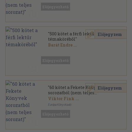
Ragasztott papírkötés
,
12480
oldal
Előjegyezhető
Fekete Könyvek sorozat
"500 kötet a férfi lektűr
Előjegyzem
témaköréből"
Barát Endre
...
Vegyes
,
130280
oldal
Előjegyezhető
"60 kötet a Fekete Könyvek
Előjegyzem
sorozatból (nem teljes
sorozat)"
Viktor Fink
...
Európa Könyvkiadó
Ragasztott papírkötés
,
15878
oldal
Előjegyezhető
Fekete Könyvek sorozat