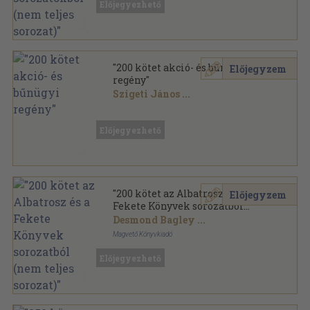
Előjegyezhető
"200 kötet akció- és bűnügyi
Előjegyzem
regény"
Szigeti János
...
Vegyes
,
51860
oldal
Előjegyezhető
"200 kötet az Albatrosz és a
Előjegyzem
Fekete Könyvek sorozatból
(nem teljes sorozat)"
Desmond Bagley
...
Magvető Könyvkiadó
Ragasztott papírkötés
,
55400
oldal
Előjegyezhető