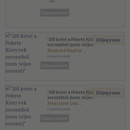
,
1984
Könyvkötői kötés
,
406
oldal
Fekete Könyvek sorozat
Előjegyezhető
"100 kötet a Fekete Könyvek
Előjegyzem
sorozatból (nem teljes
sorozat)"
Desmond Bagley
...
Európa Könyvkiadó
Ragasztott papírkötés
,
26141
oldal
Előjegyezhető
Fekete Könyvek sorozat
"100 kötet a Fekete Könyvek
Előjegyzem
sorozatból (nem teljes
sorozat)"
Stanislaw Lem
...
Európa Könyvkiadó
Ragasztott papírkötés
,
27556
oldal
Előjegyezhető
Fekete Könyvek sorozat