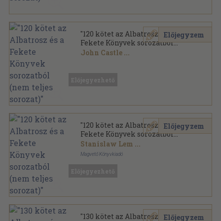
"120 kötet az Albatrosz és a
Előjegyzem
Fekete Könyvek sorozatból
(nem teljes sorozat)"
John Castle
...
Ragasztott papírkötés
,
32668
oldal
Előjegyezhető
"120 kötet az Albatrosz és a
Előjegyzem
Fekete Könyvek sorozatból
(nem teljes sorozat)"
Stanislaw Lem
...
Magvető Könyvkiadó
Ragasztott papírkötés
,
31067
oldal
Előjegyezhető
"130 kötet az Albatrosz és a
Előjegyzem