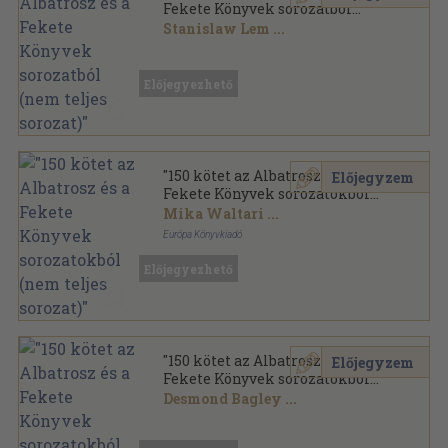
Fekete Könyvek sorozatból
(nem teljes sorozat)"
Stanislaw Lem
...
Ragasztott papírkötés
,
36100
oldal
Előjegyezhető
"150 kötet az Albatrosz és a
Előjegyzem
Fekete Könyvek sorozatokból
(nem teljes sorozat)"
Mika Waltari
...
Európa Könyvkiadó
Ragasztott papírkötés
,
40241
oldal
Előjegyezhető
"150 kötet az Albatrosz és a
Előjegyzem
Fekete Könyvek sorozatokból
(nem teljes sorozat)"
Desmond Bagley
...
Vegyes
,
41215
oldal