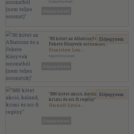
Európa Könyvkiadó
Ragasztott papírkötés
,
20736
oldal
Előjegyezhető
Fekete Könyvek sorozat
"80 kötet az Albatrosz és a
Előjegyzem
Fekete Könyvek sorozatból
(nem teljes sorozatok)"
Stanislaw Lem
...
Magvető Könyvkiadó
Ragasztott papírkötés
,
20195
oldal
Előjegyezhető
"880 kötet akció, kaland,
Előjegyzem
krimi és sci-fi regény"
Hernádi Gyula
...
Vegyes
,
235701
oldal
Előjegyezhető