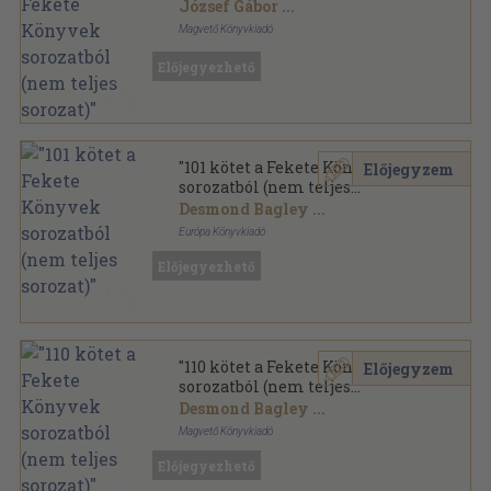
(nem teljes sorozat)"
József Gábor
...
Magvető Könyvkiadó
Ragasztott papírkötés
,
27260
oldal
Előjegyezhető
"101 kötet a Fekete Könyvek
Előjegyzem
sorozatból (nem teljes
sorozat)"
Desmond Bagley
...
Európa Könyvkiadó
Ragasztott papírkötés
,
25000
oldal
Előjegyezhető
Fekete Könyvek sorozat
"110 kötet a Fekete Könyvek
Előjegyzem
sorozatból (nem teljes
sorozat)"
Desmond Bagley
...
Magvető Könyvkiadó
Ragasztott papírkötés
,
29086
oldal
Előjegyezhető
Fekete Könyvek sorozat