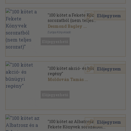
"100 kötet a Fekete Könyvek
Előjegyzem
sorozatból (nem teljes
sorozat)"
Desmond Bagley
...
Európa Könyvkiadó
Ragasztott papírkötés
,
26046
oldal
Előjegyezhető
Fekete Könyvek sorozat
"100 kötet akció- és bűnügyi
Előjegyzem
regény"
Moldován Tamás
...
Vegyes
,
25419
oldal
Előjegyezhető
"100 kötet az Albatrosz és a
Előjegyzem
Fekete Könyvek sorozatból