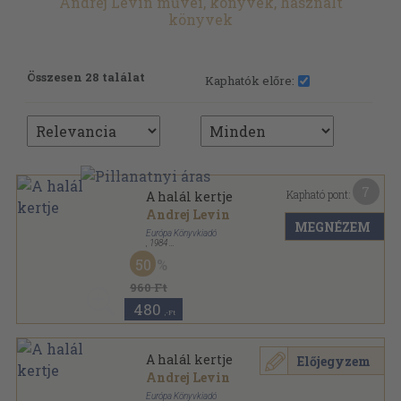
Andrej Levin művei, könyvek, használt
könyvek
Összesen 28 találat
Kaphatók előre:
7
Kapható pont:
A halál kertje
Andrej Levin
MEGNÉZEM
Európa Könyvkiadó
,
1984
Ragasztott papírkötés
,
406
oldal
50
Fekete Könyvek sorozat
960 Ft
480
,-Ft
A halál kertje
Előjegyzem
Andrej Levin
Európa Könyvkiadó