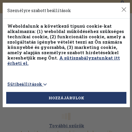
0
Toggle
Főmenü
Könyveink
navigation
Személyre szabott beállítások
Weboldalunk a következő típusú cookie-kat
alkalmazza: (1) weboldal működéséhez szükséges
technikai cookie, (2) funkcionális cookie, amely a
szolgáltatás igénybe vételét teszi az Ön számára
könnyebbé és gyorsabbá, (3) marketing cookie,
amely alapján személyre szabott hirdetésekkel
kereshetjük meg Önt.
A sütiszabályzatunkat itt
érheti el.
Sütibeállítások
HOZZÁJÁRULOK
További szűrők