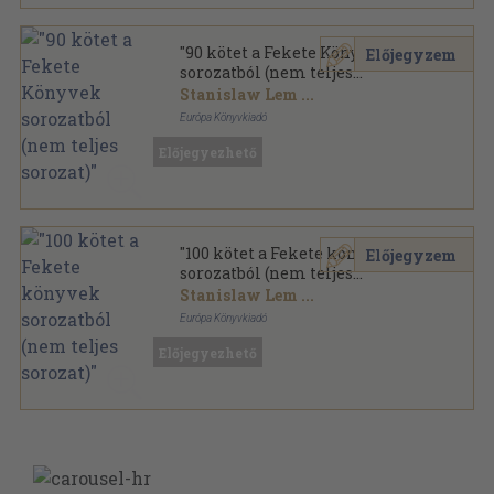
"90 kötet a Fekete Könyvek
Előjegyzem
sorozatból (nem teljes
sorozat)"
Stanislaw Lem
...
Európa Könyvkiadó
Ragasztott papírkötés
,
23041
oldal
Előjegyezhető
Fekete Könyvek sorozat
"100 kötet a Fekete könyvek
Előjegyzem
sorozatból (nem teljes
sorozat)"
Stanislaw Lem
...
Európa Könyvkiadó
Ragasztott papírkötés
,
26395
oldal
Előjegyezhető
Fekete Könyvek sorozat