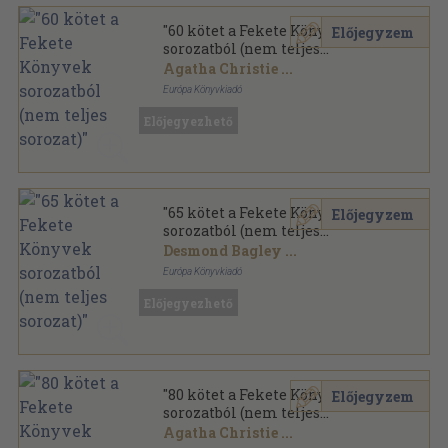
"60 kötet a Fekete Könyvek
Előjegyzem
sorozatból (nem teljes
sorozat)"
Agatha Christie
...
Európa Könyvkiadó
Ragasztott papírkötés
,
14683
oldal
Előjegyezhető
Fekete Könyvek sorozat
"65 kötet a Fekete Könyvek
Előjegyzem
sorozatból (nem teljes
sorozat)"
Desmond Bagley
...
Európa Könyvkiadó
Ragasztott papírkötés
,
15953
oldal
Előjegyezhető
Fekete Könyvek sorozat
"80 kötet a Fekete Könyvek
Előjegyzem
sorozatból (nem teljes
sorozat)"
Agatha Christie
...