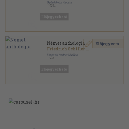
Győző Andor Kiadása
,
1924
Varrott papírkötés
,
320
oldal
Előjegyezhető
Német anthologia
Előjegyzem
Friedrich Schiller
...
Singer és Wolfner Kiadása
,
1916
Könyvkötői kötés
,
320
oldal
Előjegyezhető