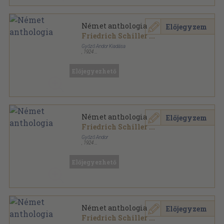
Német anthologia
Előjegyzem
Friedrich Schiller
...
Győző Andor Kiadása
,
1924
Félvászon
,
320
oldal
Előjegyezhető
Német anthologia
Előjegyzem
Friedrich Schiller
...
Győző Andor
,
1924
Könyvkötői kötés
,
320
oldal
Előjegyezhető
Német anthologia
Előjegyzem
Friedrich Schiller
...