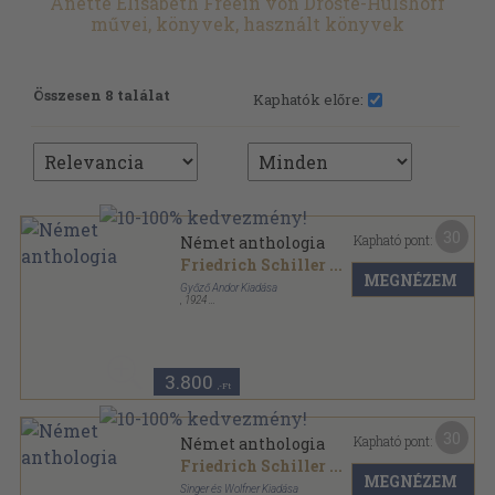
Anette Elisabeth Freein von Droste-Hülshoff
művei, könyvek, használt könyvek
Összesen 8 találat
Kaphatók előre:
30
Kapható pont:
Német anthologia
Friedrich Schiller
...
MEGNÉZEM
Győző Andor Kiadása
,
1924
Könyvkötői vászonkötés
,
320
oldal
3.800
,-Ft
30
Kapható pont:
Német anthologia
Friedrich Schiller
...
MEGNÉZEM
Singer és Wolfner Kiadása