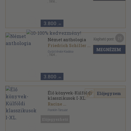
,
1916
Könyvkötői vászonkötés
,
320
oldal
3.800
,-Ft
19
Kapható pont:
Német anthologia
Friedrich Schiller
...
MEGNÉZEM
Győző Andor Kiadása
,
1924
Könyvkötői kötés
,
320
oldal
3.800
,-Ft
Élő könyvek-Külföldi
Előjegyzem
klasszikusok I-XL.
Racine
...
Franklin-Társulat
Aranyozott gerincű kiadói vászonkötés
,
8617
oldal
Előjegyezhető
Élő Könyvek-Külföldi Klasszikusok sorozat