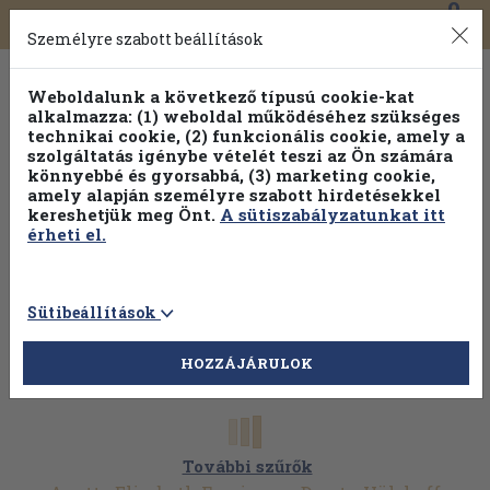
0
Toggle
Főmenü
Könyveink
navigation
Személyre szabott beállítások
Weboldalunk a következő típusú cookie-kat
alkalmazza: (1) weboldal működéséhez szükséges
technikai cookie, (2) funkcionális cookie, amely a
szolgáltatás igénybe vételét teszi az Ön számára
könnyebbé és gyorsabbá, (3) marketing cookie,
Válogasson több mint 1.000.000 kiadványunk közül
10-
amely alapján személyre szabott hirdetésekkel
100% kedvezménnyel!
kereshetjük meg Önt.
A sütiszabályzatunkat itt
érheti el.
Sütibeállítások
HOZZÁJÁRULOK
További szűrők