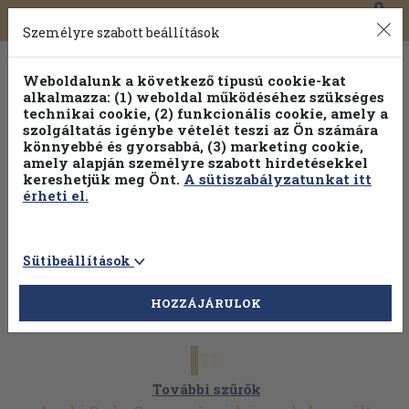
0
Toggle
Főmenü
Könyveink
navigation
Személyre szabott beállítások
Weboldalunk a következő típusú cookie-kat
alkalmazza: (1) weboldal működéséhez szükséges
technikai cookie, (2) funkcionális cookie, amely a
szolgáltatás igénybe vételét teszi az Ön számára
könnyebbé és gyorsabbá, (3) marketing cookie,
Válogasson több mint 1.000.000 kiadványunk közül
10-
amely alapján személyre szabott hirdetésekkel
100% kedvezménnyel!
kereshetjük meg Önt.
A sütiszabályzatunkat itt
érheti el.
Sütibeállítások
HOZZÁJÁRULOK
További szűrők