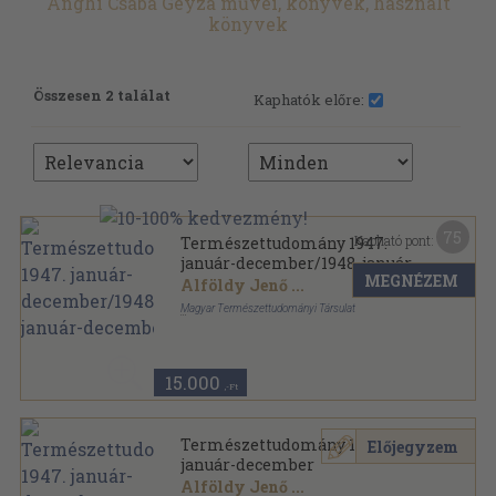
Anghi Csaba Geyza művei, könyvek, használt
könyvek
Összesen 2 találat
Kaphatók előre:
75
Kapható pont:
Természettudomány 1947.
január-december/1948. január-
MEGNÉZEM
december
Alföldy Jenő
...
Magyar Természettudományi Társulat
Könyvkötői kötés
,
716
oldal
Természettudomány sorozat
15.000
,-Ft
Természettudomány 1947.
Előjegyzem
január-december
Alföldy Jenő
...