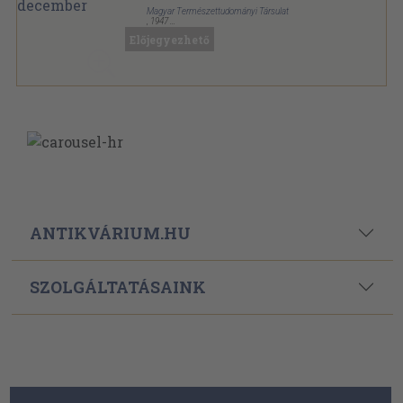
Magyar Természettudományi Társulat
,
1947
Könyvkötői kötés
,
376
oldal
Előjegyezhető
Természettudomány sorozat
ANTIKVÁRIUM.HU
SZOLGÁLTATÁSAINK