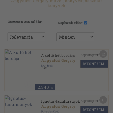
Angyalosi Gergely művei, könyvek, használt
könyvek
Összesen 245 találat
Kaphatók előre:
12
Kapható pont:
A költő hét bordája
Angyalosi Gergely
MEGNÉZEM
Latin Betűk
,
1996
Fűzött kemény papírkötés
,
409
oldal
2.340
,-Ft
11
Kapható pont:
Ignotus-tanulmányok
Angyalosi Gergely
MEGNÉZEM
Universitas Kiadó