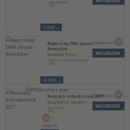
MEGNÉZEM
Lapkiadó Vállalat
,
1987
Ragasztott papírkötés
,
167
oldal
Kortárs sorozat
1.250
,-Ft
23
Kapható pont:
Nagyvilág 1988. január-
december
MEGNÉZEM
Balabán Péter
...
Pallas Lap- és Könyvkiadó Vállalat
,
1988
Ragasztott papírkötés
,
1903
oldal
Nagyvilág sorozat
4.660
,-Ft
8
Kapható pont:
Nemzeti évfordulóink 2017
Angyalosi Gergely
...
MEGNÉZEM
Balassi Intézet
,
2017
Ragasztott papírkötés
,
71
oldal
30
Nemzeti évfordulóink sorozat
1.280 Ft