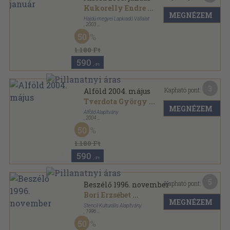
Kukorelly Endre
...
MEGNÉZEM
Hajdú megyei Lapkiadó Vállalat
,
2003
Ragasztott papírkötés
,
112
oldal
50
Alföld sorozat
1.180 Ft
590
,-Ft
3
Kapható pont:
Alföld 2004. május
Tverdota György
...
MEGNÉZEM
Alföld Alapítvány
,
2004
Ragasztott papírkötés
,
112
oldal
50
Alföld sorozat
1.180 Ft
590
,-Ft
5
Kapható pont:
Beszélő 1996. november
Bori Erzsébet
...
MEGNÉZEM
Stencil Kulturális Alapítvány
,
1996
Ragasztott papírkötés
,
124
oldal
50
Beszélő sorozat