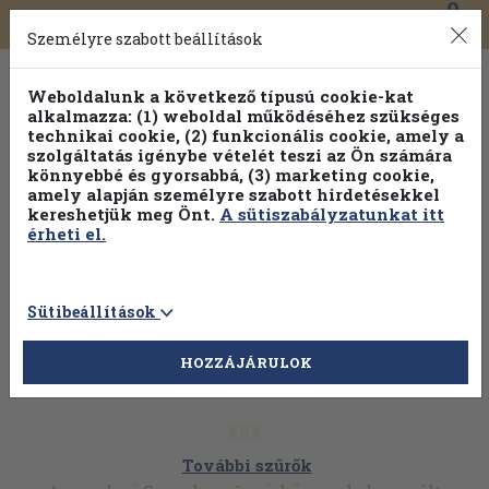
0
Toggle
Főmenü
Könyveink
navigation
Személyre szabott beállítások
Weboldalunk a következő típusú cookie-kat
alkalmazza: (1) weboldal működéséhez szükséges
technikai cookie, (2) funkcionális cookie, amely a
szolgáltatás igénybe vételét teszi az Ön számára
könnyebbé és gyorsabbá, (3) marketing cookie,
amely alapján személyre szabott hirdetésekkel
kereshetjük meg Önt.
A sütiszabályzatunkat itt
érheti el.
Sütibeállítások
HOZZÁJÁRULOK
További szűrők