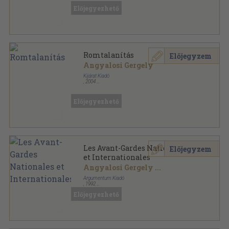
Ragasztott papírkötés
,
311
oldal
Előjegyezhető
Horror metaphysicae sorozat
Romtalanítás
Előjegyzem
Angyalosi Gergely
Kijárat Kiadó
,
2004
Ragasztott papírkötés
,
314
oldal
Előjegyezhető
Les Avant-Gardes Nationales
Előjegyzem
et Internationales
Angyalosi Gergely
...
Argumentum Kiadó
,
1992
Ragasztott papírkötés
,
133
oldal
Előjegyezhető