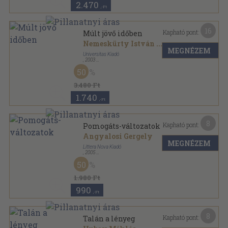
2.470
,-Ft
16
Kapható pont:
Múlt jövő időben
Nemeskürty István
...
MEGNÉZEM
Universitas Kiadó
,
2003
Fűzött kemény papírkötés
,
370
oldal
50
3.480 Ft
1.740
,-Ft
8
Kapható pont:
Pomogáts-változatok
Angyalosi Gergely
MEGNÉZEM
Littera Nova Kiadó
,
2005
Ragasztott papírkötés
,
179
oldal
50
1.980 Ft
990
,-Ft
8
Kapható pont:
Talán a lényeg