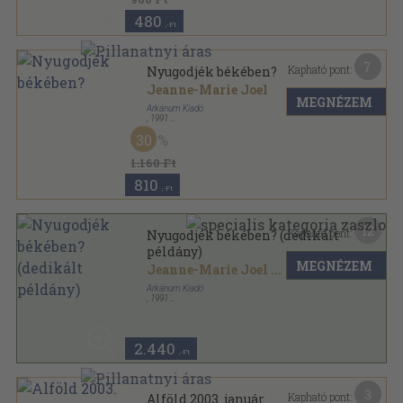
480
,-Ft
7
Kapható pont:
Nyugodjék békében?
Jeanne-Marie Joel
MEGNÉZEM
Arkánum Kiadó
,
1991
Ragasztott papírkötés
,
237
oldal
30
1.160 Ft
810
,-Ft
12
Kapható pont:
Nyugodjék békében? (dedikált
példány)
MEGNÉZEM
Jeanne-Marie Joel
...
Arkánum Kiadó
,
1991
Ragasztott papírkötés
,
237
oldal
2.440
,-Ft
3
Kapható pont:
Alföld 2003. január