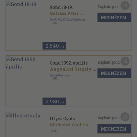
13
Kapható pont:
Gond 18-19.
Balassa Péter
...
MEGNÉZEM
Osiris Kiadó-Gond Alapítvány
,
1999
Ragasztott papírkötés
,
337
oldal
Gond sorozat
2.540
,-Ft
15
Kapható pont:
Gond 1992. április
Angyalosi Gergely
...
MEGNÉZEM
Gond Alapítvány
,
1992
Ragasztott papírkötés
,
160
oldal
Gond sorozat
2.980
,-Ft
16
Kapható pont:
Illyés Gyula
Görömbei András
...
MEGNÉZEM
,
2002
Ragasztott papírkötés
,
172
oldal