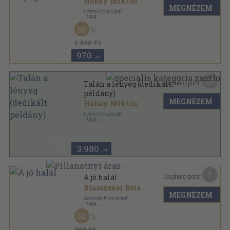
Hubay Miklós
MEGNÉZEM
Littera Nova Kiadó
,
1999
Ragasztott papírkötés
,
266
oldal
50
Mesterek sorozat
1.940 Ft
970
,-Ft
20
Kapható pont:
Talán a lényeg (dedikált
példány)
MEGNÉZEM
Hubay Miklós
Littera Nova Kiadó
,
1999
Ragasztott papírkötés
,
266
oldal
Mesterek sorozat
3.980
,-Ft
7
Kapható pont:
A jó halál
Blasszauer Béla
MEGNÉZEM
Gondolat Könyvkiadó
,
1984
Ragasztott papírkötés
,
502
oldal
50
Pro és kontra sorozat
960 Ft