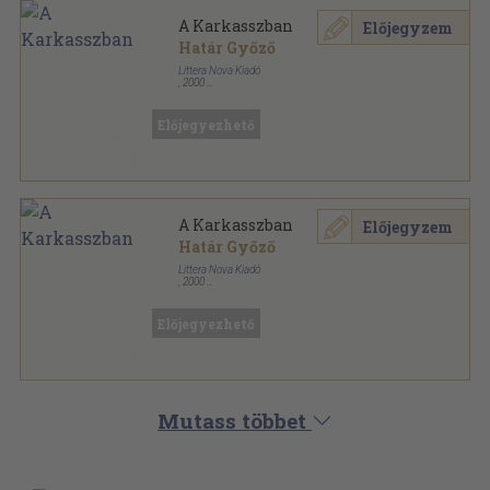
A Karkasszban
Előjegyzem
Határ Győző
Littera Nova Kiadó
,
2000
Ragasztott papírkötés
,
666
oldal
Mesterek sorozat
Előjegyezhető
A Karkasszban
Előjegyzem
Határ Győző
Littera Nova Kiadó
,
2000
Ragasztott papírkötés
,
666
oldal
Mesterek sorozat
Előjegyezhető
Mutass többet