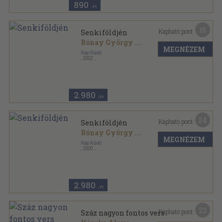
890
,-Ft
15
Kapható pont:
Senkiföldjén
Rónay György
...
MEGNÉZEM
Nap Kiadó
,
2002
Fűzött kemény papírkötés
,
379
oldal
In memoriam sorozat
2.980
,-Ft
24
Kapható pont:
Senkiföldjén
Rónay György
...
MEGNÉZEM
Nap Kiadó
,
2000
Fűzött kemény papírkötés
,
379
oldal
In memoriam sorozat
2.980
,-Ft
22
Kapható pont:
Száz nagyon fontos vers