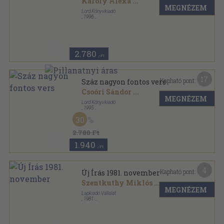
Károly Alexa
...
MEGNÉZEM
Lord Könyvkiadó
,
1996
Fűzött kemény papírkötés
,
447
oldal
2.780
,-Ft
17
Kapható pont:
Száz nagyon fontos vers
Csoóri Sándor
...
MEGNÉZEM
Lord Könyvkiadó
,
1995
Fűzött kemény papírkötés
,
447
oldal
30
2.780 Ft
1.940
,-Ft
4
Kapható pont:
Új Írás 1981. november
Szentkuthy Miklós
...
MEGNÉZEM
Lapkiadó Vállalat
,
1981
Ragasztott papírkötés
,
128
oldal
Új Írás sorozat