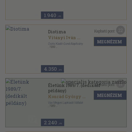
1.940
,-Ft
22
Kapható pont:
Diotima
Vitányi Iván
...
MEGNÉZEM
Osiris Kiadó-Gond Alapítvány
,
1999
Ragasztott papírkötés
,
576
oldal
4.350
,-Ft
11
Kapható pont:
Életünk 1989/7. (dedikált
példány)
MEGNÉZEM
Konrád György
...
Vas Megyei Lapkiadó Vállalat
,
1989
Ragasztott papírkötés
,
96
oldal
Életünk sorozat
2.240
,-Ft