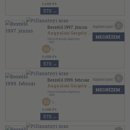
1.150 Ft
570
,-Ft
5
Kapható pont:
Beszélő 1997. június
Angyalosi Gergely
...
MEGNÉZEM
Stencil Kulturális Alapítvány
,
1997
Ragasztott papírkötés
,
127
oldal
50
Beszélő sorozat
1.150 Ft
570
,-Ft
5
Kapható pont:
Beszélő 1999. február
Angyalosi Gergely
...
MEGNÉZEM
Stencil Kulturális Alapítvány
,
1999
Ragasztott papírkötés
,
128
oldal
50
Beszélő sorozat
1.150 Ft
570
,-Ft