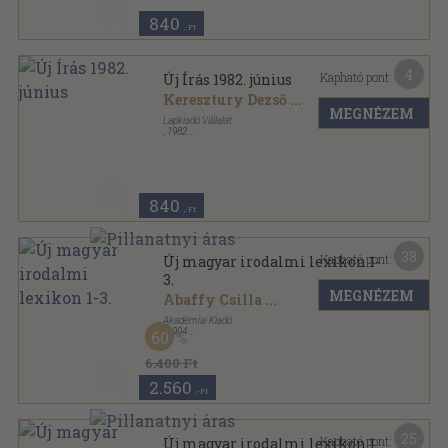
840
,-Ft
4
Kapható pont:
Új Írás 1982. június
Keresztury Dezső
...
MEGNÉZEM
Lapkiadó Vállalat
,
1982
Ragasztott papírkötés
,
128
oldal
Új Írás sorozat
840
,-Ft
38
Kapható pont:
Új magyar irodalmi lexikon 1-
3.
MEGNÉZEM
Abaffy Csilla
...
Akadémiai Kiadó
,
1994
60
Fűzött keménykötés
,
2332
oldal
Új magyar irodalmi lexikon sorozat
6.400 Ft
2.560
,-Ft
25
Kapható pont:
Új magyar irodalmi lexikon 1.