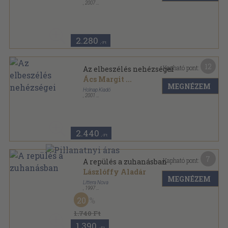
,
2007
Ragasztott papírkötés
,
183
oldal
Klasszikusok sorozat
2.280
,-Ft
12
Kapható pont:
Az elbeszélés nehézségei
Ács Margit
...
MEGNÉZEM
Holnap Kiadó
,
2001
Fűzött kemény papírkötés
,
359
oldal
2.440
,-Ft
7
Kapható pont:
A repülés a zuhanásban
Lászlóffy Aladár
MEGNÉZEM
Littera Nova
,
1997
Ragasztott papírkötés
,
166
oldal
20
Mesterek sorozat
1.740 Ft
1.390
,-Ft