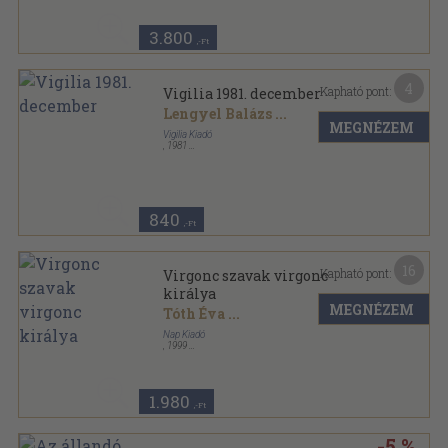
Valóság sorozat
3.800
,-Ft
4
Kapható pont:
Vigilia 1981. december
Lengyel Balázs
...
MEGNÉZEM
Vigilia Kiadó
,
1981
Ragasztott papírkötés
,
78
oldal
Vigilia sorozat
840
,-Ft
16
Kapható pont:
Virgonc szavak virgonc
királya
MEGNÉZEM
Tóth Éva
...
Nap Kiadó
,
1999
Fűzött kemény papírkötés
,
367
oldal
In memoriam sorozat
1.980
,-Ft
-5 %