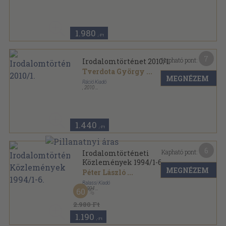
Studia Litteraria Tomus sorozat
1.980
,-Ft
7
Kapható pont:
Irodalomtörténet 2010/1.
Tverdota György
...
MEGNÉZEM
Ráció Kiadó
,
2010
Ragasztott papírkötés
,
148
oldal
Irodalomtörténet sorozat
1.440
,-Ft
6
Kapható pont:
Irodalomtörténeti
Közlemények 1994/1-6.
MEGNÉZEM
Péter László
...
Balassi Kiadó
,
1994
60
Ragasztott papírkötés
,
813
oldal
Irodalomtörténeti Közlemények sorozat
2.980 Ft
1.190
,-Ft