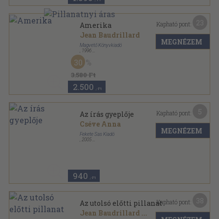
23
Kapható pont:
Amerika
Jean Baudrillard
MEGNÉZEM
Magvető Könyvkiadó
,
1996
Ragasztott papírkötés
,
161
oldal
30
Lassuló idő sorozat
3.580 Ft
2.500
,-Ft
5
Kapható pont:
Az írás gyeplője
Cséve Anna
MEGNÉZEM
Fekete Sas Kiadó
,
2005
Ragasztott papírkötés
,
135
oldal
Szó_köz sorozat
940
,-Ft
38
Kapható pont:
Az utolsó előtti pillanat
Jean Baudrillard
...