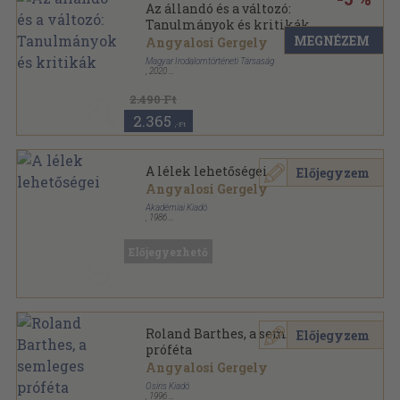
Az állandó és a változó:
Tanulmányok és kritikák
MEGNÉZEM
Angyalosi Gergely
Magyar Irodalomtörténeti Társaság
,
2020
Ragasztott
,
328
oldal
2.490 Ft
2.365
,-Ft
A lélek lehetőségei
Előjegyzem
Angyalosi Gergely
Akadémiai Kiadó
,
1986
Ragasztott papírkötés
,
123
oldal
Irodalomtörténeti füzetek sorozat
Előjegyezhető
Roland Barthes, a semleges
Előjegyzem
próféta
Angyalosi Gergely
Osiris Kiadó
,
1996