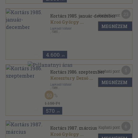
23
Kapható pont:
Kortárs 1985. január-december
Kroó György
...
MEGNÉZEM
Lapkiadó Vállalat
,
1985
Ragasztott papírkötés
,
1998
oldal
Kortárs sorozat
4.600
,-Ft
5
Kapható pont:
Kortárs 1986. szeptember
Keresztury Dezső
...
MEGNÉZEM
Lapkiadó Vállalat
,
1986
Ragasztott papírkötés
,
167
oldal
50
Kortárs sorozat
1.150 Ft
570
,-Ft
6
Kapható pont:
Kortárs 1987. március
Kroó György
...