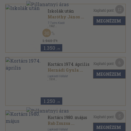
12
Kapható pont:
Iskolák után
Maróthy János
...
MEGNÉZEM
T-Twins Kiadó
,
1992
Ragasztott papírkötés
,
275
oldal
30
1.940 Ft
1.350
,-Ft
6
Kapható pont:
Kortárs 1974. április
Hernádi Gyula
...
MEGNÉZEM
Lapkiadó Vállalat
,
1974
Ragasztott papírkötés
,
164
oldal
Kortárs sorozat
1.250
,-Ft
5
Kapható pont:
Kortárs 1980. május
Rab Zsuzsa
...
MEGNÉZEM
Lapkiadó Vállalat