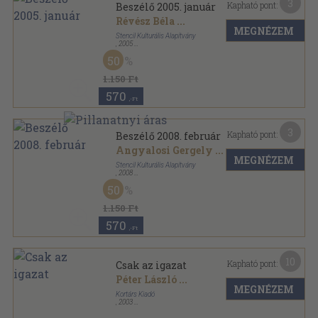
3
Kapható pont:
Beszélő 2005. január
Révész Béla
...
MEGNÉZEM
Stencil Kulturális Alapítvány
,
2005
Ragasztott papírkötés
,
119
oldal
50
Beszélő sorozat
1.150 Ft
570
,-Ft
3
Kapható pont:
Beszélő 2008. február
Angyalosi Gergely
...
MEGNÉZEM
Stencil Kulturális Alapítvány
,
2008
Ragasztott papírkötés
,
123
oldal
50
Beszélő sorozat
1.150 Ft
570
,-Ft
10
Kapható pont:
Csak az igazat
Péter László
...
MEGNÉZEM
Kortárs Kiadó
,
2003
Ragasztott papírkötés
,
404
oldal