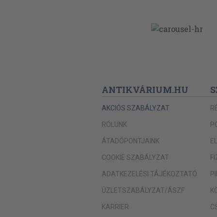
ANTIKVÁRIUM.HU
S
AKCIÓS SZABÁLYZAT
R
RÓLUNK
P
ÁTADÓPONTJAINK
E
COOKIE SZABÁLYZAT
F
ADATKEZELÉSI TÁJÉKOZTATÓ
P
ÜZLETSZABÁLYZAT/ÁSZF
K
KARRIER
C