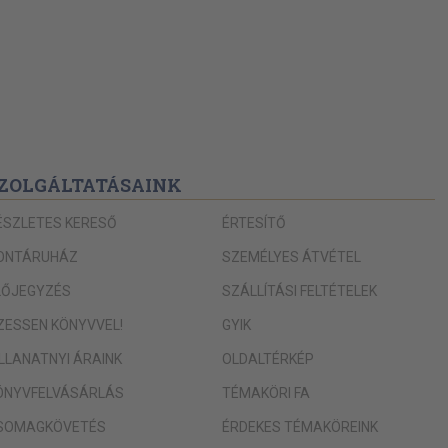
ZOLGÁLTATÁSAINK
ÉSZLETES KERESŐ
ÉRTESÍTŐ
ONTÁRUHÁZ
SZEMÉLYES ÁTVÉTEL
LŐJEGYZÉS
SZÁLLÍTÁSI FELTÉTELEK
IZESSEN KÖNYVVEL!
GYIK
ILLANATNYI ÁRAINK
OLDALTÉRKÉP
ÖNYVFELVÁSÁRLÁS
TÉMAKÖRI FA
SOMAGKÖVETÉS
ÉRDEKES TÉMAKÖREINK