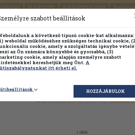
TÁRUHÁZ
ELŐJEGYZÉS
AJÁNDÉKUTALVÁNY
Partnerün
SZÁLLÍTÁS
SEGÍTSÉG
Személyre szabott beállítások
Részletes kereső
Témaköri fa
eboldalunk a következő típusú cookie-kat alkalmazza:
1) weboldal működéséhez szükséges technikai cookie, (2
unkcionális cookie, amely a szolgáltatás igénybe vételé
eszi az Ön számára könnyebbé és gyorsabbá, (3)
arketing cookie, amely alapján személyre szabott
PILLANATNYI ÁRAINK
FENNTARTHATÓ OLVASMÁN
irdetésekkel kereshetjük meg Önt.
A
ütiszabályzatunkat itt érheti el.
ütibeállítások
HOZZÁJÁRULOK
Ann Benson művei, könyvek, használt 
1 oldal