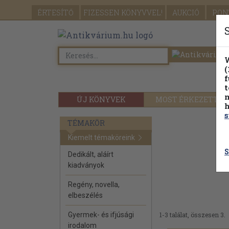
ÉRTESÍTŐ
FIZESSEN
KÖNYVVEL!
AUKCIÓ
PON
W
(
f
t
m
ÚJ KÖNYVEK
MOST ÉRKEZETT
h
s
TÉMAKÖR
Kiemelt témaköreink
S
Dedikált, aláírt
kiadványok
Regény, novella,
elbeszélés
Gyermek- és ifjúsági
1-3 találat, összesen 3.
irodalom