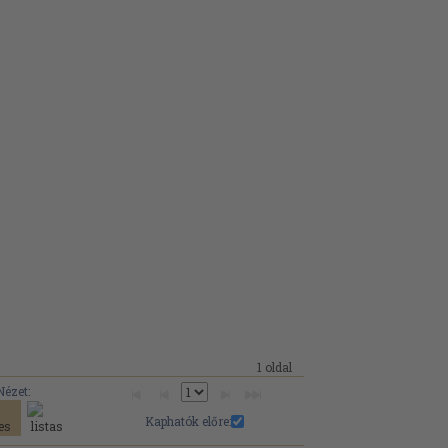
1 oldal
Nézet:
Kaphatók előre: