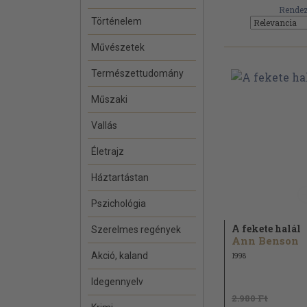
Rendez
Történelem
Művészetek
Természettudomány
Műszaki
Vallás
Életrajz
Háztartástan
Pszichológia
A fekete halál
Szerelmes regények
Ann Benson
Akció, kaland
1998
Idegennyelv
2.980 Ft