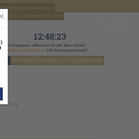
k: Régiségkereskedés.hu
A kosaram
HÍRLEVÉL
BELÉPÉS/REGISZTRÁCIÓ
MÉG
0
5000
Ft
12:48:23
)
Válogasson több mint 30 000 kötet közül
t
Hobbi témakörökben
20% kedvezménnyel!
YOK
KÖTELEZŐ ÉS AJÁNLOTT OLVASMÁNYOK
könyvek