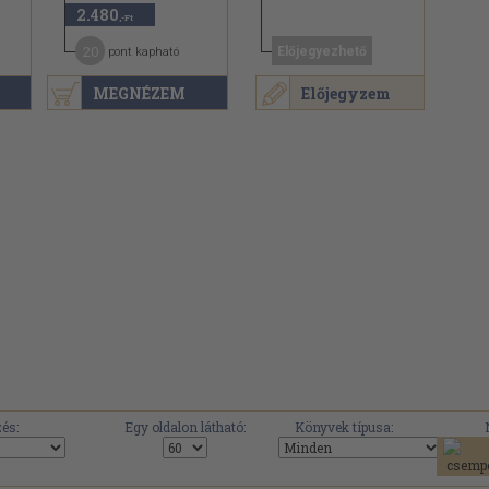
2.480
,-Ft
20
Előjegyezhető
pont kapható
MEGNÉZEM
Előjegyzem
és:
Egy oldalon látható:
Könyvek típusa: