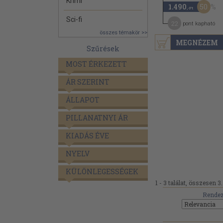
Krimi
50
1.490
,-Ft
Sci-fi
22
pont kapható
összes témakör >>
MEGNÉZEM
Szűrések
MOST ÉRKEZETT
ÁR SZERINT
ÁLLAPOT
PILLANATNYI ÁR
KIADÁS ÉVE
NYELV
KÜLÖNLEGESSÉGEK
1 - 3 találat, összesen 3.
Rendez