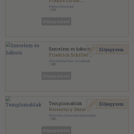
Franyó Zoltán
...
Kriterion Könyvkiadó
,
1978
Vászon
,
573
oldal
Előjegyezhető
Szerelem és háború
Előjegyzem
Friedrich Schiller
...
Zrínyi Katonai Könyv- és Lapkiadó
,
1983
Könyvkötői kötés
,
236
oldal
Előjegyezhető
Templomablak
Előjegyzem
Keresztury Dezső
...
Református Zsinat Iroda Sajtóosztálya
,
1980
Fűzött kemény papírkötés
,
363
oldal
Előjegyezhető