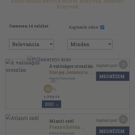
Anna-Marija Raittila művei, könyvek, használt
könyvek
Összesen 14 találat
Kaphatók előre:
13
Kapható pont:
A valóságos oroszlán
Szergej Jeszenyin
...
MEGNÉZEM
Magvető Könyvkiadó
,
1971
Vászon
,
308
oldal
50
1.760 Ft
880
,-Ft
10
Kapható pont:
Atlanti szél
Franyó Zoltán
...
MEGNÉZEM
Kriterion Könyvkiadó