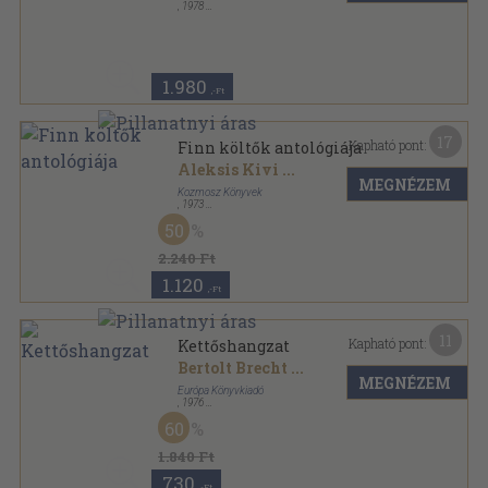
,
1978
Vászon
,
572
oldal
1.980
,-Ft
17
Kapható pont:
Finn költők antológiája
Aleksis Kivi
...
MEGNÉZEM
Kozmosz Könyvek
,
1973
Vászon
,
594
oldal
50
A világirodalom gyöngyszemei sorozat
2.240 Ft
1.120
,-Ft
11
Kapható pont:
Kettőshangzat
Bertolt Brecht
...
MEGNÉZEM
Európa Könyvkiadó
,
1976
Vászon
,
378
oldal
60
1.840 Ft
730
,-Ft