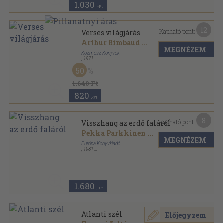
1.030
,-Ft
12
Kapható pont:
Verses világjárás
Arthur Rimbaud
...
MEGNÉZEM
Kozmosz Könyvek
,
1971
Vászon
,
682
oldal
50
A világirodalom gyöngyszemei sorozat
1.640 Ft
820
,-Ft
8
Kapható pont:
Visszhang az erdő faláról
Pekka Parkkinen
...
MEGNÉZEM
Európa Könyvkiadó
,
1981
Ragasztott papírkötés
,
256
oldal
Modern könyvtár sorozat
1.680
,-Ft
Atlanti szél
Előjegyzem