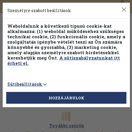
0
Toggle
Főmenü
Könyveink
navigation
Személyre szabott beállítások
Weboldalunk a következő típusú cookie-kat
alkalmazza: (1) weboldal működéséhez szükséges
technikai cookie, (2) funkcionális cookie, amely a
szolgáltatás igénybe vételét teszi az Ön számára
könnyebbé és gyorsabbá, (3) marketing cookie,
amely alapján személyre szabott hirdetésekkel
kereshetjük meg Önt.
A sütiszabályzatunkat itt
érheti el.
Sütibeállítások
HOZZÁJÁRULOK
További szűrők