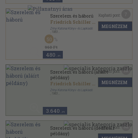
7
Kapható pont:
Szerelem és háború
Friedrich Schiller
...
MEGNÉZEM
Zrínyi Katonai Könyv- és Lapkiadó
,
1983
Fűzött kemény papírkötés
,
236
oldal
50
960 Ft
480
,-Ft
18
Kapható pont:
Szerelem és háború (aláírt
példány)
MEGNÉZEM
Friedrich Schiller
...
Zrínyi Katonai Könyv- és Lapkiadó
,
1983
Vászon
,
236
oldal
3.640
,-Ft
32
Kapható pont:
Szerelem és háború (dedikált
példány)