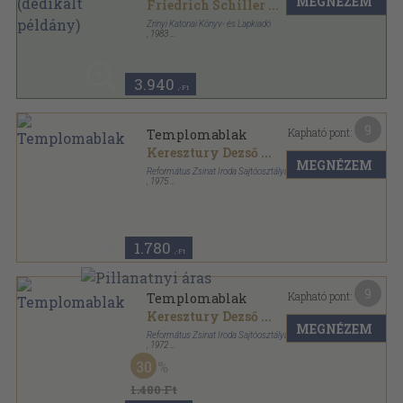
MEGNÉZEM
Friedrich Schiller
...
Zrínyi Katonai Könyv- és Lapkiadó
,
1983
Vászon
,
236
oldal
3.940
,-Ft
9
Kapható pont:
Templomablak
Keresztury Dezső
...
MEGNÉZEM
Református Zsinat Iroda Sajtóosztálya
,
1975
Fűzött kemény papírkötés
,
359
oldal
1.780
,-Ft
9
Kapható pont:
Templomablak
Keresztury Dezső
...
MEGNÉZEM
Református Zsinat Iroda Sajtóosztálya
,
1972
Fűzött kemény papírkötés
,
223
oldal
30
1.480 Ft