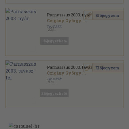
Parnasszus 2003. nyár
Előjegyzem
Czigány György
...
Tipp-Cult Kft.
,
2002
Ragasztott papírkötés
,
144
oldal
Parnasszus sorozat
Előjegyezhető
Parnasszus 2003. tavasz-tél
Előjegyzem
Czigány György
...
Tipp-Cult Kft.
,
2002
Ragasztott papírkötés
,
500
oldal
Parnasszus sorozat
Előjegyezhető