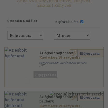
Anna Swirszczynska művei, könyvek,
használt könyvek
Összesen 6 találat
Kaphatók előre:
Az égbolt hajfonatai
Előjegyzem
Kazimierz Wierzynski
...
Magyarországi Bem József Kulturális Egyesület
,
2003
Ragasztott papírkötés
,
334
oldal
Előjegyezhető
Az égbolt hajfonatai (dedikált
Előjegyzem
példány)
Kazimierz Wierzynski
...