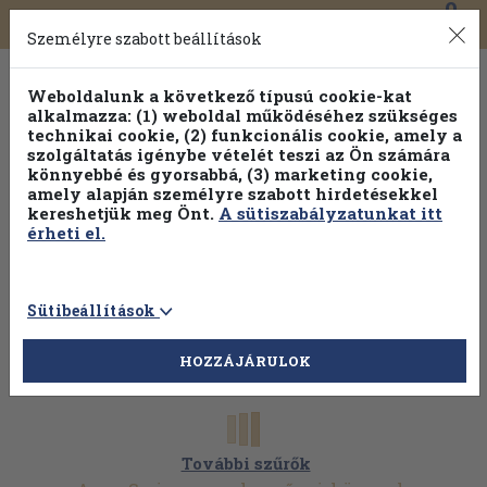
0
Toggle
Főmenü
Könyveink
navigation
Személyre szabott beállítások
Weboldalunk a következő típusú cookie-kat
alkalmazza: (1) weboldal működéséhez szükséges
technikai cookie, (2) funkcionális cookie, amely a
szolgáltatás igénybe vételét teszi az Ön számára
könnyebbé és gyorsabbá, (3) marketing cookie,
amely alapján személyre szabott hirdetésekkel
kereshetjük meg Önt.
A sütiszabályzatunkat itt
érheti el.
Sütibeállítások
HOZZÁJÁRULOK
További szűrők