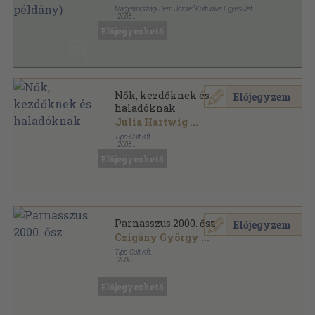
Magyarországi Bem József Kulturális Egyesület
,
2003
Ragasztott papírkötés
,
334
oldal
Előjegyezhető
Nők, kezdőknek és
Előjegyzem
haladóknak
Julia Hartwig
...
Tipp-Cult Kft.
,
2003
Ragasztott papírkötés
,
224
oldal
Előjegyezhető
Parnasszus Könyvek-Átjáró sorozat
Parnasszus 2000. ősz
Előjegyzem
Czigány György
...
Tipp-Cult Kft.
,
2000
Ragasztott papírkötés
,
144
oldal
Parnasszus sorozat
Előjegyezhető