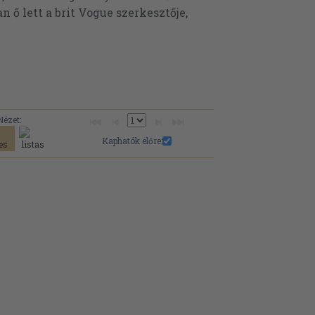
n ő lett a brit Vogue szerkesztője,
Nézet:
Kaphatók előre: