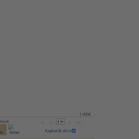
1 oldal
Nézet:
Kaphatók előre: