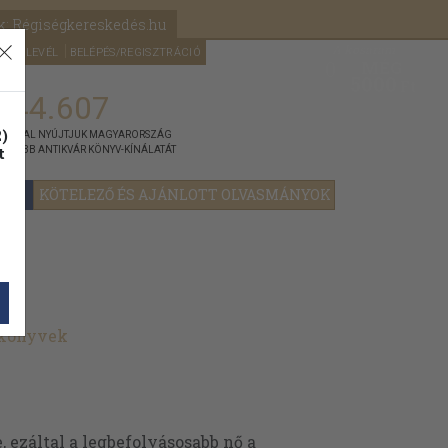
k: Régiségkereskedés.hu
A kosaram
HÍRLEVÉL
BELÉPÉS/REGISZTRÁCIÓ
MÉG
0
5000
Ft
144.607
)
ÁNNYAL NYÚJTJUK MAGYARORSZÁG
t
GYOBB ANTIKVÁR KÖNYV-KÍNÁLATÁT
YOK
KÖTELEZŐ ÉS AJÁNLOTT OLVASMÁNYOK
 könyvek
 ezáltal a legbefolyásosabb nő a