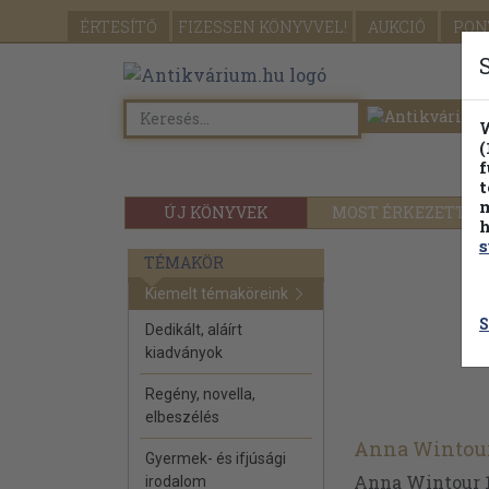
ÉRTESÍTŐ
FIZESSEN
KÖNYVVEL!
AUKCIÓ
PON
W
(
f
t
m
ÚJ KÖNYVEK
MOST ÉRKEZETT
h
s
TÉMAKÖR
Kiemelt témaköreink
S
Dedikált, aláírt
kiadványok
Regény, novella,
elbeszélés
Anna Wintou
Gyermek- és ifjúsági
Anna Wintour 19
irodalom