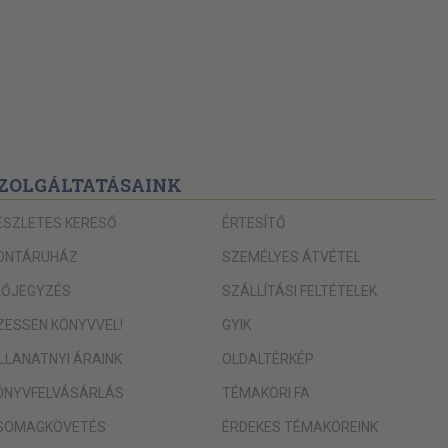
ZOLGÁLTATÁSAINK
ÉSZLETES KERESŐ
ÉRTESÍTŐ
ONTÁRUHÁZ
SZEMÉLYES ÁTVÉTEL
LŐJEGYZÉS
SZÁLLÍTÁSI FELTÉTELEK
IZESSEN KÖNYVVEL!
GYIK
ILLANATNYI ÁRAINK
OLDALTÉRKÉP
ÖNYVFELVÁSÁRLÁS
TÉMAKÖRI FA
SOMAGKÖVETÉS
ÉRDEKES TÉMAKÖREINK