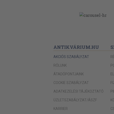
ANTIKVÁRIUM.HU
S
AKCIÓS SZABÁLYZAT
R
RÓLUNK
P
ÁTADÓPONTJAINK
E
COOKIE SZABÁLYZAT
F
ADATKEZELÉSI TÁJÉKOZTATÓ
P
ÜZLETSZABÁLYZAT/ÁSZF
K
KARRIER
C