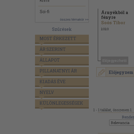
Krimi
Sci-fi
Árnyékból a
fényre
összes témakör >>
Soós Tibor
Szűrések
2020
MOST ÉRKEZETT
ÁR SZERINT
ÁLLAPOT
Előjegyezhető
PILLANATNYI ÁR
Előjegyzem
KIADÁS ÉVE
NYELV
KÜLÖNLEGESSÉGEK
1 - 1 találat, összesen 1.
Rendez