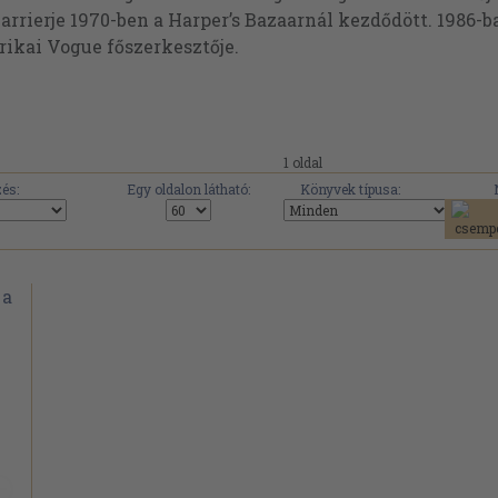
arrierje 1970-ben a Harper’s Bazaarnál kezdődött. 1986-ba
rikai Vogue főszerkesztője.
1 oldal
és:
Egy oldalon látható:
Könyvek típusa: