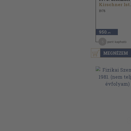
Kirsch
1978
950
,-Ft
5
pont kapható
MEGNÉZEM