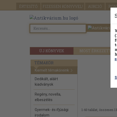
ÉRTESÍTŐ
FIZESSEN
KÖNYVVEL!
AUKCIÓ
PON
W
(
f
t
m
ÚJ KÖNYVEK
MOST ÉRKEZETT
h
s
TÉMAKÖR
Kiemelt témaköreink
S
Dedikált, aláírt
kiadványok
Regény, novella,
elbeszélés
Gyermek- és ifjúsági
1-60 találat, összesen 1
irodalom