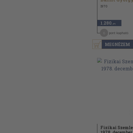
1970
1.280
,-Ft
6
pont kapható
MEGNÉZEM
Fizikai Szemle
1978. december