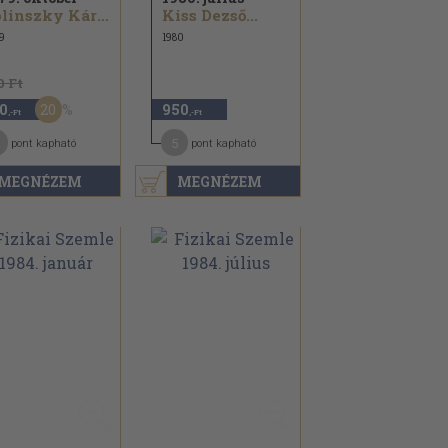
Polinszky Károly...
Kiss Dezső...
9
1980
0 Ft
20
0
950
,-Ft
,-Ft
5
pont kapható
pont kapható
MEGNÉZEM
MEGNÉZEM