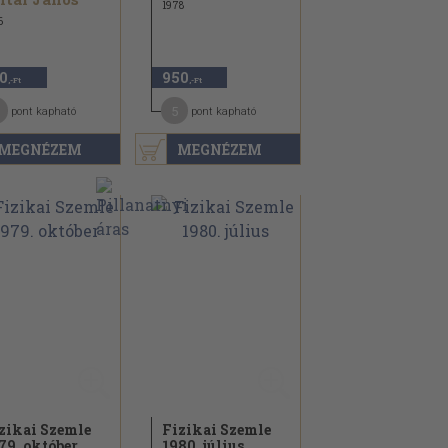
1978
6
0
950
,-Ft
,-Ft
5
pont kapható
pont kapható
MEGNÉZEM
MEGNÉZEM
zikai Szemle
Fizikai Szemle
79. október
1980. július