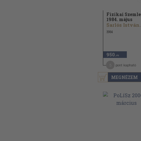
Fizikai Szemle
1984. május
Sarlós István..
1984
950
,-Ft
5
pont kapható
MEGNÉZEM