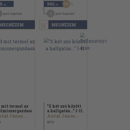
50
0
940
,-Ft
,-Ft
5
pont kapható
pont kapható
MEGNÉZEM
MEGNÉZEM
 mit termel az
"S két szó között
elmiszergazdaságban
a hallgatás..." I-II.
tal János...
Antal János...
4
1970