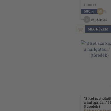
1.180 Ft
50
590
,-Ft
3
pont kapható
MEGNÉZEM
"S két szó közö
a hallgatás..." II
(töredék)
Bálint György.