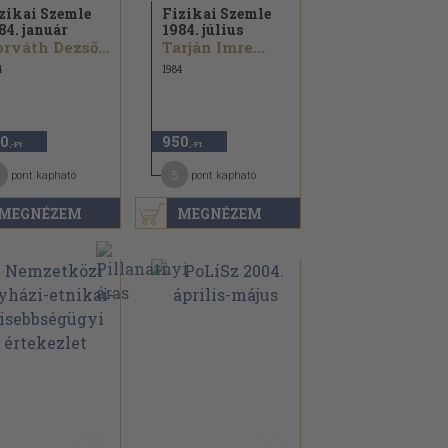
zikai Szemle
Fizikai Szemle
84. január
1984. július
rváth Dezső...
Tarján Imre...
4
1984
0
950
,-Ft
,-Ft
5
pont kapható
pont kapható
MEGNÉZEM
MEGNÉZEM