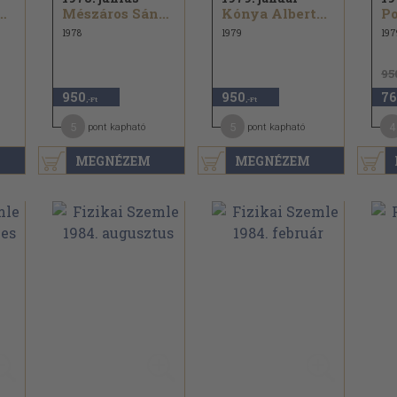
ner István...
Mészáros Sándor...
Kónya Albert...
1978
1979
197
95
950
950
76
,-Ft
,-Ft
5
5
4
pont kapható
pont kapható
MEGNÉZEM
MEGNÉZEM