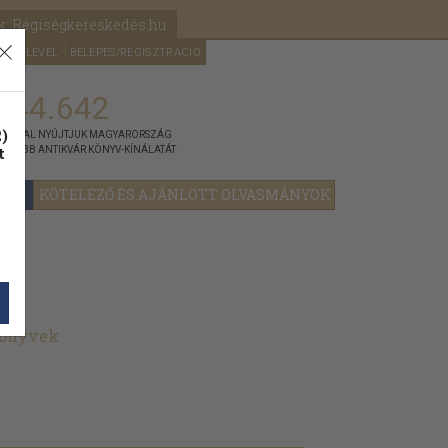
k: Régiségkereskedés.hu
A kosaram
HÍRLEVÉL
BELÉPÉS/REGISZTRÁCIÓ
MÉG
0
5000
Ft
144.642
)
ÁNNYAL NYÚJTJUK MAGYARORSZÁG
t
GYOBB ANTIKVÁR KÖNYV-KÍNÁLATÁT
YOK
KÖTELEZŐ ÉS AJÁNLOTT OLVASMÁNYOK
könyvek