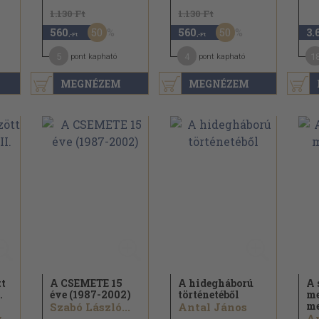
1.130 Ft
1.130 Ft
50
50
560
560
3.
,-Ft
,-Ft
5
4
1
pont kapható
pont kapható
MEGNÉZEM
MEGNÉZEM
tt
A CSEMETE 15
A hidegháború
A 
.
éve (1987-2002)
történetéből
me
me
Szabó László...
Antal János
..
An