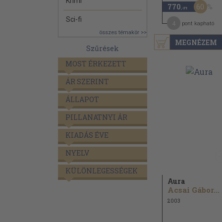
Krimi
60
770
,-Ft
Sci-fi
4
pont kapható
összes témakör >>
MEGNÉZEM
Szűrések
MOST ÉRKEZETT
ÁR SZERINT
ÁLLAPOT
PILLANATNYI ÁR
KIADÁS ÉVE
NYELV
KÜLÖNLEGESSÉGEK
Aura
Acsai Gábor...
2003