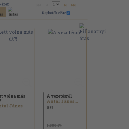
Nézet:
Kaphatók előre:
tt volna más
A vezetésről
?!
Antal János...
tal János
1979
1
1.880 Ft