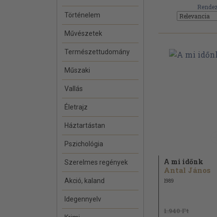
Rendez
Történelem
Művészetek
Természettudomány
Műszaki
Vallás
Életrajz
Háztartástan
Pszichológia
A mi időnk
Szerelmes regények
Antal János
Akció, kaland
1989
Idegennyelv
1.940 Ft