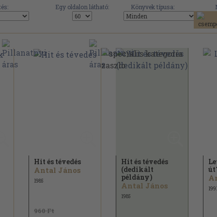
és:
Egy oldalon látható:
Könyvek típusa:
Hit és tévedés
Hit és tévedés
Le
(dedikált
út
Antal János
példány)
An
1985
Antal János
199
1985
960 Ft