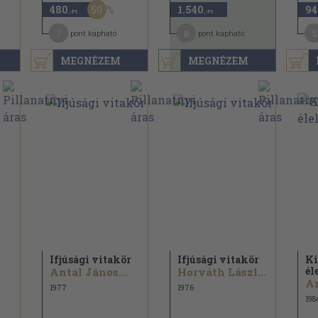
50
480
1.540
94
,-Ft
,-Ft
7
8
5
pont kapható
pont kapható
MEGNÉZEM
MEGNÉZEM
Ifjúsági vitakör
Ifjúsági vitakör
Ki
él
Antal János...
Horváth László...
An
1977
1976
198