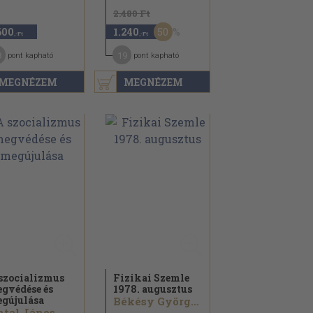
2.480 Ft
50
600
1.240
,-Ft
,-Ft
8
19
pont kapható
pont kapható
MEGNÉZEM
MEGNÉZEM
szocializmus
Fizikai Szemle
gvédése és
1978. augusztus
gújulása
Békésy György...
tal János