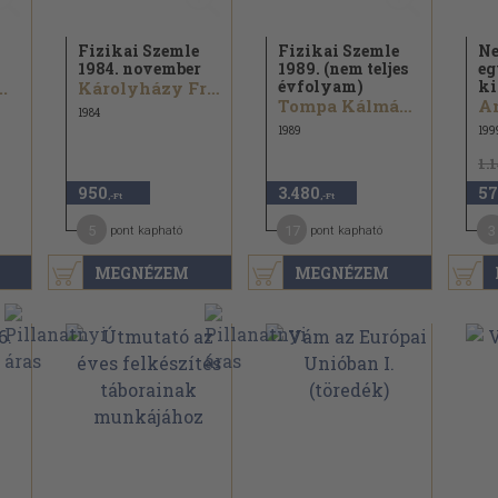
Fizikai Szemle
Fizikai Szemle
Ne
1984. november
1989. (nem teljes
eg
évfolyam)
ki
.
Károlyházy Frigyes...
Tompa Kálmán...
An
1984
1989
199
1.
950
3.480
57
,-Ft
,-Ft
5
17
3
pont kapható
pont kapható
MEGNÉZEM
MEGNÉZEM