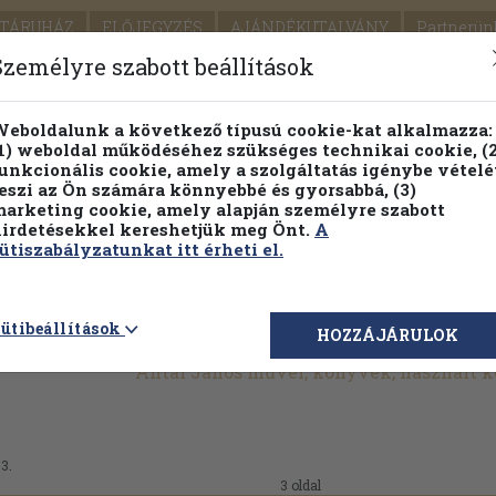
TÁRUHÁZ
ELŐJEGYZÉS
AJÁNDÉKUTALVÁNY
Partnerün
SZÁLLÍTÁS
SEGÍTSÉG
Személyre szabott beállítások
1.
Részletes kereső
Témaköri fa
eboldalunk a következő típusú cookie-kat alkalmazza:
1) weboldal működéséhez szükséges technikai cookie, (2
KIADV
unkcionális cookie, amely a szolgáltatás igénybe vételé
LEGNA
eszi az Ön számára könnyebbé és gyorsabbá, (3)
arketing cookie, amely alapján személyre szabott
PILLANATNYI ÁRAINK
FENNTARTHATÓ OLVASMÁN
irdetésekkel kereshetjük meg Önt.
A
ütiszabályzatunkat itt érheti el.
ütibeállítások
HOZZÁJÁRULOK
Antal János művei, könyvek, használt 
33.
3 oldal