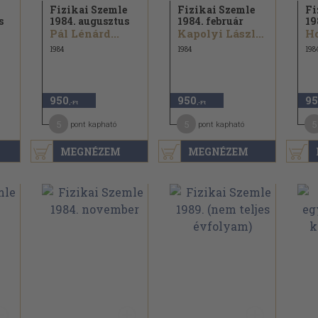
Fizikai Szemle
Fizikai Szemle
Fi
s
1984. augusztus
1984. február
19
Pál Lénárd...
Kapolyi László...
Ho
1984
1984
198
950
950
95
,-Ft
,-Ft
5
5
5
pont kapható
pont kapható
MEGNÉZEM
MEGNÉZEM