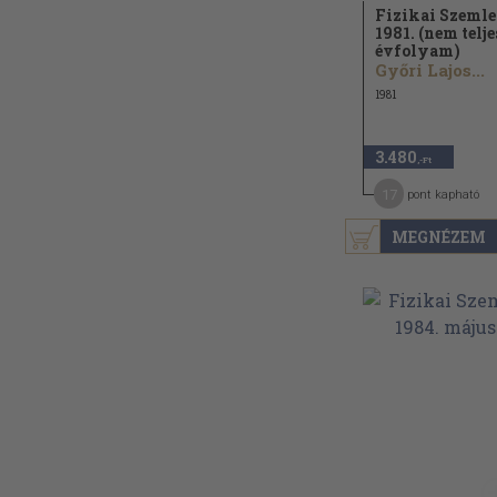
Fizikai Szemle
1981. (nem telje
évfolyam)
Győri Lajos...
1981
3.480
,-Ft
17
pont kapható
MEGNÉZEM