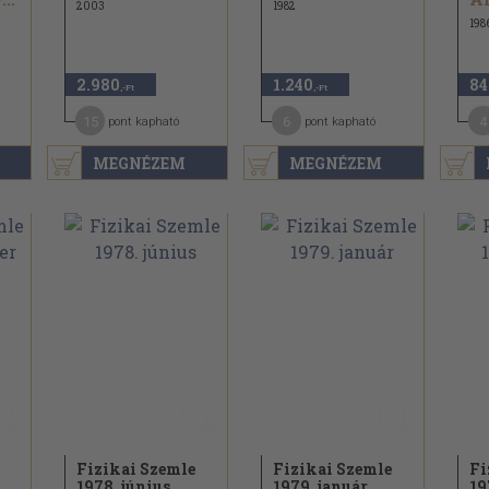
2003
1982
198
2.980
1.240
84
,-Ft
,-Ft
15
6
4
pont kapható
pont kapható
MEGNÉZEM
MEGNÉZEM
Fizikai Szemle
Fizikai Szemle
Fi
1978. június
1979. január
19