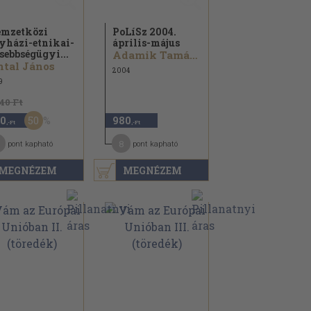
mzetközi
PoLíSz 2004.
yházi-etnikai-
április-május
sebbségügyi...
Adamik Tamás...
tal János
2004
9
140 Ft
50
0
980
,-Ft
,-Ft
8
pont kapható
pont kapható
MEGNÉZEM
MEGNÉZEM