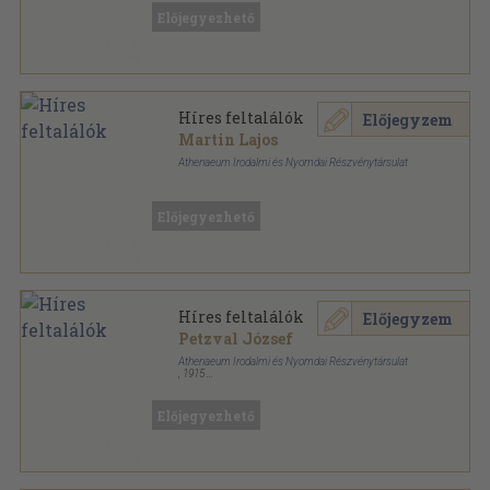
Előjegyezhető
Híres feltalálók
Előjegyzem
Martin Lajos
Athenaeum Irodalmi és Nyomdai Részvénytársulat
Könyvkötői kötés
,
206
oldal
Előjegyezhető
Híres feltalálók
Előjegyzem
Petzval József
Athenaeum Irodalmi és Nyomdai Részvénytársulat
,
1915
Színezett egész vászonkötés
,
288
oldal
Előjegyezhető