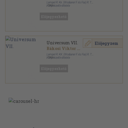
Lampel R. Kk. (Wodianer F. és Fiai) R. T.
Könyvkiadóvállalata
,
1916
Könyvkötői kötés
,
336
oldal
Universum sorozat
Előjegyezhető
Universum VII.
Előjegyzem
Rákosi Viktor
...
Lampel R. KK. (Wodianer F. és Fiai) R. T.
Könyvkiadóvállalata
,
1916
Félvászon
,
336
oldal
Universum sorozat
Előjegyezhető