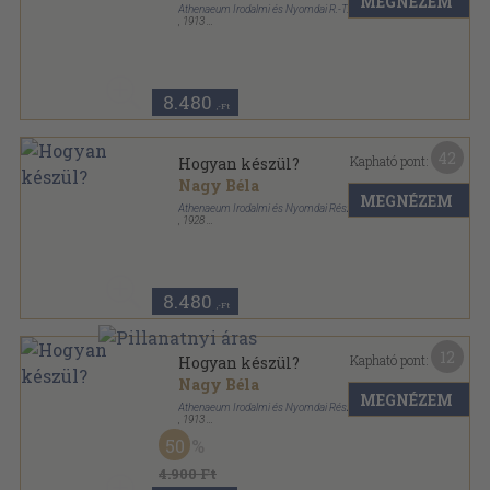
MEGNÉZEM
Athenaeum Irodalmi és Nyomdai R.-T.
,
1913
Színezett egész vászonkötés
,
280
oldal
8.480
,-Ft
42
Kapható pont:
Hogyan készül?
Nagy Béla
MEGNÉZEM
Athenaeum Irodalmi és Nyomdai Részvénytársulat
,
1928
Aranyozott, színezett kiadói egész vászonkötés
,
272
oldal
8.480
,-Ft
12
Kapható pont:
Hogyan készül?
Nagy Béla
MEGNÉZEM
Athenaeum Irodalmi és Nyomdai Részvénytársulat
,
1913
Könyvkötői vászonkötés
,
280
oldal
50
4.900 Ft