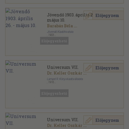
Jövendő 1903. április 26. -
Előjegyzem
május 10.
Barabás Béla
...
Jövendő Kiadóhivatala
,
1903
Félvászon
,
240
oldal
Előjegyezhető
Jövendő sorozat
Universum VII.
Előjegyzem
Dr. Keller Oszkár
...
Lampel R. Könyvkiadóvállalata
,
1916
Félvászon
,
336
oldal
Universum sorozat
Előjegyezhető
Universum VII.
Előjegyzem
Dr. Keller Oszkár
...