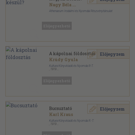
Nagy Béla
...
Athenaeum Irodalmi és Nyomdai Részvénytársulat
Könyvkötői kötés
,
260
oldal
Hogyan készül? sorozat
Előjegyezhető
A kápolnai földosztás
Előjegyzem
Krúdy Gyula
Kultura Könyvkiadó és Nyomda R-T.
,
1919
Könyvkötői kötés
,
61
oldal
Károlyi-könyvtár sorozat
Előjegyezhető
Bucsuztató
Előjegyzem
Karl Kraus
Kultura Könyvkiadó és Nyomda R.-T.
,
1919
Könyvkötői papírkötés
,
208
oldal
Károlyi-könyvtár sorozat