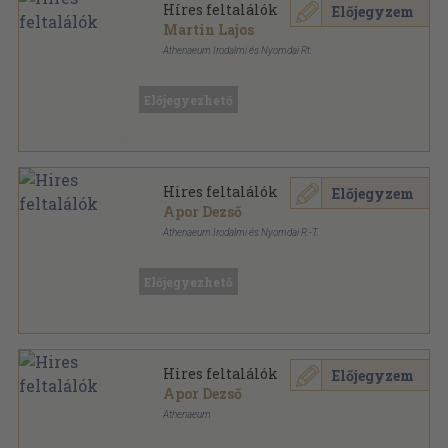
Híres feltalálók
Előjegyzem
Martin Lajos
Athenaeum Irodalmi és Nyomdai Rt.
Tűzött kötés
,
206
oldal
Előjegyezhető
Hires feltalálók
Előjegyzem
Apor Dezső
Athenaeum Irodalmi és Nyomdai R.-T.
Ragasztott kemény papírkötés
,
206
oldal
Előjegyezhető
Hires feltalálók
Előjegyzem
Apor Dezső
Athenaeum
Színezett egész vászonkötés
,
288
oldal