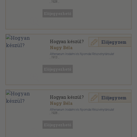
,
1928
Fűzött keménykötés
,
272
oldal
Előjegyezhető
Hogyan készül?
Előjegyzem
Nagy Béla
Athenaeum Irodalmi és Nyomdai Részvénytársulat
,
1913
Félvászon
,
280
oldal
Előjegyezhető
Hogyan készül?
Előjegyzem
Nagy Béla
Athenaeum Irodalmi és Nyomdai Részvénytársulat
,
1928
Félvászon
,
272
oldal
Előjegyezhető