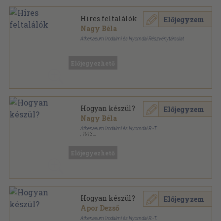
Hires feltalálók
Előjegyzem
Nagy Béla
Athenaeum Irodalmi és Nyomdai Részvénytársulat
Színezett egész vászonkötés
,
206
oldal
Előjegyezhető
Hogyan készül?
Előjegyzem
Nagy Béla
Athenaeum Irodalmi és Nyomdai R.-T.
,
1913
Tűzött keménykötés
,
280
oldal
Előjegyezhető
Hogyan készül?
Előjegyzem
Apor Dezső
Athenaeum Irodalmi és Nyomdai R.-T.