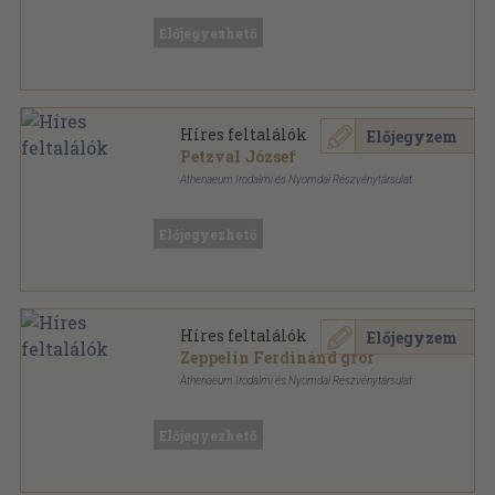
Könyvkötői vászonkötés
,
206
oldal
Előjegyezhető
Híres feltalálók
Előjegyzem
Petzval József
Athenaeum Irodalmi és Nyomdai Részvénytársulat
Színezett egész vászonkötés
,
206
oldal
Előjegyezhető
Híres feltalálók
Előjegyzem
Zeppelin Ferdinánd gróf
Athenaeum Irodalmi és Nyomdai Részvénytársulat
Félvászon
,
206
oldal
Előjegyezhető