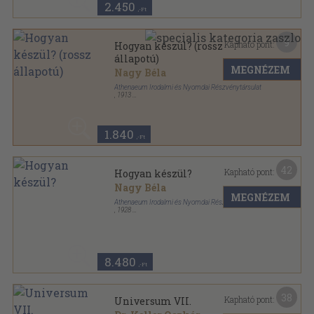
2.450
,-Ft
9
Kapható pont:
Hogyan készül? (rossz
állapotú)
MEGNÉZEM
Nagy Béla
Athenaeum Irodalmi és Nyomdai Részvénytársulat
,
1913
Félvászon
,
280
oldal
1.840
,-Ft
42
Kapható pont:
Hogyan készül?
Nagy Béla
MEGNÉZEM
Athenaeum Irodalmi és Nyomdai Részvénytársulat
,
1928
Aranyozott, színezett kiadói egész vászonkötés
,
272
oldal
8.480
,-Ft
38
Kapható pont:
Universum VII.