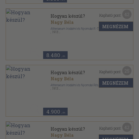
42
Kapható pont:
Hogyan készül?
Nagy Béla
MEGNÉZEM
Athenaeum Irodalmi és Nyomdai R.-T.
,
1913
Színezett egész vászonkötés
,
280
oldal
8.480
,-Ft
25
Kapható pont:
Hogyan készül?
Nagy Béla
MEGNÉZEM
Athenaeum Irodalmi és Nyomdai Részvénytársulat
,
1913
Könyvkötői kötés
,
280
oldal
4.900
,-Ft
42
Kapható pont:
Hogyan készül?
Nagy Béla