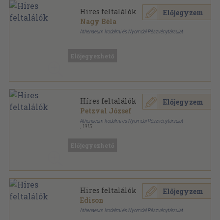
Hires feltalálók
Előjegyzem
Nagy Béla
Athenaeum Irodalmi és Nyomdai Részvénytársulat
Félvászon
,
288
oldal
Előjegyezhető
Híres feltalálók
Előjegyzem
Petzval József
Athenaeum Irodalmi és Nyomdai Részvénytársulat
,
1915
Színezett egész vászonkötés
,
288
oldal
Előjegyezhető
Hires feltalálók
Előjegyzem
Edison
Athenaeum Irodalmi és Nyomdai Részvénytársulat