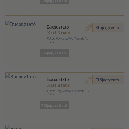
Előjegyezhető
Bucsuztató
Előjegyzem
Karl Kraus
Kultura Könyvkiadó és Nyomda Rt.
,
1919
Varrott papírkötés
,
208
oldal
Károlyi-könyvtár sorozat
Előjegyezhető
Bucsuztató
Előjegyzem
Karl Kraus
Kultura Könyvkiadó és Nyomda R.-T.
,
1919
Félbőr
,
208
oldal
Károlyi-könyvtár sorozat
Előjegyezhető