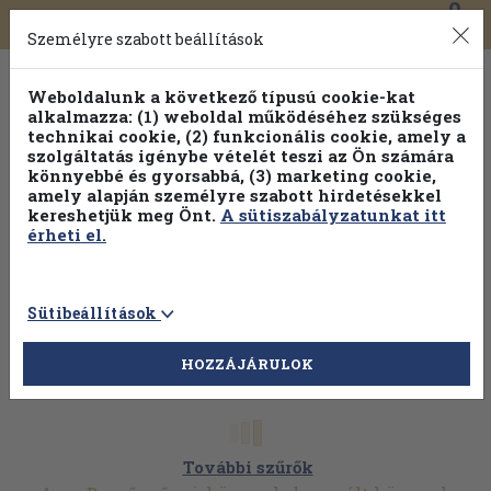
0
Toggle
Főmenü
Könyveink
navigation
Személyre szabott beállítások
Weboldalunk a következő típusú cookie-kat
alkalmazza: (1) weboldal működéséhez szükséges
technikai cookie, (2) funkcionális cookie, amely a
szolgáltatás igénybe vételét teszi az Ön számára
könnyebbé és gyorsabbá, (3) marketing cookie,
amely alapján személyre szabott hirdetésekkel
kereshetjük meg Önt.
A sütiszabályzatunkat itt
érheti el.
Sütibeállítások
HOZZÁJÁRULOK
További szűrők