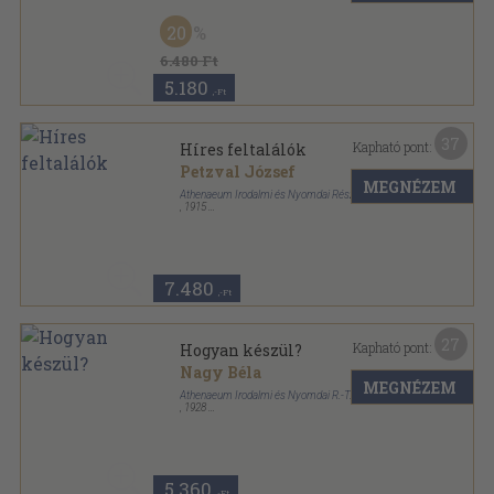
Félvászon
,
206
oldal
20
6.480 Ft
5.180
,-Ft
37
Kapható pont:
Híres feltalálók
Petzval József
MEGNÉZEM
Athenaeum Irodalmi és Nyomdai Részvénytársulat
,
1915
Félvászon
,
288
oldal
7.480
,-Ft
27
Kapható pont:
Hogyan készül?
Nagy Béla
MEGNÉZEM
Athenaeum Irodalmi és Nyomdai R.-T.
,
1928
Félvászon
,
272
oldal
5.360
,-Ft