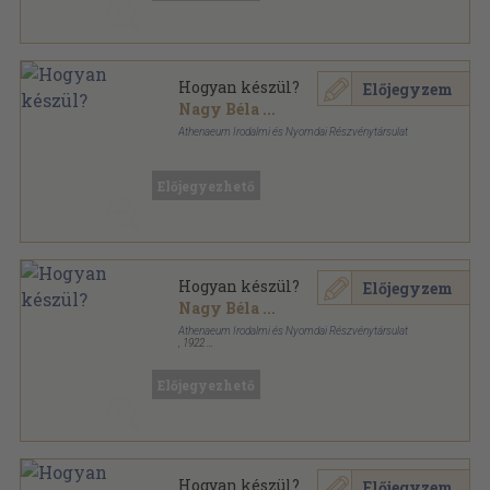
Hogyan készül?
Előjegyzem
Nagy Béla
...
Athenaeum Irodalmi és Nyomdai Részvénytársulat
Könyvkötői vászonkötés
,
260
oldal
Hogyan készül? sorozat
Előjegyezhető
Hogyan készül?
Előjegyzem
Nagy Béla
...
Athenaeum Irodalmi és Nyomdai Részvénytársulat
,
1922
Félvászon
,
260
oldal
Hogyan készül? sorozat
Előjegyezhető
Hogyan készül?
Előjegyzem