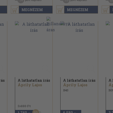
14
15
2
pont kapható
pont kapható
MEGNÉZEM
MEGNÉZEM
rás
A láthatatlan írás
A láthatatlan írás
A 
Áprily Lajos
Áprily Lajos
Áp
1943
193
3.480 Ft
50
1.740
6.580
3.