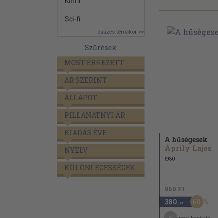
Krimi
Sci-fi
összes témakör >>
Szűrések
MOST ÉRKEZETT
ÁR SZERINT
ÁLLAPOT
PILLANATNYI ÁR
KIADÁS ÉVE
A hűségesek
Áprily Lajos
NYELV
1980
KÜLÖNLEGESSÉGEK
960 Ft
60
380
,-Ft