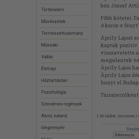
ben József Attil
Történelem
Főbb kötetei: Fa
Művészetek
Akarsz-e fényt?
Természettudomány
Áprily Lajost e
kaptak pozitív 
Műszaki
visszavetette a
Vallás
megjelentek ver
Áprily Lajos ha
Életrajz
Áprily Lajos d
Háztartástan
hunyt el Budap
Pszichológia
Társszerzőkén
Szerelmes regények
Akció, kaland
1-60 találat, összesen 1.
Idegennyelv
Rendez