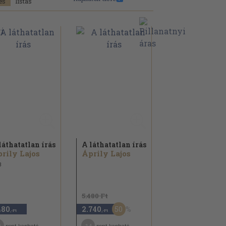
láthatatlan írás
A láthatatlan írás
rily Lajos
Áprily Lajos
3
5.480 Ft
50
480
2.740
,-Ft
,-Ft