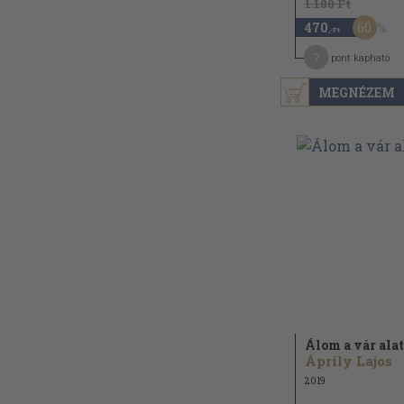
1.180 Ft
60
470
,-Ft
7
pont kapható
MEGNÉZEM
Álom a vár alat
Áprily Lajos
2019