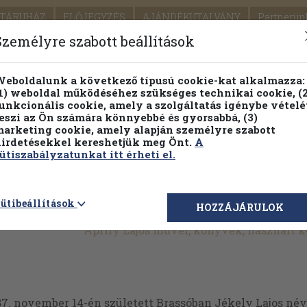
TÁRUHÁZ
ELŐJEGYZÉS
AJÁNDÉKUTALVÁNY
Partnerün
SZÁLLÍTÁS
SEGÍTSÉG
Személyre szabott beállítások
1.
Részletes kereső
Témaköri fa
eboldalunk a következő típusú cookie-kat alkalmazza:
1) weboldal működéséhez szükséges technikai cookie, (2
KIADV
unkcionális cookie, amely a szolgáltatás igénybe vételé
LEGNA
eszi az Ön számára könnyebbé és gyorsabbá, (3)
arketing cookie, amely alapján személyre szabott
PILLANATNYI ÁRAINK
FENNTARTHATÓ OLVASMÁN
irdetésekkel kereshetjük meg Önt.
A
ütiszabályzatunkat itt érheti el.
ütibeállítások
HOZZÁJÁRULOK
Áprily Lajos művei, könyvek, használt 
87. november 14-én született Brassóban Jékely Lajos név