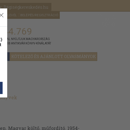
k: Régiségkereskedés.hu
A kosaram
HÍRLEVÉL
BELÉPÉS/REGISZTRÁCIÓ
MÉG
0
5000
Ft
144.769
)
ÁNNYAL NYÚJTJUK MAGYARORSZÁG
t
GYOBB ANTIKVÁR KÖNYV-KÍNÁLATÁT
YOK
KÖTELEZŐ ÉS AJÁNLOTT OLVASMÁNYOK
könyvek
en. Magyar költő, műfordító. 1954-