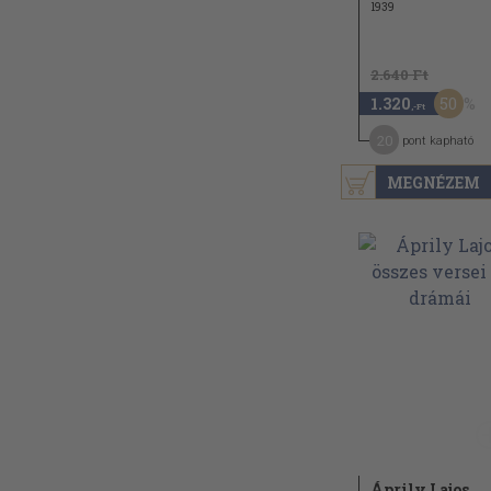
1939
2.640 Ft
50
1.320
,-Ft
20
pont kapható
MEGNÉZEM
Áprily Lajos