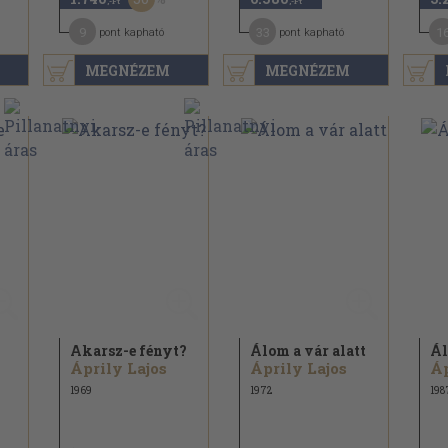
,-Ft
,-Ft
9
33
1
pont kapható
pont kapható
MEGNÉZEM
MEGNÉZEM
Akarsz-e fényt?
Álom a vár alatt
Ál
Áprily Lajos
Áprily Lajos
Áp
1969
1972
198