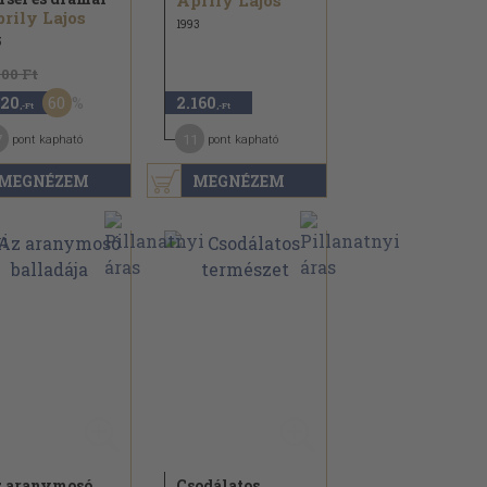
Áprily Lajos
rily Lajos
1993
5
800 Ft
60
120
2.160
,-Ft
,-Ft
7
11
pont kapható
pont kapható
MEGNÉZEM
MEGNÉZEM
 aranymosó
Csodálatos