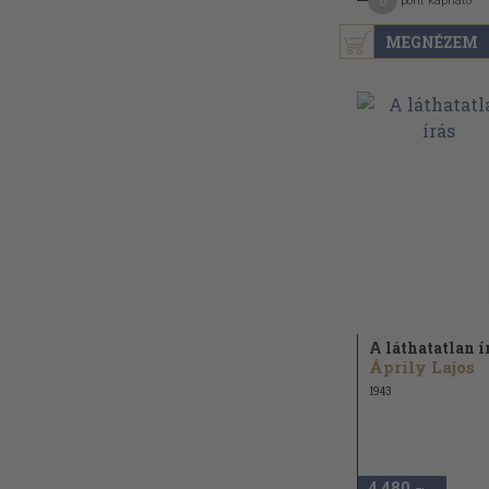
6
pont kapható
MEGNÉZEM
A láthatatlan í
Áprily Lajos
1943
4.480