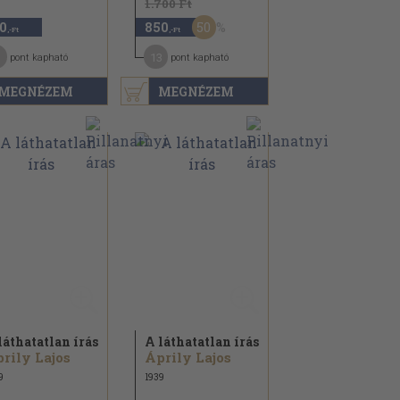
1.700 Ft
50
0
850
,-Ft
,-Ft
13
pont kapható
pont kapható
MEGNÉZEM
MEGNÉZEM
láthatatlan írás
A láthatatlan írás
rily Lajos
Áprily Lajos
9
1939