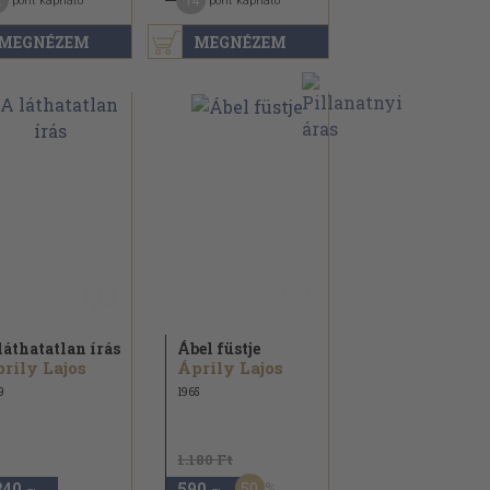
2
14
pont kapható
pont kapható
MEGNÉZEM
MEGNÉZEM
láthatatlan írás
Ábel füstje
rily Lajos
Áprily Lajos
9
1965
1.180 Ft
50
240
590