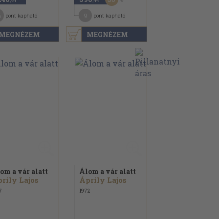
,-Ft
,-Ft
6
9
pont kapható
pont kapható
MEGNÉZEM
MEGNÉZEM
om a vár alatt
Álom a vár alatt
rily Lajos
Áprily Lajos
7
1972