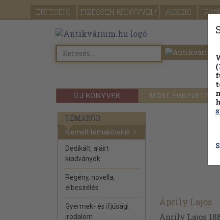
ÉRTESÍTŐ
FIZESSEN
KÖNYVVEL!
AUKCIÓ
PON
W
(
f
t
m
ÚJ KÖNYVEK
MOST ÉRKEZETT
h
s
TÉMAKÖR
Kiemelt témaköreink
S
Dedikált, aláírt
kiadványok
Regény, novella,
elbeszélés
Áprily Lajos
Gyermek- és ifjúsági
Áprily Lajos 18
irodalom