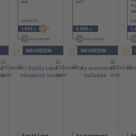
1939
2007
Áp
198
2.640 Ft
2.
30
1.840
5.580
1.
,-Ft
,-Ft
17
28
1
pont kapható
pont kapható
MEGNÉZEM
MEGNÉZEM
Áprily Lajos
Az aranymosó
Az