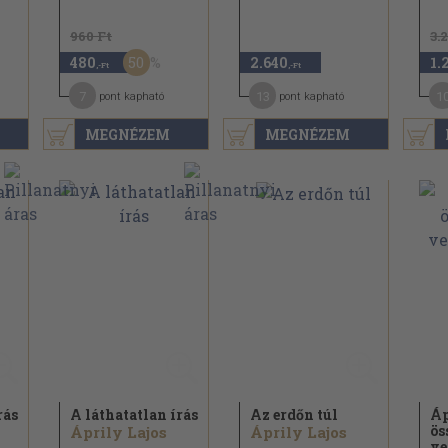
960 Ft
3.
50
480
2.640
1.
,-Ft
,-Ft
7
13
1
pont kapható
pont kapható
MEGNÉZEM
MEGNÉZEM
rás
A láthatatlan írás
Az erdőn túl
Áp
ös
Áprily Lajos
Áprily Lajos
ve