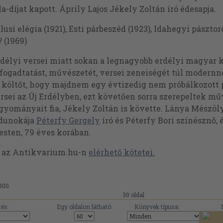
a-díjat kapott. Áprily Lajos Jékely Zoltán író édesapja.
lusi elégia (1921), Esti párbeszéd (1923), Idahegyi pásztor
 (1969)
rdélyi versei miatt sokan a legnagyobb erdélyi magyar k
fogadtatást, művészetét, versei zeneiségét túl modernne
 költőt, hogy majdnem egy évtizedig nem próbálkozott p
sei az Új Erdélyben, ezt követően sorra szerepeltek mű
gyományait fia, Jékely Zoltán is követte. Lánya Mészöly
édunokája
Péterfy Gergely
író és Péterfy Bori színésznő,
esten, 79 éves korában.
t az Antikvarium.hu-n
elérhető kötetei
.
800.
30 oldal
és:
Egy oldalon látható:
Könyvek típusa: