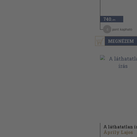
740
,-Ft
4
pont kapható
MEGNÉZEM
A láthatatlan í
Áprily Lajos