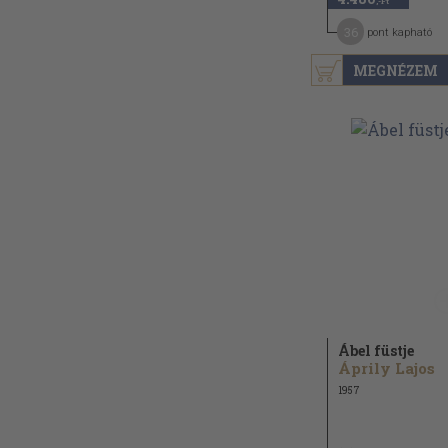
,-Ft
36
pont kapható
MEGNÉZEM
Ábel füstje
Áprily Lajos
1957