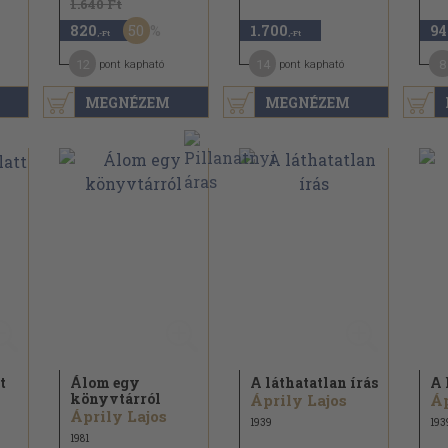
1.640 Ft
50
820
1.700
94
,-Ft
,-Ft
12
14
8
pont kapható
pont kapható
MEGNÉZEM
MEGNÉZEM
t
Álom egy
A láthatatlan írás
A 
könyvtárról
Áprily Lajos
Áp
Áprily Lajos
1939
193
1981