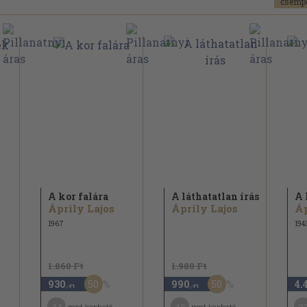
A kor falára
A láthatatlan írás
A 
Áprily Lajos
Áprily Lajos
Áp
1967
194
1.860 Ft
1.980 Ft
50
50
930
990
4.
,-Ft
,-Ft