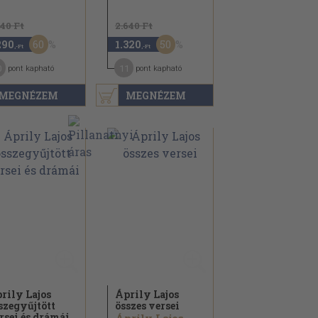
240 Ft
2.640 Ft
60
50
290
1.320
,-Ft
,-Ft
0
11
pont kapható
pont kapható
MEGNÉZEM
MEGNÉZEM
rily Lajos
Áprily Lajos
szegyűjtött
összes versei
rsei és drámái