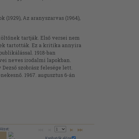
ok (1929), Az aranyszarvas (1964),
öltőnek tartják. Első versei nem
k tartották. Ez a kritika annyira
ublikálással. 1918-ban
vei neves irodalmi lapokban.
 Dezső szobrász felesége lett.
 énekesnő. 1967. augusztus 6-án
Nézet:
Kaphatók előre: