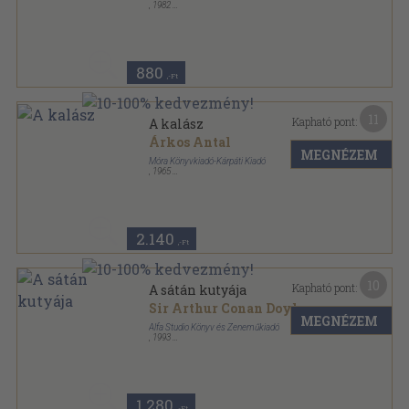
,
1982
Ragasztott papírkötés
,
212
oldal
Delfin könyvek sorozat
880
,-Ft
11
Kapható pont:
A kalász
Árkos Antal
MEGNÉZEM
Móra Könyvkiadó-Kárpáti Kiadó
,
1965
Tűzött kötés
,
11
oldal
2.140
,-Ft
10
Kapható pont:
A sátán kutyája
Sir Arthur Conan Doyle
MEGNÉZEM
Alfa Studio Könyv és Zeneműkiadó
,
1993
Ragasztott papírkötés
,
249
oldal
1.280
,-Ft