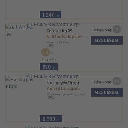
1.240
,-Ft
9
Kapható pont:
Galaktika 39.
Viktor Kolupajev
...
MEGNÉZEM
Kozmosz Könyvek
,
1980
Ragasztott papírkötés
,
126
oldal
50
Galaktika sorozat
1.140 Ft
570
,-Ft
14
Kapható pont:
Harisnyás Pippi
Astrid Lindgren
MEGNÉZEM
Móra Ferenc Ifjúsági Könyvkiadó
,
1972
Félvászon
,
189
oldal
Pöttyös könyvek sorozat
2.880
,-Ft