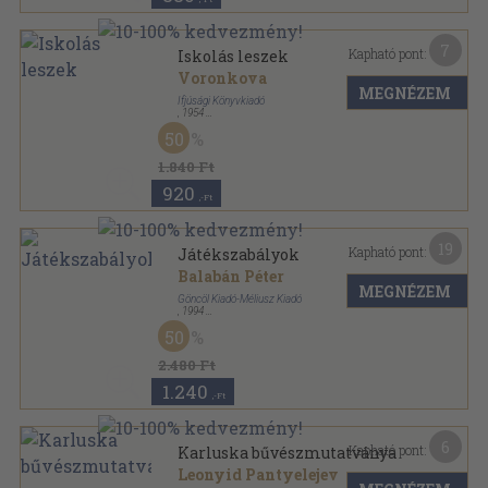
7
Kapható pont:
Iskolás leszek
Voronkova
MEGNÉZEM
Ifjúsági Könyvkiadó
,
1954
Félvászon
,
53
oldal
50
1.840 Ft
920
,-Ft
19
Kapható pont:
Játékszabályok
Balabán Péter
MEGNÉZEM
Göncöl Kiadó-Méliusz Kiadó
,
1994
Varrott keménykötés
,
319
oldal
50
2.480 Ft
1.240
,-Ft
6
Kapható pont:
Karluska bűvészmutatványa
Leonyid Pantyelejev