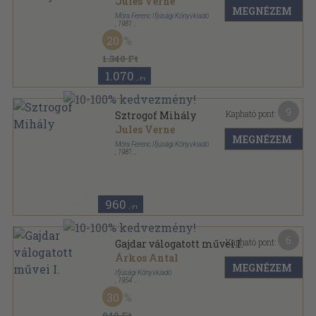
Jules Verne
MEGNÉZEM
Móra Ferenc Ifjúsági Könyvkiadó
,
1981
Könyvkötői vászonkötés
,
286
oldal
20
Verne-sorozat sorozat
1.340 Ft
1.070
,-Ft
9
Kapható pont:
Sztrogof Mihály
Jules Verne
MEGNÉZEM
Móra Ferenc Ifjúsági Könyvkiadó
,
1981
Ragasztott papírkötés
,
286
oldal
Verne-sorozat sorozat
960
,-Ft
6
Kapható pont:
Gajdar válogatott művei I.
Árkos Antal
MEGNÉZEM
Ifjúsági Könyvkiadó
,
1954
Vászon
,
330
oldal
30
940 Ft