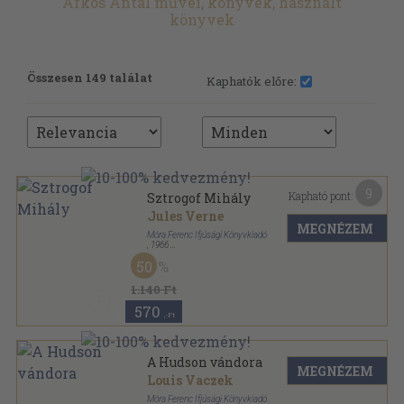
Árkos Antal művei, könyvek, használt
könyvek
Összesen 149 találat
Kaphatók előre:
9
Kapható pont:
Sztrogof Mihály
Jules Verne
MEGNÉZEM
Móra Ferenc Ifjúsági Könyvkiadó
,
1966
Vászon
,
261
oldal
50
1.140 Ft
570
,-Ft
A Hudson vándora
MEGNÉZEM
Louis Vaczek
Móra Ferenc Ifjúsági Könyvkiadó