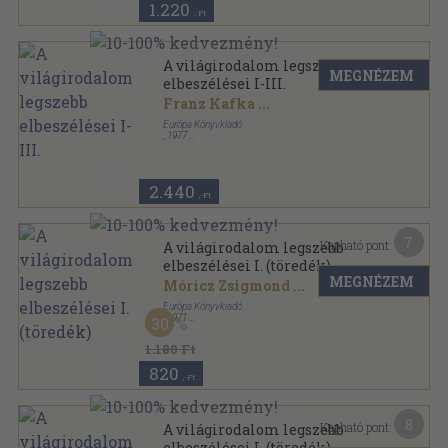
1.220
,-Ft
A világirodalom legszebb
MEGNÉZEM
elbeszélései I-III.
Franz Kafka
...
Európa Könyvkiadó
,
1977
Vászon
,
1469
oldal
2.440
,-Ft
7
Kapható pont:
A világirodalom legszebb
elbeszélései I. (töredék)
MEGNÉZEM
Móricz Zsigmond
...
Európa Könyvkiadó
,
1971
30
Vászon
,
583
oldal
1.180 Ft
820
,-Ft
8
Kapható pont:
A világirodalom legszebb
elbeszélései I. (töredék)