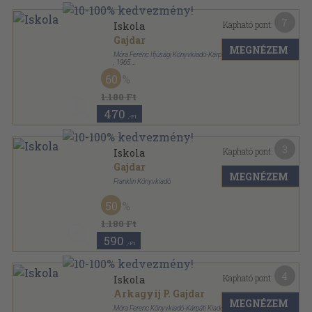
7
Kapható pont:
Iskola
Gajdar
MEGNÉZEM
Móra Ferenc Ifjúsági Könyvkiadó-Kárpáti Kiadó
,
1965
Félvászon
,
221
oldal
60
1.180 Ft
470
,-Ft
3
Kapható pont:
Iskola
Gajdar
MEGNÉZEM
Franklin Könyvkiadó
Félvászon
,
187
oldal
50
1.180 Ft
590
,-Ft
4
Kapható pont:
Iskola
Arkagyij P. Gajdar
MEGNÉZEM
Móra Ferenc Könyvkiadó-Kárpáti Kiadó