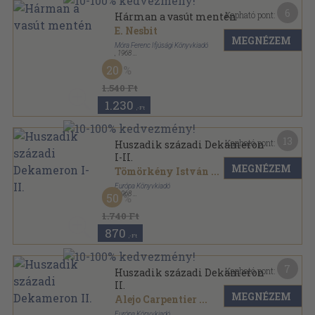
6
Kapható pont:
Hárman a vasút mentén
E. Nesbit
MEGNÉZEM
Móra Ferenc Ifjúsági Könyvkiadó
,
1968
Könyvkötői kötés
,
251
oldal
20
Delfin könyvek sorozat
1.540 Ft
1.230
,-Ft
13
Kapható pont:
Huszadik századi Dekameron
I-II.
MEGNÉZEM
Tömörkény István
...
Európa Könyvkiadó
,
1968
50
Vászon
,
1170
oldal
A világirodalom remekei sorozat
1.740 Ft
870
,-Ft
7
Kapható pont:
Huszadik századi Dekameron
II.
MEGNÉZEM
Alejo Carpentier
...
Európa Könyvkiadó