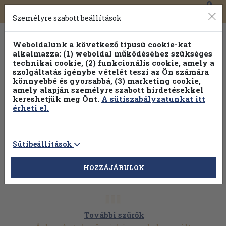
0
Toggle
Főmenü
Könyveink
navigation
Személyre szabott beállítások
Weboldalunk a következő típusú cookie-kat
alkalmazza: (1) weboldal működéséhez szükséges
technikai cookie, (2) funkcionális cookie, amely a
szolgáltatás igénybe vételét teszi az Ön számára
könnyebbé és gyorsabbá, (3) marketing cookie,
Válogasson több mint 1.000.000 kiadványunk közül
10-
amely alapján személyre szabott hirdetésekkel
100% kedvezménnyel!
kereshetjük meg Önt.
A sütiszabályzatunkat itt
érheti el.
Sütibeállítások
HOZZÁJÁRULOK
További szűrők