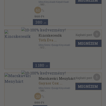
MEGNÉZEM
Móra Könyvkiadó-Kárpáti Kiadó
,
1983
Vászon
,
238
oldal
60
960 Ft
380
,-Ft
9
Kapható pont:
Kincskeresők
Tóth Éva
...
MEGNÉZEM
Móra Ferenc Ifjúsági Könyvkiadó
,
1972
Félvászon
,
296
oldal
1.180
,-Ft
5
Kapható pont:
Macskavári Menyhárt
Gaynor Cox
...
MEGNÉZEM
Móra Ferenc Ifjúsági Könyvkiadó
,
1980
Ragasztott papírkötés
,
124
oldal
30
Hol volt, hol nem volt... sorozat
880 Ft