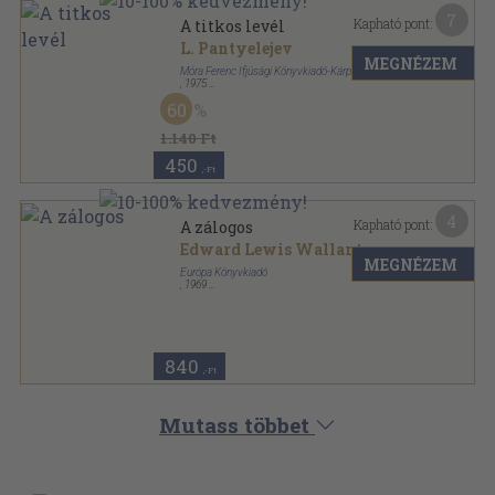
7
Kapható pont:
A titkos levél
L. Pantyelejev
MEGNÉZEM
Móra Ferenc Ifjúsági Könyvkiadó-Kárpáti Kiadó
,
1975
Vászon
,
442
oldal
60
1.140 Ft
450
,-Ft
4
Kapható pont:
A zálogos
Edward Lewis Wallant
MEGNÉZEM
Európa Könyvkiadó
,
1969
Könyvkötői kötés
,
302
oldal
Modern könyvtár sorozat
840
,-Ft
Mutass többet