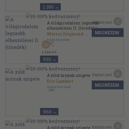
1.180
,-Ft
5
Kapható pont:
A világirodalom legszebb
elbeszélései II. (töredék)
MEGNÉZEM
Móricz Zsigmond
...
Európa Könyvkiadó
,
1977
50
Vászon
,
487
oldal
1.180 Ft
590
,-Ft
8
Kapható pont:
A zöld árnyak szigete
Eric Lambert
MEGNÉZEM
General Press Kiadó
,
1994
Ragasztott papírkötés
,
268
oldal
960
,-Ft
8
Kapható pont:
A zöld árnyak szigete