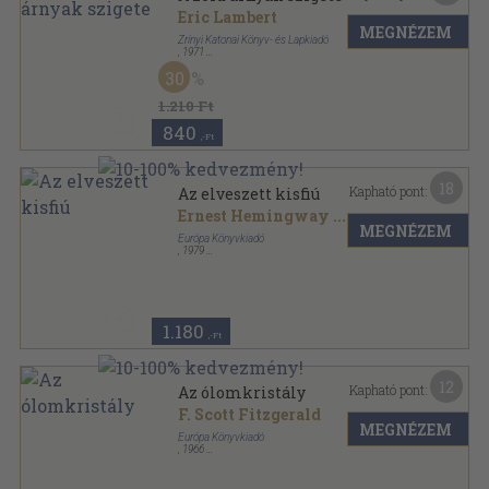
Eric Lambert
MEGNÉZEM
Zrínyi Katonai Könyv- és Lapkiadó
,
1971
Ragasztott papírkötés
,
249
oldal
30
1.210 Ft
840
,-Ft
18
Kapható pont:
Az elveszett kisfiú
Ernest Hemingway
...
MEGNÉZEM
Európa Könyvkiadó
,
1979
Fűzött keménykötés
,
771
oldal
1.180
,-Ft
12
Kapható pont:
Az ólomkristály
F. Scott Fitzgerald
MEGNÉZEM
Európa Könyvkiadó
,
1966
Fűzött kemény papírkötés
,
489
oldal