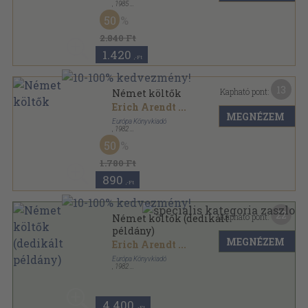
,
1985
Vászon
,
323
oldal
50
2.840 Ft
1.420
,-Ft
13
Kapható pont:
Német költők
Erich Arendt
...
MEGNÉZEM
Európa Könyvkiadó
,
1982
Vászon
,
372
oldal
50
Európai költészet sorozat
1.780 Ft
890
,-Ft
22
Kapható pont:
Német költők (dedikált
példány)
MEGNÉZEM
Erich Arendt
...
Európa Könyvkiadó
,
1982
Vászon
,
372
oldal
Európai költészet sorozat
4.400
,-Ft