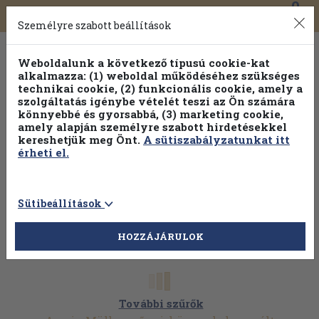
0
Toggle
Főmenü
Könyveink
navigation
Személyre szabott beállítások
Weboldalunk a következő típusú cookie-kat
alkalmazza: (1) weboldal működéséhez szükséges
technikai cookie, (2) funkcionális cookie, amely a
szolgáltatás igénybe vételét teszi az Ön számára
könnyebbé és gyorsabbá, (3) marketing cookie,
Válogasson több mint 1.000.000 kiadványunk közül
10-
amely alapján személyre szabott hirdetésekkel
100% kedvezménnyel!
kereshetjük meg Önt.
A sütiszabályzatunkat itt
érheti el.
Sütibeállítások
HOZZÁJÁRULOK
További szűrők