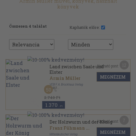
Armin Müller művei, könyvek, használt
könyvek
Összesen 4 találat
Kaphatók előre:
12
Kapható pont:
Land zwischen Saale und
Elster
MEGNÉZEM
Armin Müller
VEB F. A. Brockhaus Verlag
,
1963
50
Vászon
,
164
oldal
2.740 Ft
1.370
,-Ft
7
Kapható pont:
Der Holzwurm und der König
Franz Fühmann
...
MEGNÉZEM
Mitteldeutscher Verlag