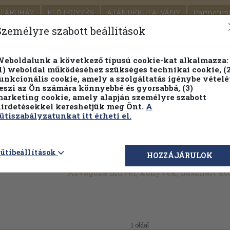
TÁRUHÁZ
ELŐJEGYZÉS
AJÁNDÉKUTALVÁNY
Partnerün
SZÁLLÍTÁS
SEGÍTSÉG
Személyre szabott beállítások
1.
Részletes kereső
Témaköri fa
eboldalunk a következő típusú cookie-kat alkalmazza:
1) weboldal működéséhez szükséges technikai cookie, (2
KIADV
unkcionális cookie, amely a szolgáltatás igénybe vételé
LEGNA
eszi az Ön számára könnyebbé és gyorsabbá, (3)
arketing cookie, amely alapján személyre szabott
PILLANATNYI ÁRAINK
FENNTARTHATÓ OLVASMÁN
irdetésekkel kereshetjük meg Önt.
A
ütiszabályzatunkat itt érheti el.
ütibeállítások
HOZZÁJÁRULOK
Asvagoza művei, könyvek, használt k
1 oldal