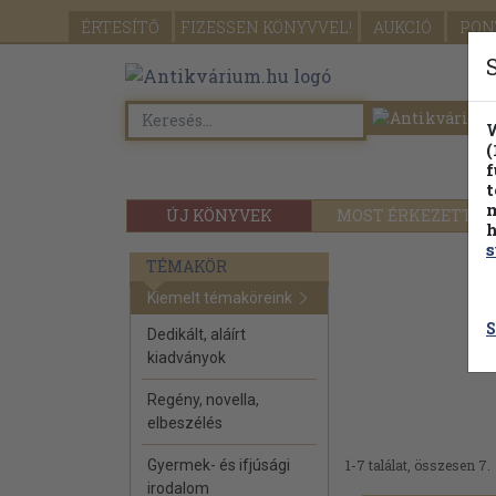
ÉRTESÍTŐ
FIZESSEN
KÖNYVVEL!
AUKCIÓ
PON
W
(
f
t
m
ÚJ KÖNYVEK
MOST ÉRKEZETT
h
s
TÉMAKÖR
Kiemelt témaköreink
S
Dedikált, aláírt
kiadványok
Regény, novella,
elbeszélés
Gyermek- és ifjúsági
1-7 találat, összesen 7.
irodalom