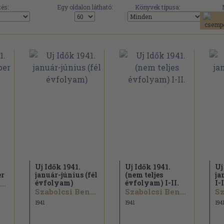
és:
Egy oldalon látható:
Könyvek típusa:
Uj Idők 1941.
Uj Idők 1941.
Uj
er
január-június (fél
(nem teljes
ja
évfolyam)
évfolyam) I-II.
I-I
Szabolcsi Bence...
Szabolcsi Bence...
Szabolcsi Bence...
1941
1941
194