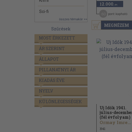
Krimi
12.000
,-Ft
Sci-fi
60
pont kapható
összes témakör >>
MEGNÉZEM
Szűrések
MOST ÉRKEZETT
ÁR SZERINT
ÁLLAPOT
PILLANATNYI ÁR
KIADÁS ÉVE
NYELV
KÜLÖNLEGESSÉGEK
Uj Idők 1941.
július-decembe
(fél évfolyam)
Ormay Imre...
1941