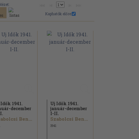
Nézet:
Kaphatók előre:
 Idők 1941.
Uj Idők 1941.
nuár-december
január-december
I.
I-II.
Szabolcsi Bence...
Szabolcsi Bence...
1
1941