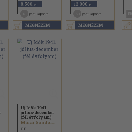
8.580
12.000
,-Ft
,-Ft
43
60
El
pont kapható
pont kapható
MEGNÉZEM
MEGNÉZEM
Uj Idők 1941.
r
július-december
(fél évfolyam)
Márai Sándor...
1941