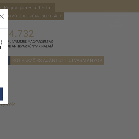
k: Régiségkereskedés.hu
A kosaram
HÍRLEVÉL
BELÉPÉS/REGISZTRÁCIÓ
MÉG
0
5000
Ft
144.732
)
ÁNNYAL NYÚJTJUK MAGYARORSZÁG
t
GYOBB ANTIKVÁR KÖNYV-KÍNÁLATÁT
YOK
KÖTELEZŐ ÉS AJÁNLOTT OLVASMÁNYOK
önyvek