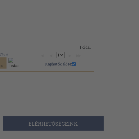
1 oldal
Nézet:
Kaphatók előre:
ELÉRHETŐSÉGEINK