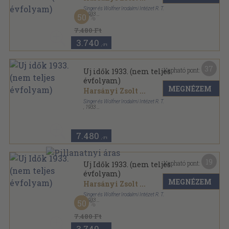
Singer és Wolfner Irodalmi Intézet R. T.
,
1933
50
Könyvkötői kötés
,
904
oldal
Uj Idők sorozat
7.480 Ft
3.740
,-Ft
37
Kapható pont:
Uj idők 1933. (nem teljes
évfolyam)
MEGNÉZEM
Harsányi Zsolt
...
Singer és Wolfner Irodalmi Intézet R. T.
,
1933
Könyvkötői kötés
,
869
oldal
Uj Idők sorozat
7.480
,-Ft
19
Kapható pont:
Uj Idők 1933. (nem teljes
évfolyam)
MEGNÉZEM
Harsányi Zsolt
...
Singer és Wolfner Irodalmi Intézet R. T.
,
1933
50
Könyvkötői kötés
,
900
oldal
Uj Idők sorozat
7.480 Ft
3.740