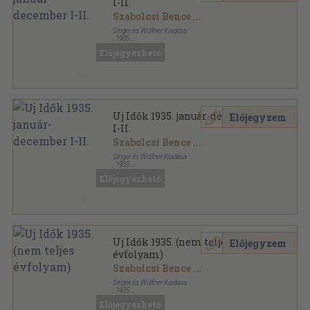
I-II.
Szabolcsi Bence
...
Singer és Wolfner Kiadása
,
1935
Könyvkötői kötés
,
1990
oldal
Előjegyezhető
Uj Idők sorozat
Uj Idők 1935. január-december
Előjegyzem
I-II.
Szabolcsi Bence
...
Singer és Wolfner Kiadása
,
1935
Aranyozott kiadói egész vászonkötés
,
1991
oldal
Előjegyezhető
Uj Idők sorozat
Uj Idők 1935. (nem teljes
Előjegyzem
évfolyam)
Szabolcsi Bence
...
Singer és Wolfner Kiadása
,
1935
Tűzött kötés
,
1751
oldal
Előjegyezhető
Uj Idők sorozat