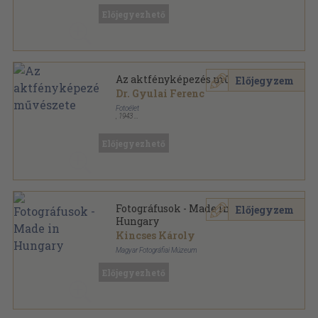
Fotoélet Nagykönyvtára sorozat
Előjegyezhető
Az aktfényképezés művészete
Előjegyzem
Dr. Gyulai Ferenc
Fotoélet
,
1943
Félvászon
,
14
oldal
Előjegyezhető
Fotográfusok - Made in
Előjegyzem
Hungary
Kincses Károly
Magyar Fotográfiai Múzeum
Ragasztott papírkötés
,
319
oldal
Előjegyezhető