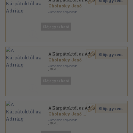
Előjegyzem
Cholnoky Jenő
Somló Béla Könyvkiadó
Könyvkötői vászonkötés
,
275
oldal
Előjegyezhető
A Kárpátoktól az Adriáig
Előjegyzem
Cholnoky Jenő
Somló Béla Könyvkiadó
,
1934
Vászon
,
275
oldal
Előjegyezhető
A Kárpátoktól az Adriáig
Előjegyzem
Cholnoky Jenő
...
Somló Béla Könyvkiadó
,
1934
Könyvkötői kötés
,
275
oldal