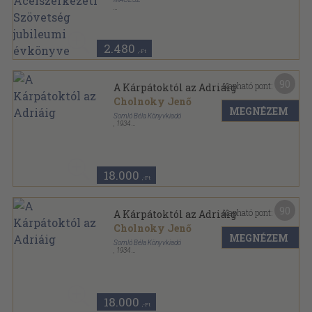
Varrott keménykötés
,
101
oldal
A MAGÉSZ Magyar Acélszerkezeti Szövetség
évkönyve sorozat
2.480
,-Ft
90
Kapható pont:
A Kárpátoktól az Adriáig
Cholnoky Jenő
MEGNÉZEM
Somló Béla Könyvkiadó
,
1934
Félvászon
,
275
oldal
18.000
,-Ft
90
Kapható pont:
A Kárpátoktól az Adriáig
Cholnoky Jenő
MEGNÉZEM
Somló Béla Könyvkiadó
,
1934
Könyvkötői kötés
,
275
oldal
18.000
,-Ft