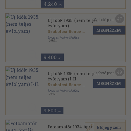
4.240
,-Ft
47
Kapható pont:
Uj Idők 1935. (nem teljes
évfolyam)
MEGNÉZEM
Szabolcsi Bence
...
Singer és Wolfner Kiadása
,
1935
Aranyozott kiadói egész vászonkötés
,
928
oldal
Uj Idők sorozat
9.400
,-Ft
49
Kapható pont:
Uj Idők 1935. (nem teljes
évfolyam) I-II.
MEGNÉZEM
Szabolcsi Bence
...
Singer és Wolfner Kiadása
,
1935
Könyvkötői kötés
,
1847
oldal
Uj Idők sorozat
9.800
,-Ft
Fotoamatőr 1934. április
Előjegyzem