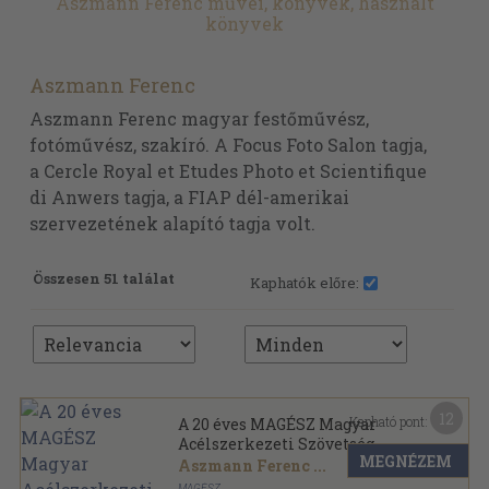
Aszmann Ferenc művei, könyvek, használt
könyvek
Aszmann Ferenc
Aszmann Ferenc magyar festőművész,
fotóművész, szakíró. A Focus Foto Salon tagja,
a Cercle Royal et Etudes Photo et Scientifique
di Anwers tagja, a FIAP dél-amerikai
szervezetének alapító tagja volt.
Összesen 51 találat
Kaphatók előre:
12
Kapható pont:
A 20 éves MAGÉSZ Magyar
Acélszerkezeti Szövetség
MEGNÉZEM
jubileumi évkönyve
Aszmann Ferenc
...
MAGÉSZ