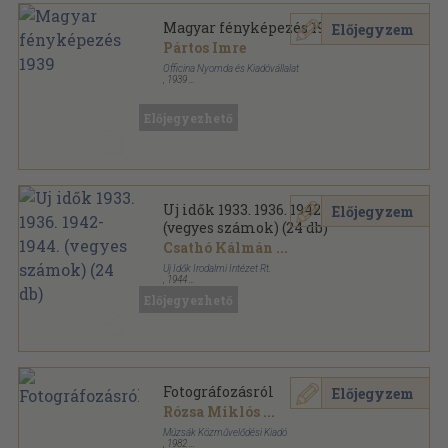
Magyar fényképezés 1939
Előjegyzem
Pártos Imre
Officina Nyomda és Kiadóvállalat
,
1939
Félvászon
,
111
oldal
Előjegyezhető
Uj idők 1933. 1936. 1942-1944.
Előjegyzem
(vegyes számok) (24 db)
Csathó Kálmán
...
Uj Idők Irodalmi Intézet Rt.
,
1944
Tűzött kötés
,
756
oldal
Előjegyezhető
Uj Idők sorozat
Fotográfozásról
Előjegyzem
Rózsa Miklós
...
Múzsák Közművelődési Kiadó
,
1982