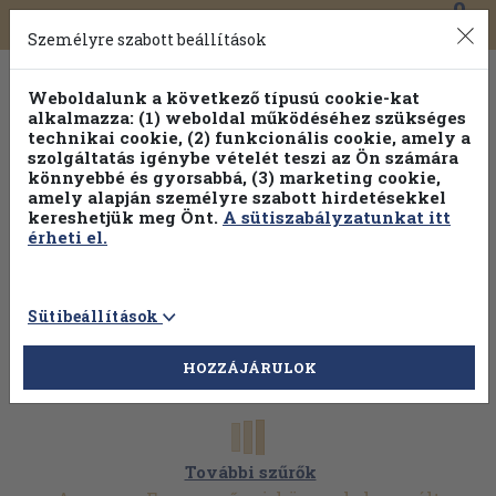
0
Toggle
Főmenü
Könyveink
navigation
Személyre szabott beállítások
Weboldalunk a következő típusú cookie-kat
alkalmazza: (1) weboldal működéséhez szükséges
technikai cookie, (2) funkcionális cookie, amely a
szolgáltatás igénybe vételét teszi az Ön számára
könnyebbé és gyorsabbá, (3) marketing cookie,
amely alapján személyre szabott hirdetésekkel
kereshetjük meg Önt.
A sütiszabályzatunkat itt
érheti el.
Sütibeállítások
HOZZÁJÁRULOK
További szűrők