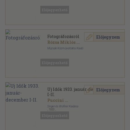
Ragasztott papírkötés
,
445
oldal
Előjegyezhető
Fotográfozásról
Előjegyzem
Rózsa Miklós
...
Múzsák Közművelődési Kiadó
Ragasztott papírkötés
,
445
oldal
Előjegyezhető
Uj Idők 1933. január-december
Előjegyzem
I-II.
Puccini
...
Singer és Wolfner Kiadása
,
1933
Aranyozott kiadói egész vászonkötés
,
1736
oldal
Előjegyezhető
Uj Idők sorozat