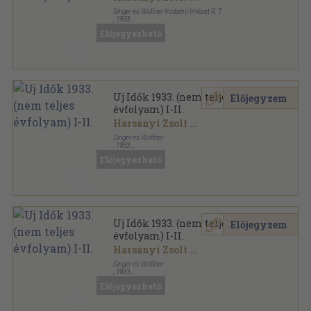
Singer és Wolfner Irodalmi Intézet R. T.
,
1933
Könyvkötői kötés
,
904
oldal
Előjegyezhető
Uj Idők sorozat
Uj Idők 1933. (nem teljes
Előjegyzem
évfolyam) I-II.
Harsányi Zsolt
...
Singer és Wolfner
,
1933
Könyvkötői kötés
,
1750
oldal
Előjegyezhető
Uj Idők sorozat
Uj Idők 1933. (nem teljes
Előjegyzem
évfolyam) I-II.
Harsányi Zsolt
...
Singer és Wolfner
,
1933
Könyvkötői kötés
,
1692
oldal
Előjegyezhető
Uj Idők sorozat