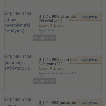
Uj Idők 1934. július-december
Előjegyzem
(fél évfolyam)
Lányi Viktor
...
Singer és Wolfner
,
1934
Könyvkötői vászonkötés
,
900
oldal
Előjegyezhető
Uj Idők sorozat
Uj Idők 1934. (nem teljes
Előjegyzem
évfolyam) I-II.
Lányi Viktor
...
Singer és Wolfner Irodalmi Intézet R. T.
,
1934
Könyvkötői kötés
,
1715
oldal
Előjegyezhető
Uj Idők sorozat
Uj Idők 1935. január-december
Előjegyzem