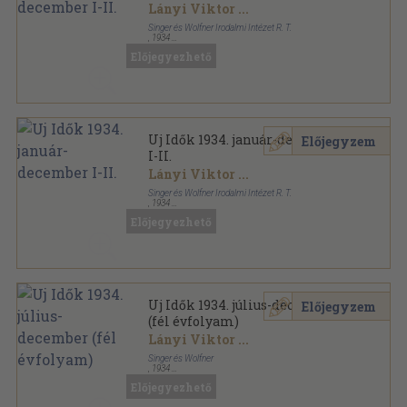
Lányi Viktor
...
Singer és Wolfner Irodalmi Intézet R. T.
,
1934
Könyvkötői kötés
,
1819
oldal
Előjegyezhető
Uj Idők sorozat
Uj Idők 1934. január-december
Előjegyzem
I-II.
Lányi Viktor
...
Singer és Wolfner Irodalmi Intézet R. T.
,
1934
Aranyozott kiadói egész vászonkötés
,
1800
oldal
Előjegyezhető
Uj Idők sorozat
Uj Idők 1934. július-december
Előjegyzem
(fél évfolyam)
Lányi Viktor
...
Singer és Wolfner
,
1934
Könyvkötői vászonkötés
,
900
oldal
Előjegyezhető
Uj Idők sorozat