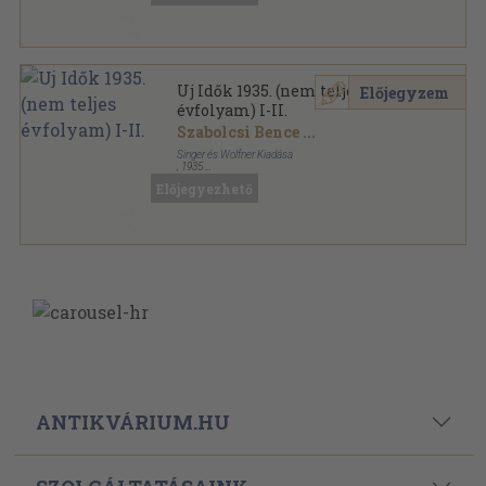
Uj Idők 1935. (nem teljes
Előjegyzem
évfolyam) I-II.
Szabolcsi Bence
...
Singer és Wolfner Kiadása
,
1935
Könyvkötői kötés
,
1990
oldal
Előjegyezhető
Uj Idők sorozat
ANTIKVÁRIUM.HU