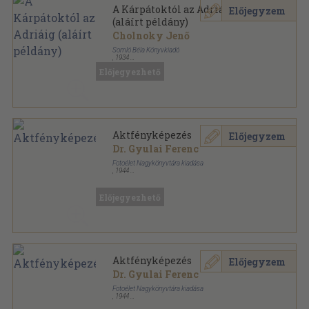
A Kárpátoktól az Adriáig
Előjegyzem
(aláírt példány)
Cholnoky Jenő
Somló Béla Könyvkiadó
,
1934
Könyvkötői kötés
,
275
oldal
Előjegyezhető
Aktfényképezés
Előjegyzem
Dr. Gyulai Ferenc
Fotoélet Nagykönyvtára kiadása
,
1944
Félvászon
,
62
oldal
Fotoélet Nagykönyvtára sorozat
Előjegyezhető
Aktfényképezés
Előjegyzem
Dr. Gyulai Ferenc
Fotoélet Nagykönyvtára kiadása
,
1944
Ragasztott papírkötés
,
62
oldal