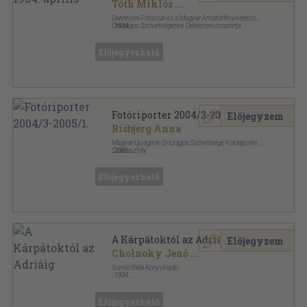
Tóth Miklós
...
Debreceni Fotoclub és a Magyar Amatőrfényképezők
Országos Szövetségének Debreceni csoportja
,
1934
Tűzött kötés
,
16
oldal
Fotoamatőr sorozat
Előjegyezhető
Fotóriporter 2004/3-2005/1.
Előjegyzem
Risbjerg Anna
Magyar Újságírók Országos Szövetsége Fotóriporteri
Szakosztály
,
2005
Ragasztott papírkötés
,
95
oldal
Fotóriporter sorozat
Előjegyezhető
A Kárpátoktól az Adriáig
Előjegyzem
Cholnoky Jenő
...
Somló Béla Könyvkiadó
,
1934
Félvászon
,
275
oldal
Előjegyezhető