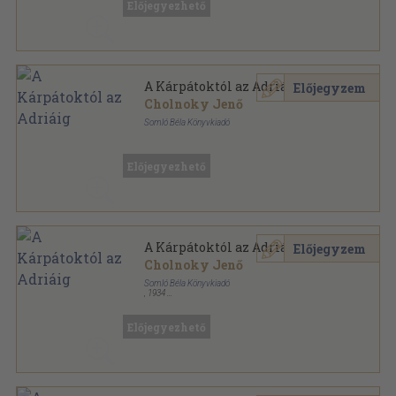
Előjegyezhető
A Kárpátoktól az Adriáig
Előjegyzem
Cholnoky Jenő
Somló Béla Könyvkiadó
Könyvkötői kötés
,
275
oldal
Előjegyezhető
A Kárpátoktól az Adriáig
Előjegyzem
Cholnoky Jenő
Somló Béla Könyvkiadó
,
1934
Varrott papírkötés
,
275
oldal
Előjegyezhető