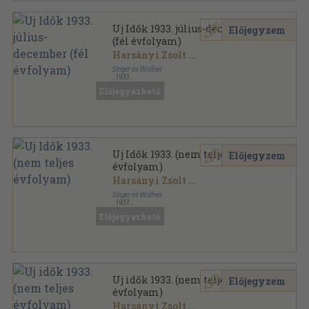
Uj Idők 1933. július-december
Előjegyzem
(fél évfolyam)
Harsányi Zsolt
...
Singer és Wolfner
,
1933
Aranyozott kiadói egész vászonkötés
,
904
oldal
Előjegyezhető
Uj Idők sorozat
Uj Idők 1933. (nem teljes
Előjegyzem
évfolyam)
Harsányi Zsolt
...
Singer és Wolfner
,
1933
Könyvkötői vászonkötés
,
898
oldal
Előjegyezhető
Uj Idők sorozat
Uj idők 1933. (nem teljes
Előjegyzem
évfolyam)
Harsányi Zsolt
...