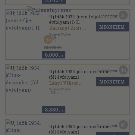
,-Ft
30
Kapható pont:
Uj Idők 1933. (nem teljes
évfolyam) I-II.
MEGNÉZEM
Harsányi Zsolt
...
Singer és Wolfner
,
1933
50
Könyvkötői kötés
,
1726
oldal
Uj Idők sorozat
12.000 Ft
6.000
,-Ft
44
Kapható pont:
Uj Idők 1934. július-december
(fél évfolyam)
MEGNÉZEM
Lányi Viktor
...
Singer és Wolfner
,
1934
Aranyozott kiadói egész vászonkötés
,
900
oldal
Uj Idők sorozat
8.880
,-Ft
40
Kapható pont:
Uj Idők 1934. július-december
(fél évfolyam)