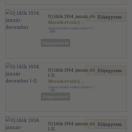
Uj Idők 1934. január-december
Előjegyzem
Mereskovszkij
...
Singer és Wolfner Irodalmi Intézet R. T.
,
1934
Tűzött kötés
,
1800
oldal
Uj Idők sorozat
Előjegyezhető
Uj Idők 1934. január-december
Előjegyzem
I-II.
Mereskovszkij
...
Singer és Wolfner Irodalmi Intézet R. T.
,
1934
Aranyozott kiadói egész vászonkötés
,
1800
oldal
Előjegyezhető
Uj Idők sorozat
Uj Idők 1934. január-december
Előjegyzem
I-II.