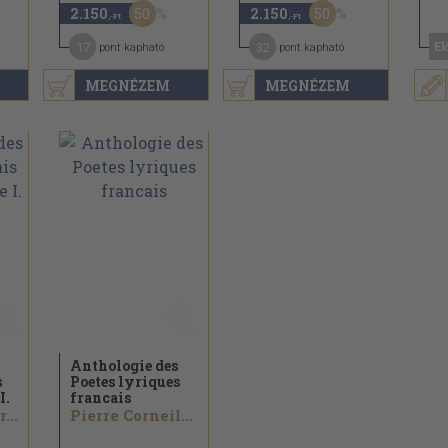
50
50
2.150
2.150
,-Ft
,-Ft
17
32
El
pont kapható
pont kapható
MEGNÉZEM
MEGNÉZEM
Anthologie des
s
Poetes lyriques
I.
francais
...
Pierre Corneille...