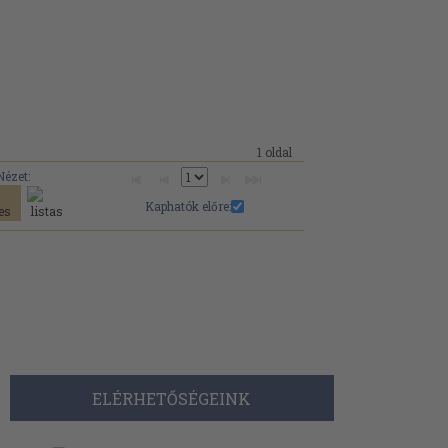
1 oldal
Nézet:
Kaphatók előre:
ELÉRHETŐSÉGEINK