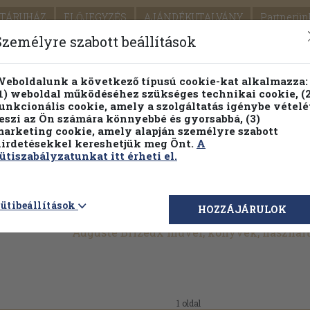
TÁRUHÁZ
ELŐJEGYZÉS
AJÁNDÉKUTALVÁNY
Partnerün
SZÁLLÍTÁS
SEGÍTSÉG
Személyre szabott beállítások
1.
Részletes kereső
Témaköri fa
eboldalunk a következő típusú cookie-kat alkalmazza:
1) weboldal működéséhez szükséges technikai cookie, (2
KIADV
unkcionális cookie, amely a szolgáltatás igénybe vételé
LEGNA
eszi az Ön számára könnyebbé és gyorsabbá, (3)
arketing cookie, amely alapján személyre szabott
PILLANATNYI ÁRAINK
FENNTARTHATÓ OLVASMÁN
irdetésekkel kereshetjük meg Önt.
A
ütiszabályzatunkat itt érheti el.
ütibeállítások
HOZZÁJÁRULOK
Auguste Brizeux művei, könyvek, használ
1 oldal