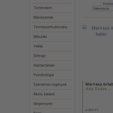
Rendez
Történelem
Művészetek
Természettudomány
Műszaki
Vallás
Életrajz
Háztartástan
Pszichológia
Márvány és ba
Szerelmes regények
Ady Endre...
Akció, kaland
Idegennyelv
4.300 Ft