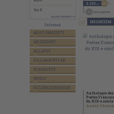
Krimi
50
2.150
,-Ft
Sci-fi
11
pont kapható
összes témakör >>
MEGNÉZEM
Szűrések
MOST ÉRKEZETT
ÁR SZERINT
ÁLLAPOT
PILLANATNYI ÁR
KIADÁS ÉVE
NYELV
KÜLÖNLEGESSÉGEK
Anthologie des
Poétes Francai
du XIX-e siécle 
André Chénier