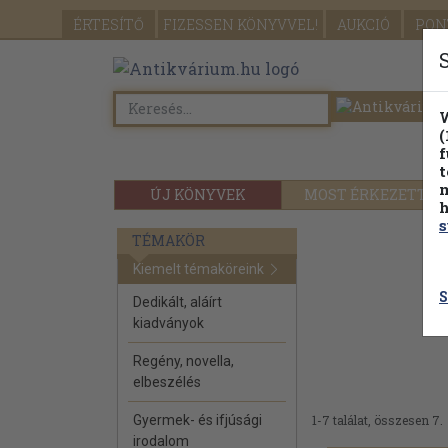
ÉRTESÍTŐ
FIZESSEN
KÖNYVVEL!
AUKCIÓ
PON
W
(
f
t
m
ÚJ KÖNYVEK
MOST ÉRKEZETT
h
s
TÉMAKÖR
Kiemelt témaköreink
S
Dedikált, aláírt
kiadványok
Regény, novella,
elbeszélés
Gyermek- és ifjúsági
1-7 találat, összesen 7.
irodalom