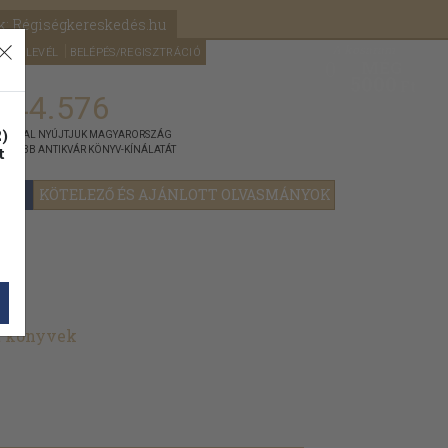
k: Régiségkereskedés.hu
A kosaram
HÍRLEVÉL
BELÉPÉS/REGISZTRÁCIÓ
MÉG
0
5000
Ft
144.576
)
ÁNNYAL NYÚJTJUK MAGYARORSZÁG
t
GYOBB ANTIKVÁR KÖNYV-KÍNÁLATÁT
YOK
KÖTELEZŐ ÉS AJÁNLOTT OLVASMÁNYOK
t könyvek