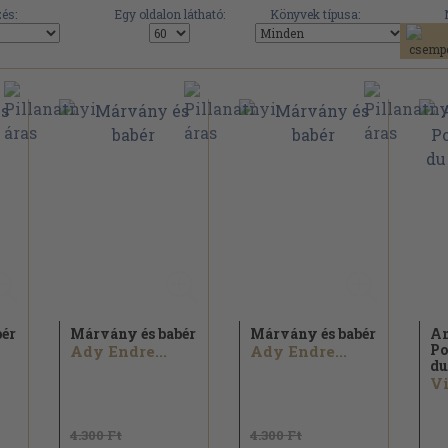
és:
Egy oldalon látható:
Könyvek típusa:
bér
Márvány és babér
Márvány és babér
An
Po
Ady Endre...
Ady Endre...
du
Vi
4.300 Ft
4.300 Ft