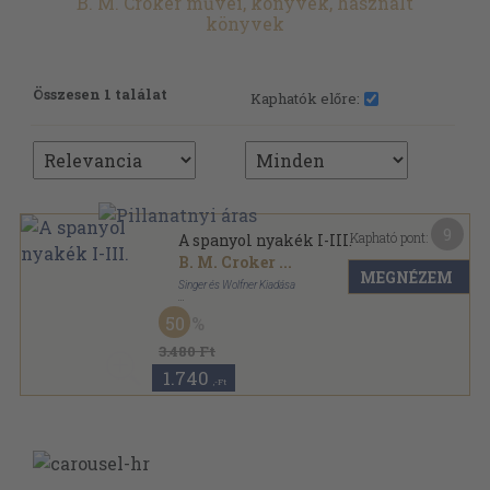
B. M. Croker művei, könyvek, használt
könyvek
Összesen 1 találat
Kaphatók előre:
9
Kapható pont:
A spanyol nyakék I-III.
B. M. Croker
...
MEGNÉZEM
Singer és Wolfner Kiadása
Könyvkötői kötés
,
367
oldal
50
Croker regényei sorozat
3.480 Ft
1.740
,-Ft