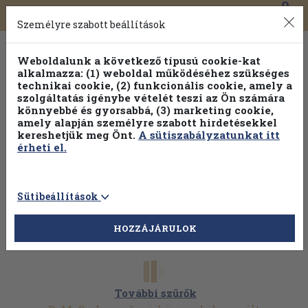
0
Toggle
Főmenü
Könyveink
navigation
Személyre szabott beállítások
Weboldalunk a következő típusú cookie-kat
alkalmazza: (1) weboldal működéséhez szükséges
technikai cookie, (2) funkcionális cookie, amely a
szolgáltatás igénybe vételét teszi az Ön számára
könnyebbé és gyorsabbá, (3) marketing cookie,
amely alapján személyre szabott hirdetésekkel
kereshetjük meg Önt.
A sütiszabályzatunkat itt
érheti el.
Sütibeállítások
HOZZÁJÁRULOK
További szűrők