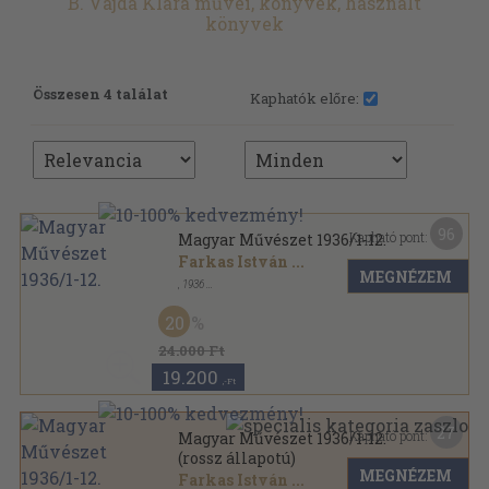
B. Vajda Klára művei, könyvek, használt
könyvek
Összesen 4 találat
Kaphatók előre:
96
Kapható pont:
Magyar Művészet 1936/1-12.
Farkas István
...
MEGNÉZEM
,
1936
Félvászon
,
391
oldal
Magyar Művészet sorozat
20
24.000 Ft
19.200
,-Ft
27
Kapható pont:
Magyar Művészet 1936/1-12.
(rossz állapotú)
MEGNÉZEM
Farkas István
...