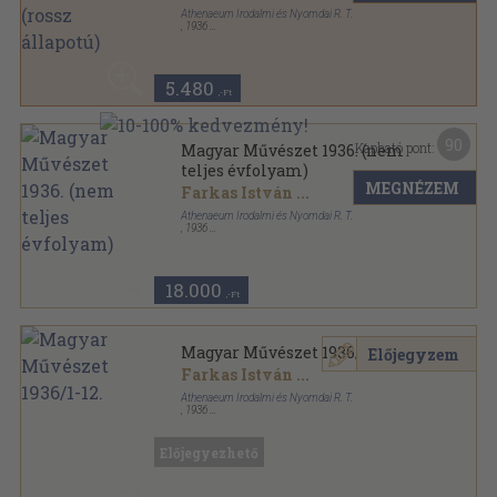
Athenaeum Irodalmi és Nyomdai R. T.
,
1936
Félvászon
,
335
oldal
Magyar Művészet sorozat
5.480
,-Ft
90
Kapható pont:
Magyar Művészet 1936. (nem
teljes évfolyam)
MEGNÉZEM
Farkas István
...
Athenaeum Irodalmi és Nyomdai R. T.
,
1936
Félvászon
,
319
oldal
Magyar Művészet sorozat
18.000
,-Ft
Magyar Művészet 1936/1-12.
Előjegyzem
Farkas István
...
Athenaeum Irodalmi és Nyomdai R. T.
,
1936
Könyvkötői vászonkötés
,
391
oldal
Magyar Művészet sorozat
Előjegyezhető