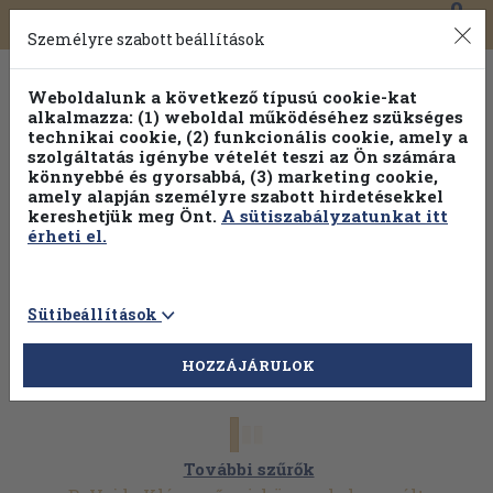
0
Toggle
Főmenü
Könyveink
navigation
Személyre szabott beállítások
Weboldalunk a következő típusú cookie-kat
alkalmazza: (1) weboldal működéséhez szükséges
technikai cookie, (2) funkcionális cookie, amely a
szolgáltatás igénybe vételét teszi az Ön számára
könnyebbé és gyorsabbá, (3) marketing cookie,
Válogasson több mint 1.000.000 kiadványunk közül
10-
amely alapján személyre szabott hirdetésekkel
100% kedvezménnyel!
kereshetjük meg Önt.
A sütiszabályzatunkat itt
érheti el.
Sütibeállítások
HOZZÁJÁRULOK
További szűrők