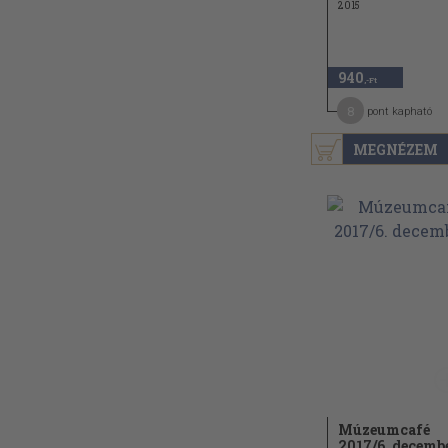
2015
940
,-Ft
8
pont kapható
MEGNÉZEM
Múzeumcafé
2017/
6. decemb