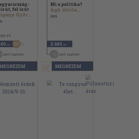
gyarország -
Mi a politika?
is út, fel is út
Ágh Attila...
Czigány György...
1999
08
480 Ft
50
240
2.640
,-Ft
,-Ft
9
13
pont kapható
pont kapható
MEGNÉZEM
MEGNÉZEM