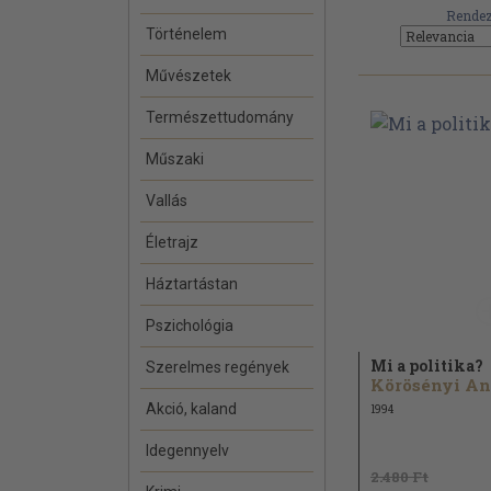
Rendez
Történelem
Művészetek
Természettudomány
Műszaki
Vallás
Életrajz
Háztartástan
Pszichológia
Mi a politika?
Szerelmes regények
Akció, kaland
1994
Idegennyelv
2.480 Ft