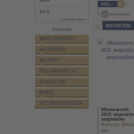
Krimi
60
990
,-Ft
Sci-fi
5
pont kapható
összes témakör >>
MEGNÉZEM
Szűrések
MOST ÉRKEZETT
ÁR SZERINT
ÁLLAPOT
PILLANATNYI ÁR
KIADÁS ÉVE
NYELV
KÜLÖNLEGESSÉGEK
Múzeumcafé
2010. augusztu
szeptember
2010