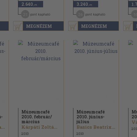
2.640
3.240
1.
,-Ft
,-Ft
21
26
1
pont kapható
pont kapható
MEGNÉZEM
MEGNÉZEM
Múzeumcafé
Múzeumcafé
M
s-
2010. február/
2010. június-
20
március
július
Berényi Marianna...
Kárpáti Zoltán...
Basics Beatrix...
201
2010
2010