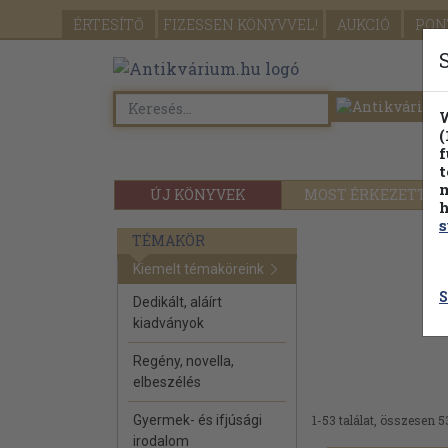
ÉRTESÍTŐ
FIZESSEN
KÖNYVVEL!
AUKCIÓ
PON
W
(
f
t
m
ÚJ KÖNYVEK
MOST ÉRKEZETT
h
s
TÉMAKÖR
Kiemelt témaköreink
S
Dedikált, aláírt
kiadványok
Regény, novella,
elbeszélés
Gyermek- és ifjúsági
1-53 találat, összesen 5
irodalom