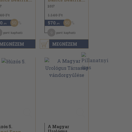
7
2017
140 Ft
1.140 Ft
50
50
0
570
,-Ft
,-Ft
9
pont kapható
pont kapható
MEGNÉZEM
MEGNÉZEM
zós 5.
A Magyar
Urológus
nai Egon