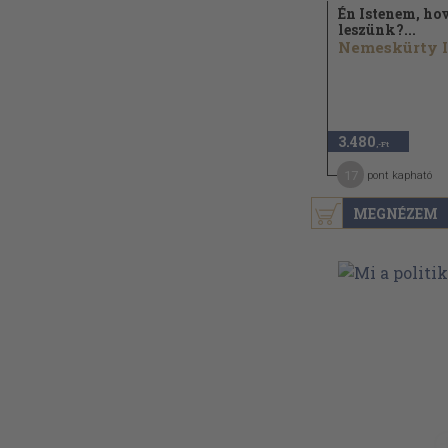
Én Istenem, ho
leszünk?...
3.480
,-Ft
17
pont kapható
MEGNÉZEM