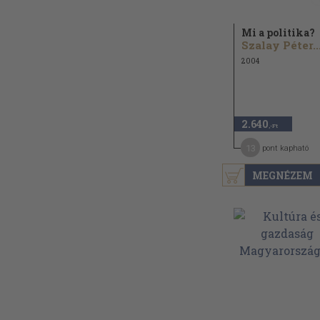
Mi a politika?
Szalay Péter..
2004
2.640
,-Ft
13
pont kapható
MEGNÉZEM