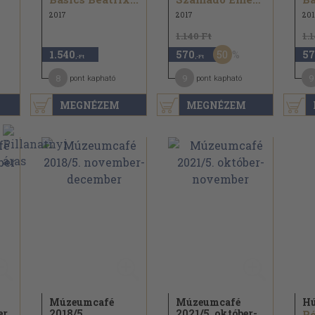
2017
2017
201
1.140 Ft
1.
50
1.540
570
57
,-Ft
,-Ft
8
9
9
pont kapható
pont kapható
MEGNÉZEM
MEGNÉZEM
Múzeumcafé
Múzeumcafé
Hú
er
2018/
5.
2021/
5. október-
Ró