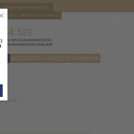
k: Régiségkereskedés.hu
A kosaram
HÍRLEVÉL
BELÉPÉS/REGISZTRÁCIÓ
MÉG
0
5000
Ft
144.520
)
ÁNNYAL NYÚJTJUK MAGYARORSZÁG
t
GYOBB ANTIKVÁR KÖNYV-KÍNÁLATÁT
YOK
KÖTELEZŐ ÉS AJÁNLOTT OLVASMÁNYOK
könyvek