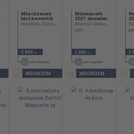
Münchhausen
Múzeumcafé
Ne
báró kerestetik
2007. december
20
.
Hankiss Elemér...
Martos Gábor...
Ki
2007
201
2.880
1.240
1.
,-Ft
,-Ft
23
6
8
pont kapható
pont kapható
MEGNÉZEM
MEGNÉZEM