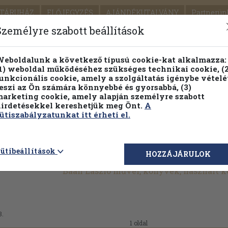
TÁRUHÁZ
ELŐJEGYZÉS
AJÁNDÉKUTALVÁNY
Partnerün
SZÁLLÍTÁS
SEGÍTSÉG
Személyre szabott beállítások
1.
Részletes kereső
Témaköri fa
eboldalunk a következő típusú cookie-kat alkalmazza:
1) weboldal működéséhez szükséges technikai cookie, (2
KIADV
unkcionális cookie, amely a szolgáltatás igénybe vételé
LEGNA
eszi az Ön számára könnyebbé és gyorsabbá, (3)
arketing cookie, amely alapján személyre szabott
PILLANATNYI ÁRAINK
FENNTARTHATÓ OLVASMÁN
irdetésekkel kereshetjük meg Önt.
A
ütiszabályzatunkat itt érheti el.
ütibeállítások
HOZZÁJÁRULOK
Baán László művei, könyvek, használt 
3.
1 oldal