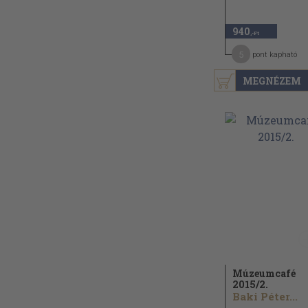
940
,-Ft
5
pont kapható
MEGNÉZEM
Múzeumcafé
2015/
2.
Baki Péter...