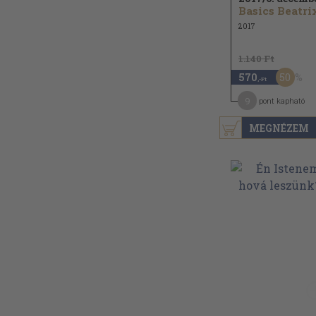
Basics Beatrix
2017
1.140 Ft
50
570
,-Ft
9
pont kapható
MEGNÉZEM