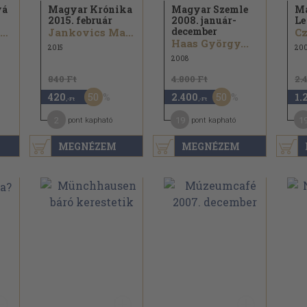
vá
Magyar Krónika
Magyar Szemle
Ma
2015. február
2008. január-
Le 
december
Nemeskürty István...
Jankovics Marcell...
Haas György...
2015
20
2008
840 Ft
4.800 Ft
2.
50
50
420
2.400
1.
,-Ft
,-Ft
2
19
1
pont kapható
pont kapható
MEGNÉZEM
MEGNÉZEM