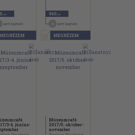
0
940
,-Ft
,-Ft
8
pont kapható
pont kapható
MEGNÉZEM
MEGNÉZEM
úzeumcafé
Múzeumcafé
17/
3-4. június-
2017/
5. október-
eptember
november
sics Beatrix...
Basics Beatrix...