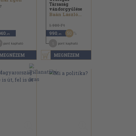
Társaság
7
vándorgyűlése
Baán László...
1.980 Ft
50
340
990
,-Ft
,-Ft
7
5
pont kapható
pont kapható
MEGNÉZEM
MEGNÉZEM