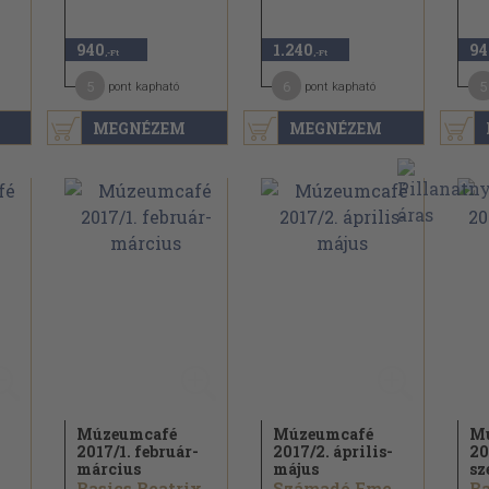
940
1.240
94
,-Ft
,-Ft
5
6
5
pont kapható
pont kapható
MEGNÉZEM
MEGNÉZEM
Múzeumcafé
Múzeumcafé
M
2017/
1. február-
2017/
2. április-
20
március
május
sz
Basics Beatrix...
Számadó Emese...
Ba