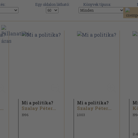
és:
Egy oldalon látható:
Könyvek típusa:
Mi a politika?
Mi a politika?
Mi
Körösényi András...
Szalay Péter...
Szalay Péter...
1996
2003
199
2.