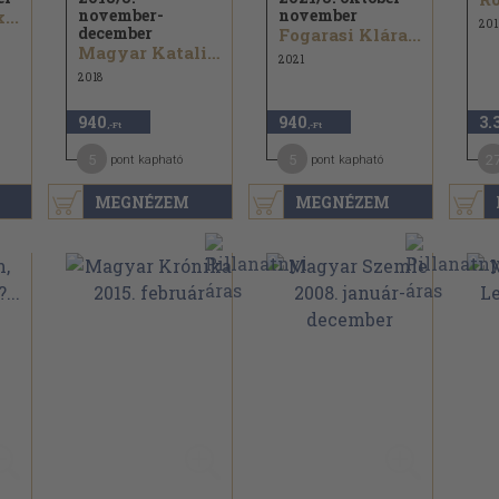
november-
november
...
201
december
Fogarasi Klára...
Magyar Katalin...
2021
2018
940
940
3.
,-Ft
,-Ft
5
5
2
pont kapható
pont kapható
MEGNÉZEM
MEGNÉZEM