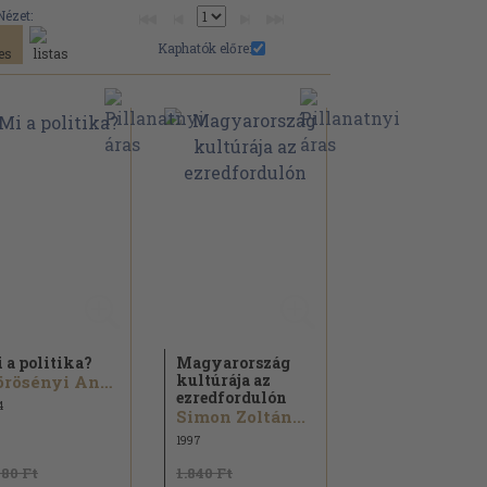
Nézet:
Kaphatók előre:
 a politika?
Magyarország
kultúrája az
Körösényi András...
ezredfordulón
4
Simon Zoltán...
1997
480 Ft
1.840 Ft