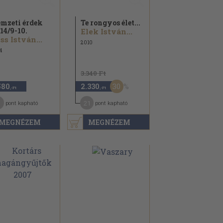
mzeti érdek
Te rongyos élet...
14/
9-10.
Elek István...
ss István...
2010
4
3.340 Ft
30
580
2.330
,-Ft
,-Ft
21
pont kapható
pont kapható
MEGNÉZEM
MEGNÉZEM