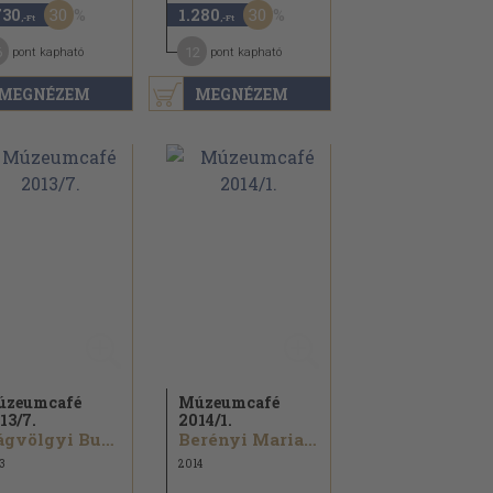
30
30
730
1.280
,-Ft
,-Ft
6
12
pont kapható
pont kapható
MEGNÉZEM
MEGNÉZEM
úzeumcafé
Múzeumcafé
13/
7.
2014/
1.
Vágvölgyi Busi Nóra...
Berényi Marianna...
3
2014