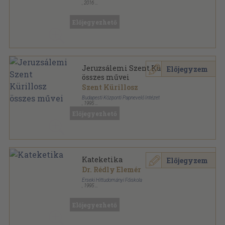
,
2016
Fűzött kemény papírkötés
,
217
oldal
Álarcok sorozat
Előjegyezhető
Jeruzsálemi Szent Kürillosz
Előjegyzem
összes művei
Szent Kürillosz
Budapesti Központi Papnevelő Intézet
,
1995
Ragasztott papírkötés
,
260
oldal
Előjegyezhető
Seminarium Centrale Budapestinense sorozat
Kateketika
Előjegyzem
Dr. Rédly Elemér
Érseki Hittudományi Főiskola
,
1995
Tűzött kötés
,
206
oldal
Katolikus Teológiai Főiskolai jegyzetek sorozat
Előjegyezhető