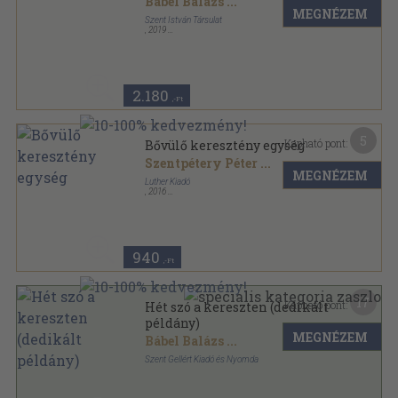
Bábel Balázs
...
MEGNÉZEM
Szent István Társulat
,
2019
Ragasztott papírkötés
,
387
oldal
2.180
,-Ft
5
Kapható pont:
Bővülő keresztény egység
Szentpétery Péter
...
MEGNÉZEM
Luther Kiadó
,
2016
Tűzött kötés
,
54
oldal
940
,-Ft
17
Kapható pont:
Hét szó a kereszten (dedikált
példány)
MEGNÉZEM
Bábel Balázs
...
Szent Gellért Kiadó és Nyomda
Ragasztott papírkötés
,
116
oldal