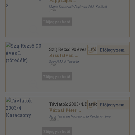
Papp Lajos
...
Magyar Konzervatív Alapítvány-Püski Kiadó Kft.
,
2009
Vászon
,
616
oldal
Előjegyezhető
Szíj Rezső 90 éves I. (töredék)
Előjegyzem
Kiss István
...
Szenci Molnár Társaság
,
2005
Ragasztott papírkötés
,
337
oldal
Előjegyezhető
Távlatok 2003/4. Karácsony
Előjegyzem
Várnai Péter
...
Jézus Társasága Magyarországi Rendtartománya
,
2003
Ragasztott papírkötés
,
175
oldal
Távlatok sorozat
Előjegyezhető