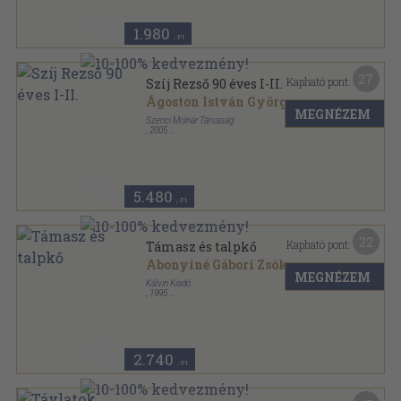
1.980
,-Ft
27
Kapható pont:
Szíj Rezső 90 éves I-II.
Ágoston István György
...
MEGNÉZEM
Szenci Molnár Társaság
,
2005
Fűzött kemény papírkötés
,
1084
oldal
5.480
,-Ft
22
Kapható pont:
Támasz és talpkő
Abonyiné Gábori Zsóka
...
MEGNÉZEM
Kálvin Kiadó
,
1995
Ragasztott papírkötés
,
179
oldal
2.740
,-Ft