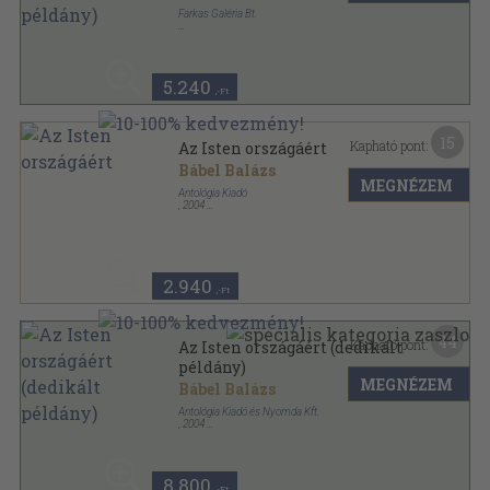
Farkas Galéria Bt.
Fűzött keménykötés
,
86
oldal
Válogatás Kalocsa-Kecskemét érsekének
beszédeiből sorozat
5.240
,-Ft
15
Kapható pont:
Az Isten országáért
Bábel Balázs
MEGNÉZEM
Antológia Kiadó
,
2004
Ragasztott papírkötés
,
263
oldal
2.940
,-Ft
44
Kapható pont:
Az Isten országáért (dedikált
példány)
MEGNÉZEM
Bábel Balázs
Antológia Kiadó és Nyomda Kft.
,
2004
Ragasztott papírkötés
,
263
oldal
8.800
,-Ft