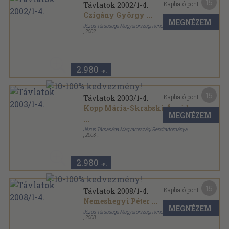
15
Kapható pont:
Távlatok 2002/1-4.
Czigány György
...
MEGNÉZEM
Jézus Társasága Magyarországi Rendtartománya
,
2002
Ragasztott papírkötés
,
676
oldal
Távlatok sorozat
2.980
,-Ft
15
Kapható pont:
Távlatok 2003/1-4.
Kopp Mária-Skrabski Árpád
MEGNÉZEM
...
Jézus Társasága Magyarországi Rendtartománya
,
2003
Ragasztott papírkötés
,
664
oldal
Távlatok sorozat
2.980
,-Ft
15
Kapható pont:
Távlatok 2008/1-4.
Nemeshegyi Péter
...
MEGNÉZEM
Jézus Társasága Magyarországi Rendtartománya
,
2008
Ragasztott papírkötés
,
484
oldal
Távlatok sorozat