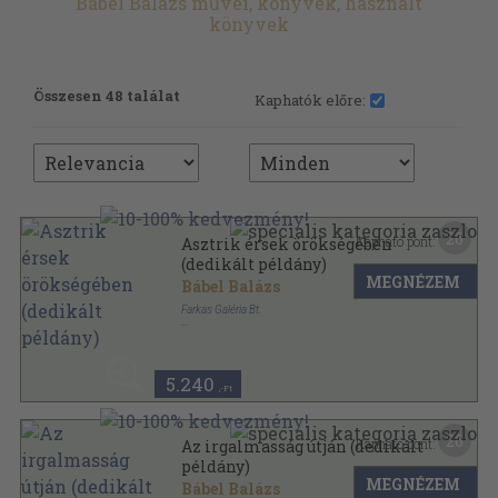
Bábel Balázs művei, könyvek, használt
könyvek
Összesen 48 találat
Kaphatók előre:
26
Kapható pont:
Asztrik érsek örökségében
(dedikált példány)
MEGNÉZEM
Bábel Balázs
Farkas Galéria Bt.
Fűzött keménykötés
,
87
oldal
Válogatás Kalocsa-Kecskemét érsekének
beszédeiből sorozat
5.240
,-Ft
26
Kapható pont:
Az irgalmasság útján (dedikált
példány)
MEGNÉZEM
Bábel Balázs