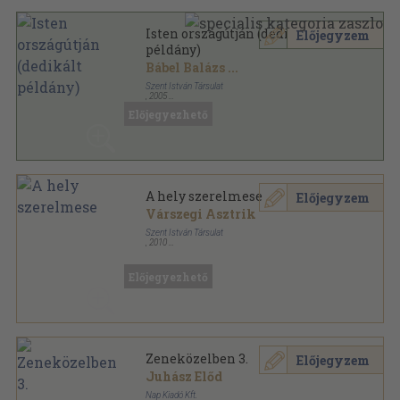
Isten országútján (dedikált
Előjegyzem
példány)
Bábel Balázs
...
Szent István Társulat
,
2005
Fűzött kemény papírkötés
,
285
oldal
Előjegyezhető
Pásztorok - Magyar apostolutódok a harmadik
évezred elején sorozat
A hely szerelmese
Előjegyzem
Várszegi Asztrik
Szent István Társulat
,
2010
Könyvkötői kötés
,
261
oldal
Pásztorok - Magyar apostolutódok a harmadik
évezred elején sorozat
Előjegyezhető
Zeneközelben 3.
Előjegyzem
Juhász Előd
Nap Kiadó Kft.