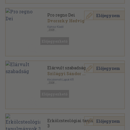
Pro regno Dei
Előjegyzem
Dvorszky Hedvig
Kairosz Kiadó
,
2008
Ragasztott papírkötés
,
119
oldal
Miért hiszek? sorozat
Előjegyezhető
Elárvult szabadság
Előjegyzem
Szilágyi Sándor
...
Kecskeméti Lapok Kft
,
2008
Ragasztott papírkötés
,
327
oldal
Harmadik évezred sorozat
Előjegyezhető
Erkölcsteológiai tanulmányok
Előjegyzem
3