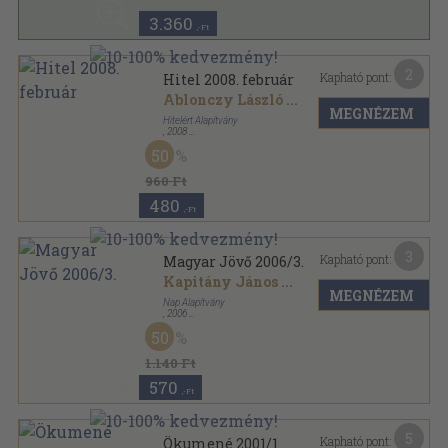
3.360
,-Ft
2
Kapható pont:
Hitel 2008. február
Ablonczy László
...
MEGNÉZEM
Hitelért Alapítvány
,
2008
Ragasztott papírkötés
,
232
oldal
50
Hitel sorozat
960 Ft
480
,-Ft
3
Kapható pont:
Magyar Jövő 2006/3.
Kapitány János
...
MEGNÉZEM
Nap Alapítvány
,
2006
Ragasztott papírkötés
,
100
oldal
50
Magyar Jövő sorozat
1.140 Ft
570
,-Ft
5
Kapható pont:
Ökumené 2001/1