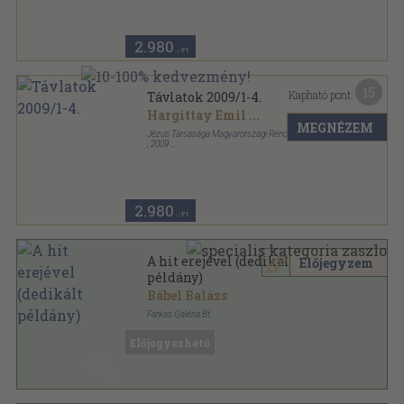
2.980
,-Ft
15
Kapható pont:
Távlatok 2009/1-4.
Hargittay Emil
...
MEGNÉZEM
Jézus Társasága Magyarországi Rendtartománya
,
2009
Ragasztott papírkötés
,
576
oldal
Távlatok sorozat
2.980
,-Ft
A hit erejével (dedikált
Előjegyzem
példány)
Bábel Balázs
Farkas Galéria Bt.
Fűzött keménykötés
,
88
oldal
Előjegyezhető
Válogatás a Kalocsa-Kecskeméti Főegyházmegye
érseke beszédeiből sorozat