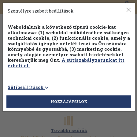
0
Toggle
Főmenü
Könyveink
navigation
Személyre szabott beállítások
Weboldalunk a következő típusú cookie-kat
alkalmazza: (1) weboldal működéséhez szükséges
technikai cookie, (2) funkcionális cookie, amely a
szolgáltatás igénybe vételét teszi az Ön számára
könnyebbé és gyorsabbá, (3) marketing cookie,
Válogasson több mint 1.000.000 kiadványunk közül
10-
amely alapján személyre szabott hirdetésekkel
100% kedvezménnyel!
kereshetjük meg Önt.
A sütiszabályzatunkat itt
érheti el.
Sütibeállítások
HOZZÁJÁRULOK
További szűrők