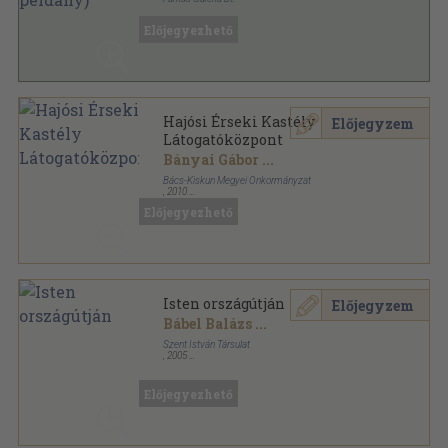
Fűzött keménykötés
,
86
oldal
Előjegyezhető
Válogatás Kalocsa-Kecskemét érsekének
beszédeiből sorozat
Hajósi Érseki Kastély
Előjegyzem
Látogatóközpont
Bányai Gábor
...
Bács-Kiskun Megyei Önkormányzat
,
2010
Ragasztott papírkötés
,
171
oldal
Előjegyezhető
Isten országútján
Előjegyzem
Bábel Balázs
...
Szent István Társulat
,
2005
Fűzött kemény papírkötés
,
285
oldal
Pásztorok - Magyar apostolutódok a harmadik
évezred elején sorozat
Előjegyezhető