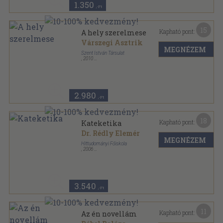
1.350
,-Ft
15
Kapható pont:
A hely szerelmese
Várszegi Asztrik
MEGNÉZEM
Szent István Társulat
,
2010
Fűzött kemény papírkötés
,
261
oldal
Pásztorok - Magyar apostolutódok a harmadik
évezred elején sorozat
2.980
,-Ft
18
Kapható pont:
Kateketika
Dr. Rédly Elemér
MEGNÉZEM
Hittudományi Főiskola
,
2006
Tűzött kötés
,
215
oldal
Katolikus Teológiai Főiskolai jegyzetek sorozat
3.540
,-Ft
11
Kapható pont:
Az én novellám