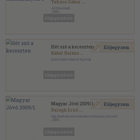
Takács Gábor
...
Jel Könyvkiadó
,
2004
Ragasztott papírkötés
,
182
oldal
Előjegyezhető
Erkölcsteológiai tanulmányok sorozat
Hét szó a kereszten
Előjegyzem
Bábel Balázs
...
Szent Gellért Kiadó és Nyomda
Ragasztott papírkötés
,
116
oldal
Előjegyezhető
Magyar Jövő 2009/1.
Előjegyzem
Balogh Ernő
...
Nap Alapítvány Kiemelkedően közhasznú szervezet
,
2009
Ragasztott papírkötés
,
132
oldal
Magyar Jövő sorozat
Előjegyezhető