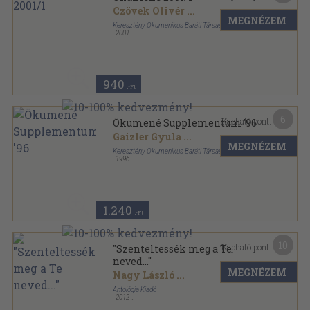
Czövek Olivér
...
MEGNÉZEM
Keresztény Ökumenikus Baráti Társaság
,
2001
Tűzött kötés
,
44
oldal
Ökumené sorozat
940
,-Ft
6
Kapható pont:
Ökumené Supplementum '96
Gaizler Gyula
...
MEGNÉZEM
Keresztény Ökumenikus Baráti Társaság
,
1996
Tűzött kötés
,
75
oldal
Ökumené sorozat
1.240
,-Ft
10
Kapható pont:
"Szenteltessék meg a Te
neved..."
MEGNÉZEM
Nagy László
...
Antológia Kiadó
,
2012
Ragasztott papírkötés
,
220
oldal