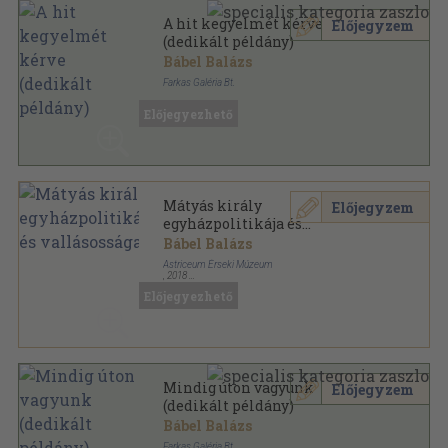
A hit kegyelmét kérve
Előjegyzem
(dedikált példány)
Bábel Balázs
Farkas Galéria Bt.
Fűzött keménykötés
,
88
oldal
Előjegyezhető
Válogatás Kalocsa-Kecskemét érsekének
beszédeiből sorozat
Mátyás király
Előjegyzem
egyházpolitikája és
vallásossága
Bábel Balázs
Astriceum Érseki Múzeum
,
2018
Fűzött keménykötés
,
37
oldal
Előjegyezhető
Mindig úton vagyunk
Előjegyzem
(dedikált példány)
Bábel Balázs
Farkas Galéria Bt.