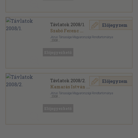
Távlatok 2008/1.
Előjegyzem
Szabó Ferenc
...
Jézus Társasága Magyarországi Rendtartománya
,
2008
Ragasztott papírkötés
,
96
oldal
Távlatok sorozat
Előjegyezhető
Távlatok 2008/2.
Előjegyzem
Kamarás István
...
Jézus Társasága Magyarországi Rendtartománya
,
2008
Ragasztott papírkötés
,
104
oldal
Távlatok sorozat
Előjegyezhető