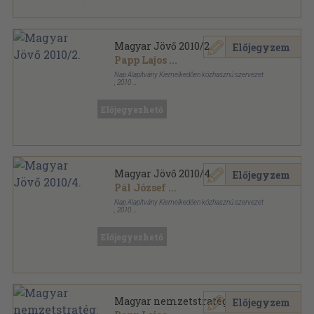
Magyar Jövő 2010/2.
Előjegyzem
Papp Lajos
...
Nap Alapítvány Kiemelkedően közhasznú szervezet
,
2010
Ragasztott papírkötés
,
132
oldal
Magyar Jövő sorozat
Előjegyezhető
Magyar Jövő 2010/4.
Előjegyzem
Pál József
...
Nap Alapítvány Kiemelkedően közhasznú szervezet
,
2010
Ragasztott papírkötés
,
132
oldal
Magyar Jövő sorozat
Előjegyezhető
Magyar nemzetstratégia 2.
Előjegyzem