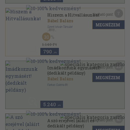
7
Kapható pont:
Hiszem a Hitvallásunkat
Bábel Balázs
MEGNÉZEM
Szent István Társulat
,
2013
Tűzött kötés
,
16
oldal
30
1.140 Ft
790
,-Ft
26
Kapható pont:
Imádkozzunk egymásért!
(dedikált példány)
MEGNÉZEM
Bábel Balázs
Farkas Galéria Bt.
Fűzött keménykötés
,
87
oldal
Válogatás Kalocsa-Kecskemét érsekének
beszédeiből sorozat
5.240
,-Ft
41
Kapható pont:
A szó erejével (aláírt és
dedikált példány)