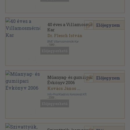
tanulmánykötetei sorozat
40 éves a Villamosmérnöki
Előjegyzem
Kar
Dr. Flesch István
BME Villamosmérnöki Kar
,
1989
Tűzött kötés
,
182
oldal
Előjegyezhető
Műanyag- és gumiipari
Előjegyzem
Évkönyv 2006
Kovács János
...
Info-Prod Kiadó és Kereskedő Kft.
,
2006
Ragasztott papírkötés
,
132
oldal
Előjegyezhető
Műszaki Kiadványok sorozat