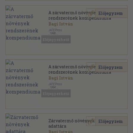
A zárvatermő növények
Előjegyzem
rendszerének kompendiuma
Bagi István
JATEPress
,
1998
Ragasztott papírkötés
,
146
oldal
Előjegyezhető
A zárvatermő növények
Előjegyzem
rendszerének kompendiuma
Bagi István
JATEPress
,
1994
Ragasztott papírkötés
,
110
oldal
Előjegyezhető
Zárvatermő növények
Előjegyzem
adattára
Bagi István