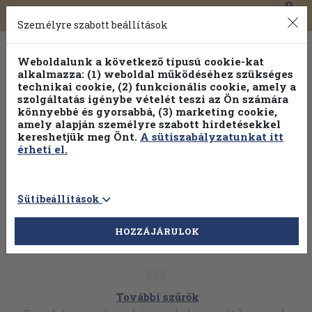
0
Toggle
Főmenü
Könyveink
navigation
Személyre szabott beállítások
Weboldalunk a következő típusú cookie-kat
alkalmazza: (1) weboldal működéséhez szükséges
technikai cookie, (2) funkcionális cookie, amely a
szolgáltatás igénybe vételét teszi az Ön számára
könnyebbé és gyorsabbá, (3) marketing cookie,
Válogasson több mint 30 000 kötet közül
amely alapján személyre szabott hirdetésekkel
Hobbi témakörökben
20% kedvezménnyel!
kereshetjük meg Önt.
A sütiszabályzatunkat itt
érheti el.
Sütibeállítások
HOZZÁJÁRULOK
További szűrők