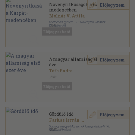
Növényritkaságok a Kárpát-
Előjegyzem
medencében
Molnár V. Attila
Debreceni Egyetem TTK Növénytani Tanszék-
WinterFair Kft.
,
2003
Fűzött kemény papírkötés
,
232
oldal
Előjegyezhető
Rejtőzködő kincseink sorozat
A magyar államiság első ezer
Előjegyzem
éve
Tóth Endre
...
,
2000
Fűzött kemény papírkötés
,
264
oldal
Előjegyezhető
Gördülő idő
Előjegyzem
Farkas István
...
Somogy megyei Múzeumok Igazgatósága-MTA
Régészeti Intézet
,
2007
Fűzött kemény papírkötés
,
351
oldal