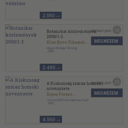
Ragasztott papírkötés
,
159
oldal
Amit a polgári védelemről tudni kell sorozat
2.580
,-Ft
12
Kapható pont:
Botanikai közlemények
2008/1-2.
MEGNÉZEM
Kiss Keve Tihamér
...
Magyar Biológiai Társaság
,
2008
Ragasztott papírkötés
,
210
oldal
Botanikai közlemények sorozat
2.480
,-Ft
23
Kapható pont:
A Kiskunság száraz homoki
növényzete
MEGNÉZEM
Sipos Ferenc
...
TermészetBÚVÁR Alapítvány Kiadó
,
2003
Ragasztott kemény papírkötés
,
159
oldal
4.560
,-Ft