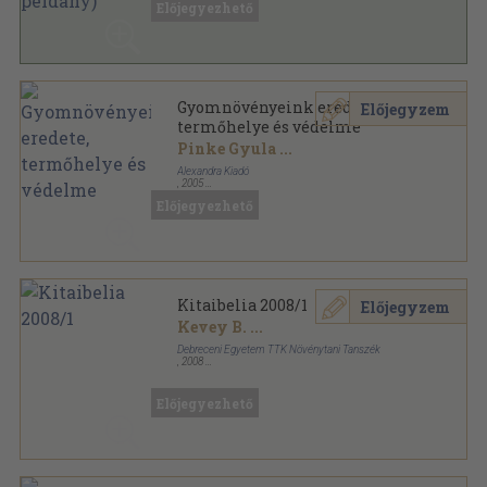
Előjegyezhető
Gyomnövényeink eredete,
Előjegyzem
termőhelye és védelme
Pinke Gyula
...
Alexandra Kiadó
,
2005
Fűzött kemény papírkötés
,
232
oldal
Előjegyezhető
Kitaibelia 2008/1
Előjegyzem
Kevey B.
...
Debreceni Egyetem TTK Növénytani Tanszék
,
2008
Ragasztott papírkötés
,
215
oldal
Kitaibelia sorozat
Előjegyezhető