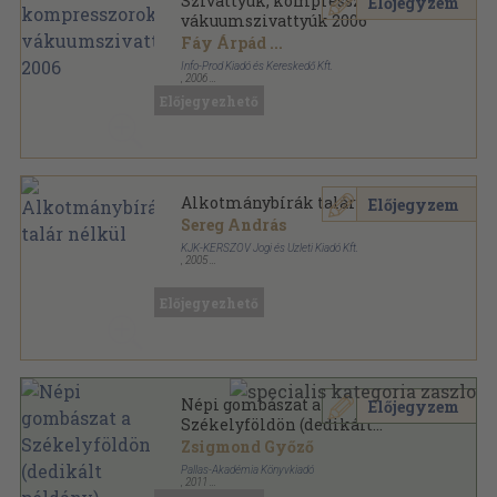
Szivattyúk, kompresszorok,
Előjegyzem
vákuumszivattyúk 2006
Fáy Árpád
...
Info-Prod Kiadó és Kereskedő Kft.
,
2006
Ragasztott papírkötés
,
100
oldal
Előjegyezhető
Műszaki Kiadványok sorozat
Alkotmánybírák talár nélkül
Előjegyzem
Sereg András
KJK-KERSZÖV Jogi és Üzleti Kiadó Kft.
,
2005
Fűzött kemény papírkötés
,
299
oldal
KJK-Kerszöv Kiadványok sorozat
Előjegyezhető
Népi gombászat a
Előjegyzem
Székelyföldön (dedikált
példány)
Zsigmond Győző
Pallas-Akadémia Könyvkiadó
,
2011
Fűzött keménykötés
,
318
oldal