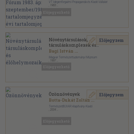
évi tartalomjegyzék/1984. évi
VT Idegenforgalmi Propaganda és Kiadó Vállalat
tartalomjegyzék
,
1983
Könyvkötői kötés
,
575
oldal
Előjegyezhető
Nimród sorozat
Növénytársulások,
Előjegyzem
társuláskomplexek és
élőhelymozaikok
Bagi István
...
Magyar Természettudományi Múzeum
,
1997
Ragasztott papírkötés
,
148
oldal
Előjegyezhető
Nemzeti Biodiverzitás-monitorozó Rendszer sorozat
Özönnövények
Előjegyzem
Botta-Dukát Zoltán
...
TermészetBÚVÁR Alapítvány Kiadó
,
2004
Ragasztott papírkötés
,
408
oldal
A KvVM Természetvédelmi Hivatalának
tanulmánykötetei sorozat
Előjegyezhető