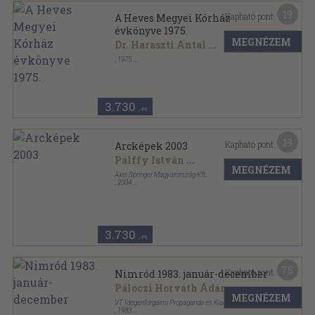
19
Kapható pont:
A Heves Megyei Kórház
évkönyve 1975.
MEGNÉZEM
Dr. Haraszti Antal
...
,
1975
Fűzött keménykötés
,
428
oldal
A Heves Megyei Kórház évkönyve sorozat
3.730
,-Ft
19
Kapható pont:
Arcképek 2003
Pálffy István
...
MEGNÉZEM
Axel Springer Magyarország Kft.
,
2004
Fűzött kemény papírkötés
,
186
oldal
3.730
,-Ft
75
Kapható pont:
Nimród 1983. január-december
Pálóczi Horváth Ádám
...
MEGNÉZEM
VT Idegenforgalmi Propaganda és Kiadó Vállalat
,
1983