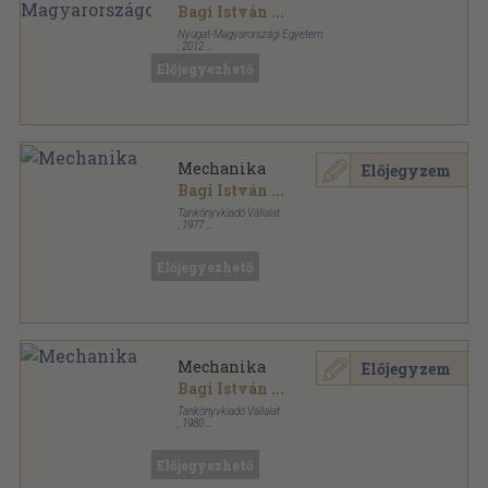
Bagi István
...
Nyugat-Magyarországi Egyetem
,
2012
Ragasztott papírkötés
,
364
oldal
Előjegyezhető
Mechanika
Előjegyzem
Bagi István
...
Tankönyvkiadó Vállalat
,
1977
Ragasztott papírkötés
,
455
oldal
Előjegyezhető
Mechanika
Előjegyzem
Bagi István
...
Tankönyvkiadó Vállalat
,
1980
Ragasztott papírkötés
,
455
oldal
Előjegyezhető