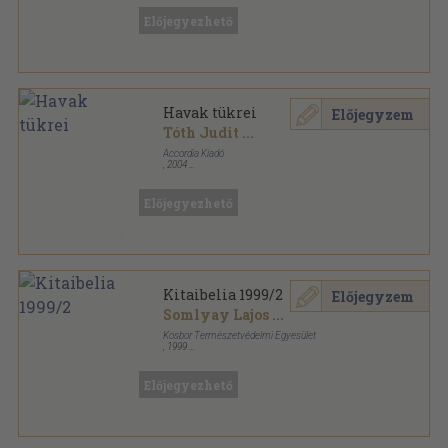
Előjegyezhető
Havak tükrei
Előjegyzem
Tóth Judit
...
Accordia Kiadó
,
2004
Ragasztott papírkötés
,
186
oldal
Accordia antológia sorozat
Előjegyezhető
Kitaibelia 1999/2
Előjegyzem
Somlyay Lajos
...
Kosbor Természetvédelmi Egyesület
,
1999
Ragasztott papírkötés
,
216
oldal
Kitaibelia sorozat
Előjegyezhető