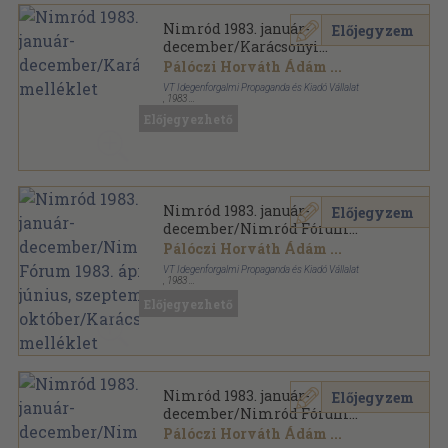
Nimród 1983. január-
Előjegyzem
december/Karácsonyi
melléklet
Pálóczi Horváth Ádám
...
VT Idegenforgalmi Propaganda és Kiadó Vállalat
,
1983
Könyvkötői kötés
,
606
oldal
Előjegyezhető
Nimród sorozat
Nimród 1983. január-
Előjegyzem
december/Nimród Fórum
1983. április, június,
Pálóczi Horváth Ádám
...
szeptember,
VT Idegenforgalmi Propaganda és Kiadó Vállalat
október/Karácsonyi melléklet
,
1983
Könyvkötői kötés
,
575
oldal
Előjegyezhető
Nimród sorozat
Nimród 1983. január-
Előjegyzem
december/Nimród Fórum
1983. április, szeptember/1983.
Pálóczi Horváth Ádám
...