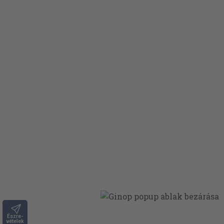
Észre-
vételek