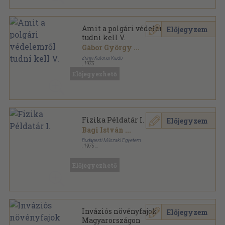
Amit a polgári védelemről
Előjegyzem
tudni kell V.
Gábor György
...
Zrínyi Katonai Kiadó
,
1975
Ragasztott papírkötés
,
159
oldal
Előjegyezhető
Polgári védelmi kiskönyvtár sorozat
Fizika Példatár I.
Előjegyzem
Bagi István
...
Budapesti Műszaki Egyetem
,
1975
Tűzött kötés
,
238
oldal
Szakmunkásokat előkészítő tanfolyamok sorozat
Előjegyezhető
Inváziós növényfajok
Előjegyzem
Magyarországon