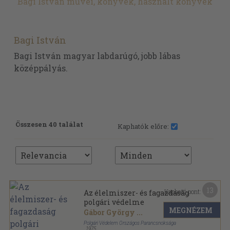
Bagi István művei, könyvek, használt könyvek
Bagi István
Bagi István magyar labdarúgó, jobb lábas
középpályás.
Összesen 40 találat
Kaphatók előre:
13
Kapható pont:
Az élelmiszer- és fagazdaság
polgári védelme
MEGNÉZEM
Gábor György
...
Polgári Védelem Országos Parancsnoksága
,
1975