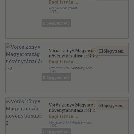
Bagi István
...
Tankönyvkiadó Vállalat
,
1981
Ragasztott papírkötés
,
455
oldal
Előjegyezhető
Vörös könyv Magyarország
Előjegyzem
növénytársulásairól 1-2.
Bagi István
...
TermészetBÚVÁR Alapítvány Kiadó
,
1999
Ragasztott papírkötés
,
765
oldal
Előjegyezhető
Természetbúvár könyvek sorozat
Vörös könyv Magyarország
Előjegyzem
növénytársulásairól 2.
Bagi István
...
TermészetBÚVÁR Alapítvány Kiadó
,
1999
Ragasztott papírkötés
,
404
oldal
Előjegyezhető
A KöM Természetvédelmi Hivatalának