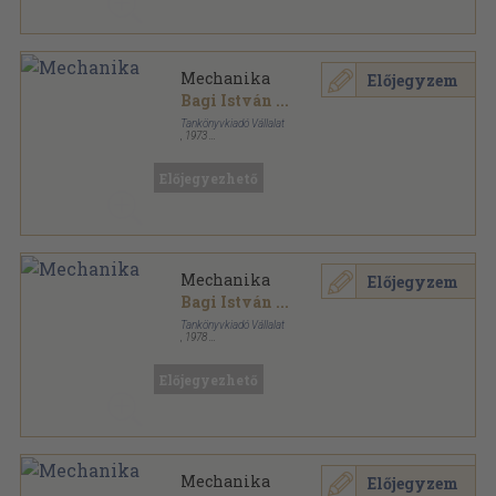
Mechanika
Előjegyzem
Bagi István
...
Tankönyvkiadó Vállalat
,
1973
Ragasztott papírkötés
,
455
oldal
Előjegyezhető
Mechanika
Előjegyzem
Bagi István
...
Tankönyvkiadó Vállalat
,
1978
Ragasztott papírkötés
,
455
oldal
Előjegyezhető
Mechanika
Előjegyzem