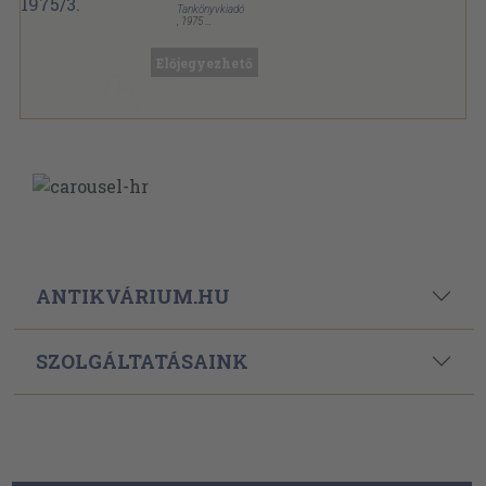
Tankönyvkiadó
,
1975
Tűzött kötés
,
31
oldal
A kémia tanítása sorozat
Előjegyezhető
ANTIKVÁRIUM.HU
SZOLGÁLTATÁSAINK