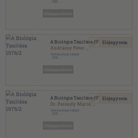
,
1992
Tűzött kötés
,
45
oldal
Előjegyezhető
A Biológia Tanítása 1976/2
Előjegyzem
Andrássy Péter
...
Tankönyvkiadó Vállalat
,
1976
Tűzött kötés
,
32
oldal
A Biológia Tanítása sorozat
Előjegyezhető
A Biológia Tanítása 1975/2
Előjegyzem
Dr. Perendy Mária
...
Tankönyvkiadó Vállalat
,
1975
Tűzött kötés
,
32
oldal
A Biológia Tanítása sorozat
Előjegyezhető