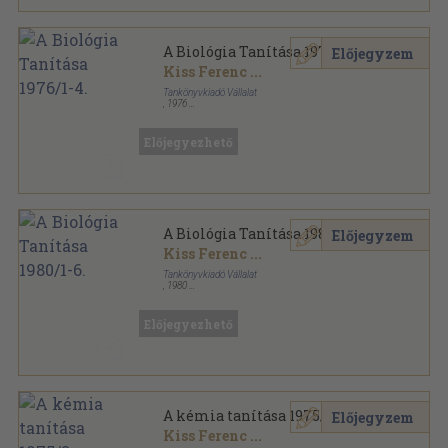
A Biológia Tanítása 1976/1-4.
Előjegyzem
Kiss Ferenc
...
Tankönyvkiadó Vállalat
,
1976
Tűzött kötés
,
380
oldal
A Biológia Tanítása sorozat
Előjegyezhető
A Biológia Tanítása 1980/1-6.
Előjegyzem
Kiss Ferenc
...
Tankönyvkiadó Vállalat
,
1980
Tűzött kötés
,
192
oldal
A Biológia Tanítása sorozat
Előjegyezhető
A kémia tanítása 1975/3.
Előjegyzem
Kiss Ferenc
...