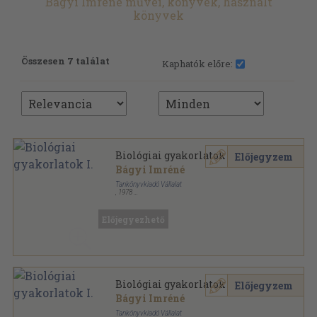
Bágyi Imréné művei, könyvek, használt
könyvek
Összesen 7 találat
Kaphatók előre:
Biológiai gyakorlatok I.
Előjegyzem
Bágyi Imréné
Tankönyvkiadó Vállalat
,
1978
Tűzött kötés
,
45
oldal
Előjegyezhető
Biológiai gyakorlatok I.
Előjegyzem
Bágyi Imréné
Tankönyvkiadó Vállalat