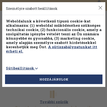
0
Toggle
Főmenü
Könyveink
navigation
Személyre szabott beállítások
Weboldalunk a következő típusú cookie-kat
alkalmazza: (1) weboldal működéséhez szükséges
technikai cookie, (2) funkcionális cookie, amely a
szolgáltatás igénybe vételét teszi az Ön számára
könnyebbé és gyorsabbá, (3) marketing cookie,
Válogasson több mint 1.000.000 kiadványunk közül
10-
amely alapján személyre szabott hirdetésekkel
100% kedvezménnyel!
kereshetjük meg Önt.
A sütiszabályzatunkat itt
érheti el.
Sütibeállítások
HOZZÁJÁRULOK
További szűrők