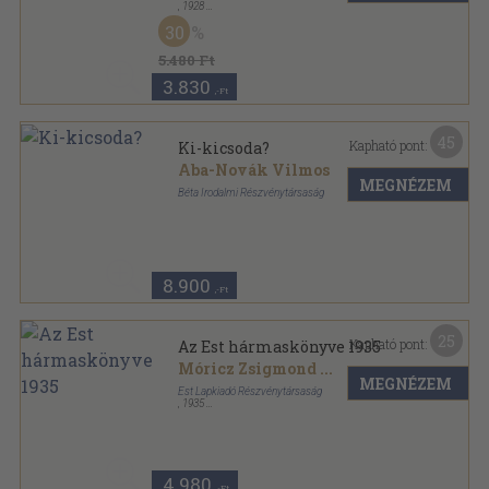
,
1928
Félvászon
,
1087
oldal
30
Az Est hármaskönyve sorozat
5.480 Ft
3.830
,-Ft
45
Kapható pont:
Ki-kicsoda?
Aba-Novák Vilmos
MEGNÉZEM
Béta Irodalmi Részvénytársaság
Könyvkötői vászonkötés
,
937
oldal
8.900
,-Ft
25
Kapható pont:
Az Est hármaskönyve 1935
Móricz Zsigmond
...
MEGNÉZEM
Est Lapkiadó Részvénytársaság
,
1935
Félvászon
,
272
oldal
Az Est hármaskönyve sorozat
4.980
,-Ft