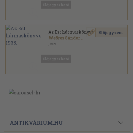
Előjegyezhető
Az Est hármaskönyve 1938.
Előjegyzem
Weöres Sándor
...
,
1938
Könyvkötői kötés
,
479
oldal
Az Est hármaskönyve sorozat
Előjegyezhető
ANTIKVÁRIUM.HU