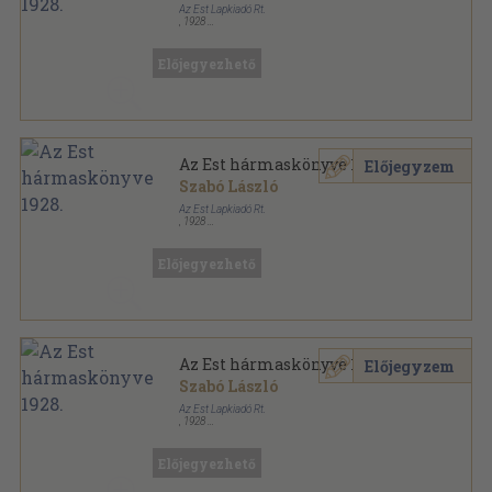
Az Est Lapkiadó Rt.
,
1928
Nyl kötés
,
1087
oldal
Az Est hármaskönyve sorozat
Előjegyezhető
Az Est hármaskönyve 1928.
Előjegyzem
Szabó László
Az Est Lapkiadó Rt.
,
1928
Fűzött kemény papírkötés
,
1087
oldal
Az Est hármaskönyve sorozat
Előjegyezhető
Az Est hármaskönyve 1928.
Előjegyzem
Szabó László
Az Est Lapkiadó Rt.
,
1928
Fűzött papírkötés
,
1087
oldal
Az Est hármaskönyve sorozat
Előjegyezhető