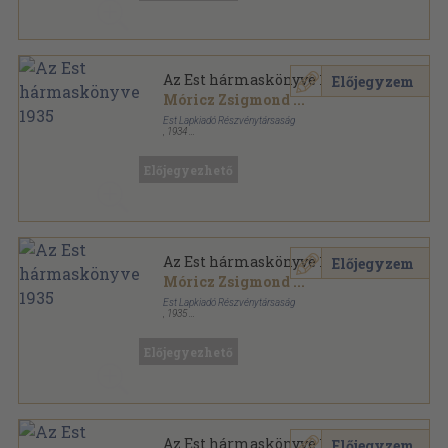
Az Est hármaskönyve 1935
Előjegyzem
Móricz Zsigmond
...
Est Lapkiadó Részvénytársaság
,
1934
Varrott papírkötés
,
272
oldal
Az Est hármaskönyve sorozat
Előjegyezhető
Az Est hármaskönyve 1935
Előjegyzem
Móricz Zsigmond
...
Est Lapkiadó Részvénytársaság
,
1935
Könyvkötői vászonkötés
,
272
oldal
Az Est hármaskönyve sorozat
Előjegyezhető
Az Est hármaskönyve 1935
Előjegyzem