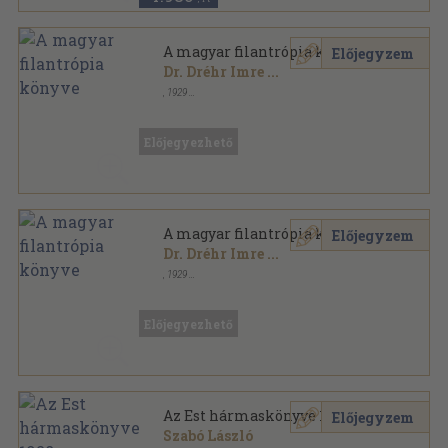
A magyar filantrópia könyve
Előjegyzem
Dr. Dréhr Imre
...
,
1929
Könyvkötői vászonkötés
,
405
oldal
Előjegyezhető
A magyar filantrópia könyve
Előjegyzem
Dr. Dréhr Imre
...
,
1929
Aranyozott kiadói félvászon
,
405
oldal
Előjegyezhető
Az Est hármaskönyve 1928.
Előjegyzem
Szabó László