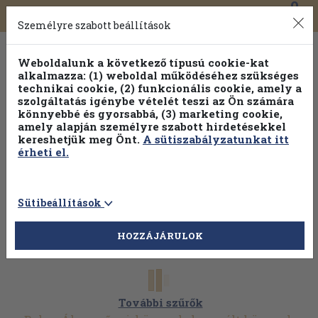
0
Toggle
Főmenü
Könyveink
navigation
Személyre szabott beállítások
Weboldalunk a következő típusú cookie-kat
alkalmazza: (1) weboldal működéséhez szükséges
technikai cookie, (2) funkcionális cookie, amely a
szolgáltatás igénybe vételét teszi az Ön számára
könnyebbé és gyorsabbá, (3) marketing cookie,
amely alapján személyre szabott hirdetésekkel
kereshetjük meg Önt.
A sütiszabályzatunkat itt
érheti el.
Sütibeállítások
HOZZÁJÁRULOK
További szűrők