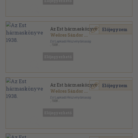
Előjegyezhető
Az Est hármaskönyve 1938.
Előjegyzem
Weöres Sándor
...
Est Lapkiadó Részvénytársaság
,
1938
Félvászon
,
479
oldal
Az Est hármaskönyve sorozat
Előjegyezhető
Az Est hármaskönyve 1938.
Előjegyzem
Weöres Sándor
...
Est Lapkiadó Részvénytársaság
,
1938
Könyvkötői vászonkötés
,
479
oldal
Az Est hármaskönyve sorozat
Előjegyezhető