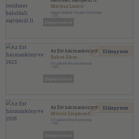
Márkus László
Magyar Újságírók Országos Szövetsége
,
1975
Fűzött kemény papírkötés
,
509
oldal
Előjegyezhető
A magyar sajtó kiskönyvtára sorozat
Az Est hármaskönyve 1923.
Előjegyzem
Bakos Ákos
...
Est Lapkiadó Részvénytársaság
,
1923
Tűzött kötés
,
354
oldal
Az Est hármaskönyve sorozat
Előjegyezhető
Az Est hármaskönyve 1935
Előjegyzem
Móricz Zsigmond
...
Est Lapkiadó Részvénytársaság
,
1935
Varrott papírkötés
,
272
oldal
Az Est hármaskönyve sorozat
Előjegyezhető