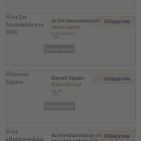
Az Est hármaskönyve 1928.
Előjegyzem
Szabó László
Az Est Lapkiadó Rt.
,
1928
Bőr
,
1087
oldal
Az Est hármaskönyve sorozat
Előjegyezhető
Heroes' Square
Előjegyzem
Hajós György
City Hall
,
2001
Varrott papírkötés
,
59
oldal
Our Budapest sorozat
Előjegyezhető
Az ellenforradalmi rendszer
Előjegyzem
baloldali sajtójáról II.