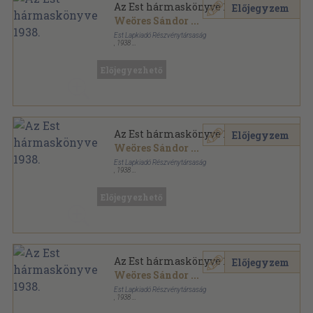
Az Est hármaskönyve 1938.
Előjegyzem
Weöres Sándor
...
Est Lapkiadó Részvénytársaság
,
1938
Félvászon
,
479
oldal
Az Est hármaskönyve sorozat
Előjegyezhető
Az Est hármaskönyve 1938.
Előjegyzem
Weöres Sándor
...
Est Lapkiadó Részvénytársaság
,
1938
Könyvkötői papírkötés
,
479
oldal
Az Est hármaskönyve sorozat
Előjegyezhető
Az Est hármaskönyve 1938.
Előjegyzem
Weöres Sándor
...
Est Lapkiadó Részvénytársaság
,
1938
Varrott papírkötés
,
479
oldal
Az Est hármaskönyve sorozat