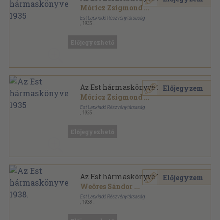
Móricz Zsigmond
...
Est Lapkiadó Részvénytársaság
,
1935
Könyvkötői papírkötés
,
272
oldal
Az Est hármaskönyve sorozat
Előjegyezhető
Az Est hármaskönyve 1935
Előjegyzem
Móricz Zsigmond
...
Est Lapkiadó Részvénytársaság
,
1935
Könyvkötői papírkötés
,
272
oldal
Az Est hármaskönyve sorozat
Előjegyezhető
Az Est hármaskönyve 1938.
Előjegyzem
Weöres Sándor
...
Est Lapkiadó Részvénytársaság
,
1938
Varrott papírkötés
,
479
oldal
Az Est hármaskönyve sorozat