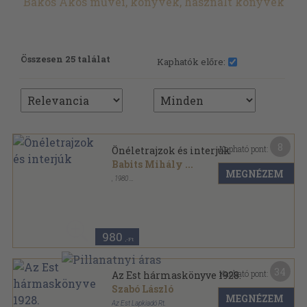
Bakos Ákos művei, könyvek, használt könyvek
Összesen 25 találat
Kaphatók előre:
8
Kapható pont:
Önéletrajzok és interjúk
Babits Mihály
...
MEGNÉZEM
,
1980
Fűzött kemény papírkötés
,
230
oldal
980
,-Ft
34
Kapható pont:
Az Est hármaskönyve 1928.
Szabó László
MEGNÉZEM
Az Est Lapkiadó Rt.