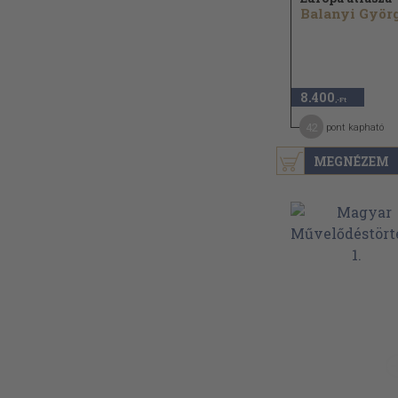
8.400
,-Ft
42
pont kapható
MEGNÉZEM