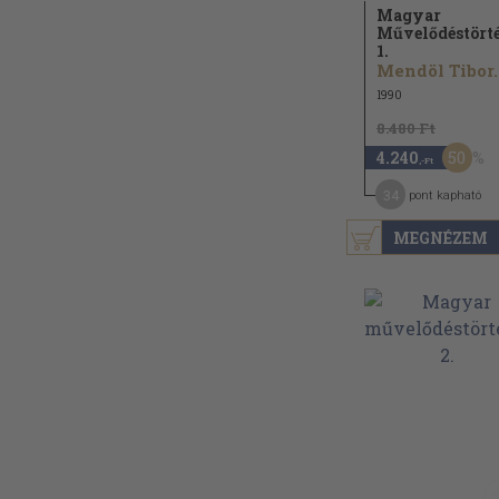
Magyar
Művelődéstört
1.
Mendöl Tibor..
1990
8.480 Ft
50
4.240
,-Ft
34
pont kapható
MEGNÉZEM