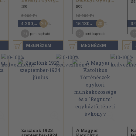
199
1995
1933
5.260 Ft
18.980 Ft
20
20
4.200
15.180
3.
,-Ft
,-Ft
21
121
2
pont kapható
pont kapható
MEGNÉZEM
MEGNÉZEM
Zászlónk 1923.
A Magyar
Ka
szeptember-1924.
Katolikus
le