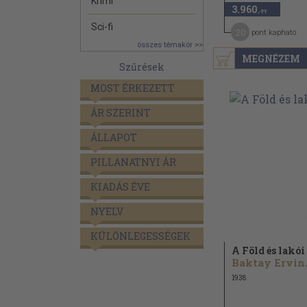
Krimi
3.960
,-Ft
Sci-fi
20
pont kapható
összes témakör >>
MEGNÉZEM
Szűrések
MOST ÉRKEZETT
ÁR SZERINT
ÁLLAPOT
PILLANATNYI ÁR
KIADÁS ÉVE
NYELV
KÜLÖNLEGESSÉGEK
A Föld és lakói
Baktay Ervin.
1938