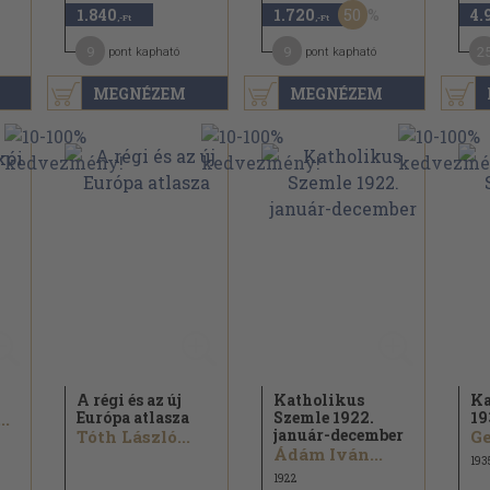
50
1.840
1.720
4.
,-Ft
,-Ft
9
9
2
pont kapható
pont kapható
MEGNÉZEM
MEGNÉZEM
A régi és az új
Katholikus
Ka
Európa atlasza
Szemle 1922.
19
..
január-december
Tóth László...
Ge
Ádám Iván...
193
1922