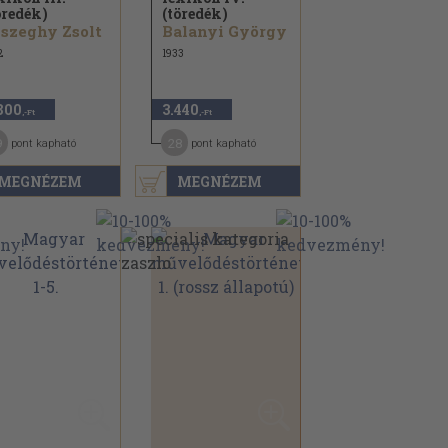
öredék)
(töredék)
szeghy Zsolt
Balanyi György
2
1933
800
3.440
,-Ft
,-Ft
9
28
pont kapható
pont kapható
MEGNÉZEM
MEGNÉZEM