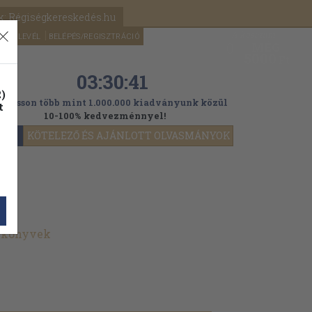
k: Régiségkereskedés.hu
A kosaram
HÍRLEVÉL
BELÉPÉS/REGISZTRÁCIÓ
MÉG
0
5000
Ft
03:30:39
)
ogasson több mint 1.000.000 kiadványunk közül
t
10-100% kedvezménnyel!
YOK
KÖTELEZŐ ÉS AJÁNLOTT OLVASMÁNYOK
t könyvek