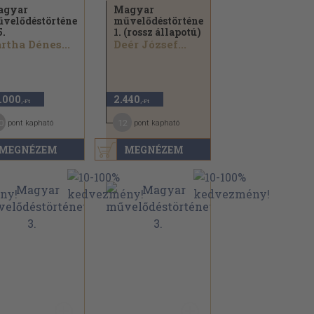
agyar
Magyar
velődéstörténet
művelődéstörténet
5.
1. (rossz állapotú)
rtha Dénes...
Deér József...
.000
2.440
,-Ft
,-Ft
0
12
pont kapható
pont kapható
MEGNÉZEM
MEGNÉZEM