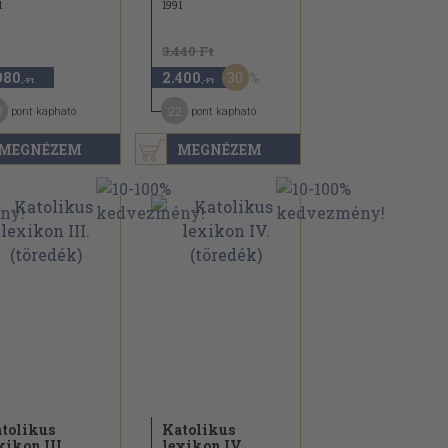
1
1991
3.440 Ft
30
980
2.400
,-Ft
,-Ft
0
22
pont kapható
pont kapható
MEGNÉZEM
MEGNÉZEM
tolikus
Katolikus
xikon III.
lexikon IV.