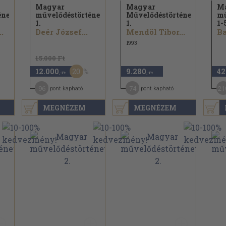
Magyar
Magyar
M
énet
művelődéstörténet
Művelődéstörténet
mű
1.
1.
1-
.
Deér József...
Mendöl Tibor...
Ba
1993
15.000 Ft
20
12.000
9.280
42
,-Ft
,-Ft
96
74
21
pont kapható
pont kapható
MEGNÉZEM
MEGNÉZEM