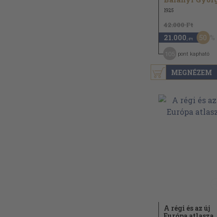
1925
42.000 Ft
50
21.000
,-Ft
105
pont kapható
MEGNÉZEM
A régi és az új
Európa atlasza