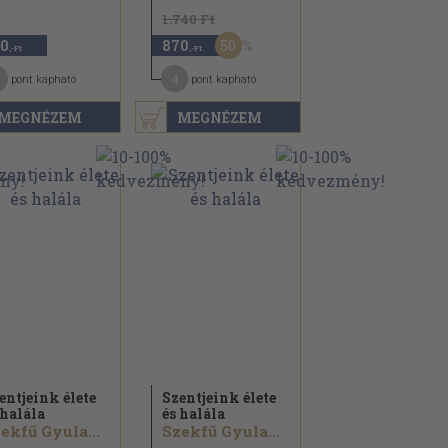
1.740 Ft
50
0
870
,-Ft
,-Ft
4
pont kapható
pont kapható
MEGNÉZEM
MEGNÉZEM
entjeink élete
Szentjeink élete
 halála
és halála
ekfű Gyula...
Szekfű Gyula...