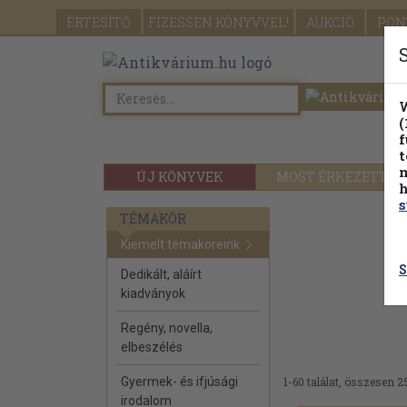
ÉRTESÍTŐ
FIZESSEN
KÖNYVVEL!
AUKCIÓ
PON
W
(
f
t
m
ÚJ KÖNYVEK
MOST ÉRKEZETT
h
s
TÉMAKÖR
Kiemelt témaköreink
S
Dedikált, aláírt
kiadványok
Regény, novella,
elbeszélés
Gyermek- és ifjúsági
1-60 találat, összesen 2
irodalom