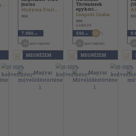
június
Történészek
(t
Balanyi György...
egykori...
Hudyma Emil...
Al
Csapodi Csaba
1924
193
1994
1.180 Ft
50
7.980
590
9.
,-Ft
,-Ft
40
3
4
pont kapható
pont kapható
MEGNÉZEM
MEGNÉZEM