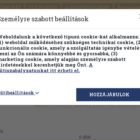
TÁRUHÁZ
ELŐJEGYZÉS
AJÁNDÉKUTALVÁNY
Partnerün
SZÁLLÍTÁS
SEGÍTSÉG
Személyre szabott beállítások
Részletes kereső
Témaköri fa
eboldalunk a következő típusú cookie-kat alkalmazza:
1) weboldal működéséhez szükséges technikai cookie, (2
Vál
unkcionális cookie, amely a szolgáltatás igénybe vételé
eszi az Ön számára könnyebbé és gyorsabbá, (3)
arketing cookie, amely alapján személyre szabott
PILLANATNYI ÁRAINK
FENNTARTHATÓ OLVASMÁN
irdetésekkel kereshetjük meg Önt.
A
ütiszabályzatunkat itt érheti el.
ütibeállítások
HOZZÁJÁRULOK
Balanyi György művei, könyvek, használ
58.
5 oldal