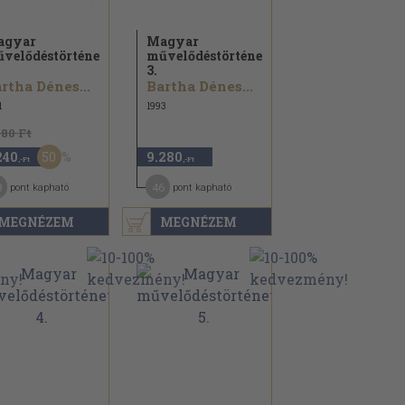
agyar
Magyar
velődéstörténet
művelődéstörténet
3.
rtha Dénes...
Bartha Dénes...
1
1993
480 Ft
50
240
9.280
,-Ft
,-Ft
8
46
pont kapható
pont kapható
MEGNÉZEM
MEGNÉZEM