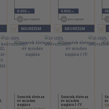
8.400
9.800
98
,-Ft
,-Ft
42
49
5
pont kapható
pont kapható
MEGNÉZEM
MEGNÉZEM
Szentek élete az
Szentek élete az
Sz
2,
év minden
év minden
és
napjára
napjára I-IV.
Sz
Balanyi György...
Balanyi György...
Balanyi György...