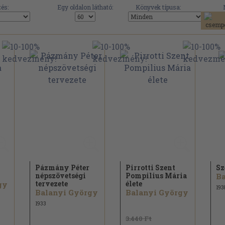
és:
Egy oldalon látható:
Könyvek típusa:
Pázmány Péter
Pirrotti Szent
Sz
népszövetségi
Pompilius Mária
Ba
tervezete
élete
gy
193
Balanyi György
Balanyi György
1933
3.440 Ft