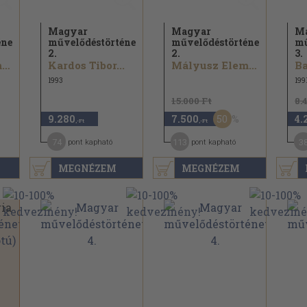
Magyar
Magyar
M
énet
művelődéstörténet
művelődéstörténet
mű
2.
2.
3.
Mályusz Elemér...
Kardos Tibor...
Mályusz Elemér...
Ba
1993
199
15.000 Ft
8.
50
9.280
7.500
4.
,-Ft
,-Ft
74
113
3
pont kapható
pont kapható
MEGNÉZEM
MEGNÉZEM