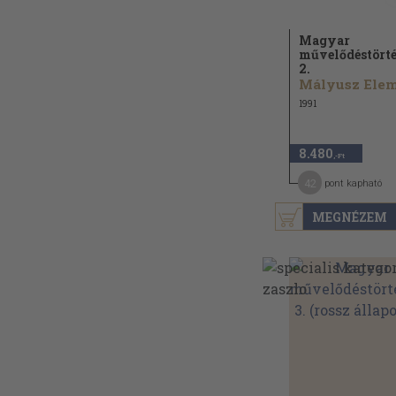
Magyar
művelődéstört
2.
1991
8.480
,-Ft
42
pont kapható
MEGNÉZEM