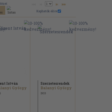
Nézet:
Kaphatók előre:
ent István
Szerzetesrendek
lanyi György
Balanyi György
8
1933