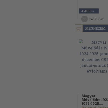
4.400
,-Ft
35
pont kapható
MEGNÉZEM
Magyar
Művelődés 192
1924-1925....