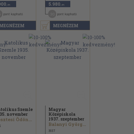
900
5.980
,-Ft
,-Ft
5
30
pont kapható
pont kapható
MEGNÉZEM
MEGNÉZEM
tolikus Szemle
Magyar
35. november
Középiskola
1937. szeptember
sztesi Ödön...
Balanyi György...
5
1937