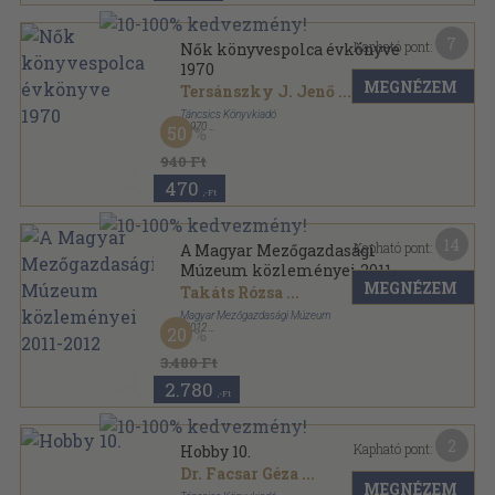
7
Kapható pont:
Nők könyvespolca évkönyve
1970
MEGNÉZEM
Tersánszky J. Jenő
...
Táncsics Könyvkiadó
,
1970
50
Fűzött keménykötés
,
152
oldal
Nők könyvespolca évkönyve sorozat
940 Ft
470
,-Ft
14
Kapható pont:
A Magyar Mezőgazdasági
Múzeum közleményei 2011-
MEGNÉZEM
2012
Takáts Rózsa
...
Magyar Mezőgazdasági Múzeum
,
2012
20
Ragasztott papírkötés
,
319
oldal
A Magyar Mezőgazdasági Múzeum közleményei
3.480 Ft
sorozat
2.780
,-Ft
2
Kapható pont:
Hobby 10.
Dr. Facsar Géza
...
MEGNÉZEM