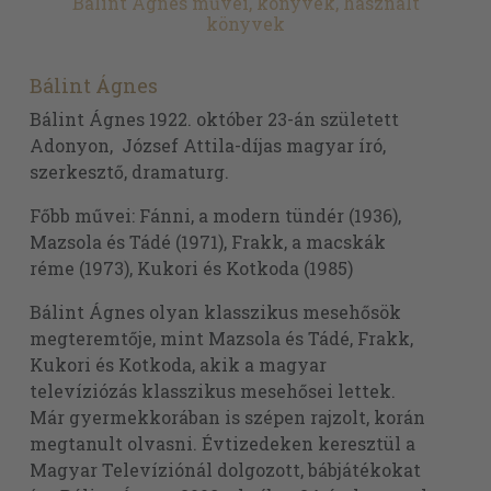
Bálint Ágnes művei, könyvek, használt
könyvek
Bálint Ágnes
Bálint Ágnes 1922. október 23-án született
Adonyon, József Attila-díjas magyar író,
szerkesztő, dramaturg.
Főbb művei: Fánni, a modern tündér (1936),
Mazsola és Tádé (1971), Frakk, a macskák
réme (1973), Kukori és Kotkoda (1985)
Bálint Ágnes olyan klasszikus mesehősök
megteremtője, mint Mazsola és Tádé, Frakk,
Kukori és Kotkoda, akik a magyar
televíziózás klasszikus mesehősei lettek.
Már gyermekkorában is szépen rajzolt, korán
megtanult olvasni. Évtizedeken keresztül a
Magyar Televíziónál dolgozott, bábjátékokat