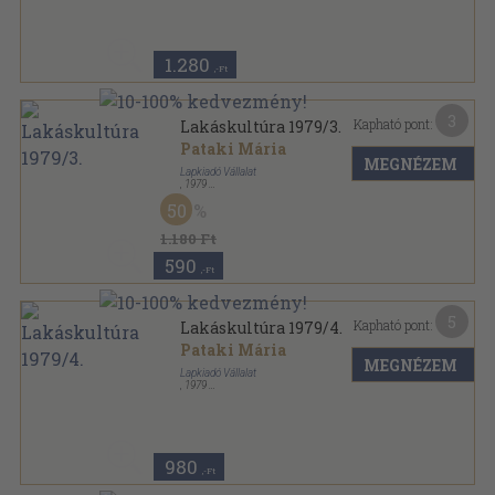
Lakáskultúra sorozat
1.280
,-Ft
3
Kapható pont:
Lakáskultúra 1979/3.
Pataki Mária
MEGNÉZEM
Lapkiadó Vállalat
,
1979
Tűzött kötés
,
30
oldal
50
Lakáskultúra sorozat
1.180 Ft
590
,-Ft
5
Kapható pont:
Lakáskultúra 1979/4.
Pataki Mária
MEGNÉZEM
Lapkiadó Vállalat
,
1979
Tűzött kötés
,
30
oldal
Lakáskultúra sorozat
980
,-Ft