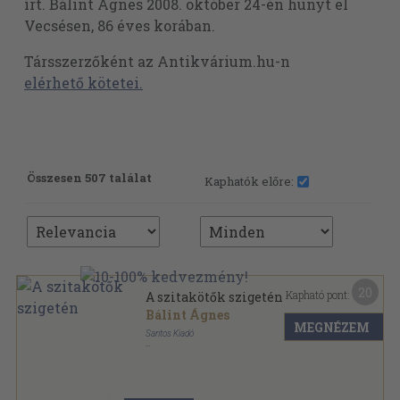
írt. Bálint Ágnes 2008. október 24-én hunyt el
Vecsésen, 86 éves korában.
Társszerzőként az Antikvárium.hu-n
elérhető kötetei.
Összesen 507 találat
Kaphatók előre:
20
Kapható pont:
A szitakötők szigetén
Bálint Ágnes
MEGNÉZEM
Santos Kiadó
Varrott keménykötés
,
35
oldal