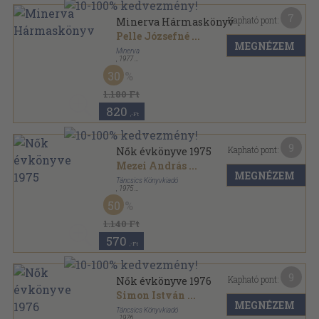
7
Kapható pont:
Minerva Hármaskönyv
Pelle Józsefné
...
MEGNÉZEM
Minerva
,
1977
Fűzött kemény papírkötés
,
311
oldal
30
1.180 Ft
820
,-Ft
9
Kapható pont:
Nők évkönyve 1975
Mezei András
...
MEGNÉZEM
Táncsics Könyvkiadó
,
1975
Fűzött kemény papírkötés
,
235
oldal
50
Nők évkönyve sorozat
1.140 Ft
570
,-Ft
9
Kapható pont:
Nők évkönyve 1976
Simon István
...
MEGNÉZEM
Táncsics Könyvkiadó
,
1976