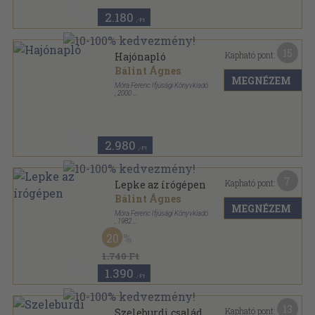
2.180
,-Ft
15
Kapható pont:
Hajónapló
Bálint Ágnes
MEGNÉZEM
Móra Ferenc Ifjúsági Könyvkiadó
,
2000
Ragasztott papírkötés
,
137
oldal
2.980
,-Ft
7
Kapható pont:
Lepke az írógépen
Bálint Ágnes
MEGNÉZEM
Móra Ferenc Ifjúsági Könyvkiadó
,
1982
Varrott keménykötés
,
68
oldal
20
1.740 Ft
1.390
,-Ft
13
Kapható pont:
Szeleburdi család