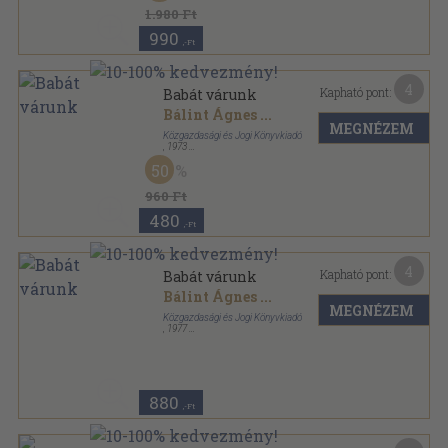
1.980 Ft
990
,-Ft
4
Kapható pont:
Babát várunk
Bálint Ágnes
...
MEGNÉZEM
Közgazdasági és Jogi Könyvkiadó
,
1973
Fűzött kemény papírkötés
,
323
oldal
50
960 Ft
480
,-Ft
4
Kapható pont:
Babát várunk
Bálint Ágnes
...
MEGNÉZEM
Közgazdasági és Jogi Könyvkiadó
,
1977
Fűzött kemény papírkötés
,
304
oldal
880
,-Ft