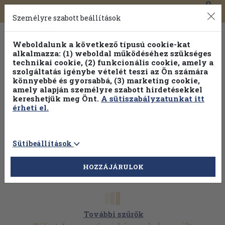
0
Toggle
Főmenü
Könyveink
navigation
Személyre szabott beállítások
Weboldalunk a következő típusú cookie-kat
alkalmazza: (1) weboldal működéséhez szükséges
technikai cookie, (2) funkcionális cookie, amely a
szolgáltatás igénybe vételét teszi az Ön számára
könnyebbé és gyorsabbá, (3) marketing cookie,
Válogasson több mint 1.000.000 kiadványunk közül
10-
amely alapján személyre szabott hirdetésekkel
100% kedvezménnyel!
kereshetjük meg Önt.
A sütiszabályzatunkat itt
érheti el.
Sütibeállítások
HOZZÁJÁRULOK
További szűrők