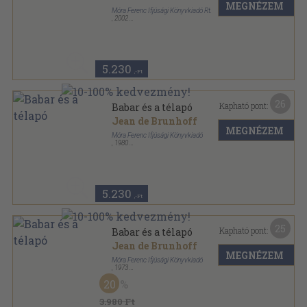
MEGNÉZEM
Móra Ferenc Ifjúsági Könyvkiadó Rt.
,
2002
Varrott keménykötés
,
29
oldal
5.230
,-Ft
26
Kapható pont:
Babar és a télapó
Jean de Brunhoff
MEGNÉZEM
Móra Ferenc Ifjúsági Könyvkiadó
,
1980
Varrott keménykötés
,
29
oldal
5.230
,-Ft
25
Kapható pont:
Babar és a télapó
Jean de Brunhoff
MEGNÉZEM
Móra Ferenc Ifjúsági Könyvkiadó
,
1973
Varrott keménykötés
,
29
oldal
20
3.980 Ft