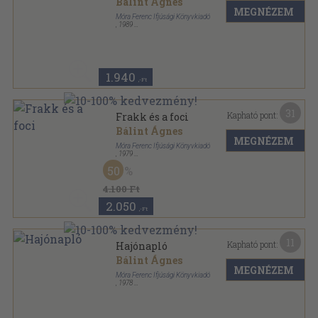
Bálint Ágnes
MEGNÉZEM
Móra Ferenc Ifjúsági Könyvkiadó
,
1989
Varrott keménykötés
,
44
oldal
1.940
,-Ft
31
Kapható pont:
Frakk és a foci
Bálint Ágnes
MEGNÉZEM
Móra Ferenc Ifjúsági Könyvkiadó
,
1979
Fűzött kemény papírkötés
,
145
oldal
50
4.100 Ft
2.050
,-Ft
11
Kapható pont:
Hajónapló
Bálint Ágnes
MEGNÉZEM
Móra Ferenc Ifjúsági Könyvkiadó
,
1978
Ragasztott kemény papírkötés
,
124
oldal