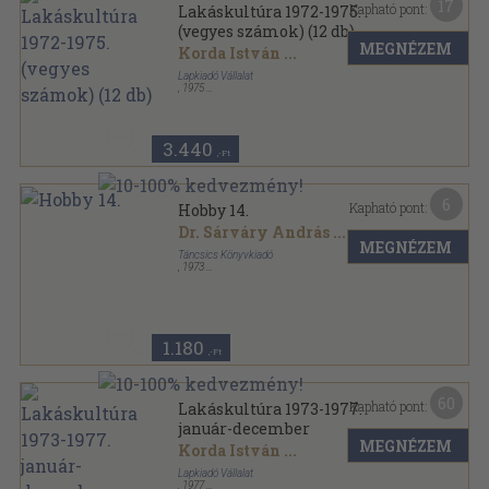
17
Kapható pont:
Lakáskultúra 1972-1975.
(vegyes számok) (12 db)
MEGNÉZEM
Korda István
...
Lapkiadó Vállalat
,
1975
Könyvkötői kötés
,
485
oldal
Lakáskultúra sorozat
3.440
,-Ft
6
Kapható pont:
Hobby 14.
Dr. Sárváry András
...
MEGNÉZEM
Táncsics Könyvkiadó
,
1973
Ragasztott papírkötés
,
128
oldal
Hobby sorozat
1.180
,-Ft
60
Kapható pont:
Lakáskultúra 1973-1977.
január-december
MEGNÉZEM
Korda István
...
Lapkiadó Vállalat
,
1977