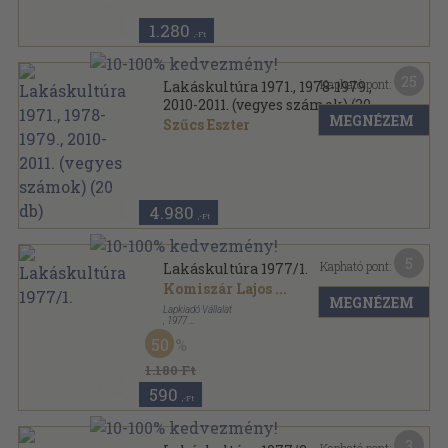
1.280
,-Ft
25
Kapható pont:
Lakáskultúra 1971., 1978-1979.,
2010-2011. (vegyes számok) (20
MEGNÉZEM
db)
Szűcs Eszter
Tűzött kötés
,
2000
oldal
Lakáskultúra sorozat
4.980
,-Ft
5
Kapható pont:
Lakáskultúra 1977/1.
Komiszár Lajos
...
MEGNÉZEM
Lapkiadó Vállalat
,
1977
Tűzött kötés
,
30
oldal
50
Lakáskultúra sorozat
1.180 Ft
590
,-Ft
3