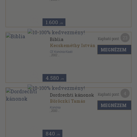
Fűzött kemény papírkötés
,
370
oldal
1.600
,-Ft
23
Kapható pont:
Biblia
Kecskeméthy István
MEGNÉZEM
CE Koinónia Kiadó
,
2002
Fűzött kemény papírkötés
,
1592
oldal
4.580
,-Ft
4
Kapható pont:
Dordrechti kánonok
Böröczki Tamás
MEGNÉZEM
Koinónia
,
2000
Ragasztott papírkötés
,
79
oldal
Confessiones Reformatorum sorozat
840
,-Ft