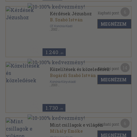
6
Kapható pont:
Kérdések Jézushoz
B. Szabó István
MEGNÉZEM
CE Koinónia Kiadó
,
2002
Fűzött papírkötés
,
65
oldal
Kis Tükör füzetek sorozat
1.240
,-Ft
14
Kapható pont:
Közelítések és közeledések
Bogárdi Szabó István
MEGNÉZEM
Koinónia Könyvkiadó
,
2003
Fűzött kemény papírkötés
,
264
oldal
1.730
,-Ft
6
Kapható pont:
Mint csillagok e világon
Mihály Emőke
MEGNÉZEM