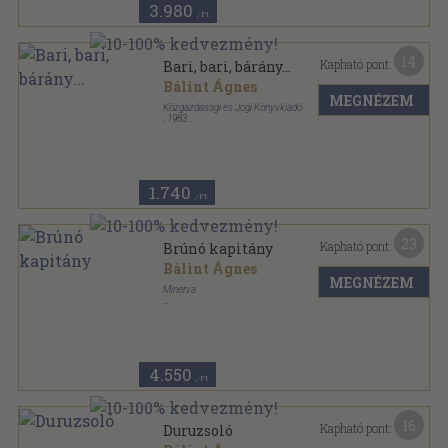
3.980
,-Ft
14
Kapható pont:
Bari, bari, bárány...
Bálint Ágnes
MEGNÉZEM
Közgazdasági és Jogi Könyvkiadó
,
1983
Félvászon
,
8
oldal
1.740
,-Ft
23
Kapható pont:
Brúnó kapitány
Bálint Ágnes
MEGNÉZEM
Minerva
Varrott keménykötés
,
36
oldal
4.550
,-Ft
16
Kapható pont:
Duruzsoló