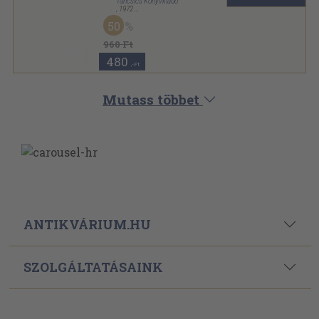
Táncsics Könyvkiadó
,
1972
Ragasztott papírkötés
,
128
oldal
50
Hobby sorozat
960 Ft
480
,-Ft
Mutass többet
ANTIKVÁRIUM.HU
SZOLGÁLTATÁSAINK