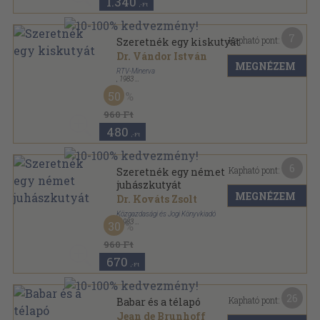
1.340
,-Ft
7
Kapható pont:
Szeretnék egy kiskutyát
Dr. Vándor István
MEGNÉZEM
RTV-Minerva
,
1983
Tűzött kötés
,
31
oldal
50
Kuckó zsebkönyvek sorozat
960 Ft
480
,-Ft
6
Kapható pont:
Szeretnék egy német
juhászkutyát
MEGNÉZEM
Dr. Kováts Zsolt
Közgazdasági és Jogi Könyvkiadó
,
1983
30
Tűzött kötés
,
31
oldal
Kuckó zsebkönyvek sorozat
960 Ft
670
,-Ft
26
Kapható pont:
Babar és a télapó
Jean de Brunhoff