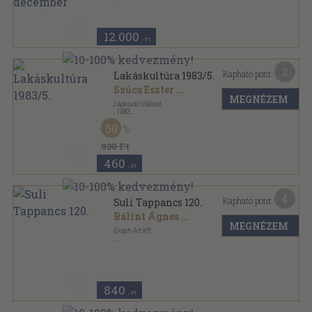
Könyvkötői kötés
,
620
oldal
Lakáskultúra sorozat
12.000
,-Ft
2
Kapható pont:
Lakáskultúra 1983/5.
Szűcs Eszter
...
MEGNÉZEM
Lapkiadó Vállalat
,
1983
Tűzött kötés
,
34
oldal
50
Lakáskultúra sorozat
930 Ft
460
,-Ft
4
Kapható pont:
Suli Tappancs 120.
Bálint Ágnes
...
MEGNÉZEM
Graph-Art Kft.
Tűzött kötés
,
48
oldal
Suli Tappancs sorozat
840
,-Ft