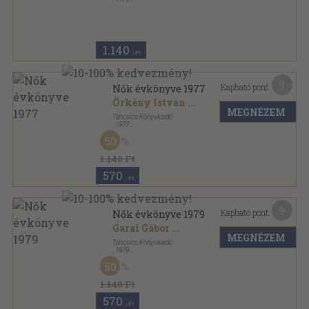
Fűzött kemény papírkötés
,
282
oldal
Nők évkönyve sorozat
1.140
,-Ft
9
Kapható pont:
Nők évkönyve 1977
Örkény István
...
MEGNÉZEM
Táncsics Könyvkiadó
,
1977
Fűzött kemény papírkötés
,
272
oldal
50
Nők évkönyve sorozat
1.140 Ft
570
,-Ft
9
Kapható pont:
Nők évkönyve 1979
Garai Gábor
...
MEGNÉZEM
Táncsics Könyvkiadó
,
1979
Fűzött kemény papírkötés
,
294
oldal
50
Nők évkönyve sorozat
1.140 Ft
570
,-Ft