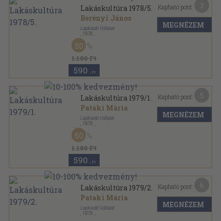
3
Kapható pont:
Lakáskultúra 1978/5.
Berényi János
MEGNÉZEM
Lapkiadó Vállalat
,
1978
Tűzött kötés
,
30
oldal
50
Lakáskultúra sorozat
1.180 Ft
590
,-Ft
5
Kapható pont:
Lakáskultúra 1979/1.
Pataki Mária
MEGNÉZEM
Lapkiadó Vállalat
,
1979
Tűzött kötés
,
30
oldal
50
Lakáskultúra sorozat
1.180 Ft
590
,-Ft
6
Kapható pont:
Lakáskultúra 1979/2.
Pataki Mária
MEGNÉZEM
Lapkiadó Vállalat
,
1979
Tűzött kötés
,
30
oldal