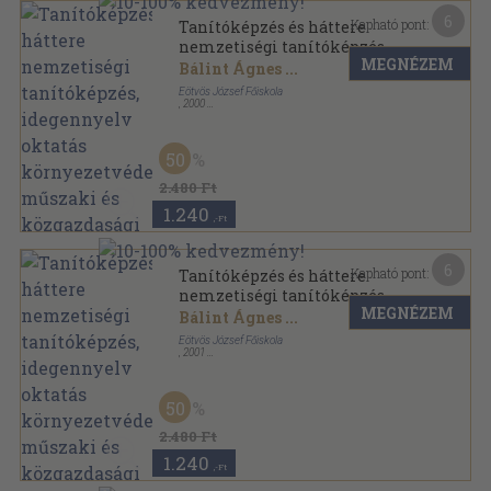
6
Kapható pont:
Tanítóképzés és háttere
nemzetiségi tanítóképzés,
MEGNÉZEM
idegennyelv oktatás
Bálint Ágnes
...
környezetvédelmi, műszaki
Eötvös József Főiskola
és közgazdasági kutatások
,
2000
Ragasztott papírkötés
,
187
oldal
2000
50
2.480 Ft
1.240
,-Ft
6
Kapható pont:
Tanítóképzés és háttere
nemzetiségi tanítóképzés,
MEGNÉZEM
idegennyelv oktatás
Bálint Ágnes
...
környezetvédelmi, műszaki
Eötvös József Főiskola
és közgazdasági kutatások
,
2001
Ragasztott papírkötés
,
216
oldal
2001
50
2.480 Ft
1.240
,-Ft