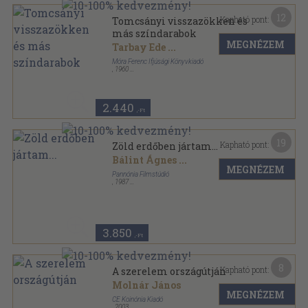
12
Kapható pont:
Tomcsányi visszazökken és
más színdarabok
MEGNÉZEM
Tarbay Ede
...
Móra Ferenc Ifjúsági Könyvkiadó
,
1960
Tűzött kötés
,
95
oldal
Gyermekszínpad sorozat
2.440
,-Ft
19
Kapható pont:
Zöld erdőben jártam...
Bálint Ágnes
...
MEGNÉZEM
Pannónia Filmstúdió
,
1987
Tűzött kötés
,
32
oldal
3.850
,-Ft
8
Kapható pont:
A szerelem országútján
Molnár János
MEGNÉZEM
CE Koinónia Kiadó
,
2003