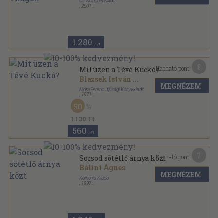
CE Koinónia Kiadó
,
2001
Tűzött kötés
,
58
oldal
Kis Tükör füzetek sorozat
1.280
,-Ft
8
Kapható pont:
Mit üzen a Tévé Kuckó?
Blazsek István
...
MEGNÉZEM
Móra Ferenc Ifjúsági Könyvkiadó
,
1971
Félvászon
,
167
oldal
50
1.130 Ft
560
,-Ft
7
Kapható pont:
Sorsod sötétlő árnya közt
Bálint Ágnes
MEGNÉZEM
Koinónia Kiadó
,
1997
Tűzött kötés
,
31
oldal