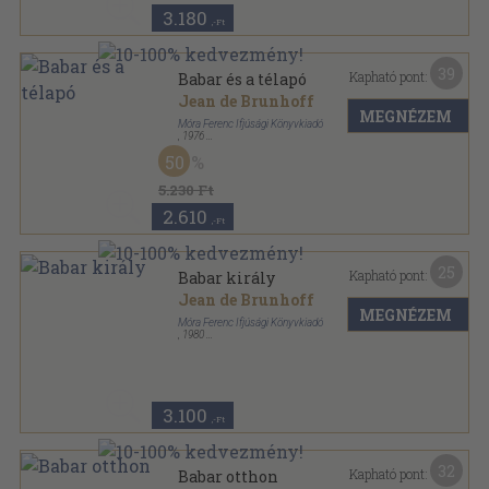
3.180
,-Ft
39
Kapható pont:
Babar és a télapó
Jean de Brunhoff
MEGNÉZEM
Móra Ferenc Ifjúsági Könyvkiadó
,
1976
Varrott keménykötés
,
29
oldal
50
5.230 Ft
2.610
,-Ft
25
Kapható pont:
Babar király
Jean de Brunhoff
MEGNÉZEM
Móra Ferenc Ifjúsági Könyvkiadó
,
1980
Varrott keménykötés
,
29
oldal
3.100
,-Ft
32
Kapható pont:
Babar otthon