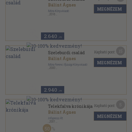
Bálint Ágnes
MEGNÉZEM
Móra Könyvkiadó
,
2016
Fűzött kemény papírkötés
,
150
oldal
2.640
,-Ft
15
Kapható pont:
Szeleburdi család
Bálint Ágnes
MEGNÉZEM
Móra Ferenc Ifjúsági Könyvkiadó
,
2000
Fűzött kemény papírkötés
,
150
oldal
2.940
,-Ft
5
Kapható pont:
Telekfalva krónikája
Bálint Ágnes
MEGNÉZEM
Infopress Rt.
,
2001
Ragasztott papírkötés
,
79
oldal
50