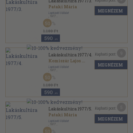
Kapható pont:
Lakáskultúra 1977/3.
Pataki Mária
MEGNÉZEM
Lapkiadó Vállalat
,
1977
Tűzött kötés
,
30
oldal
50
Lakáskultúra sorozat
1.180 Ft
590
,-Ft
9
Kapható pont:
Lakáskultúra 1977/4.
Komiszár Lajos
...
MEGNÉZEM
Lapkiadó Vállalat
,
1977
Tűzött kötés
,
30
oldal
50
Lakáskultúra sorozat
1.180 Ft
590
,-Ft
5
Kapható pont:
Lakáskultúra 1977/5.
Pataki Mária
MEGNÉZEM
Lapkiadó Vállalat
,
1977
Tűzött kötés
,
30
oldal
50
Lakáskultúra sorozat