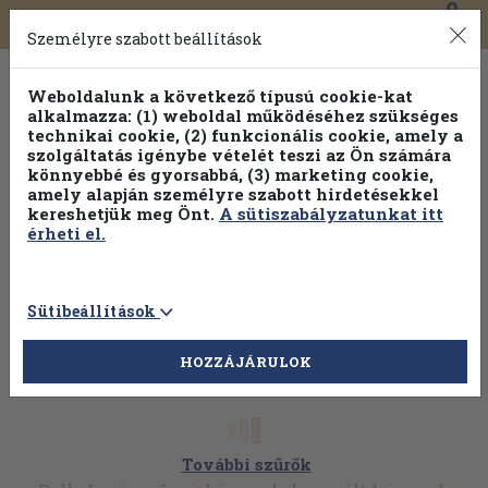
0
Toggle
Főmenü
Könyveink
navigation
Személyre szabott beállítások
Weboldalunk a következő típusú cookie-kat
alkalmazza: (1) weboldal működéséhez szükséges
technikai cookie, (2) funkcionális cookie, amely a
szolgáltatás igénybe vételét teszi az Ön számára
könnyebbé és gyorsabbá, (3) marketing cookie,
amely alapján személyre szabott hirdetésekkel
kereshetjük meg Önt.
A sütiszabályzatunkat itt
érheti el.
Sütibeállítások
HOZZÁJÁRULOK
További szűrők