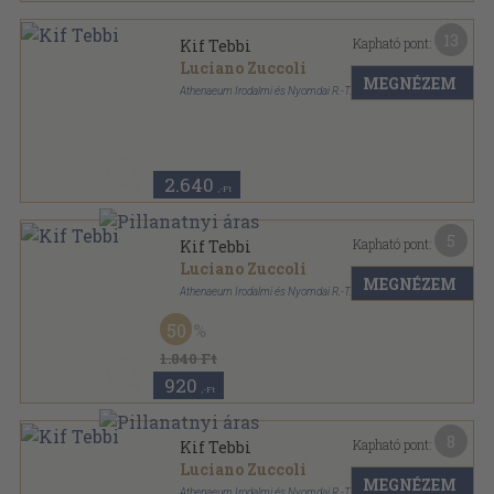
13
Kapható pont:
Kif Tebbi
Luciano Zuccoli
MEGNÉZEM
Athenaeum Irodalmi és Nyomdai R.-T.
Aranyozott kiadói egész vászonkötés
,
237
oldal
2.640
,-Ft
5
Kapható pont:
Kif Tebbi
Luciano Zuccoli
MEGNÉZEM
Athenaeum Irodalmi és Nyomdai R.-T.
Könyvkötői kötés
,
237
oldal
50
1.840 Ft
920
,-Ft
8
Kapható pont:
Kif Tebbi
Luciano Zuccoli
MEGNÉZEM
Athenaeum Irodalmi és Nyomdai R.-T.