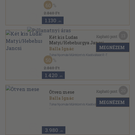
Tűzött kötés
,
158
oldal
60
2.840 Ft
1.130
,-Ft
13
Kapható pont:
Két kis Ludas
Matyi/Hebehurgya Jancsi
MEGNÉZEM
Balla Ignác
Tolnai Nyomdai Műintézet és Kiadóvállalat R.-T.
50
Félvászon
,
158
oldal
2.840 Ft
1.420
,-Ft
20
Kapható pont:
Ötven mese
Balla Ignác
MEGNÉZEM
Tolnai Nyomdai Műintézet és Kiadóvállalat R. T.
Félvászon
,
160
oldal
3.980
,-Ft