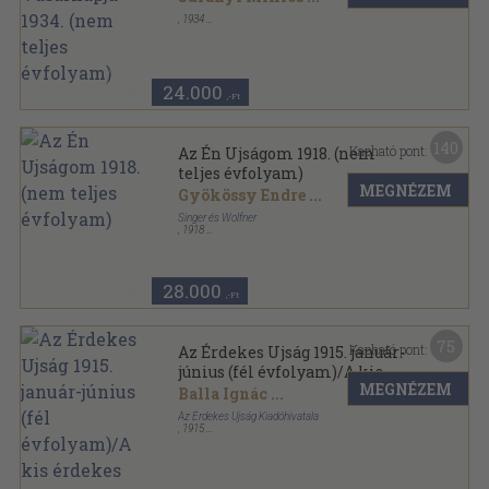
,
1934
Könyvkötői vászonkötés
,
966
oldal
A Pesti Hirlap Vasárnapja sorozat
24.000
,-Ft
140
Kapható pont:
Az Én Ujságom 1918. (nem
teljes évfolyam)
MEGNÉZEM
Gyökössy Endre
...
Singer és Wolfner
,
1918
Könyvkötői kötés
,
384
oldal
Az Én Ujságom sorozat
28.000
,-Ft
75
Kapható pont:
Az Érdekes Ujság 1915. január-
június (fél évfolyam)/A kis
MEGNÉZEM
érdekes 1914. december 16. I-II.
Balla Ignác
...
Az Érdekes Ujság Kiadóhivatala
,
1915
Könyvkötői kötés
,
1055
oldal
Az Érdekes Ujság-A Kis Érdekes sorozat