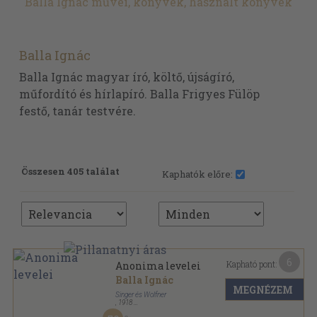
Balla Ignác művei, könyvek, használt könyvek
Balla Ignác
Balla Ignác magyar író, költő, újságíró,
műfordító és hírlapíró. Balla Frigyes Fülöp
festő, tanár testvére.
Összesen 405 találat
Kaphatók előre:
6
Kapható pont:
Anonima levelei
Balla Ignác
MEGNÉZEM
Singer és Wolfner
,
1918
Könyvkötői kötés
,
224
oldal