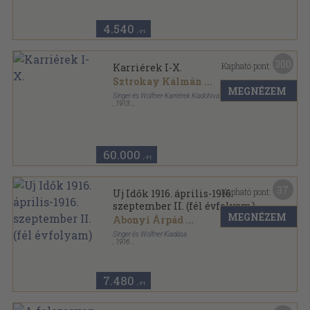
4.540
,-Ft
300
Kapható pont:
Karriérek I-X.
Sztrokay Kálmán
...
MEGNÉZEM
Singer és Wolfner-Karriérek Kiadóhivatal
,
1913
Aranyozott kiadói egész vászonkötés
,
2288
oldal
Karriérek sorozat
60.000
,-Ft
37
Kapható pont:
Uj Idők 1916. április-1916.
szeptember II. (fél évfolyam)
MEGNÉZEM
Abonyi Árpád
...
Singer és Wolfner Kiadása
,
1916
Könyvkötői kötés
,
620
oldal
Uj Idők sorozat
7.480
,-Ft