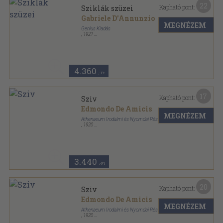
22
Kapható pont:
Sziklák szüzei
Gabriele D'Annunzio
MEGNÉZEM
Genius Kiadás
,
1921
Vászon Gottermayer kötés
,
224
oldal
A regényírás művészei sorozat
4.360
,-Ft
17
Kapható pont:
Sziv
Edmondo De Amicis
MEGNÉZEM
Athenaeum Irodalmi és Nyomdai Részvénytársulat
,
1920
Könyvkötői vászonkötés
,
368
oldal
Hires könyvek sorozat
3.440
,-Ft
20
Kapható pont:
Sziv
Edmondo De Amicis
MEGNÉZEM
Athenaeum Irodalmi és Nyomdai Részvénytársulat
,
1920
Könyvkötői kötés
,
368
oldal