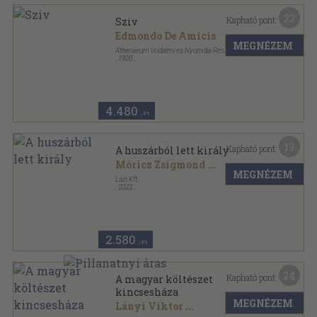
22
Kapható pont:
Sziv
Edmondo De Amicis
MEGNÉZEM
Athenaeum Irodalmi és Nyomdai Részvénytársulat
,
1920
Félvászon
,
368
oldal
Hires könyvek sorozat
4.480
,-Ft
13
Kapható pont:
A huszárból lett király
Móricz Zsigmond
...
MEGNÉZEM
Lazi Kft.
,
2022
Fűzött kemény papírkötés
,
122
oldal
2.580
,-Ft
24
Kapható pont:
A magyar költészet
kincsesháza
MEGNÉZEM
Lányi Viktor
...