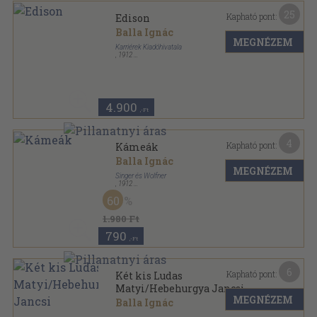
25
Kapható pont:
Edison
Balla Ignác
MEGNÉZEM
Karriérek Kiadóhivatala
,
1912
Aranyozott kiadói egész vászonkötés
,
221
oldal
Karriérek sorozat
4.900
,-Ft
4
Kapható pont:
Kámeák
Balla Ignác
MEGNÉZEM
Singer és Wolfner
,
1912
Vászon
,
203
oldal
60
Magyart a magyarnak sorozat
1.980 Ft
790
,-Ft
6
Kapható pont:
Két kis Ludas
Matyi/Hebehurgya Jancsi
MEGNÉZEM
Balla Ignác