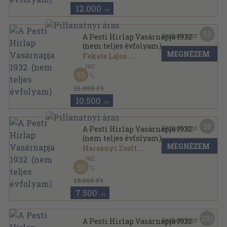
12.000
,-Ft
53
Kapható pont:
A Pesti Hirlap Vasárnapja 1932.
(nem teljes évfolyam)
MEGNÉZEM
Fekete Lajos
...
,
1932
Könyvkötői vászonkötés
,
1122
oldal
50
A Pesti Hirlap Vasárnapja sorozat
21.000 Ft
10.500
,-Ft
38
Kapható pont:
A Pesti Hirlap Vasárnapja 1932.
(nem teljes évfolyam)
MEGNÉZEM
Harsányi Zsolt
...
,
1932
Könyvkötői kötés
,
663
oldal
50
A Pesti Hirlap Vasárnapja sorozat
15.000 Ft
7.500
,-Ft
230
Kapható pont:
A Pesti Hirlap Vasárnapja 1932.