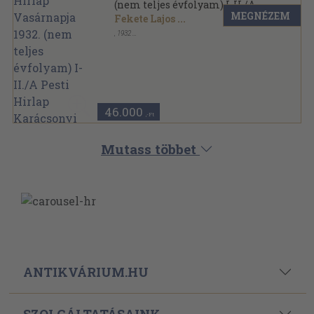
(nem teljes évfolyam) I-II./A
MEGNÉZEM
Pesti Hirlap Karácsonyi
Fekete Lajos
...
Albuma 1932
,
1932
Könyvkötői kötés
,
2626
oldal
A Pesti Hirlap Vasárnapja sorozat
46.000
,-Ft
Mutass többet
ANTIKVÁRIUM.HU
SZOLGÁLTATÁSAINK