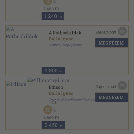
50
2.480 Ft
1.240
,-Ft
49
Kapható pont:
A Rothschildok
Balla Ignác
MEGNÉZEM
Budapesti Hirlap Nyomdája
Aranyozott kiadói egész vászonkötés
,
237
oldal
9.800
,-Ft
37
Kapható pont:
Edison
Balla Ignác
MEGNÉZEM
Singer és Wolfner-Karriérek Kiadóhivatal
,
1913
Aranyozott kiadói egész vászonkötés
,
221
oldal
50
Karriérek sorozat
4.900 Ft
2.450
,-Ft