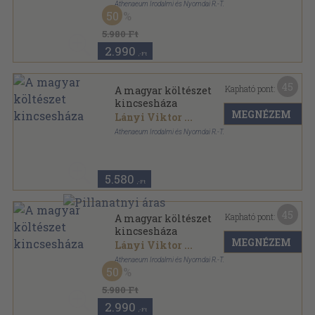
Athenaeum Irodalmi és Nyomdai R.-T.
50
Vászon
,
350
oldal
5.980 Ft
2.990
,-Ft
45
Kapható pont:
A magyar költészet
kincsesháza
MEGNÉZEM
Lányi Viktor
...
Athenaeum Irodalmi és Nyomdai R.-T.
Könyvkötői vászonkötés
,
350
oldal
5.580
,-Ft
45
Kapható pont:
A magyar költészet
kincsesháza
MEGNÉZEM
Lányi Viktor
...
Athenaeum Irodalmi és Nyomdai R.-T.
50
Vászon
,
350
oldal
5.980 Ft
2.990
,-Ft