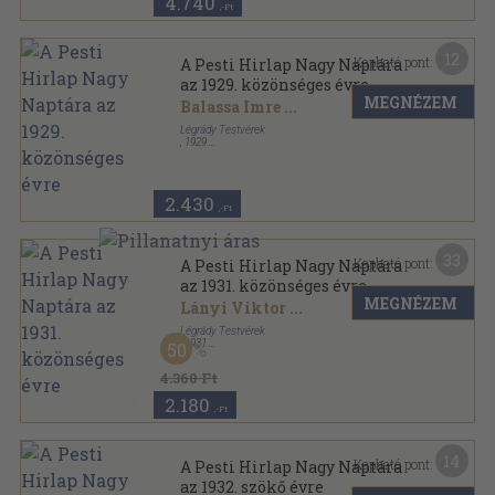
4.740
,-Ft
12
Kapható pont:
A Pesti Hirlap Nagy Naptára
az 1929. közönséges évre
MEGNÉZEM
Balassa Imre
...
Légrády Testvérek
,
1929
Vászon
,
480
oldal
A Pesti Hirlap Nagy Naptára sorozat
2.430
,-Ft
33
Kapható pont:
A Pesti Hirlap Nagy Naptára
az 1931. közönséges évre
MEGNÉZEM
Lányi Viktor
...
Légrády Testvérek
,
1931
50
Vászon
,
480
oldal
A Pesti Hirlap Könyvtára sorozat
4.360 Ft
2.180
,-Ft
14
Kapható pont:
A Pesti Hirlap Nagy Naptára
az 1932. szökő évre