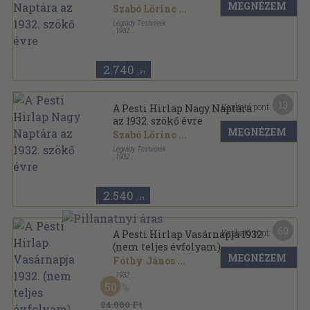
MEGNÉZEM
Szabó Lőrinc
...
Légrády Testvérek
,
1932
Félvászon
,
416
oldal
A Pesti Hirlap Nagy Naptára sorozat
2.740
,-Ft
13
Kapható pont:
A Pesti Hirlap Nagy Naptára
az 1932. szökő évre
MEGNÉZEM
Szabó Lőrinc
...
Légrády Testvérek
,
1932
Tűzött kötés
,
416
oldal
A Pesti Hirlap Nagy Naptára sorozat
2.540
,-Ft
60
Kapható pont:
A Pesti Hirlap Vasárnapja 1932.
(nem teljes évfolyam)
MEGNÉZEM
Fóthy János
...
,
1932
Könyvkötői kötés
,
1167
oldal
50
A Pesti Hirlap Vasárnapja sorozat
24.000 Ft