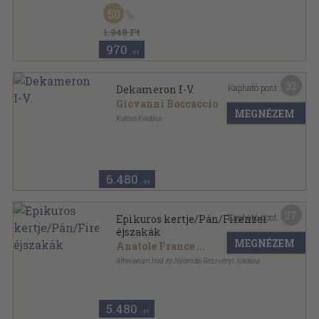
Aranyozott kiadói félvászon
,
178
oldal
50
1.940 Ft
970
,-Ft
32
Kapható pont:
Dekameron I-V.
Giovanni Boccaccio
MEGNÉZEM
Kultura Kiadása
Könyvkötői vászonkötés
,
1061
oldal
6.480
,-Ft
27
Kapható pont:
Epikuros kertje/Pán/Firenzei
éjszakák
MEGNÉZEM
Anatole France
...
Athenaeum Irod. és Nyomdai Részvényt. kiadása
Könyvkötői kötés
,
308
oldal
Modern könyvtár sorozat
5.480
,-Ft