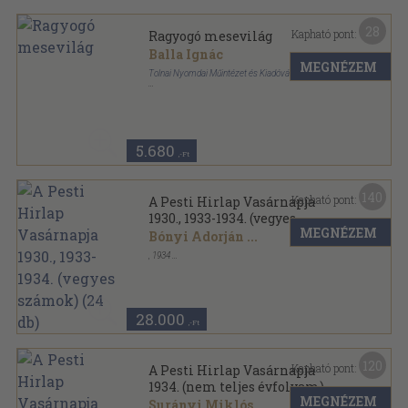
28
Kapható pont:
Ragyogó mesevilág
Balla Ignác
MEGNÉZEM
Tolnai Nyomdai Műintézet és Kiadóvállalat R.-T.
Könyvkötői vászonkötés
,
121
oldal
5.680
,-Ft
140
Kapható pont:
A Pesti Hirlap Vasárnapja
1930., 1933-1934. (vegyes
MEGNÉZEM
számok) (24 db)
Bónyi Adorján
...
,
1934
Könyvkötői vászonkötés
,
1200
oldal
A Pesti Hirlap Vasárnapja sorozat
28.000
,-Ft
120
Kapható pont:
A Pesti Hirlap Vasárnapja
1934. (nem teljes évfolyam)
MEGNÉZEM
Surányi Miklós
...