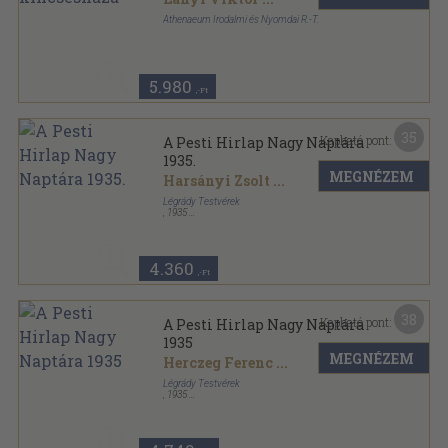
Athenaeum Irodalmi és Nyomdai R.-T.
Vászon
,
350
oldal
5.980
,-Ft
35
Kapható pont:
A Pesti Hirlap Nagy Naptára
1935.
MEGNÉZEM
Harsányi Zsolt
...
Légrády Testvérek
,
1935
Vászon
,
416
oldal
A Pesti Hirlap Nagy Naptára sorozat
4.360
,-Ft
38
Kapható pont:
A Pesti Hirlap Nagy Naptára
1935
MEGNÉZEM
Herczeg Ferenc
...
Légrády Testvérek
,
1935
Varrott papírkötés
,
416
oldal
Pesti Hirlap Könyvtár sorozat