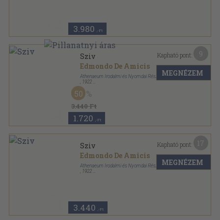
Hires könyvek sorozat
3.980
,-Ft
9
Kapható pont:
Sziv
Edmondo De Amicis
MEGNÉZEM
Athenaeum Irodalmi és Nyomdai Részvénytársulat
,
1922
Könyvkötői kötés
,
368
oldal
50
Hires könyvek sorozat
3.440 Ft
1.720
,-Ft
17
Kapható pont:
Sziv
Edmondo De Amicis
MEGNÉZEM
Athenaeum Irodalmi és Nyomdai Részvénytársulat
,
1922
Könyvkötői vászonkötés
,
368
oldal
Hires könyvek sorozat
3.440
,-Ft