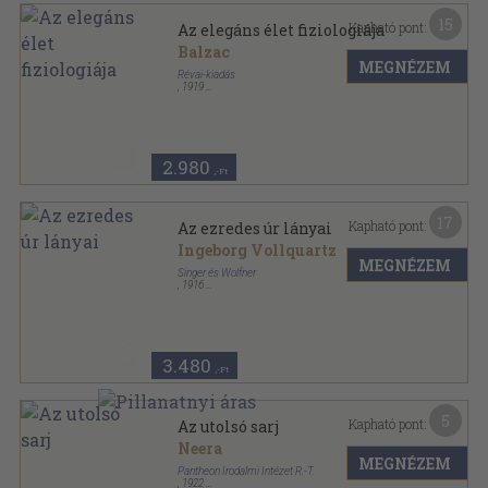
15
Kapható pont:
Az elegáns élet fiziologiája
Balzac
MEGNÉZEM
Révai-kiadás
,
1919
Varrott keménykötés
,
297
oldal
2.980
,-Ft
17
Kapható pont:
Az ezredes úr lányai
Ingeborg Vollquartz
MEGNÉZEM
Singer és Wolfner
,
1916
Vászon Gottermayer kötés
,
142
oldal
Egyetemes Regénytár sorozat
3.480
,-Ft
5
Kapható pont:
Az utolsó sarj
Neera
MEGNÉZEM
Pantheon Irodalmi Intézet R.-T.
,
1922