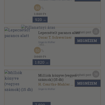
Vászon
,
237
oldal
50
Olasz írók sorozat
1.840 Ft
920
,-Ft
15
Kapható pont:
Lepecsételt parancs alatt
Oscar T. Schweriner
MEGNÉZEM
Singer és Wolfner
,
1912
Vászon Gottermayer kötés
,
140
oldal
50
Egyetemes Regénytár-Magyart a magyarnak sorozat
3.640 Ft
1.820
,-Ft
38
Kapható pont:
Milliók könyve (vegyes
számok) (15 db)
MEGNÉZEM
H. Courths-Mahler
...
Singer és Wolfner
Könyvkötői kötés
,
480
oldal
Milliók könyve sorozat
7.500