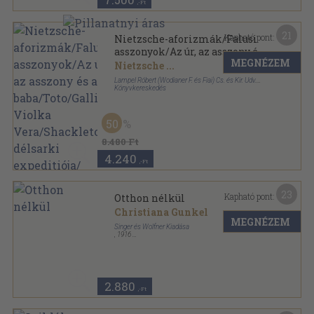
,-Ft
21
Kapható pont:
Nietzsche-aforizmák/Falusi
asszonyok/Az úr, az asszony és
MEGNÉZEM
a baba/Toto/Gallio/A Violka
Nietzsche
...
Vera/Shackleton délsarki
Lampel Róbert (Wodianer F. és Fiai) Cs. és Kir. Udv.
expeditiója/Északafrikai
Könyvkereskedés
Könyvkötői vászonkötés
,
489
oldal
kikötők
Magyar könyvtár sorozat
50
8.480 Ft
4.240
,-Ft
23
Kapható pont:
Otthon nélkül
Christiana Gunkel
MEGNÉZEM
Singer és Wolfner Kiadása
,
1916
Vászon Gottermayer kötés
,
144
oldal
Egyetemes Regénytár sorozat
2.880
,-Ft