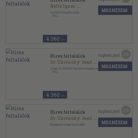
Balla Ignác
...
MEGNÉZEM
Karriérek Kiadóhivatala
,
1912
Aranyozott kiadói egész vászonkötés
,
217
oldal
Karriérek sorozat
4.360
,-Ft
35
Kapható pont:
Hires feltalálók
Dr. Cholnoky Jenő
...
MEGNÉZEM
Singer és Wolfner-Karriérek Kiadóhivatal
,
1912
Aranyozott kiadói egész vászonkötés
,
217
oldal
Karriérek sorozat
4.360
,-Ft
23
Kapható pont:
Hires feltalálók
Dr. Cholnoky Jenő
...
MEGNÉZEM
Budapesti Hirlap Nyomdája
Aranyozott kiadói egész vászonkötés
,
217
oldal
Karriérek sorozat