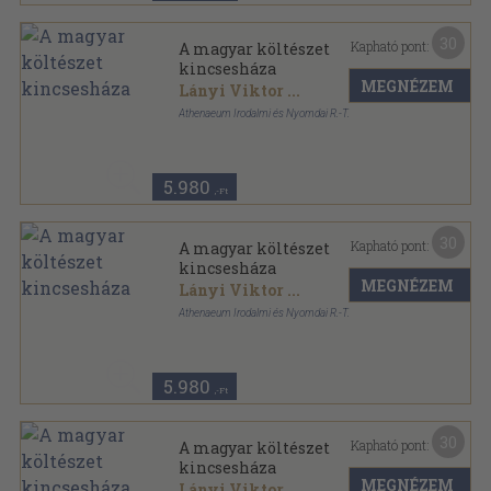
30
Kapható pont:
A magyar költészet
kincsesháza
MEGNÉZEM
Lányi Viktor
...
Athenaeum Irodalmi és Nyomdai R.-T.
Vászon
,
350
oldal
5.980
,-Ft
30
Kapható pont:
A magyar költészet
kincsesháza
MEGNÉZEM
Lányi Viktor
...
Athenaeum Irodalmi és Nyomdai R.-T.
Félvászon
,
350
oldal
5.980
,-Ft
30
Kapható pont:
A magyar költészet
kincsesháza
MEGNÉZEM
Lányi Viktor
...