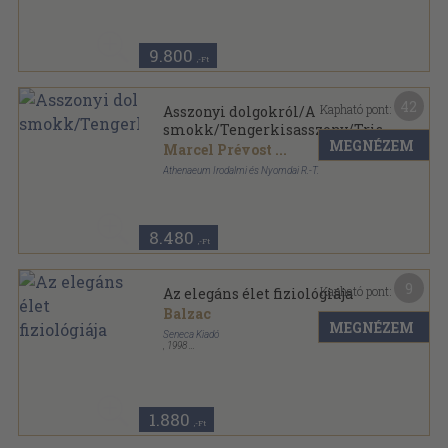
9.800
,-Ft
42
Kapható pont:
Asszonyi dolgokról/A
smokk/Tengerkisasszony/Tristan
MEGNÉZEM
Marcel Prévost
...
Athenaeum Irodalmi és Nyomdai R.-T.
Színezett egész vászonkötés
,
354
oldal
Jeles elbeszélők kincsestára sorozat
8.480
,-Ft
9
Kapható pont:
Az elegáns élet fiziológiája
Balzac
MEGNÉZEM
Seneca Kiadó
,
1998
Fűzött kemény papírkötés
,
189
oldal
Seneca könyvek sorozat
1.880
,-Ft