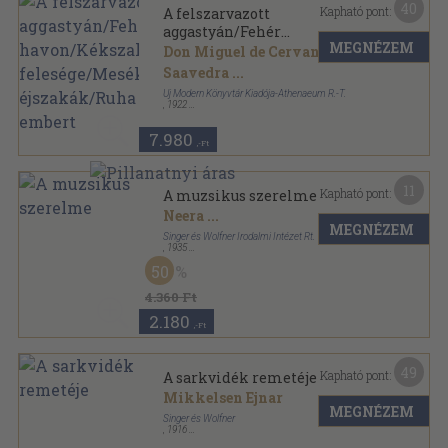
40
Kapható pont:
A felszarvazott
aggastyán/Fehér
MEGNÉZEM
havon/Kékszakáll hét
Don Miguel de Cervantes
felesége/Mesék/Firenzei
Saavedra
...
éjszakák/Ruha teszi az embert
Uj Modern Könyvtár Kiadója-Athenaeum R.-T.
,
1922
Könyvkötői kötés
,
325
oldal
7.980
,-Ft
11
Kapható pont:
A muzsikus szerelme
Neera
...
MEGNÉZEM
Singer és Wolfner Irodalmi Intézet Rt.
,
1935
Tűzött kötés
,
126
oldal
50
Milliók könyve sorozat
4.360 Ft
2.180
,-Ft
49
Kapható pont:
A sarkvidék remetéje
Mikkelsen Ejnar
MEGNÉZEM
Singer és Wolfner
,
1916
Félvászon
,
309
oldal